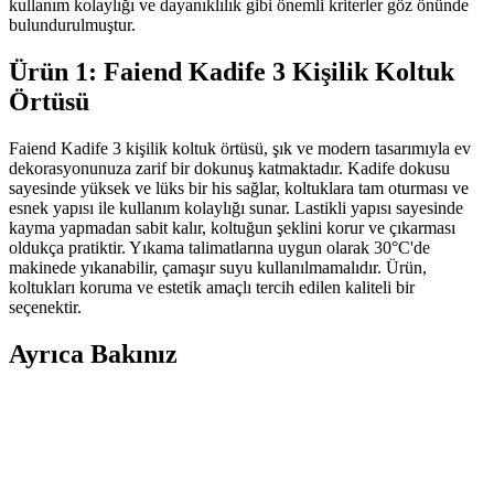
kullanım kolaylığı ve dayanıklılık gibi önemli kriterler göz önünde
bulundurulmuştur.
Ürün 1: Faiend Kadife 3 Kişilik Koltuk
Örtüsü
Faiend Kadife 3 kişilik koltuk örtüsü, şık ve modern tasarımıyla ev
dekorasyonunuza zarif bir dokunuş katmaktadır. Kadife dokusu
sayesinde yüksek ve lüks bir his sağlar, koltuklara tam oturması ve
esnek yapısı ile kullanım kolaylığı sunar. Lastikli yapısı sayesinde
kayma yapmadan sabit kalır, koltuğun şeklini korur ve çıkarması
oldukça pratiktir. Yıkama talimatlarına uygun olarak 30°C'de
makinede yıkanabilir, çamaşır suyu kullanılmamalıdır. Ürün,
koltukları koruma ve estetik amaçlı tercih edilen kaliteli bir
seçenektir.
Ayrıca Bakınız
Koltuk Örtüsü Karşılaştırması: Faiend Likrali ve
Tuchmall Modellerinin Özellikleri
Faiend ve Tuchmall koltuk örtülerinin tasarım, malzeme ve kullanıcı