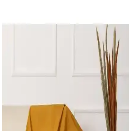
deneyimleri karşılaştırmasıyla ihtiyaçlarınıza en uygun seçeneği
bulun.
Latuda Concept ve Velerde Home Koltuk Örtüsü
Karşılaştırması: Özellikler ve Kullanıcı Yorumları
Latuda Concept ve Velerde Home koltuk örtülerinin özellikleri,
kullanım alanları ve kullanıcı yorumlarıyla detaylı karşılaştırması,
hijyen ve dayanıklılık açısından önemli bilgiler içeriyor.
Riselerhome ve Tuchmall Koltuk Örtüsü
Karşılaştırması: Malzeme, Uyum ve Kullanıcı
Memnuniyeti
İki popüler koltuk örtüsü markası Riselerhome ve Tuchmall'in
malzeme, uyum, temizlik ve kullanıcı memnuniyeti açısından detaylı
karşılaştırması.
Koltuk Örtüsü Karşılaştırması: Viaden Asya ve Ella
Modellerinin Özellikleri ve Performansı
Viaden Asya ve Ella koltuk örtülerinin malzeme, boyut, renk ve
kullanım özelliklerini detaylı karşılaştırıyoruz. Kullanıcı