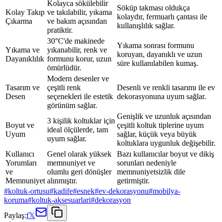
Kolayca sökülebilir
Söküp takması oldukça
Kolay Takıp
ve takılabilir, yıkama
kolaydır, fermuarlı çantası ile
Çıkarma
ve bakım açısından
kullanışlılık sağlar.
pratiktir.
30°C'de makinede
Yıkama sonrası formunu
Yıkama ve
yıkanabilir, renk ve
koruyan, dayanıklı ve uzun
Dayanıklılık
formunu korur, uzun
süre kullanılabilen kumaş.
ömürlüdür.
Modern desenler ve
Tasarım ve
çeşitli renk
Desenli ve renkli tasarımı ile ev
Desen
seçenekleri ile estetik
dekorasyonuna uyum sağlar.
görünüm sağlar.
Genişlik ve uzunluk açısından
3 kişilik koltuklar için
Boyut ve
çeşitli koltuk tiplerine uyum
ideal ölçülerde, tam
Uyum
sağlar, küçük veya büyük
uyum sağlar.
koltuklara uygunluk değişebilir.
Kullanıcı
Genel olarak yüksek
Bazı kullanıcılar boyut ve dikiş
Yorumları
memnuniyet ve
sorunları nedeniyle
ve
olumlu geri dönüşler
memnuniyetsizlik dile
Memnuniyet
alınmıştır.
getirmiştir.
#
koltuk-ortusu
#
kadife
#
esnek
#
ev-dekorasyonu
#
mobilya-
koruma
#
koltuk-aksesuarlari
#
dekorasyon
Paylaş:
f
𝕏