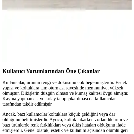
şıklık sunar. Kaymaz yapısı ve kolay bakım özellikleriyle dayanıklı
ve kullanışlıdır, ev dekorasyonunu tamamlar.
Koltuk Örtüsü Karşılaştırması: Velarde Home ve
Viaden Merlin Ürünlerinin Özellikleri ve Kullanıcı
Yorumları
Velarde Home ve Viaden Merlin koltuk örtülerinin materyal,
kaymazlık, boyut ve kullanıcı memnuniyeti açısından detaylı
karşılaştırması.
Kullanıcı Yorumlarından Öne Çıkanlar
Kullanıcılar, ürünün rengi ve dokusunu çok beğenmişlerdir. Esnek
yapısı ve koltuklara tam oturması sayesinde memnuniyet yüksek
olmuştur. Dikişlerin düzgün olması ve kumaş kalitesi övgü almıştır.
Kayma yapmaması ve kolay takıp çıkarılması da kullanıcılar
tarafından takdir edilmiştir.
Ancak, bazı kullanıcılar koltuklara küçük geldiğini veya dar
olduğunu belirtmişlerdir. Ayrıca, koltuk takarken zorlandıklarını ve
bazı ürünlerde renk farklılıkları veya dikiş hataları olduğunu ifade
etmişlerdir. Genel olarak, estetik ve kullanım açısından olumlu geri