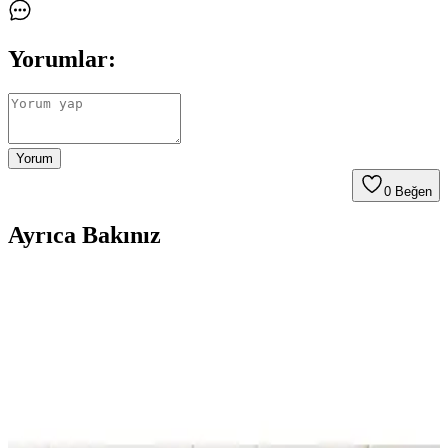
Yorumlar:
Yorum
0
Beğen
Ayrıca Bakınız
Koltuk Örtüsü Karşılaştırması: Faiend Likrali ve
Tuchmall Modellerinin Özellikleri
Faiend ve Tuchmall koltuk örtülerinin tasarım, malzeme ve kullanıcı
deneyimleri karşılaştırmasıyla ihtiyaçlarınıza en uygun seçeneği
bulun.
Latuda Concept ve Velerde Home Koltuk Örtüsü