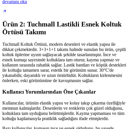
devamını oku
Ürün 2: Tuchmall Lastikli Esnek Koltuk
Örtüsü Takımı
Tuchmall Koltuk Örtüsü, modern desenleri ve elastik yapısı ile
dikkat çekmektedir. 3+3+1+1 takımı halinde sunulan bu ürün, çeşitli
koltuk tiplerine uyum sağlayacak şekilde tasarlanmıştır. İnce ve
esnek kumaşı sayesinde koltuklara tam oturur, kayma yapmaz ve
kullanım sırasında rahatlık sağlar. Lastik bantları ve köpük destekleri
ile koltuğu tamamen sarar, estetik bir görünüm sunar. 30°C'de
yıkanabilir, dayanıklı ve uzun ömürlüdür. Koltukların kirlenmesini
önlerken, eski görünümüne de kavuşmasını sağlar.
Kullanıcı Yorumlarından Öne Çıkanlar
Kullanıcılar, ürünün elastik yapısı ve kolay takıp çıkarma özelliğiyle
memnun kalmışlardır. Desenlerin ve renklerin çok güzel olduğunu,
koltuklara tam uyduğunu belirtmişlerdir. Kayma yapmaması ve tüm
koltuğu kaplamasıyla pratiklik sağladığını ifade etmişlerdir.
Bazı kullanıcılar, kumaşın ince ve esnek olduğunu, bu sayede