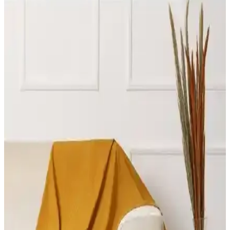
Karşılaştırması: Özellikler ve Kullanıcı Yorumları
Latuda Concept ve Velerde Home koltuk örtülerinin özellikleri,
kullanım alanları ve kullanıcı yorumlarıyla detaylı karşılaştırması,
hijyen ve dayanıklılık açısından önemli bilgiler içeriyor.
Riselerhome ve Tuchmall Koltuk Örtüsü
Karşılaştırması: Malzeme, Uyum ve Kullanıcı
Memnuniyeti
İki popüler koltuk örtüsü markası Riselerhome ve Tuchmall'in
malzeme, uyum, temizlik ve kullanıcı memnuniyeti açısından detaylı
karşılaştırması.
Koltuk Örtüsü Karşılaştırması: Viaden Asya ve Ella
Modellerinin Özellikleri ve Performansı
Viaden Asya ve Ella koltuk örtülerinin malzeme, boyut, renk ve
kullanım özelliklerini detaylı karşılaştırıyoruz. Kullanıcı
yorumlarıyla ürünlerin avantajları ve dezavantajlarını ortaya
koyuyoruz.
Karaca Home Wilma Antrasit Koltuk Örtüsü