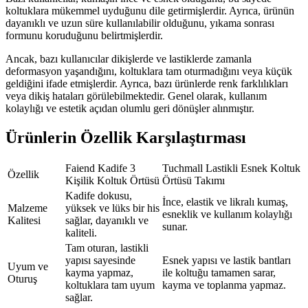
koltuklara mükemmel uyduğunu dile getirmişlerdir. Ayrıca, ürünün
dayanıklı ve uzun süre kullanılabilir olduğunu, yıkama sonrası
formunu koruduğunu belirtmişlerdir.
Ancak, bazı kullanıcılar dikişlerde ve lastiklerde zamanla
deformasyon yaşandığını, koltuklara tam oturmadığını veya küçük
geldiğini ifade etmişlerdir. Ayrıca, bazı ürünlerde renk farklılıkları
veya dikiş hataları görülebilmektedir. Genel olarak, kullanım
kolaylığı ve estetik açıdan olumlu geri dönüşler alınmıştır.
Ürünlerin Özellik Karşılaştırması
Faiend Kadife 3
Tuchmall Lastikli Esnek Koltuk
Özellik
Kişilik Koltuk Örtüsü
Örtüsü Takımı
Kadife dokusu,
İnce, elastik ve likralı kumaş,
Malzeme
yüksek ve lüks bir his
esneklik ve kullanım kolaylığı
Kalitesi
sağlar, dayanıklı ve
sunar.
kaliteli.
Tam oturan, lastikli
yapısı sayesinde
Esnek yapısı ve lastik bantları
Uyum ve
kayma yapmaz,
ile koltuğu tamamen sarar,
Oturuş
koltuklara tam uyum
kayma ve toplanma yapmaz.
sağlar.