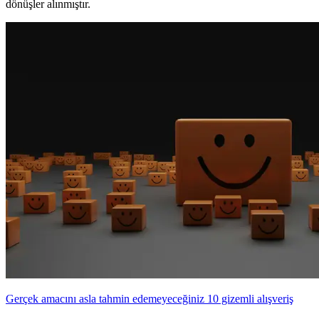
dönüşler alınmıştır.
Gerçek amacını asla tahmin edemeyeceğiniz 10 gizemli alışveriş