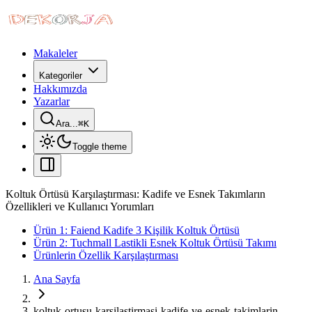
Makaleler
Kategoriler
Hakkımızda
Yazarlar
Ara...
⌘
K
Toggle theme
Koltuk Örtüsü Karşılaştırması: Kadife ve Esnek Takımların
Özellikleri ve Kullanıcı Yorumları
Ürün 1: Faiend Kadife 3 Kişilik Koltuk Örtüsü
Ürün 2: Tuchmall Lastikli Esnek Koltuk Örtüsü Takımı
Ürünlerin Özellik Karşılaştırması
Ana Sayfa
koltuk-ortusu-karsilastirmasi-kadife-ve-esnek-takimlarin-