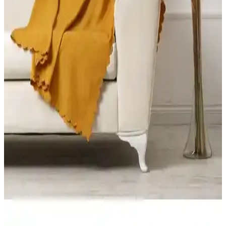
İncelemesi ve Kullanıcı Yorumları
Wilma antrasit koltuk örtüsü, şık tasarımı ve kullanım kolaylığıyla
öne çıkar. Yıkama sonrası çekme sorunlarına dikkat edilmelidir,
estetik ve dayanıklılık açısından kullanıcı yorumları önemli bilgiler
sunar.
Bright Home ve Faiend Koltuk Kılıfı Örtüsü
Karşılaştırması: Malzeme, Uyum ve Bakım
Bu karşılaştırma Bright Home 3.3.1.1 ile Faiend bal peteği desenli
koltuk kılıfı/örtüsü modellerinin malzeme, kapsama, desen ve bakım
talimatlarını teknik olarak inceler; kullanıcı yorumlarıyla dengeli bir
değerlendirme sunar.
FavoriTeks Koltuk Çekyat Örtüsü: Şık ve Dayanıklı
Tasarım ile Konfor ve Estetik Bir Arada
FavoriTeks koltuk çekyat örtüsü, kadife malzemesi ve bej rengiyle
şıklık sunar. Kaymaz yapısı ve kolay bakım özellikleriyle dayanıklı
ve kullanışlıdır, ev dekorasyonunu tamamlar.
Koltuk Örtüsü Karşılaştırması: Velarde Home ve