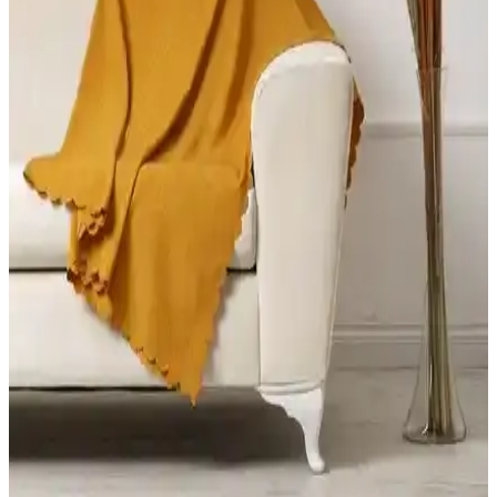
yorumlarıyla ürünlerin avantajları ve dezavantajlarını ortaya
koyuyoruz.
Karaca Home Wilma Antrasit Koltuk Örtüsü
İncelemesi ve Kullanıcı Yorumları
Wilma antrasit koltuk örtüsü, şık tasarımı ve kullanım kolaylığıyla
öne çıkar. Yıkama sonrası çekme sorunlarına dikkat edilmelidir,
estetik ve dayanıklılık açısından kullanıcı yorumları önemli bilgiler
sunar.
Bright Home ve Faiend Koltuk Kılıfı Örtüsü
Karşılaştırması: Malzeme, Uyum ve Bakım
Bu karşılaştırma Bright Home 3.3.1.1 ile Faiend bal peteği desenli
koltuk kılıfı/örtüsü modellerinin malzeme, kapsama, desen ve bakım
talimatlarını teknik olarak inceler; kullanıcı yorumlarıyla dengeli bir
değerlendirme sunar.
FavoriTeks Koltuk Çekyat Örtüsü: Şık ve Dayanıklı
Tasarım ile Konfor ve Estetik Bir Arada
FavoriTeks koltuk çekyat örtüsü, kadife malzemesi ve bej rengiyle