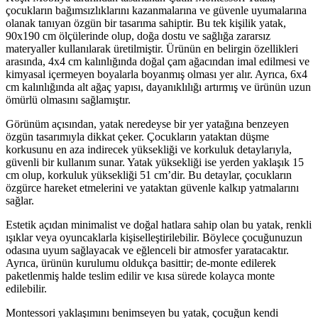
çocukların bağımsızlıklarını kazanmalarına ve güvenle uyumalarına
olanak tanıyan özgün bir tasarıma sahiptir. Bu tek kişilik yatak,
90x190 cm ölçülerinde olup, doğa dostu ve sağlığa zararsız
materyaller kullanılarak üretilmiştir. Ürünün en belirgin özellikleri
arasında, 4x4 cm kalınlığında doğal çam ağacından imal edilmesi ve
kimyasal içermeyen boyalarla boyanmış olması yer alır. Ayrıca, 6x4
cm kalınlığında alt ağaç yapısı, dayanıklılığı artırmış ve ürünün uzun
ömürlü olmasını sağlamıştır.
Görünüm açısından, yatak neredeyse bir yer yatağına benzeyen
özgün tasarımıyla dikkat çeker. Çocukların yataktan düşme
korkusunu en aza indirecek yüksekliği ve korkuluk detaylarıyla,
güvenli bir kullanım sunar. Yatak yüksekliği ise yerden yaklaşık 15
cm olup, korkuluk yüksekliği 51 cm’dir. Bu detaylar, çocukların
özgürce hareket etmelerini ve yataktan güvenle kalkıp yatmalarını
sağlar.
Estetik açıdan minimalist ve doğal hatlara sahip olan bu yatak, renkli
ışıklar veya oyuncaklarla kişiselleştirilebilir. Böylece çocuğunuzun
odasına uyum sağlayacak ve eğlenceli bir atmosfer yaratacaktır.
Ayrıca, ürünün kurulumu oldukça basittir; de-monte edilerek
paketlenmiş halde teslim edilir ve kısa sürede kolayca monte
edilebilir.
Montessori yaklaşımını benimseyen bu yatak, çocuğun kendi