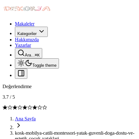
Makaleler
Kategoriler
Hakkımızda
Yazarlar
Ara...
⌘
K
Toggle theme
Değerlendirme
3.7
/
5
Ana Sayfa
kosk-mobilya-catili-montessori-yatak-guvenli-doga-dostu-ve-
estetik-cocuk-yataklari