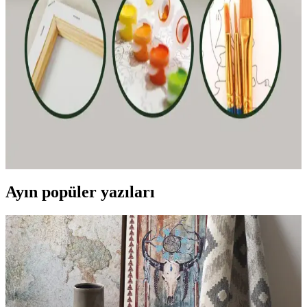
Yazım ve Çizim İçin Yüksek Performanslı Kalem
Stabilo Point 88, canlı renkleri, dayanıklı yapısı ve güvenli
tasarımıyla okul ve sanat projeleri için ideal ince keçe uçlu kalemdir.
Palmiye Hobi Sanat ve Wombhobby Neo Felsefe
Sayılarla Boyama Setlerinin Karşılaştırması
İki farklı sayılarla boyama seti olan Palmiye Hobi Sanat ve
Wombhobby Neo Felsefe'nin özellikleri ve kullanıcı yorumlarıyla
detaylı karşılaştırması, sanatsal becerilerin geliştirilmesine ve stres
atmaya yönelik avantajları anlatılıyor.
Ayın popüler yazıları