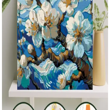
Çocuklu Evler İçin Koridor Dekorasyonunda
Güvenlik ve Estetik Çözümler
Çocuklu evlerde koridor dekorasyonunda güvenlik ve estetik ön
plandadır. Dayanıklı malzemeler, sıcak renkler ve fonksiyonel
mobilyalarla hem güvenli hem şık alanlar yaratılır.
Tryon Kidz Çocuk Kaleci Eldiveni Sarı: Dayanıklı
ve Konforlu Spor Ekipmanı
Tryon Kidz Sarı çocuk kaleci eldiveni, dayanıklı malzemeleri ve
ayarlanabilir yapısıyla güvenli ve konforlu futbol deneyimi sunar.
Uzun ömürlü ve esnek tasarımıyla sahada fark yaratır.
Çocuklar İçin Boyama ve Eğlence Setleri
Karşılaştırması En İyi Seçenekler ve Özellikler
İki popüler çocuk boyama kitabı ve etkinlik setinin detaylı
karşılaştırmasıyla, en uygun eğlence ve eğitim ürününü seçmenize
yardımcı oluyoruz.
Stabilo Point 88 İnce Keçe Uçlu Kalem: Renkli