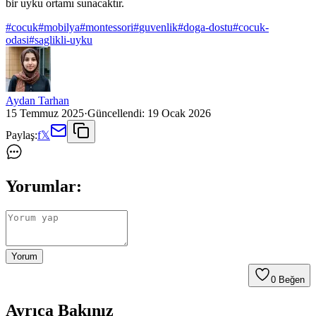
bir uyku ortamı sunacaktır.
#
cocuk
#
mobilya
#
montessori
#
guvenlik
#
doga-dostu
#
cocuk-
odasi
#
saglikli-uyku
Aydan Tarhan
15 Temmuz 2025
·
Güncellendi:
19 Ocak 2026
Paylaş:
f
𝕏
Yorumlar:
Yorum
0
Beğen
Ayrıca Bakınız