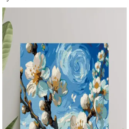
Mikro Anaokullarında Pencere Kenarı Tasarımı:
Fonksiyonel ve Estetik Yaklaşımlar
Mikro anaokullarında pencere kenarları, doğal renkler ve yumuşak
dokularla çocukların konforunu artırırken gizlilik ve yaratıcılığı
destekleyen çok yönlü alanlar sunar.
Dar ve Çok Amaçlı Mekanlarda Fonksiyonel ve
Estetik Dekorasyon Yöntemleri
Dar ve çok amaçlı mekanlarda doğru mobilya seçimi, renk kullanımı
ve depolama çözümleriyle hem işlevsel hem estetik yaşam alanları
oluşturmak mümkündür. Mekanın amacı ve çocuk oyun alanları
dikkate alınmalıdır.
Perde Uzunluğu Seçiminde Estetik ve Pratik
Dengenin Önemi
Perde uzunluğu, estetik ve işlevselliği etkileyen önemli bir unsurdur.
Yere değen perdeler şık görünse de, evcil hayvan ve çocuklu evlerde
kısa perdeler temizlik ve dayanıklılık açısından avantaj sağlar.