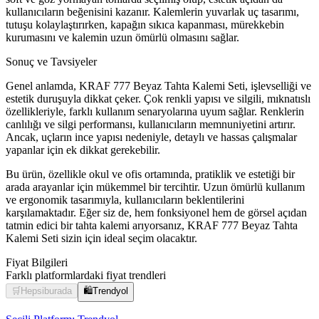
kullanıcıların beğenisini kazanır. Kalemlerin yuvarlak uç tasarımı,
tutuşu kolaylaştırırken, kapağın sıkıca kapanması, mürekkebin
kurumasını ve kalemin uzun ömürlü olmasını sağlar.
Sonuç ve Tavsiyeler
Genel anlamda, KRAF 777 Beyaz Tahta Kalemi Seti, işlevselliği ve
estetik duruşuyla dikkat çeker. Çok renkli yapısı ve silgili, mıknatıslı
özellikleriyle, farklı kullanım senaryolarına uyum sağlar. Renklerin
canlılığı ve silgi performansı, kullanıcıların memnuniyetini artırır.
Ancak, uçların ince yapısı nedeniyle, detaylı ve hassas çalışmalar
yapanlar için ek dikkat gerekebilir.
Bu ürün, özellikle okul ve ofis ortamında, pratiklik ve estetiği bir
arada arayanlar için mükemmel bir tercihtir. Uzun ömürlü kullanım
ve ergonomik tasarımıyla, kullanıcıların beklentilerini
karşılamaktadır. Eğer siz de, hem fonksiyonel hem de görsel açıdan
tatmin edici bir tahta kalemi arıyorsanız, KRAF 777 Beyaz Tahta
Kalemi Seti sizin için ideal seçim olacaktır.
Fiyat Bilgileri
Farklı platformlardaki fiyat trendleri
🛒
Hepsiburada
🛍️
Trendyol