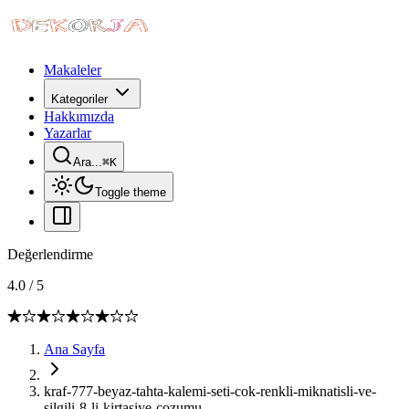
Makaleler
Kategoriler
Hakkımızda
Yazarlar
Ara...
⌘
K
Toggle theme
Değerlendirme
4.0
/
5
Ana Sayfa
kraf-777-beyaz-tahta-kalemi-seti-cok-renkli-miknatisli-ve-
silgili-8-li-kirtasiye-cozumu