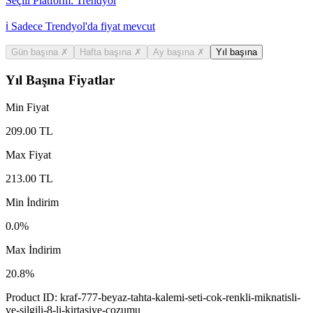
Seçili Platform:
Trendyol
ℹ️ Sadece Trendyol'da fiyat mevcut
Gün başına
✗
Hafta başına
✗
Ay başına
✗
Yıl başına
Yıl Başına Fiyatlar
Min Fiyat
209.00
TL
Max Fiyat
213.00
TL
Min İndirim
0.0
%
Max İndirim
20.8
%
Product ID:
kraf-777-beyaz-tahta-kalemi-seti-cok-renkli-miknatisli-
ve-silgili-8-li-kirtasiye-cozumu