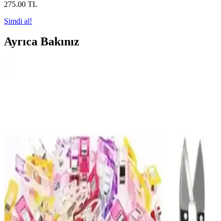
275
.00
TL
Şimdi al!
Ayrıca Bakınız
ColorTouch Ajanda ve LiyaCraft Vintage Sticker
Setleri Karşılaştırması
ColorTouch ve LiyaCraft sticker setleri, farklı tasarım ve kullanım
özellikleriyle ajanda ve projelerinize kişisel dokunuşlar katıyor.
Hangi ürün sizin ihtiyaçlarınıza uygun? İşte detaylar.
Palmiye Hobi Sanat Kırtasiye Sayılarla Boyama
Setleri Karşılaştırması ve Detaylı İnceleme
Palmiye Hobi Sanat kırtasiye'nin Kayık ve Sahil Kasabası temalı
sayılarla boyama setleri detaylı karşılaştırması. Her iki ürünün
özellikleri, kullanıcı yorumları ve avantajlarıyla hangi setin size
uygun olduğunu keşfedin.
Adel Sakura ve NaSaDAN Pati Silgi