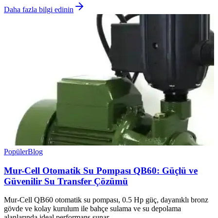
Daha fazla bilgi edinin
Popüler
Blog
Mur-Cell Otomatik Su Pompası QB60: Güçlü ve
Güvenilir Su Transfer Çözümü
Mur-Cell QB60 otomatik su pompası, 0.5 Hp güç, dayanıklı bronz
gövde ve kolay kurulum ile bahçe sulama ve su depolama
alanlarında ideal performans sunar.