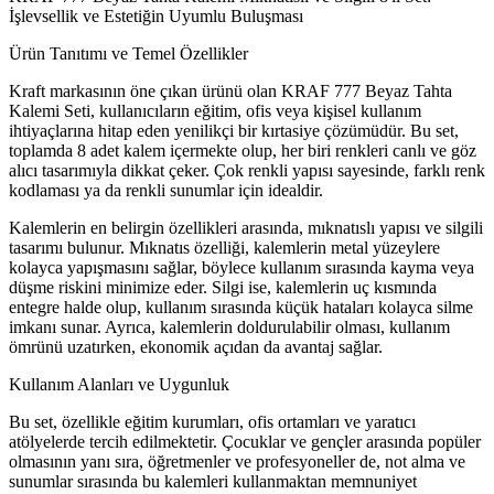
İşlevsellik ve Estetiğin Uyumlu Buluşması
Ürün Tanıtımı ve Temel Özellikler
Kraft markasının öne çıkan ürünü olan KRAF 777 Beyaz Tahta
Kalemi Seti, kullanıcıların eğitim, ofis veya kişisel kullanım
ihtiyaçlarına hitap eden yenilikçi bir kırtasiye çözümüdür. Bu set,
toplamda 8 adet kalem içermekte olup, her biri renkleri canlı ve göz
alıcı tasarımıyla dikkat çeker. Çok renkli yapısı sayesinde, farklı renk
kodlaması ya da renkli sunumlar için idealdir.
Kalemlerin en belirgin özellikleri arasında, mıknatıslı yapısı ve silgili
tasarımı bulunur. Mıknatıs özelliği, kalemlerin metal yüzeylere
kolayca yapışmasını sağlar, böylece kullanım sırasında kayma veya
düşme riskini minimize eder. Silgi ise, kalemlerin uç kısmında
entegre halde olup, kullanım sırasında küçük hataları kolayca silme
imkanı sunar. Ayrıca, kalemlerin doldurulabilir olması, kullanım
ömrünü uzatırken, ekonomik açıdan da avantaj sağlar.
Kullanım Alanları ve Uygunluk
Bu set, özellikle eğitim kurumları, ofis ortamları ve yaratıcı
atölyelerde tercih edilmektetir. Çocuklar ve gençler arasında popüler
olmasının yanı sıra, öğretmenler ve profesyoneller de, not alma ve
sunumlar sırasında bu kalemleri kullanmaktan memnuniyet