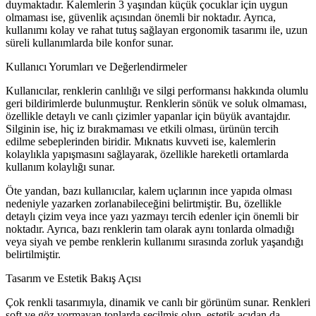
duymaktadır. Kalemlerin 3 yaşından küçük çocuklar için uygun
olmaması ise, güvenlik açısından önemli bir noktadır. Ayrıca,
kullanımı kolay ve rahat tutuş sağlayan ergonomik tasarımı ile, uzun
süreli kullanımlarda bile konfor sunar.
Kullanıcı Yorumları ve Değerlendirmeler
Kullanıcılar, renklerin canlılığı ve silgi performansı hakkında olumlu
geri bildirimlerde bulunmuştur. Renklerin sönük ve soluk olmaması,
özellikle detaylı ve canlı çizimler yapanlar için büyük avantajdır.
Silginin ise, hiç iz bırakmaması ve etkili olması, ürünün tercih
edilme sebeplerinden biridir. Mıknatıs kuvveti ise, kalemlerin
kolaylıkla yapışmasını sağlayarak, özellikle hareketli ortamlarda
kullanım kolaylığı sunar.
Öte yandan, bazı kullanıcılar, kalem uçlarının ince yapıda olması
nedeniyle yazarken zorlanabileceğini belirtmiştir. Bu, özellikle
detaylı çizim veya ince yazı yazmayı tercih edenler için önemli bir
noktadır. Ayrıca, bazı renklerin tam olarak aynı tonlarda olmadığı
veya siyah ve pembe renklerin kullanımı sırasında zorluk yaşandığı
belirtilmiştir.
Tasarım ve Estetik Bakış Açısı
Çok renkli tasarımıyla, dinamik ve canlı bir görünüm sunar. Renkleri
soft ve göz yormayan tonlarda seçilmiş olup, estetik açıdan da