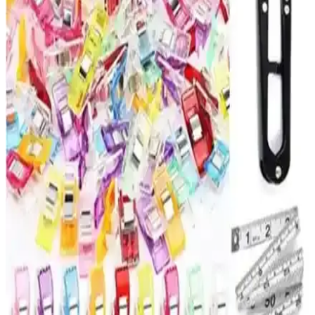
Karşılaştırması: Özellikleri ve Kullanıcı Yorumları
Adel Sakura ve NaSaDAN Pati Silgi'nin özelliklerini, kullanıcı
yorumlarını ve karşılaştırmalarını detaylı inceleyerek, ihtiyaçlarınıza
uygun en iyi silgiyi seçmenize yardımcı oluyoruz.
Palmiye Hobi Sanat ve Wombhobby Neo Felsefe
Sayılarla Boyama Setlerinin Karşılaştırması
İki farklı sayılarla boyama seti olan Palmiye Hobi Sanat ve
Wombhobby Neo Felsefe'nin özellikleri ve kullanıcı yorumlarıyla
detaylı karşılaştırması, sanatsal becerilerin geliştirilmesine ve stres
atmaya yönelik avantajları anlatılıyor.
Palmiye Hobi Sanat ve Tabdiko Sayılarla Boyama
Setleri Karşılaştırması ve Özellikleri
İki popüler sayılarla boyama setinin detaylı karşılaştırması, içerikleri
ve kullanıcı yorumlarıyla en iyi seçimi yapmanızı sağlar.
Umix Telli Plastik Dosya Mavi 50'li Set Ofis ve Okul
Kullanımı İçin Uygun