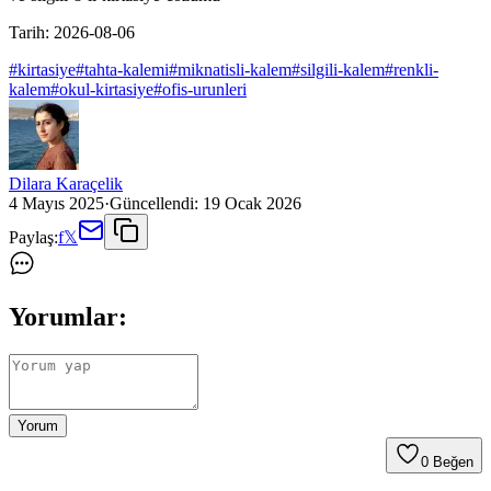
Tarih:
2026-08-06
#
kirtasiye
#
tahta-kalemi
#
miknatisli-kalem
#
silgili-kalem
#
renkli-
kalem
#
okul-kirtasiye
#
ofis-urunleri
Dilara Karaçelik
4 Mayıs 2025
·
Güncellendi:
19 Ocak 2026
Paylaş:
f
𝕏
Yorumlar:
Yorum
0
Beğen