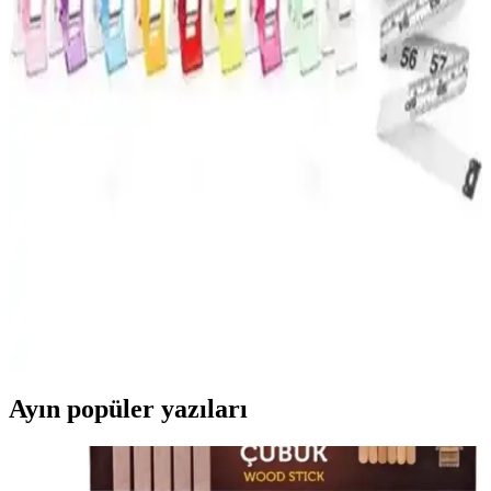
Umix markasının 50'li mavi telli plastik dosyası, dayanıklılığı ve
kullanım kolaylığıyla ofis ve okul ihtiyaçlarına ideal çözümler sunar.
Kaliteli malzeme ve pratik tasarımıyla düzen sağlar.
Yılbaşı Kartpostal Setleri Karşılaştırması: Bimotif ve
Mia Pera Ürün Analizi
İki popüler yılbaşı kartpostal seti olan Bimotif ve Mia Pera’nın
özellikleri, kullanıcı yorumları ve karşılaştırmasıyla yılbaşı süsleri ve
hediye seçenekleri hakkında detaylı bilgi edinin.
TıkTık AL Kumaş Mandalı ve Aksesuarlar Seti:
Çok Yönlü ve Dayanıklı Çözüm
Kumaş tutturma, el işleri ve organizasyon için ideal olan bu set,
renkli klipsler, iplik temizleme makası ve mezura içerir, kullanışlı ve
dayanıklı tasarımıyla projelerinize değer katar.
Ayın popüler yazıları