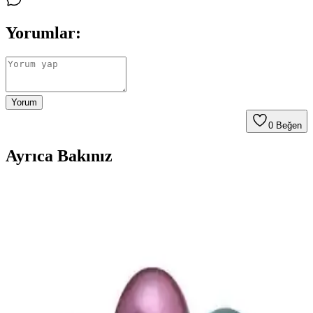
Yorumlar:
Yorum
0
Beğen
Ayrıca Bakınız
Parti ve kutlama etkinlikleri için balon setleri
karşılaştırması ve dekorasyon önerileri
İki farklı balon setini detaylı karşılaştırıyoruz. Renkler, kalite,
kullanım alanları ve kullanıcı yorumlarıyla en uygun parti
dekorasyonunu seçmenize yardımcı oluyoruz.
Düvenci Ticaret Lüks 1 Yaş Doğum Günü Balon
Setleri ve Dekorasyon Seçenekleri