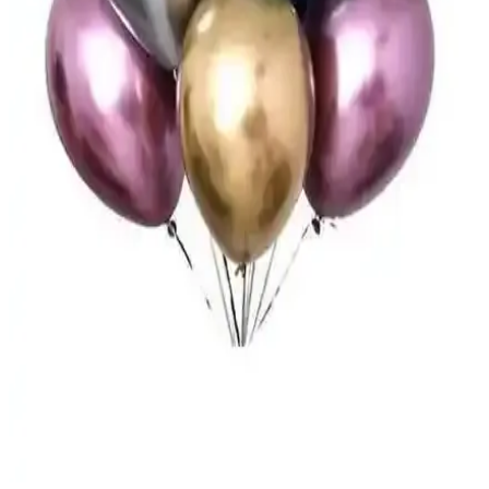
uygun balon seçimini yapın.
Öz-bal Çift Taraflı Yapışkan Balon Yapıştırma
Bandı: Güçlü ve Pratik Dekorasyon Çözümü
Güçlü yapışkan özellikleriyle balonları uzun süre sabit tutan Öz-bal
çift taraflı yapışkan balon yapıştırma bandı, pratik kullanımıyla
dekorasyon ve organizasyonlarda ideal bir tercihtir.
Tabu Home Cappadocia Balon Desenli Lastikli
Krem Nevresim Takımı 160x220 cm
Cappadocia balon desenli nevresim takımı, %65 pamuk ve %35
polyester karışımıyla dayanıklı ve hafif, kolay bakım sağlar. Bej renk
ve geometrik desenleriyle modern yatak odalarına şıklık katıyor.
Elite Balon Krom Parlak Mirror Karışık Renk
30x40 cm - Partilerin Vazgeçilmez Dekorasyonu
Elite balon krom mirror seti, canlı renkleri ve parlak yüzeyiyle
etkinliklerinize enerji ve şıklık katar, uzun dayanıklılığı ile de dikkat
çeker.