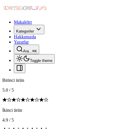
Makaleler
Kategoriler
Hakkımızda
Yazarlar
Ara...
⌘
K
Toggle theme
Birinci ürün
5.0
/
5
İkinci ürün
4.9
/
5