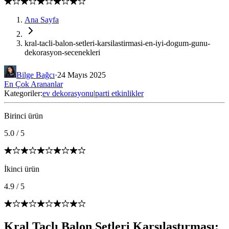
Ana Sayfa
kral-tacli-balon-setleri-karsilastirmasi-en-iyi-dogum-gunu-
dekorasyon-secenekleri
Bilge Bağcı
·
24 Mayıs 2025
En Çok Arananlar
Kategoriler:
ev dekorasyonu
|
parti etkinlikler
Birinci ürün
5.0
/
5
İkinci ürün
4.9
/
5
Kral Taçlı Balon Setleri Karşılaştırması: