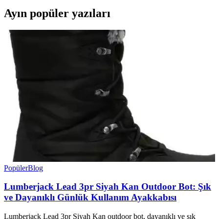
Ayın popüler yazıları
Popüler
Blog
Lumberjack Lead 3pr Siyah Kan Outdoor Bot: Şık
ve Dayanıklı Günlük Kullanım Ayakkabısı
Lumberjack Lead 3pr Siyah Kan outdoor bot, dayanıklı ve şık