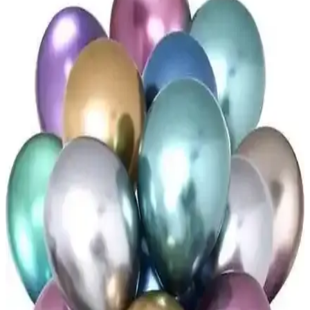
Düvenci Ticaret'in iki lüks 1 yaş doğum günü balon seti, renkli ve
dayanıklı seçenekler sunar. Balonlar, yüksek kalite ve görsel cazibesi
ile kutlamalarınıza özel dokunuşlar katıyor.
Patla<dı> Gitti U Harfli Balon Kutusu ve Seti
Doğum Günü ve Organizasyonlar İçin
Patla<dı> Gitti'nin şeffaf ve beyaz U harfli balon seti, kolay montaj
ve yüksek kalite ile doğum günü ve etkinliklerinizde fark yaratır.
Genel Markalar Balon Standları Karşılaştırması:
Hangi Model Daha Uygun?
İki popüler balon standı modeli olan Genel Markalar Home
Yuvarlak Ayaklı ve Tx Çember standlarının özellikleri, kullanıcı
yorumları ve dayanıklılık durumu detaylı karşılaştırması.
Nistabolje Zıpzıp ve Renkli Balon Karşılaştırması:
Hangi Balon Sizin İçin Uygun
Nistabolje Zıpzıp ve Renkli Balonların özellikleri, kullanıcı
yorumları ve kullanım alanlarına dair detaylı karşılaştırma ile en