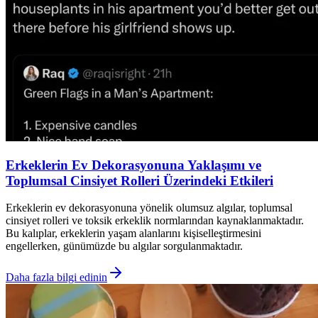
Erkeklerin Ev Dekorasyonuna Yaklaşımı ve
Toplumsal Cinsiyet Rolleri Üzerindeki Etkileri
Erkeklerin ev dekorasyonuna yönelik olumsuz algılar, toplumsal
cinsiyet rolleri ve toksik erkeklik normlarından kaynaklanmaktadır.
Bu kalıplar, erkeklerin yaşam alanlarını kişiselleştirmesini
engellerken, günümüzde bu algılar sorgulanmaktadır.
Daha fazla bilgi edinin