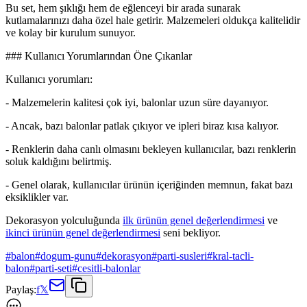
Bu set, hem şıklığı hem de eğlenceyi bir arada sunarak
kutlamalarınızı daha özel hale getirir. Malzemeleri oldukça kalitelidir
ve kolay bir kurulum sunuyor.
### Kullanıcı Yorumlarından Öne Çıkanlar
Kullanıcı yorumları:
- Malzemelerin kalitesi çok iyi, balonlar uzun süre dayanıyor.
- Ancak, bazı balonlar patlak çıkıyor ve ipleri biraz kısa kalıyor.
- Renklerin daha canlı olmasını bekleyen kullanıcılar, bazı renklerin
soluk kaldığını belirtmiş.
- Genel olarak, kullanıcılar ürünün içeriğinden memnun, fakat bazı
eksiklikler var.
Dekorasyon yolculuğunda
ilk ürünün genel değerlendirmesi
ve
ikinci ürünün genel değerlendirmesi
seni bekliyor.
#
balon
#
dogum-gunu
#
dekorasyon
#
parti-susleri
#
kral-tacli-
balon
#
parti-seti
#
cesitli-balonlar
Paylaş:
f
𝕏