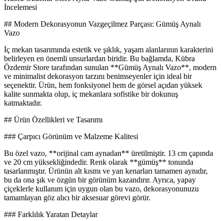
İncelemesi
## Modern Dekorasyonun Vazgeçilmez Parçası: Gümüş Aynalı
Vazo
İç mekan tasarımında estetik ve şıklık, yaşam alanlarının karakterini
belirleyen en önemli unsurlardan biridir. Bu bağlamda, Kübra
Özdemir Store tarafından sunulan **Gümüş Aynalı Vazo**, modern
ve minimalist dekorasyon tarzını benimseyenler için ideal bir
seçenektir. Ürün, hem fonksiyonel hem de görsel açıdan yüksek
kalite sunmakta olup, iç mekanlara sofistike bir dokunuş
katmaktadır.
## Ürün Özellikleri ve Tasarımı
### Çarpıcı Görünüm ve Malzeme Kalitesi
Bu özel vazo, **orijinal cam aynadan** üretilmiştir. 13 cm çapında
ve 20 cm yüksekliğindedir. Renk olarak **gümüş** tonunda
tasarlanmıştır. Ürünün alt kısmı ve yan kenarları tamamen aynıdır,
bu da ona şık ve özgün bir görünüm kazandırır. Ayrıca, yapay
çiçeklerle kullanım için uygun olan bu vazo, dekorasyonunuzu
tamamlayan göz alıcı bir aksesuar görevi görür.
### Farklılık Yaratan Detaylar