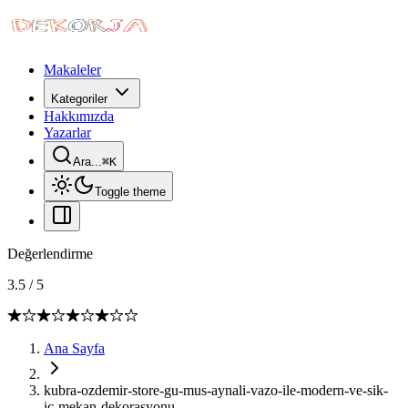
Makaleler
Kategoriler
Hakkımızda
Yazarlar
Ara...
⌘
K
Toggle theme
Değerlendirme
3.5
/
5
Ana Sayfa
kubra-ozdemir-store-gu-mus-aynali-vazo-ile-modern-ve-sik-
ic-mekan-dekorasyonu