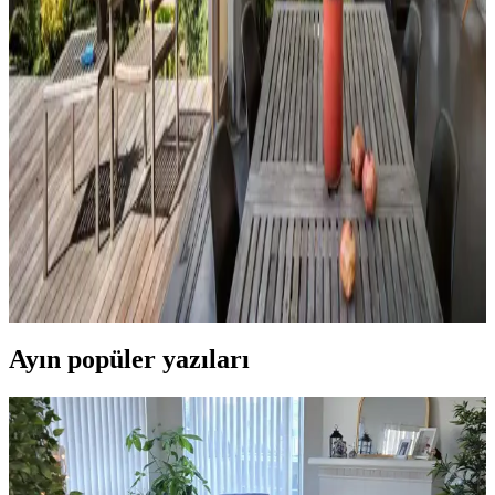
Hermes Dekor Ürünleri İncelemesi: Ella'dan
Alışveriş ve Ürün Kalitesi Değerlendirmesi
Ella satıcısından alınan Hermes dekor ürünleri, yüksek deri kalitesi
ve detaylı işçiliğiyle öne çıkıyor. Ürünlerin boyutları beklentileri
aşarken, fiyat ve orijinallik tartışmaları da dikkat çekiyor.
Veranda Dekorasyonunda Bitki Seçimi, Aydınlatma
ve Mobilya Düzenlemeleriyle Estetik İyileştirme
Yöntemleri
Veranda dekorasyonunda bitkiler, halılar, aydınlatma ve mobilyaların
uyumlu kullanımı mekânı daha davetkâr ve fonksiyonel kılar. Doğru
seçimler verandanın atmosferini ve dış görünümünü güçlendirir.
Ayın popüler yazıları