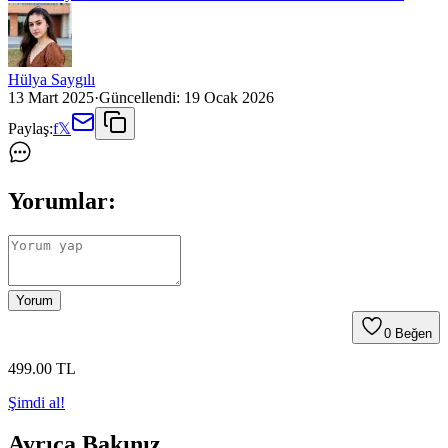
Hülya Saygılı
13 Mart 2025
·
Güncellendi:
19 Ocak 2026
Paylaş:
f
𝕏
Yorumlar:
Yorum
0
Beğen
499
.00
TL
Şimdi al!
Ayrıca Bakınız