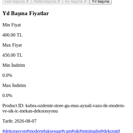
Gün başına
✗
Hafta başına
✗
Ay başına
✗
Yıl başına
Yıl Başına Fiyatlar
Min Fiyat
400.00
TL
Max Fiyat
450.00
TL
Min İndirim
0.0
%
Max İndirim
0.0
%
Product ID:
kubra-ozdemir-store-gu-mus-aynali-vazo-ile-modern-
ve-sik-ic-mekan-dekorasyonu
Tarih:
2026-08-07
#
dekorasyon
#
modern
#
aksesuar
#
cam
#
sik
#
minimalist
#
dekoratif