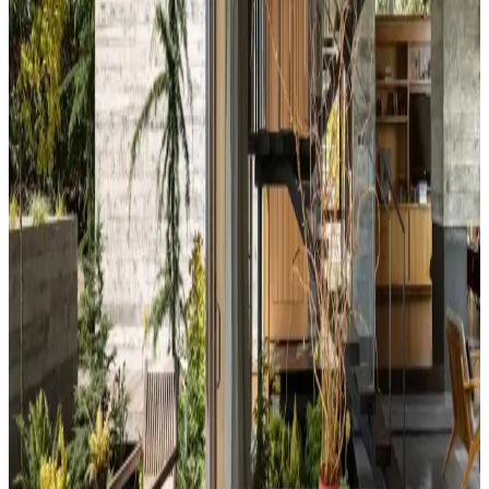
koşullarında test edilmelidir.
Kahvaltı Köşeleri İçin Sandalye Seçenekleri ve
Dekorasyon İpuçları
Kahvaltı köşelerinde ahşap ve sentetik deri sandalyeler, dayanıklılık
ve temizlik kolaylığı sunar. Minder ve özel tasarım halılarla konfor
ve estetik dengelenir, mekanın atmosferi güçlenir.
Perde Rengine Uyumlu Nevresim Seçimi: Renk ve
Desenlerle Dekorasyonda Denge Sağlama
Perde ve nevresim uyumu, krem ve magnolia tonlarındaki odalarda
mekanın estetiğini artırır. Kırmızı, kahverengi ve turuncu tonlarıyla
uyumlu renk ve desen önerileri sunulmaktadır.
Ev Dekorasyonunda Denge ve Fonksiyonellik: Renk
Uyumu, Mobilya Yerleşimi ve Estetik İncelemesi
Reddit tartışması üzerinden ev dekorasyonunda renk uyumu,
mobilya yerleşimi ve aksesuar dengesi gibi unsurların yaşam
alanlarının estetik ve fonksiyonelliğini nasıl etkilediği inceleniyor.