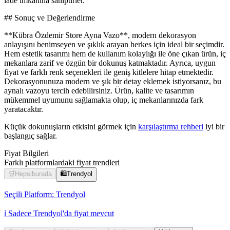
iade imkanına sahiptirler.
## Sonuç ve Değerlendirme
**Kübra Özdemir Store Ayna Vazo**, modern dekorasyon
anlayışını benimseyen ve şıklık arayan herkes için ideal bir seçimdir.
Hem estetik tasarımı hem de kullanım kolaylığı ile öne çıkan ürün, iç
mekanlara zarif ve özgün bir dokunuş katmaktadır. Ayrıca, uygun
fiyat ve farklı renk seçenekleri ile geniş kitlelere hitap etmektedir.
Dekorasyonunuza modern ve şık bir detay eklemek istiyorsanız, bu
aynalı vazoyu tercih edebilirsiniz. Ürün, kalite ve tasarımın
mükemmel uyumunu sağlamakta olup, iç mekanlarınızda fark
yaratacaktır.
Küçük dokunuşların etkisini görmek için
karşılaştırma rehberi
iyi bir
başlangıç sağlar.
Fiyat Bilgileri
Farklı platformlardaki fiyat trendleri
🛒
Hepsiburada
🛍️
Trendyol
Seçili Platform:
Trendyol
ℹ️ Sadece Trendyol'da fiyat mevcut