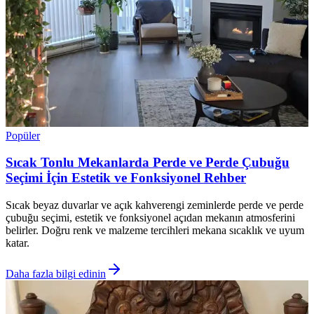
Popüler
Sıcak Tonlu Mekanlarda Perde ve Perde Çubuğu
Seçimi İçin Estetik ve Fonksiyonel Rehber
Sıcak beyaz duvarlar ve açık kahverengi zeminlerde perde ve perde
çubuğu seçimi, estetik ve fonksiyonel açıdan mekanın atmosferini
belirler. Doğru renk ve malzeme tercihleri mekana sıcaklık ve uyum
katar.
Daha fazla bilgi edinin