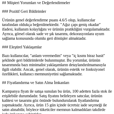
## Müşteri Yorumları ve Değerlendirmeler
### Pozitif Geri Bildirimler
Ürünün genel değerlendirme puanı 4.6/5 olup, kullanıcılar
tarafından oldukça beğenilmektedir. "Ağız çapı geniş okadar"
ifadesi, kullanım kolaylığını ve ürünün pratikliğini vurgulamaktadır.
Ayrıca, görsel olarak sade ve şık tasarımı, dekorasyonlara uyum
sağlama konusunda olumlu geri dönüşler almaktadır.
### Eleştirel Yaklaşımlar
Bazı kullanıcılar, "anlam veremedim" veya "iç kısmı biraz basit"
şeklinde geri bildirimlerde bulunmuştur. Bu yorumlar, ürünün
tasarımında bazı minimalist yaklaşımların detaylandırılmamasıyla
ilgili olabilir. Ancak, genel olarak, ürünün estetik ve fonksiyonel
özellikleri, kullanıcı memnuniyetini sağlamaktadır.
## Fiyatlandırma ve Satın Alma İmkanları
Kampanya fiyatı ile satışa sunulan bu ürün, 100 adetten fazla stok ile
erişilebilir durumdadır. Satış fiyatını belirleyen satıcılar, ürünün
kalitesi ve tasarımı göz önünde bulundurularak fiyatlandırma
yapmaktadır. Ayrıca, ürün 15 gün içinde ücretsiz iade seçeneği ile
satın alınabilir, böylece tüketiciler memnun kalmadıkları takdirde