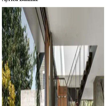
Koltuk ve Aksesuar Sandalyelerde Renk Uyumu ve
Dekorasyonda Görsel Denge Sağlama Yöntemleri
Koltuk ve aksesuar sandalyelerde renk uyumsuzluğu görsel rekabete
yol açabilir. Halı, perde, yastık ve mobilya yerleşimi ile renkler
dengelenerek mekanın estetik bütünlüğü sağlanır.
Duvar Rengiyle Uyumlu Perde Seçimi: Yeşil,
Turuncu ve Kahverenginin Mekâna Etkisi
Duvar rengine uyumlu perde seçimi, mekânın atmosferini belirler.
Yeşil tonlar doğal sakinlik sunarken, turuncu ve kahverengi sıcaklık
katar. Kalın keten ve karartma perdeler ışık kontrolünde avantaj
sağlar.
Yatak Odası Duvar Rengi Seçiminde Işık ve
Tonların Önemi ve Etkileri
Yatak odası duvar renginin seçimi, ışık koşulları, zemin ve pencere
yerleşimi gibi faktörlerle uyumlu olmalıdır. Sıcak-soğuk kahverengi
ve yeşil tonları farklı atmosferler yaratır. Renk örnekleri farklı ışık