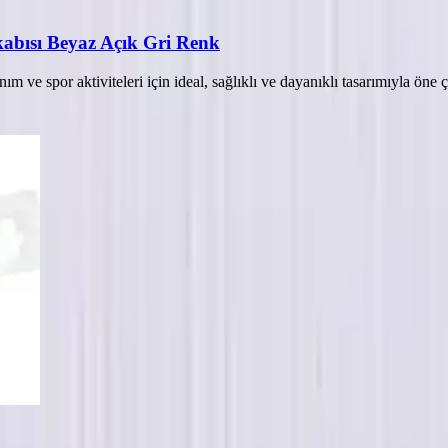
bısı Beyaz Açık Gri Renk
m ve spor aktiviteleri için ideal, sağlıklı ve dayanıklı tasarımıyla öne ç