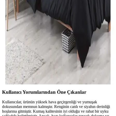
malzeme, tasarım ve kullanıcı yorumlarını keşfedin. Konfor ve
estetik açısından önemli bilgiler içerir.
Özdilek Tek Kişilik Nevresim Takımları: Konfor ve
Şıklık Sunan Seçenekler
Özdilek'in çeşitli tasarımlarıyla, konfor ve şıklığı bir arada sunan tek
kişilik nevresim takımları, kaliteli kumaşlar ve uygun fiyat
seçenekleriyle odanızı yenilemenize yardımcı olur.
Modern Yatak Odası Dekorasyonunda Siyah Tek
Kişilik Nevresim Takımı Seçenekleri ve İpuçları
Modern yatak odalarında siyah tek kişilik nevresim takımları, şıklık
ve fonksiyonelliği bir arada sunar. Kaliteli malzeme ve doğru bakım
ile uzun ömür sağlar, dekorasyona şıklık katar.
Kullanıcı Yorumlarından Öne Çıkanlar
Kullanıcılar, ürünün yüksek hava geçirgenliği ve yumuşak
dokusundan memnun kalmıştır. Renginin canlı ve siyahın derinliği
hoşlarına gitmiştir. Kumaş kalitesinin iyi olduğu ve rahat bir uyku
sağladığı belirtilmiştir. Ancak, bazı kullanıcılar gevşek dokuma ve