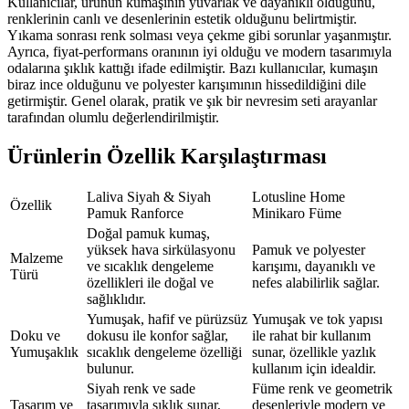
Kullanıcılar, ürünün kumaşının yuvarlak ve dayanıklı olduğunu,
renklerinin canlı ve desenlerinin estetik olduğunu belirtmiştir.
Yıkama sonrası renk solması veya çekme gibi sorunlar yaşanmıştır.
Ayrıca, fiyat-performans oranının iyi olduğu ve modern tasarımıyla
odalarına şıklık kattığı ifade edilmiştir. Bazı kullanıcılar, kumaşın
biraz ince olduğunu ve polyester karışımının hissedildiğini dile
getirmiştir. Genel olarak, pratik ve şık bir nevresim seti arayanlar
tarafından olumlu değerlendirilmiştir.
Ürünlerin Özellik Karşılaştırması
Laliva Siyah & Siyah
Lotusline Home
Özellik
Pamuk Ranforce
Minikaro Füme
Doğal pamuk kumaş,
yüksek hava sirkülasyonu
Pamuk ve polyester
Malzeme
ve sıcaklık dengeleme
karışımı, dayanıklı ve
Türü
özellikleri ile doğal ve
nefes alabilirlik sağlar.
sağlıklıdır.
Yumuşak, hafif ve pürüzsüz
Yumuşak ve tok yapısı
Doku ve
dokusu ile konfor sağlar,
ile rahat bir kullanım
Yumuşaklık
sıcaklık dengeleme özelliği
sunar, özellikle yazlık
bulunur.
kullanım için idealdir.
Siyah renk ve sade
Füme renk ve geometrik
Tasarım ve
tasarımıyla şıklık sunar,
desenleriyle modern ve