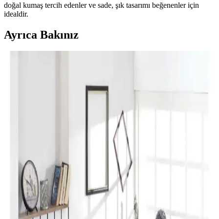
doğal kumaş tercih edenler ve sade, şık tasarımı beğenenler için
idealdir.
Ayrıca Bakınız
Perde Rengine Uyumlu Nevresim Seçimi: Renk ve
Desenlerle Dekorasyonda Denge Sağlama
Perde ve nevresim uyumu, krem ve magnolia tonlarındaki odalarda
mekanın estetiğini artırır. Kırmızı, kahverengi ve turuncu tonlarıyla
uyumlu renk ve desen önerileri sunulmaktadır.
Yılbaşı Nevresimleri ile Ev Dekorasyonunuzu
Geliştirin ve Atmosferinizi Zenginleştirin
Yılbaşı nevresimleri, renk, motif ve malzeme seçimleriyle evinizde
özel bir atmosfer yaratır. Dekorasyon detaylarıyla yılbaşı ruhunu
yansıtın ve yeni yılı sevdiklerinizle kutlayın.
Karaca Home Lavin %100 Pamuk Çift Kişilik
Nevresim Takımı Modern ve Şık Tasarım