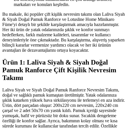
markaları ve konuları keşfedin.
Bu makale, iki popüler çift kişilik nevresim takımı olan Laliva Siyah
& Siyah Doğal Pamuk Ranforce ve Lotusline Home Minikaro
Füme'yi detaylı bir şekilde karşılaştırmak amacıyla hazırlanmıştır.
Her iki ürün de yatak odalarınızda şıklık ve konfor sunmayı
hedeflerken, farklı malzeme kaliteleri, tasarımlar ve kullanıcı
deneyimleriyle öne çıkmaktadır. Bu karşılaştırma, alışveriş yaparken
bilinçli kararlar vermenize yardımcı olacak ve her iki ürünün
avantajları ile dezavantajlarını ortaya koyacaktır.
Ürün 1: Laliva Siyah & Siyah Doğal
Pamuk Ranforce Çift Kişilik Nevresim
Takımı
Laliva Siyah ve Siyah Doğal Pamuk Ranforce Nevresim Takımı,
doğal ve sağlıklı pamuk kumaştan üretilmiştir. Yatak odalarınıza
şıklık katarken yüksek hava sirkülasyonu ile terlemeyi en aza indirir.
Ürün, dört parçadan oluşur: 200x220 cm nevresim, 220x240 cm
çarşaf ve 2 adet 50x70 cm yastık kılıfı. Pamuk içeriği sayesinde
yumuşak, hafif ve pürüzsüz bir doku sunar. Sıcaklık dengeleme
özelliği ile konfor sağlar. Ayrıca, bakımının kolay olması ve kısa
sürede kuruması ile kullanıcılar tarafından tercih edilir. Özellikle