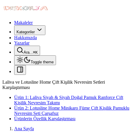
Makaleler
Kategoriler
Hakkımızda
Yazarlar
Ara...
⌘
K
Toggle theme
Laliva ve Lotusline Home Çift Kişilik Nevresim Setleri
Karşılaştırması
Ürün 1: Laliva Siyah & Siyah Doğal Pamuk Ranforce Çift
Kişilik Nevresim Takımı
Ürün 2: Lotusline Home Minikaro Füme Çift Kişilik Pamuklu
Nevresim Seti Çarşafsız
Ürünlerin Özellik Karşılaştırması
Ana Sayfa