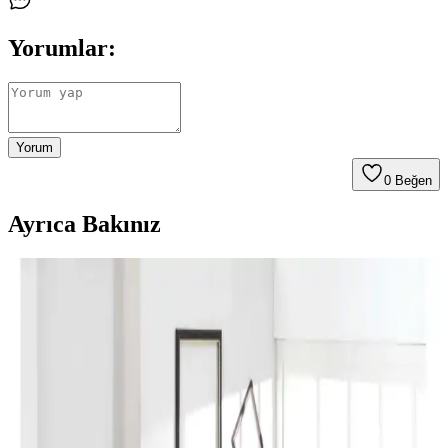
Yorumlar:
Yorum
0
Beğen
Ayrıca Bakınız
Perde Rengine Uyumlu Nevresim Seçimi: Renk ve
Desenlerle Dekorasyonda Denge Sağlama
Perde ve nevresim uyumu, krem ve magnolia tonlarındaki odalarda
mekanın estetiğini artırır. Kırmızı, kahverengi ve turuncu tonlarıyla
uyumlu renk ve desen önerileri sunulmaktadır.
Yılbaşı Nevresimleri ile Ev Dekorasyonunuzu
Geliştirin ve Atmosferinizi Zenginleştirin