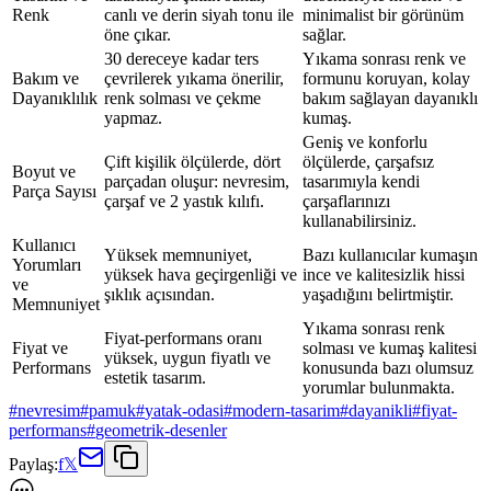
Renk
canlı ve derin siyah tonu ile
minimalist bir görünüm
öne çıkar.
sağlar.
30 dereceye kadar ters
Yıkama sonrası renk ve
Bakım ve
çevrilerek yıkama önerilir,
formunu koruyan, kolay
Dayanıklılık
renk solması ve çekme
bakım sağlayan dayanıklı
yapmaz.
kumaş.
Geniş ve konforlu
Çift kişilik ölçülerde, dört
ölçülerde, çarşafsız
Boyut ve
parçadan oluşur: nevresim,
tasarımıyla kendi
Parça Sayısı
çarşaf ve 2 yastık kılıfı.
çarşaflarınızı
kullanabilirsiniz.
Kullanıcı
Yüksek memnuniyet,
Bazı kullanıcılar kumaşın
Yorumları
yüksek hava geçirgenliği ve
ince ve kalitesizlik hissi
ve
şıklık açısından.
yaşadığını belirtmiştir.
Memnuniyet
Yıkama sonrası renk
Fiyat-performans oranı
Fiyat ve
solması ve kumaş kalitesi
yüksek, uygun fiyatlı ve
Performans
konusunda bazı olumsuz
estetik tasarım.
yorumlar bulunmakta.
#
nevresim
#
pamuk
#
yatak-odasi
#
modern-tasarim
#
dayanikli
#
fiyat-
performans
#
geometrik-desenler
Paylaş:
f
𝕏