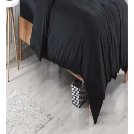
%100 pamuklu Kuromi nevresim takımı, genç ve dinamik
tasarımıyla rahatlık ve şıklığı bir arada sunar. Yüksek kalite malzeme
ve pratik kullanım özellikleriyle ideal yatak odası seçeneği.
Karaca Home Nevresim Takımları Karşılaştırması:
Malzeme, Tasarım ve Kullanıcı Yorumları
İki farklı Karaca Home nevresim takımı detaylı karşılaştırmasıyla
malzeme, tasarım ve kullanıcı yorumlarını keşfedin. Konfor ve
estetik açısından önemli bilgiler içerir.
Özdilek Tek Kişilik Nevresim Takımları: Konfor ve
Şıklık Sunan Seçenekler
Özdilek'in çeşitli tasarımlarıyla, konfor ve şıklığı bir arada sunan tek
kişilik nevresim takımları, kaliteli kumaşlar ve uygun fiyat
seçenekleriyle odanızı yenilemenize yardımcı olur.
Modern Yatak Odası Dekorasyonunda Siyah Tek
Kişilik Nevresim Takımı Seçenekleri ve İpuçları
Modern yatak odalarında siyah tek kişilik nevresim takımları, şıklık
ve fonksiyonelliği bir arada sunar. Kaliteli malzeme ve doğru bakım