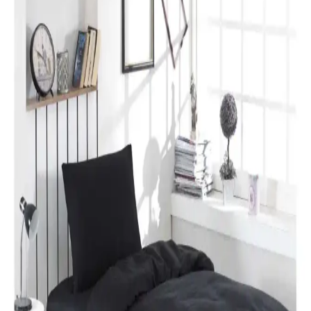
Yılbaşı nevresimleri, renk, motif ve malzeme seçimleriyle evinizde
özel bir atmosfer yaratır. Dekorasyon detaylarıyla yılbaşı ruhunu
yansıtın ve yeni yılı sevdiklerinizle kutlayın.
Karaca Home Lavin %100 Pamuk Çift Kişilik
Nevresim Takımı Modern ve Şık Tasarım
Karaca Home’un Lavin nevresim takımı, %100 pamuklu kumaşı,
Adaçayı rengi ve modern tasarımıyla yatak odalarına şıklık ve
rahatlık katıyor. Uzun ömürlü ve kolay bakım özellikleriyle ideal bir
tercih.
Özdilek Colormix ve Valoroso Çift Kişilik Nevresim
Takımları Karşılaştırması
Bu karşılaştırmada Özdilek Colormix ve Valoroso nevresim
takımlarının kumaş özellikleri, tasarım ve kullanıcı yorumları detaylı
inceleniyor.
Taç Lisanslı Kuromi Temalı Tek Kişilik Pamuklu
Nevresim Takımı Detayları