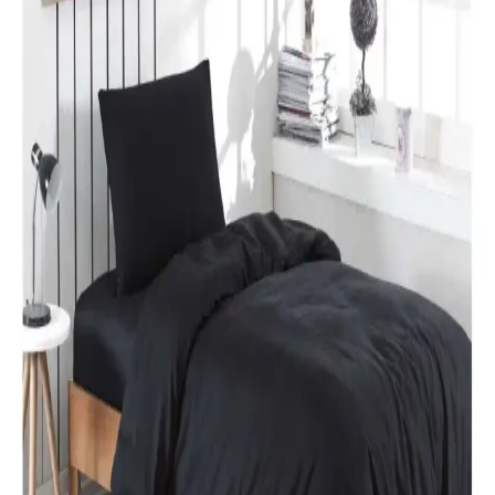
Karaca Home’un Lavin nevresim takımı, %100 pamuklu kumaşı,
Adaçayı rengi ve modern tasarımıyla yatak odalarına şıklık ve
rahatlık katıyor. Uzun ömürlü ve kolay bakım özellikleriyle ideal bir
tercih.
Özdilek Colormix ve Valoroso Çift Kişilik Nevresim
Takımları Karşılaştırması
Bu karşılaştırmada Özdilek Colormix ve Valoroso nevresim
takımlarının kumaş özellikleri, tasarım ve kullanıcı yorumları detaylı
inceleniyor.
Taç Lisanslı Kuromi Temalı Tek Kişilik Pamuklu
Nevresim Takımı Detayları
%100 pamuklu Kuromi nevresim takımı, genç ve dinamik
tasarımıyla rahatlık ve şıklığı bir arada sunar. Yüksek kalite malzeme
ve pratik kullanım özellikleriyle ideal yatak odası seçeneği.
Karaca Home Nevresim Takımları Karşılaştırması:
Malzeme, Tasarım ve Kullanıcı Yorumları
İki farklı Karaca Home nevresim takımı detaylı karşılaştırmasıyla