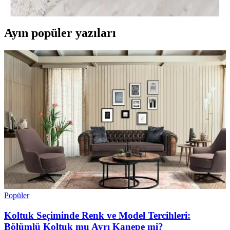
ile uzun ömür sağlar, dekorasyona şıklık katar.
Ayın popüler yazıları
Popüler
Koltuk Seçiminde Renk ve Model Tercihleri:
Bölümlü Koltuk mu Ayrı Kanepe mi?