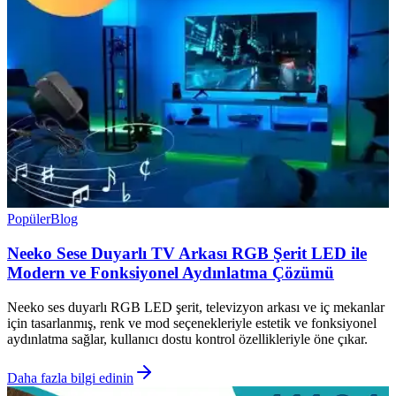
Popüler
Blog
Neeko Sese Duyarlı TV Arkası RGB Şerit LED ile
Modern ve Fonksiyonel Aydınlatma Çözümü
Neeko ses duyarlı RGB LED şerit, televizyon arkası ve iç mekanlar
için tasarlanmış, renk ve mod seçenekleriyle estetik ve fonksiyonel
aydınlatma sağlar, kullanıcı dostu kontrol özellikleriyle öne çıkar.
Daha fazla bilgi edinin