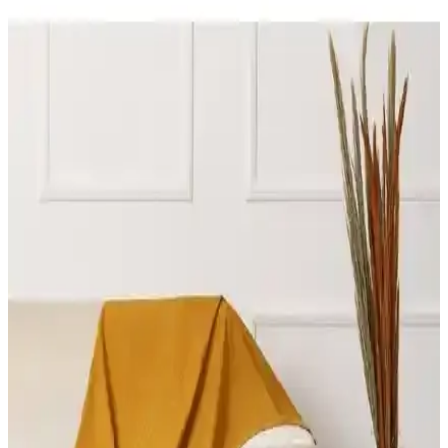
Latuda Concept ve Velerde Home Koltuk Örtüsü
Karşılaştırması: Özellikler ve Kullanıcı Yorumları
Latuda Concept ve Velerde Home koltuk örtülerinin özellikleri,
kullanım alanları ve kullanıcı yorumlarıyla detaylı karşılaştırması,
hijyen ve dayanıklılık açısından önemli bilgiler içeriyor.
Riselerhome ve Tuchmall Koltuk Örtüsü
Karşılaştırması: Malzeme, Uyum ve Kullanıcı
Memnuniyeti
İki popüler koltuk örtüsü markası Riselerhome ve Tuchmall'in
malzeme, uyum, temizlik ve kullanıcı memnuniyeti açısından detaylı
karşılaştırması.
Koltuk Örtüsü Karşılaştırması: Viaden Asya ve Ella
Modellerinin Özellikleri ve Performansı
Viaden Asya ve Ella koltuk örtülerinin malzeme, boyut, renk ve
kullanım özelliklerini detaylı karşılaştırıyoruz. Kullanıcı
yorumlarıyla ürünlerin avantajları ve dezavantajlarını ortaya
koyuyoruz.