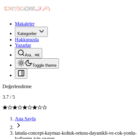
Makaleler
Kategoriler
Hakkımızda
Yazarlar
Ara...
⌘
K
Toggle theme
Değerlendirme
3.7
/
5
Ana Sayfa
latuda-concept-kaymaz-koltuk-ortusu-dayanikli-ve-cok-yonlu-
kullanim-icin-uygun