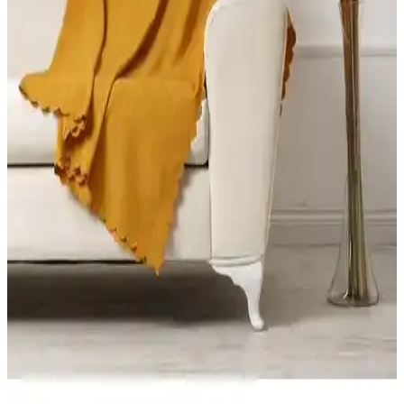
Karaca Home Wilma Antrasit Koltuk Örtüsü
İncelemesi ve Kullanıcı Yorumları
Wilma antrasit koltuk örtüsü, şık tasarımı ve kullanım kolaylığıyla
öne çıkar. Yıkama sonrası çekme sorunlarına dikkat edilmelidir,
estetik ve dayanıklılık açısından kullanıcı yorumları önemli bilgiler
sunar.
Bright Home ve Faiend Koltuk Kılıfı Örtüsü
Karşılaştırması: Malzeme, Uyum ve Bakım
Bu karşılaştırma Bright Home 3.3.1.1 ile Faiend bal peteği desenli
koltuk kılıfı/örtüsü modellerinin malzeme, kapsama, desen ve bakım
talimatlarını teknik olarak inceler; kullanıcı yorumlarıyla dengeli bir
değerlendirme sunar.
FavoriTeks Koltuk Çekyat Örtüsü: Şık ve Dayanıklı
Tasarım ile Konfor ve Estetik Bir Arada
FavoriTeks koltuk çekyat örtüsü, kadife malzemesi ve bej rengiyle
şıklık sunar. Kaymaz yapısı ve kolay bakım özellikleriyle dayanıklı
ve kullanışlıdır, ev dekorasyonunu tamamlar.