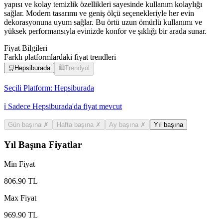
yapısı ve kolay temizlik özellikleri sayesinde kullanım kolaylığı
sağlar. Modern tasarımı ve geniş ölçü seçenekleriyle her evin
dekorasyonuna uyum sağlar. Bu örtü uzun ömürlü kullanımı ve
yüksek performansıyla evinizde konfor ve şıklığı bir arada sunar.
Fiyat Bilgileri
Farklı platformlardaki fiyat trendleri
🛒
Hepsiburada
🛍️
Trendyol
Seçili Platform:
Hepsiburada
ℹ️ Sadece Hepsiburada'da fiyat mevcut
Gün başına
✗
Hafta başına
✗
Ay başına
✗
Yıl başına
Yıl Başına Fiyatlar
Min Fiyat
806.90
TL
Max Fiyat
969.90
TL