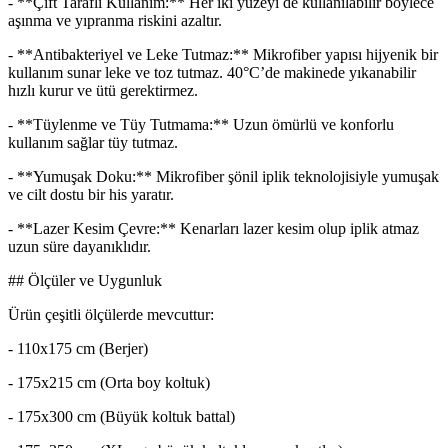
- **Çift Taraflı Kullanım:** Her iki yüzeyi de kullanılabilir böylece
aşınma ve yıpranma riskini azaltır.
- **Antibakteriyel ve Leke Tutmaz:** Mikrofiber yapısı hijyenik bir
kullanım sunar leke ve toz tutmaz. 40°C’de makinede yıkanabilir
hızlı kurur ve ütü gerektirmez.
- **Tüylenme ve Tüy Tutmama:** Uzun ömürlü ve konforlu
kullanım sağlar tüy tutmaz.
- **Yumuşak Doku:** Mikrofiber şönil iplik teknolojisiyle yumuşak
ve cilt dostu bir his yaratır.
- **Lazer Kesim Çevre:** Kenarları lazer kesim olup iplik atmaz
uzun süre dayanıklıdır.
## Ölçüler ve Uygunluk
Ürün çeşitli ölçülerde mevcuttur:
- 110x175 cm (Berjer)
- 175x215 cm (Orta boy koltuk)
- 175x300 cm (Büyük koltuk battal)