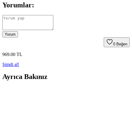
Yorumlar:
Yorum
0
Beğen
969
.00
TL
Şimdi al!
Ayrıca Bakınız
Koltuk Örtüsü Karşılaştırması: Faiend Likrali ve
Tuchmall Modellerinin Özellikleri
Faiend ve Tuchmall koltuk örtülerinin tasarım, malzeme ve kullanıcı
deneyimleri karşılaştırmasıyla ihtiyaçlarınıza en uygun seçeneği
bulun.