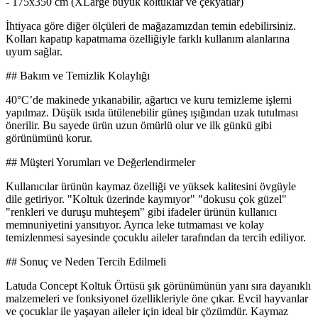
- 175x350 cm (XLarge büyük koltuklar ve çekyatlar)
İhtiyaca göre diğer ölçüleri de mağazamızdan temin edebilirsiniz.
Kolları kapatıp kapatmama özelliğiyle farklı kullanım alanlarına
uyum sağlar.
## Bakım ve Temizlik Kolaylığı
40°C’de makinede yıkanabilir, ağartıcı ve kuru temizleme işlemi
yapılmaz. Düşük ısıda ütülenebilir güneş ışığından uzak tutulması
önerilir. Bu sayede ürün uzun ömürlü olur ve ilk günkü gibi
görünümünü korur.
## Müşteri Yorumları ve Değerlendirmeler
Kullanıcılar ürünün kaymaz özelliği ve yüksek kalitesini övgüyle
dile getiriyor. "Koltuk üzerinde kaymıyor" "dokusu çok güzel"
"renkleri ve duruşu muhteşem" gibi ifadeler ürünün kullanıcı
memnuniyetini yansıtıyor. Ayrıca leke tutmaması ve kolay
temizlenmesi sayesinde çocuklu aileler tarafından da tercih ediliyor.
## Sonuç ve Neden Tercih Edilmeli
Latuda Concept Koltuk Örtüsü şık görünümünün yanı sıra dayanıklı
malzemeleri ve fonksiyonel özellikleriyle öne çıkar. Evcil hayvanlar
ve çocuklar ile yaşayan aileler için ideal bir çözümdür. Kaymaz