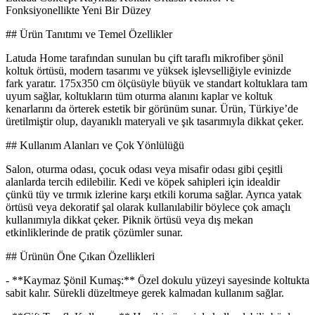
Fonksiyonellikte Yeni Bir Düzey
## Ürün Tanıtımı ve Temel Özellikler
Latuda Home tarafından sunulan bu çift taraflı mikrofiber şönil
koltuk örtüsü, modern tasarımı ve yüksek işlevselliğiyle evinizde
fark yaratır. 175x350 cm ölçüsüyle büyük ve standart koltuklara tam
uyum sağlar, koltukların tüm oturma alanını kaplar ve koltuk
kenarlarını da örterek estetik bir görünüm sunar. Ürün, Türkiye’de
üretilmiştir olup, dayanıklı materyali ve şık tasarımıyla dikkat çeker.
## Kullanım Alanları ve Çok Yönlülüğü
Salon, oturma odası, çocuk odası veya misafir odası gibi çeşitli
alanlarda tercih edilebilir. Kedi ve köpek sahipleri için idealdir
çünkü tüy ve tırmık izlerine karşı etkili koruma sağlar. Ayrıca yatak
örtüsü veya dekoratif şal olarak kullanılabilir böylece çok amaçlı
kullanımıyla dikkat çeker. Piknik örtüsü veya dış mekan
etkinliklerinde de pratik çözümler sunar.
## Ürünün Öne Çıkan Özellikleri
- **Kaymaz Şönil Kumaş:** Özel dokulu yüzeyi sayesinde koltukta
sabit kalır. Sürekli düzeltmeye gerek kalmadan kullanım sağlar.