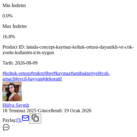
Min İndirim
0.0
%
Max İndirim
16.8
%
Product ID:
latuda-concept-kaymaz-koltuk-ortusu-dayanikli-ve-cok-
yonlu-kullanim-icin-uygun
Tarih:
2026-08-09
#
koltuk-ortusu
#
mikrofiber
#
kaymaz
#
antibakteriyel
#
cok-
amacli
#
evcil-hayvan
#
dekoratif
Hülya Saygılı
18 Temmuz 2025
·
Güncellendi:
19 Ocak 2026
Paylaş:
f
𝕏