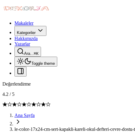
Makaleler
Kategoriler
Hakkımızda
Yazarlar
Ara...
⌘
K
Toggle theme
Değerlendirme
4.2
/
5
Ana Sayfa
le-color-17x24-cm-sert-kapakli-kareli-okul-defteri-cevre-dostu-