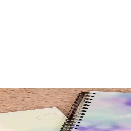
lı Yazım Arkadaşı
 günlük kullanım ve okul ihtiyaçları için ideal, düzenli ve şık notlar sağ
Amaçlı Günlük Notlar İçin
A5 kareli defter, not tutma ve çizim için mükemmel bir seçim. Uzun ömürlü