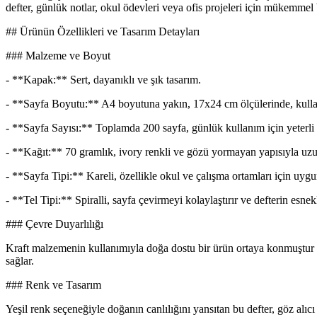
defter, günlük notlar, okul ödevleri veya ofis projeleri için mükemmel 
## Ürünün Özellikleri ve Tasarım Detayları
### Malzeme ve Boyut
- **Kapak:** Sert, dayanıklı ve şık tasarım.
- **Sayfa Boyutu:** A4 boyutuna yakın, 17x24 cm ölçülerinde, kullanı
- **Sayfa Sayısı:** Toplamda 200 sayfa, günlük kullanım için yeterli 
- **Kağıt:** 70 gramlık, ivory renkli ve gözü yormayan yapısıyla uzun
- **Sayfa Tipi:** Kareli, özellikle okul ve çalışma ortamları için uygu
- **Tel Tipi:** Spiralli, sayfa çevirmeyi kolaylaştırır ve defterin esnekli
### Çevre Duyarlılığı
Kraft malzemenin kullanımıyla doğa dostu bir ürün ortaya konmuştur ve 
sağlar.
### Renk ve Tasarım
Yeşil renk seçeneğiyle doğanın canlılığını yansıtan bu defter, göz alıc