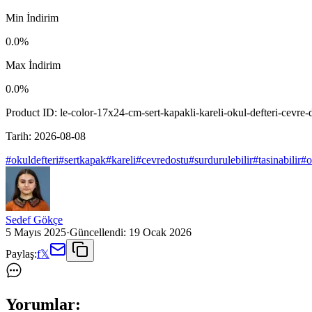
Min İndirim
0.0
%
Max İndirim
0.0
%
Product ID:
le-color-17x24-cm-sert-kapakli-kareli-okul-defteri-cevre-
Tarih:
2026-08-08
#
okuldefteri
#
sertkapak
#
kareli
#
cevredostu
#
surdurulebilir
#
tasinabilir
#
o
Sedef Gökçe
5 Mayıs 2025
·
Güncellendi:
19 Ocak 2026
Paylaş:
f
𝕏
Yorumlar: