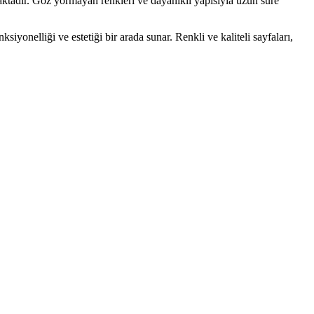
ktadır. Göz yormayan renkleri ve dayanıklı yapısıyla uzun süre
siyonelliği ve estetiği bir arada sunar. Renkli ve kaliteli sayfaları,