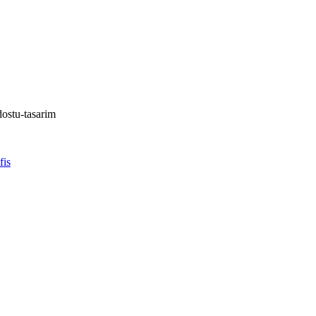
dostu-tasarim
fis