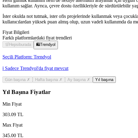
Hem günlük kullanım hem de hediye alternatifi arayanlar için uygun o
kullanım sağlar. Ayrıca, çevre dostu özellikleriyle de sürdürülebilir ya
İster okulda not tutmak, ister ofis projelerinde kullanmak veya çocukları
kullanıcılardan yüksek puan almış olup, uzun vadeli kullanımda da m
Fiyat Bilgileri
Farklı platformlardaki fiyat trendleri
🛒
Hepsiburada
🛍️
Trendyol
Seçili Platform:
Trendyol
ℹ️ Sadece Trendyol'da fiyat mevcut
Gün başına
✗
Hafta başına
✗
Ay başına
✗
Yıl başına
Yıl Başına Fiyatlar
Min Fiyat
303.09
TL
Max Fiyat
345.00
TL