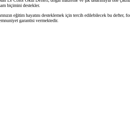
lan Le Color Okul Defteri, doğal malzeme ve şık tasarımıyla öne çıkma
şam biçimini destekler.
nızın eğitim hayatını desteklemek için tercih edilebilecek bu defter, fonk
emnuniyet garantisi vermektedir.