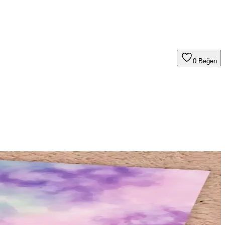
0
Beğen
lar.
 ve taşınabilir yapısıyla günlük ihtiyaçlarınızı karşılar.