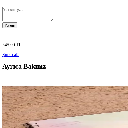
Yorum
345
.00
TL
Şimdi al!
Ayrıca Bakınız
Smile Notes A5 Spiralli Okul Defteri: Şık ve Dayanık
Göz alıcı tasarımı ve yüksek kalitesiyle Smile Notes A5 spiralli defteri,
3 Çınar Spiralli A5 Kareli Defter: Dayanıklı ve Çok 
Geniş kullanım alanı, dayanıklılığı ve şık tasarımıyla 3 Çınar spiralli 