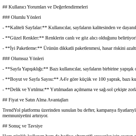
## Kullanıcı Yorumları ve Değerlendirmeleri
### Olumlu Yönleri
- **Kaliteli Sayfalar:** Kullanıcılar, sayfaların kalitesinden ve dayan
- **Güzel Renkler:** Renklerin canlı ve göz alıcı olduğunu belirtiyorl
- **İyi Paketleme:** Ürünün dikkatli paketlenmesi, hasar riskini azaltm
### Olumsuz Yönleri
- **Sayfa Yapışıklığı:** Bazı kullanıcılar, sayfaların birbirine yapışık
- **Boyut ve Sayfa Sayısı:** A4'e göre küçük ve 100 yaprak, bazı kull
- **Delik ve Yırtılma:** Yırtılmadan açılmama ve sağ-sol çekişte zorl
## Fiyat ve Satın Alma Avantajları
TrendYol platformu üzerinden sunulan bu defter, kampanya fiyatlarıyla eri
memnuniyetini artırıyor.
## Sonuç ve Tavsiye