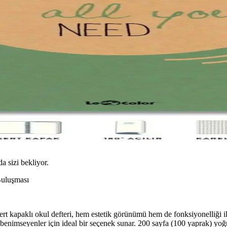
da sizi bekliyor.
Buluşması
t kapaklı okul defteri, hem estetik görünümü hem de fonksiyonelliği il
nı benimseyenler için ideal bir seçenek sunar. 200 sayfa (100 yaprak) y