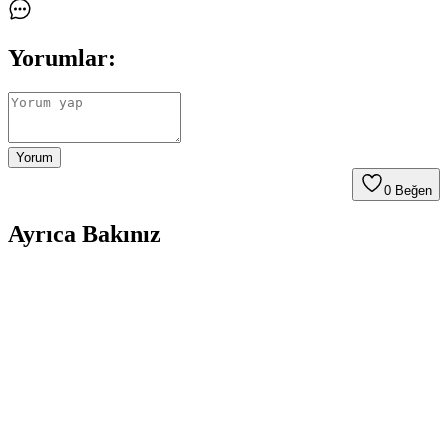
Yorumlar:
Yorum
0
Beğen
Ayrıca Bakınız
Neon ve LED Işıklar: Kiracıların ve Ev Sahiplerinin
Güvenlik Endişeleri ve Farkları
Neon ışıkların yüksek voltaj ve toksik riskleri nedeniyle
yasaklanması, LED ışıkların ise düşük voltaj ve dayanıklılığı
sayesinde tercih edilmesi kiracılar ve ev sahipleri arasında sıkça
görülen bir durumdur.