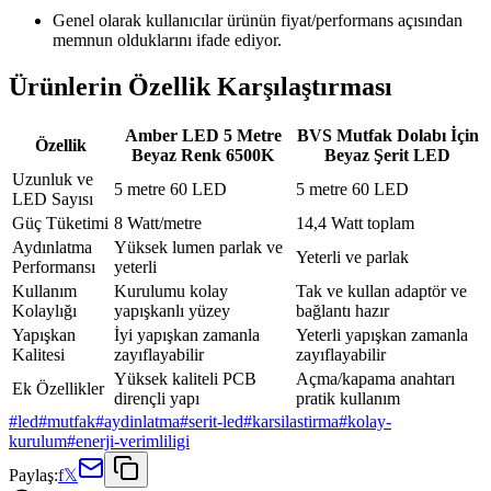
Genel olarak kullanıcılar ürünün fiyat/performans açısından
memnun olduklarını ifade ediyor.
Ürünlerin Özellik Karşılaştırması
Amber LED 5 Metre
BVS Mutfak Dolabı İçin
Özellik
Beyaz Renk 6500K
Beyaz Şerit LED
Uzunluk ve
5 metre 60 LED
5 metre 60 LED
LED Sayısı
Güç Tüketimi
8 Watt/metre
14,4 Watt toplam
Aydınlatma
Yüksek lumen parlak ve
Yeterli ve parlak
Performansı
yeterli
Kullanım
Kurulumu kolay
Tak ve kullan adaptör ve
Kolaylığı
yapışkanlı yüzey
bağlantı hazır
Yapışkan
İyi yapışkan zamanla
Yeterli yapışkan zamanla
Kalitesi
zayıflayabilir
zayıflayabilir
Yüksek kaliteli PCB
Açma/kapama anahtarı
Ek Özellikler
dirençli yapı
pratik kullanım
#
led
#
mutfak
#
aydinlatma
#
serit-led
#
karsilastirma
#
kolay-
kurulum
#
enerji-verimliligi
Paylaş:
f
𝕏