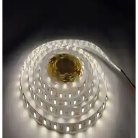
Aydınlatması ve Enerji Tasarrufu
30 watt LED ray spot, enerji tasarrufu ve yüksek performans sunar.
Geniş açı ve uzun ömürlü tasarımıyla iç mekanlarda etkili ve
ekonomik aydınlatma sağlar.
TriLine Bluetooth RGB USB LED Şerit Aydınlatma
İncelemesi ve Kullanım Rehberi
TriLine markasının Bluetooth kontrollü RGB USB LED şeridi,
kolay kurulum ve çeşitli renk seçenekleriyle iç mekanlarda atmosfer
yaratmak için ideal. Uygulama desteği ve pratik kullanımıyla öne
çıkar.
Eray Ayınlatma LED Avize Karşılaştırması:
Modeller ve Özellikler Analizi
Eray Ayınlatma 2560-3+1 ve 9278-40 modellerinin özellikleri,
kullanıcı yorumları ve karşılaştırmasıyla evinize en uygun LED
avizeyi seçmenize yardımcı oluyoruz.
Janva 10 Metrelik Bluetooth Kontrollü RGB LED
Şerit ile Modern Aydınlatma Çözümleri