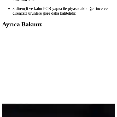
3 dirençli ve kalın PCB yapısı ile piyasadaki diğer ince ve
dirençsiz ürünlere göre daha kalitelidir.
Ayrıca Bakınız
Neon ve LED Işıklar: Kiracıların ve Ev Sahiplerinin
Güvenlik Endişeleri ve Farkları
Neon ışıkların yüksek voltaj ve toksik riskleri nedeniyle
yasaklanması, LED ışıkların ise düşük voltaj ve dayanıklılığı
sayesinde tercih edilmesi kiracılar ve ev sahipleri arasında sıkça
görülen bir durumdur.
Neeko Sese Duyarlı TV Arkası RGB Şerit LED ile
Modern ve Fonksiyonel Aydınlatma Çözümü
Neeko ses duyarlı RGB LED şerit, televizyon arkası ve iç mekanlar
için tasarlanmış, renk ve mod seçenekleriyle estetik ve fonksiyonel
aydınlatma sağlar, kullanıcı dostu kontrol özellikleriyle öne çıkar.
Led Pazarı 30 Watt Ray Spot Modern İç Mekan