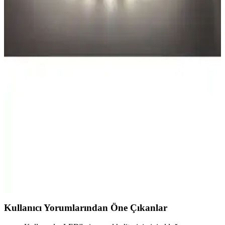
Janva'nın 10 metre RGB LED şeridi, Bluetooth ve IR kontrolü ile
renkli ve dinamik aydınlatma sağlar, su geçirmez özelliği ve uzun
ömrüyle iç ve dış mekanlarda kullanım imkanı sunar.
Ema Dükkan 3 Metre Beyaz Neon LED Şerit
İncelemesi ve Kullanım İpuçları
Ema Dükkan'ın 3 metre uzunluğundaki beyaz neon LED şeridi,
dayanıklı ve suya dayanıklı yapısı ile iç ve dış mekanlarda modern
dekorasyon sağlar. Kolay kurulumu ve yüksek parlaklığıyla öne
çıkar.
Mutfak İçin LED Şerit Aydınlatma Karşılaştırması:
Güç, Renk ve Kullanım Özellikleri
Bu makalede, BVS Gün Işığı ve Garra Beyaz LED şeritlerin güç,
renk sıcaklığı, yapışkan kalitesi ve kullanıcı memnuniyeti açısından
karşılaştırması yapılıyor.
Kullanıcı Yorumlarından Öne Çıkanlar