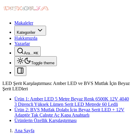
Makaleler
Kategoriler
Hakkımızda
Yazarlar
Ara...
⌘
K
Toggle theme
LED Şerit Karşılaştırması: Amber LED ve BVS Mutfak İçin Beyaz
Şerit LEDleri
Ürün 1: Amber LED 5 Metre Beyaz Renk 6500K 12V 4040
3 Dirençli Yüksek Lümen Şerit LED Metrede 60 Ledli
Ürün 2: BVS Mutfak Dolabı İçin Beyaz Şerit LED + 12V
Adaptör Tak Çalıştır Aç Kapa Anahtarlı
Ürünlerin Özellik Karşılaştırması
Ana Sayfa