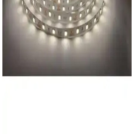
Modeller ve Özellikler Analizi
Eray Ayınlatma 2560-3+1 ve 9278-40 modellerinin özellikleri,
kullanıcı yorumları ve karşılaştırmasıyla evinize en uygun LED
avizeyi seçmenize yardımcı oluyoruz.
Janva 10 Metrelik Bluetooth Kontrollü RGB LED
Şerit ile Modern Aydınlatma Çözümleri
Janva'nın 10 metre RGB LED şeridi, Bluetooth ve IR kontrolü ile
renkli ve dinamik aydınlatma sağlar, su geçirmez özelliği ve uzun
ömrüyle iç ve dış mekanlarda kullanım imkanı sunar.
Ema Dükkan 3 Metre Beyaz Neon LED Şerit
İncelemesi ve Kullanım İpuçları
Ema Dükkan'ın 3 metre uzunluğundaki beyaz neon LED şeridi,
dayanıklı ve suya dayanıklı yapısı ile iç ve dış mekanlarda modern
dekorasyon sağlar. Kolay kurulumu ve yüksek parlaklığıyla öne
çıkar.
Mutfak İçin LED Şerit Aydınlatma Karşılaştırması:
Güç, Renk ve Kullanım Özellikleri