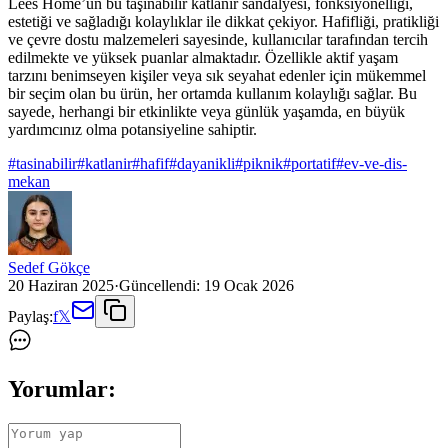
Lees Home’un bu taşınabilir katlanır sandalyesi, fonksiyonelliği,
estetiği ve sağladığı kolaylıklar ile dikkat çekiyor. Hafifliği, pratikliği
ve çevre dostu malzemeleri sayesinde, kullanıcılar tarafından tercih
edilmekte ve yüksek puanlar almaktadır. Özellikle aktif yaşam
tarzını benimseyen kişiler veya sık seyahat edenler için mükemmel
bir seçim olan bu ürün, her ortamda kullanım kolaylığı sağlar. Bu
sayede, herhangi bir etkinlikte veya günlük yaşamda, en büyük
yardımcınız olma potansiyeline sahiptir.
#
tasinabilir
#
katlanir
#
hafif
#
dayanikli
#
piknik
#
portatif
#
ev-ve-dis-
mekan
Sedef Gökçe
20 Haziran 2025
·
Güncellendi:
19 Ocak 2026
Paylaş:
f
𝕏
Yorumlar: