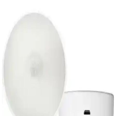
Ack Işıldak 30 Led 6201-002 Taşınabilir ve Güçlü
LED Aydınlatma Cihazı
Ack Işıldak 30 Led 6201-002, hafif ve dayanıklı tasarımıyla acil
durumlar ve dış mekanlar için ideal, yüksek performanslı taşınabilir
LED aydınlatma çözümüdür.
Mundo Venta 8 Parça Valiz Düzenleyici Seti ile
Seyahatlerde Pratiklik ve Düzen Sağlama
Dayanıklı ve suya dayanıklı malzemeden üretilmiş, 8 parçalık valiz
düzenleyici seti, seyahatlerde pratiklik ve düzen sağlar, zaman
kazandırır ve eşyalarınızı korur.
Tohana Kılıflı Cam Matara 1000 Ml Mavi: Şık ve
Dayanıklı Taşınabilir Su Şişesi
Tohana Kılıflı Cam Matara 1000 ml kapasiteyle günlük su ihtiyacını
karşılar, şık ve dayanıklı tasarımıyla öne çıkar, güvenli ve pratik
kullanım sağlar.
Cata CT-4229 ve Panasonic LED 14W