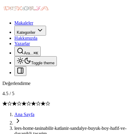
Makaleler
Kategoriler
Hakkımızda
Yazarlar
Ara...
⌘
K
Toggle theme
Değerlendirme
4.5
/
5
Ana Sayfa
lees-home-tasinabilir-katlanir-sandalye-buyuk-boy-hafif-ve-
dayanikli-tasarim