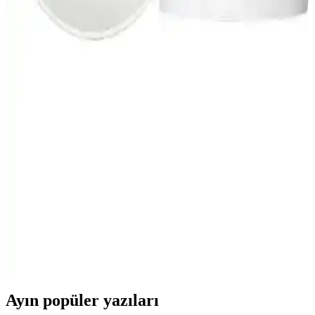
Karşılaştırması: Performans ve Kullanım Özellikleri
İki LED ampulün enerji tüketimi, ışık gücü ve kullanıcı deneyimleri
karşılaştırıldı. Bu analizle, uygun aydınlatma çözümünü belirlemek
için detaylı bilgiler sunuluyor.
Namgo Maşrapa Kurban Verene Plastik Sunum
Bardağı Günlük Kullanım İçin Dayanıklı ve
Güvenli Tasarım
Namgo Maşrapa Kurban Verene plastik sunum bardağı, 600 ml
kapasitesi, sağlıklı malzemesi ve şık tasarımıyla günlük ve
etkinliklerde ideal kullanım sağlar.
Hubstein HUBSTEİN USB Şarjlı Hareket Sensörlü
LED Gece Lambası Özellikleri ve Kullanım Alanları
Hubstein HUBSTEİN USB şarjlı hareket sensörlü LED gece
lambası, kompakt tasarımı ve yüksek sensör hassasiyetiyle çeşitli iç
mekanlarda otomatik ve enerji verimli aydınlatma sağlar.
Ayın popüler yazıları