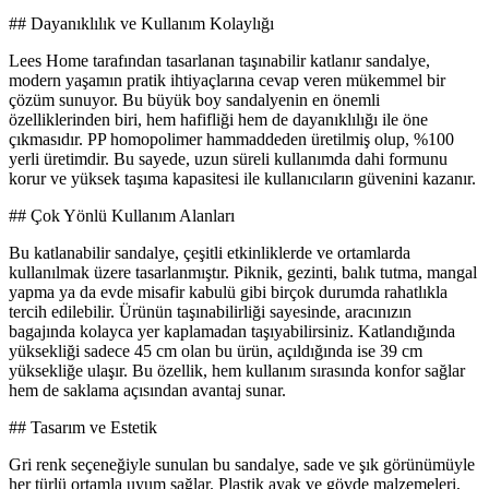
## Dayanıklılık ve Kullanım Kolaylığı
Lees Home tarafından tasarlanan taşınabilir katlanır sandalye,
modern yaşamın pratik ihtiyaçlarına cevap veren mükemmel bir
çözüm sunuyor. Bu büyük boy sandalyenin en önemli
özelliklerinden biri, hem hafifliği hem de dayanıklılığı ile öne
çıkmasıdır. PP homopolimer hammaddeden üretilmiş olup, %100
yerli üretimdir. Bu sayede, uzun süreli kullanımda dahi formunu
korur ve yüksek taşıma kapasitesi ile kullanıcıların güvenini kazanır.
## Çok Yönlü Kullanım Alanları
Bu katlanabilir sandalye, çeşitli etkinliklerde ve ortamlarda
kullanılmak üzere tasarlanmıştır. Piknik, gezinti, balık tutma, mangal
yapma ya da evde misafir kabulü gibi birçok durumda rahatlıkla
tercih edilebilir. Ürünün taşınabilirliği sayesinde, aracınızın
bagajında kolayca yer kaplamadan taşıyabilirsiniz. Katlandığında
yüksekliği sadece 45 cm olan bu ürün, açıldığında ise 39 cm
yüksekliğe ulaşır. Bu özellik, hem kullanım sırasında konfor sağlar
hem de saklama açısından avantaj sunar.
## Tasarım ve Estetik
Gri renk seçeneğiyle sunulan bu sandalye, sade ve şık görünümüyle
her türlü ortamla uyum sağlar. Plastik ayak ve gövde malzemeleri,