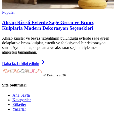
Popüler
Ahşap Kirişli Evlerde Sage Green ve Bronz
Kulplarla Modern Dekorasyon Seçenekleri
Ahşap kirişler ve beyaz tezgahların bulunduğu evlerde sage green
dolaplar ve bronz kulplar, estetik ve fonksiyonel bir dekorasyon
sunar. Aydınlatma, depolama ve aksesuar seçimleriyle mekanın
atmosferi tamamlanır.
Daha fazla bilgi edinin
©
Dekorja
2026
Site bölümleri
Ana Sayfa
Kategoriler
Etiketler
Yazarlar