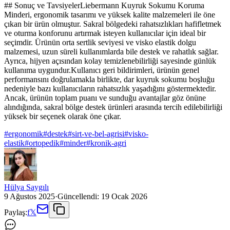
## Sonuç ve TavsiyelerLiebermann Kuyruk Sokumu Koruma
Minderi, ergonomik tasarımı ve yüksek kalite malzemeleri ile öne
çıkan bir ürün olmuştur. Sakral bölgedeki rahatsızlıkları hafifletmek
ve oturma konforunu artırmak isteyen kullanıcılar için ideal bir
seçimdir. Ürünün orta sertlik seviyesi ve visko elastik dolgu
malzemesi, uzun süreli kullanımlarda bile destek ve rahatlık sağlar.
Ayrıca, hijyen açısından kolay temizlenebilirliği sayesinde günlük
kullanıma uygundur.Kullanıcı geri bildirimleri, ürünün genel
performansını doğrulamakla birlikte, dar kuyruk sokumu boşluğu
nedeniyle bazı kullanıcıların rahatsızlık yaşadığını göstermektedir.
Ancak, ürünün toplam puanı ve sunduğu avantajlar göz önüne
alındığında, sakral bölge destek ürünleri arasında tercih edilebilirliği
yüksek bir seçenek olarak öne çıkar.
#
ergonomik
#
destek
#
sirt-ve-bel-agrisi
#
visko-
elastik
#
ortopedik
#
minder
#
kronik-agri
Hülya Saygılı
9 Ağustos 2025
·
Güncellendi:
19 Ocak 2026
Paylaş:
f
𝕏