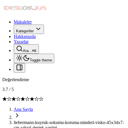
Makaleler
Kategoriler
Hakkımızda
Yazarlar
Ara...
⌘
K
Toggle theme
Değerlendirme
3.7
/
5
Ana Sayfa
liebermann-kuyruk-sokumu-koruma-minderi-visko-45x34x7-
cm-sakral-destek-yastigi