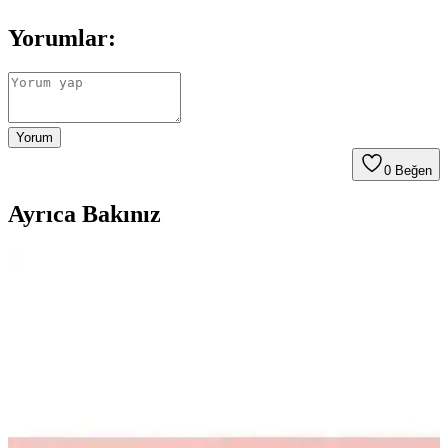
Yorumlar:
Yorum
0
Beğen
Ayrıca Bakınız
Lioness Ten Yüksek Destekli Sırt Detaylı Kaplı Spor
Sütyeni Özellikleri ve Kullanım Avantajları
Lioness'in yüksek destekli spor sütyeni, ergonomik tasarımı ve
estetik detaylarıyla spor sırasında maksimum konfor ve destek
sağlar. Çift kullanım seçeneği ve hafif kumaşıyla hareket özgürlüğü
sunar.
Bebedor Sportif Pipetli Bardak 330 ml güvenli ve