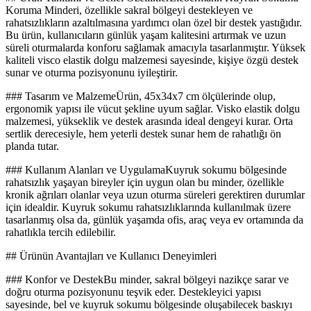
Koruma Minderi, özellikle sakral bölgeyi destekleyen ve
rahatsızlıkların azaltılmasına yardımcı olan özel bir destek yastığıdır.
Bu ürün, kullanıcıların günlük yaşam kalitesini artırmak ve uzun
süreli oturmalarda konforu sağlamak amacıyla tasarlanmıştır. Yüksek
kaliteli visco elastik dolgu malzemesi sayesinde, kişiye özgü destek
sunar ve oturma pozisyonunu iyileştirir.
### Tasarım ve MalzemeÜrün, 45x34x7 cm ölçülerinde olup,
ergonomik yapısı ile vücut şekline uyum sağlar. Visko elastik dolgu
malzemesi, yükseklik ve destek arasında ideal dengeyi kurar. Orta
sertlik derecesiyle, hem yeterli destek sunar hem de rahatlığı ön
planda tutar.
### Kullanım Alanları ve UygulamaKuyruk sokumu bölgesinde
rahatsızlık yaşayan bireyler için uygun olan bu minder, özellikle
kronik ağrıları olanlar veya uzun oturma süreleri gerektiren durumlar
için idealdir. Kuyruk sokumu rahatsızlıklarında kullanılmak üzere
tasarlanmış olsa da, günlük yaşamda ofis, araç veya ev ortamında da
rahatlıkla tercih edilebilir.
## Ürünün Avantajları ve Kullanıcı Deneyimleri
### Konfor ve DestekBu minder, sakral bölgeyi nazikçe sarar ve
doğru oturma pozisyonunu teşvik eder. Destekleyici yapısı
sayesinde, bel ve kuyruk sokumu bölgesinde oluşabilecek baskıyı