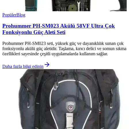
Popüler
Blog
Prohummer PH-SM023 Akülü 58VF Ultra Çok
Fonksiyonlu Güç Aleti Seti
Prohummer PH-SM023 seti, yüksek güç ve dayanıklılık sunan çok
fonksiyonlu akülü güç aletidir. Taşlama, kırıcı delici ve somun sıkma
özellikleri sayesinde çeşitli uygulamalarda kullanım sağlar.
Daha fazla bilgi edinin