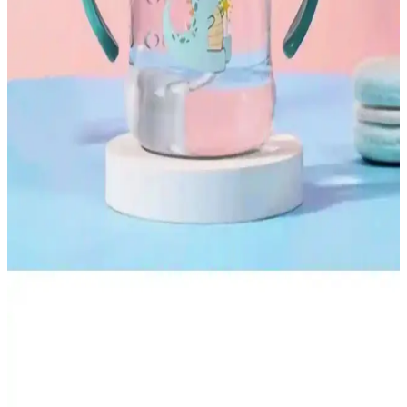
Bu makale, Viscotex Lif Kılıflı Hava Kanallı ve Medium Serenity
ergonomik visko yastıklarının özelliklerini, kullanıcı yorumlarını ve
performanslarını detaylı şekilde karşılaştırıyor.
Tupperware Eco Şişe Suluk ve Matara: Sağlıklı,
Dayanıklı ve Ergonomik İçecek Taşıma Çözümü
Tupperware Eco Şişe, 750 ml kapasitesi, dayanıklı malzemesi ve
ergonomik tasarımıyla günlük kullanım için ideal, sağlıklı ve
sızdırmaz içecek çözümüdür.
Ev ve Ofis Kullanımı İçin Metal Gövdeli Sandalye
ve Masa Takımı Karşılaştırması
İki farklı masa sandalye setinin detaylı karşılaştırmasıyla
dayanıklılık, konfor ve tasarım özelliklerini keşfedin, ihtiyaçlarınıza
en uygun seçimi yapın.
Salsepetial 250 ml Figürlü Pipetli Suluk: Güvenli ve
Şık Bebek İçme Çözümü
Salsepetial'in 250 ml figürlü pipetli suluk, dayanıklı malzeme ve
ergonomik tasarımıyla bebeklerin güvenle içmesini sağlar. Sevimli