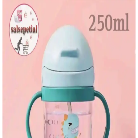
pratik çocuk içme kabı
Bebedor Sportif Pipetli Bardak, 330 ml kapasitesiyle çocukların
bağımsız içme becerilerini destekleyen, BPA içermeyen, kolay
temizlenebilir ve sızdırmaz özellikleriyle güvenli bir içme
çözümüdür.
Lagomood Ironi ve Uzay Çalışma Masası
Karşılaştırması: Özellikler ve Kullanıcı Yorumları
Lagomood Ironi ve Uzay çalışma masaları detaylı karşılaştırmasıyla,
boyutlar, malzeme ve tasarım özellikleriyle ilgili önemli bilgiler
sunuyor. Hangi modelin ihtiyaçlarınıza uygun olduğunu keşfedin.
Midilife Bamboo Hygiene ve Comfort Yatak:
Sağlıklı ve Konforlu Uyku İçin Yenilikçi Tasarım
Yüksek kaliteli malzemeleri ve teknolojik özellikleriyle öne çıkan
Midilife Bamboo Hygiene ve Comfort yatak, ergonomik tasarımıyla
sağlıklı ve rahat bir uyku deneyimi sunar.
Viscotex visko yastık modellerinin özellikleri ve
karşılaştırması