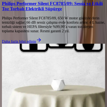
Philips Performer Silent FC8785/09: Sessiz ve Etkili
Toz Torbalı Elektrikli Süpürge
Philips Performer Silent FC8785/09, 650 W motor gücüyle derin
temizliği sağlar; 66 dB sessiz çalışma evde konforu artırır. 4 L hazne,
torbalı sistem ve HEPA filtresiyle %99,99’a varan toz/alerjen
toplama kapasitesi sunar. Resmi garanti 2 yıl.
Daha fazla bilgi edinin