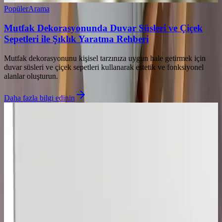
Popüler
Arama
Mutfak Dekorasyonunda Duvar Süsleri ve Çiçek
Sepetleri ile Şıklık Yaratma Rehberi
Mutfak dekorasyonunu kişisel tarzınıza uygun hale getirmek için
duvar süsleri ve çiçek sepetleri kullanarak estetik ve fonksiyonel
alanlar oluşturun.
Daha fazla bilgi edinin