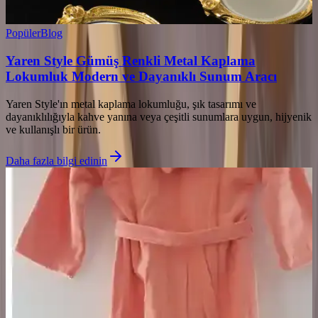
Popüler
Blog
Yaren Style Gümüş Renkli Metal Kaplama
Lokumluk Modern ve Dayanıklı Sunum Aracı
Yaren Style'ın metal kaplama lokumluğu, şık tasarımı ve
dayanıklılığıyla kahve yanına veya çeşitli sunumlara uygun, hijyenik
ve kullanışlı bir ürün.
Daha fazla bilgi edinin