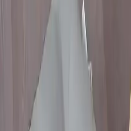
Özellikle, "sırt ağrılarına iyi gelmedi" ve "iç kısmın biraz
bozulduğu" gibi geri bildirimler, ürünün kullanım koşullarına göre
farklılık gösterebileceğini ortaya koyuyor. Ayrıca, ölçülerin tam
olarak beklenildiği gibi olmağı ve yıkanabilir özelliğin yetersiz
olduğu yönündeki eleştiriler de dikkate alınmalıdır.
## Avantajlar ve Öne Çıkan Noktalar
- **Konfor:** Yüksek yoğunluklu sünger sayesinde uzun süreli
oturmalarda bile rahatlık sağlar.
- **Estetik:** Farklı renk seçenekleriyle dekorasyonunuza uyum
sağlar.
- **Dayanıklılık:** Kaliteli malzemeleri ve dikkatli dikimi sayesinde
uzun ömürlüdür.
- **Pratiklik:** Yıkanabilir özellikleri ve hafif yapısıyla kullanım
kolaylığı sunar.
## Sonuç ve Tavsiye
Lorien Özel Dikim Bağcıklı Pofuduk Sandalye Minderi, hem şık
görünümü hem de sağladığı konfor ile ev ve ofis ortamlarınızı
güzelleştirecek ideal bir aksesuar olur. Yüksek müşteri puanı ve
olumlu geri bildirimler, ürünün kalitesini kanıtlar niteliktedir. Ancak,