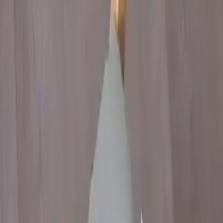
Dizayn açısından, farklı renk seçenekleriyle sunulan bu minder,
dekorasyonunuza uyum sağlar. Böylece, masa ve sandalye
setlerinizle bütünlük sağlayabilir, mekânlarınızın atmosferini daha
şık hale getirebilirsiniz.
## Kullanım Alanları ve İşlevsellik
Bu minder, özellikle uzun süre oturma gerektiren alanlarda büyük
avantaj sağlar. Çalışma masaları, yemek odaları veya misafir
ağırlama alanlarında, kullanıcıların oturma konforunu üst seviyeye
çıkarır. Ayrıca, evde ya da ofisteki dekorasyonunuzu tamamlayacak
şıklıkta tasarlanmıştır. Ortasında yer alan dört dikiş detayı, ürünün
dayanıklılığını artırmakla beraber, stil açısından da hoş bir görünüm
kazandırır. Bu detaylar, ürünün hem sağlam hem de estetik
durmasını sağlar.
## Kullanıcı Yorumları ve Değerlendirmeleri
Ürün, genel olarak kullanıcılar tarafından yüksek bir memnuniyetle
değerlendirilmiştir. Yorumlarda, minderin "çok rahat olduğu",
"yüksek ve konforlu" olduğu vurgulanmaktadır. Ancak, bazı
kullanıcılar, dikişlerin yerleri ve ölçülerin tam olarak beklentileri
karşılamağı yönünde eleştirilerde bulunmuştur.