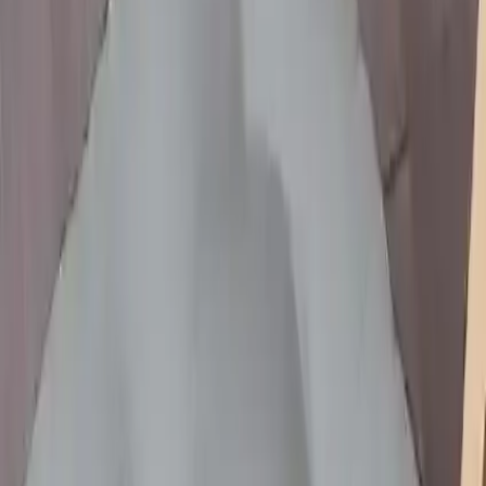
ölçü ve yıkama konularında beklentilerinize göre detaylı
değerlendirme yapmanızda fayda vardır.
Kaliteli ve estetik bir minder arayışındaysanız, bu ürünü tercih
ederek oturma deneyiminizi daha konforlu hale getirebilir, yaşam
alanlarınızda şıklık ve rahatlığı bir arada yakalayabilirsiniz.
Fiyat Bilgileri
Farklı platformlardaki fiyat trendleri
🛒
Hepsiburada
🛍️
Trendyol
Seçili Platform:
Hepsiburada
ℹ️ Sadece Hepsiburada'da fiyat mevcut
Gün başına
✗
Hafta başına
✗
Ay başına
✗
Yıl başına
Yıl Başına Fiyatlar
Min Fiyat
76.06
TL
Max Fiyat