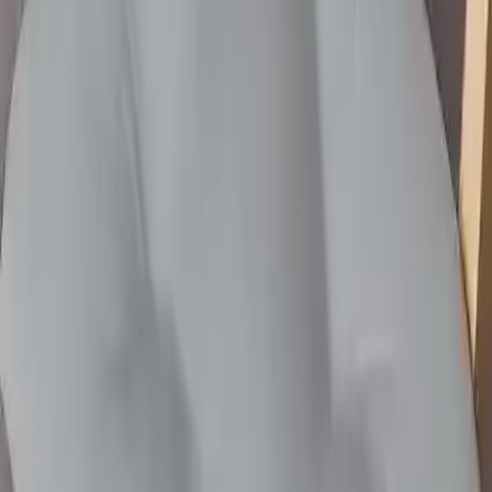
150.00
TL
Min İndirim
0.0
%
Max İndirim
19.3
%
Product ID:
lorien-ozel-dikim-bagcikli-pofuduk-sandalye-minderi-
ile-dekorasyon-ve-konforun-bulusmasi
Tarih:
2026-08-09
Paylaş:
f
𝕏
Yorumlar: