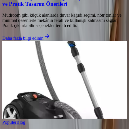
ve Pratik Tasarım Önerileri
Mudroom gibi küçük alanlarda duvar kağıdı seçimi, nötr tonlar ve
minimal desenlerle mekânın ferah ve kullanışlı kalmasını sağlar.
Pratik çıkarılabilir seçenekler tercih edilir.
Daha fazla bilgi edinin
Popüler
Blog