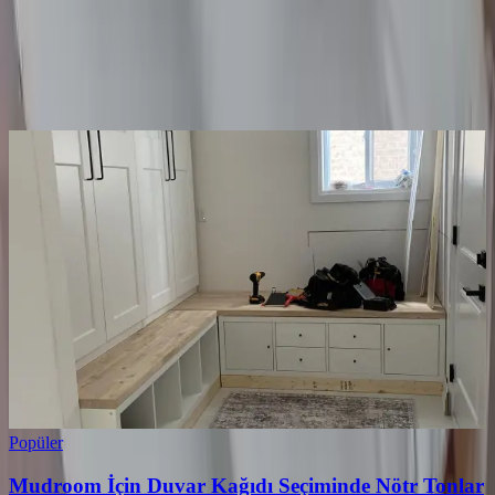
Yorum
0
Beğen
Ayın popüler yazıları
Popüler
Mudroom İçin Duvar Kağıdı Seçiminde Nötr Tonlar