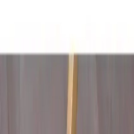
yüksek yoğunluklu süngeri ve estetik tasarımıyla uzun
süreli konfor sağlar, farklı renk seçenekleriyle
dekorasyonunuza uyum sağlar.
Trendler, ipuçları, rehberler ve yeni fikirlerle dolu
içerikler burada sizi bekliyor.
Lorien Özel Dikim Bağcıklı Pofuduk Sandalye Minderi: Konfor ve
Estetiğin Buluşması
## Ürün Tanıtımı ve Genel Özellikler
Lorien markasının sunduğu bu özel sandalye minder, hem estetik
görünümüyle hem de sunduğu yüksek konforla dikkat çeker. 40x40
cm ölçülerinde tasarlanan bu minder, çeşitli sandalye tipleriyle uyum
sağlar. Ev ve ofis ortamlarınızı güzelleştirmek için ideal bir seçimdir.
Dayanıklı yapısı ve şık dizaynıyla öne çıkan ürün, kullanıcılara uzun
süreli memnuniyet sağlar.
## Tasarım ve Malzeme Kalitesi
Minderin en önemli özelliklerinden biri, yüksek kaliteli
malzemelerin kullanılmasıdır. Yüksek yoğunluklu süngeri sayesinde,
oturma sırasında yüksek ve rahat bir deneyim sunar. Ayrıca,
ortasında dört adet dikkat çekici dikişi bulunur. Bu detaylar hem
ürünün estetiğine katkı sağlar hem de yapısal sağlamlığı artırır.