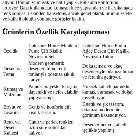
alıyor. Ürünün yumuşak ve hafif yapısı, kullanım konforunu
artırıyor. Bazı kullanıcılar, kumaşın ince yapısından ve ilk yıkamada
renk solması riskinden bahsetmiş, ancak genel olarak ürünün estetik
ve kaliteli olduğu yönünde görüşler hakim.
Ürünlerin Özellik Karşılaştırması
Lotusline Home Minikaro
Lotusline Home Pudra
Özellik
Füme Çift Kişilik
Ağaç Desen Çift Kişilik
Nevresim Seti
Nevresim Takımı
Modern geometrik
Doğa teması ve ağaç
Desen ve
desenler, füme renk
desenleriyle odanıza huzur
Tema
tonlarıyla odanıza şıklık
ve ferahlık getiriyor.
katıyor.
Pamuk-polyester karışımı,
Yüksek kaliteli pamuklu
Kumaş ve
dayanıklı ve nefes alabilir
kumaş, yumuşak ve doğal
Malzeme
yapıya sahip.
hissettiriyor.
Estetik ve şık tasarım,
Boyut ve
Geniş ve konforlu çift
odanıza modern bir
Tasarım
kişilik tasarım.
görünüm kazandırıyor.
Renk ve
Canlı ve parlak renkler,
Desenler net ve kaliteli
Desen
uzun süre solmadan
işçilikle yapılmış.
Kalitesi
kalıyor.