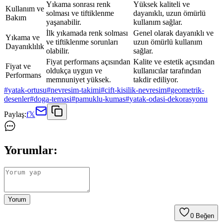
Yıkama sonrası renk
Yüksek kaliteli ve
Kullanım ve
solması ve tiftiklenme
dayanıklı, uzun ömürlü
Bakım
yaşanabilir.
kullanım sağlar.
İlk yıkamada renk solması
Genel olarak dayanıklı ve
Yıkama ve
ve tiftiklenme sorunları
uzun ömürlü kullanım
Dayanıklılık
olabilir.
sağlar.
Fiyat performans açısından
Kalite ve estetik açısından
Fiyat ve
oldukça uygun ve
kullanıcılar tarafından
Performans
memnuniyet yüksek.
takdir ediliyor.
#
yatak-ortusu
#
nevresim-takimi
#
cift-kisilik-nevresim
#
geometrik-
desenler
#
doga-temasi
#
pamuklu-kumas
#
yatak-odasi-dekorasyonu
Paylaş:
f
𝕏
Yorumlar:
Yorum
0
Beğen