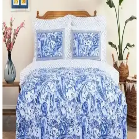
ihtiyacınıza en uygun seçimi yapın.
Merinos Comforter Seti Çift Kişilik Yatak Takımı
Yüksek Kalite ve Şıklık Sunar
Merinos Comforter Seti, doğal pamuk malzemesi ve şık tasarımıyla
çift kişilik yataklar için ideal, sıcak tutan ve konfor sağlayan yüksek
kaliteli yatak örtüsü setidir.
Karaca Home Scala Mürdüm ve Yataş Nova Çift
Kişilik Emboss Battaniye Karşılaştırması
Karaca Home Scala mürdüm ve Yataş Nova emboss battaniyelerin
malzeme, renk, kalınlık ve kullanıcı memnuniyeti açısından detaylı
karşılaştırması.
Ezgi Tek Kişilik ve Şanlı Battal Boy Penye Lastikli
Çarşaf Karşılaştırması
İki lastikli çarşafın kumaş türleri, ölçü uyumu ve kullanıcı
yorumlarıyla detaylı analizi, doğru seçim yapmanız için önemli
bilgiler sunar.