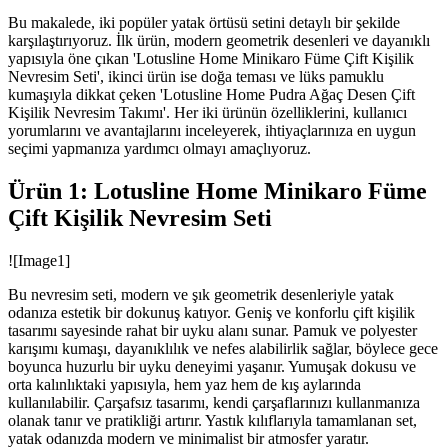
Bu makalede, iki popüler yatak örtüsü setini detaylı bir şekilde
karşılaştırıyoruz. İlk ürün, modern geometrik desenleri ve dayanıklı
yapısıyla öne çıkan 'Lotusline Home Minikaro Füme Çift Kişilik
Nevresim Seti', ikinci ürün ise doğa teması ve lüks pamuklu
kumaşıyla dikkat çeken 'Lotusline Home Pudra Ağaç Desen Çift
Kişilik Nevresim Takımı'. Her iki ürünün özelliklerini, kullanıcı
yorumlarını ve avantajlarını inceleyerek, ihtiyaçlarınıza en uygun
seçimi yapmanıza yardımcı olmayı amaçlıyoruz.
Ürün 1: Lotusline Home Minikaro Füme
Çift Kişilik Nevresim Seti
![Image1]
Bu nevresim seti, modern ve şık geometrik desenleriyle yatak
odanıza estetik bir dokunuş katıyor. Geniş ve konforlu çift kişilik
tasarımı sayesinde rahat bir uyku alanı sunar. Pamuk ve polyester
karışımı kumaşı, dayanıklılık ve nefes alabilirlik sağlar, böylece gece
boyunca huzurlu bir uyku deneyimi yaşanır. Yumuşak dokusu ve
orta kalınlıktaki yapısıyla, hem yaz hem de kış aylarında
kullanılabilir. Çarşafsız tasarımı, kendi çarşaflarınızı kullanmanıza
olanak tanır ve pratikliği artırır. Yastık kılıflarıyla tamamlanan set,
yatak odanızda modern ve minimalist bir atmosfer yaratır.