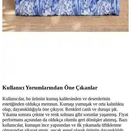
Özdilek Colormix ve Valoroso Çift Kişilik Nevresim
Takımları Karşılaştırması
Bu karşılaştırmada Özdilek Colormix ve Valoroso nevresim
takımlarının kumaş özellikleri, tasarım ve kullanıcı yorumları detaylı
inceleniyor.
Karaca Home Nevresim Takımları Karşılaştırması:
Malzeme, Tasarım ve Kullanıcı Yorumları
İki farklı Karaca Home nevresim takımı detaylı karşılaştırmasıyla
malzeme, tasarım ve kullanıcı yorumlarını keşfedin. Konfor ve
estetik açısından önemli bilgiler içerir.
Kullanıcı Yorumlarından Öne Çıkanlar
Kullanıcılar, bu ürünün kumaş kalitesinden ve desenlerinin
estetiğinden oldukça memnun. Kumaşı yumuşak ve orta kalınlıkta
olup, dayanıklılığıyla öne çıkıyor. Renkleri canlı ve duruşu şık.
Yıkama sonrası çekme ve renk solması gibi sorunlar yaşanmış. Fiyat
performans açısından da oldukça olumlu geri dönüşler alınmış. Bazı
kullanıcılar, kumaşın ince yapısından ve ilk yıkamada tiftiklenme
olmasından şikayet etmiş, ancak genel olarak ürünün dayanıklılığı