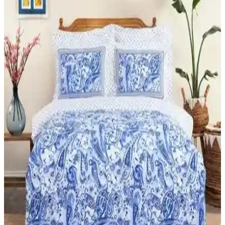
ihtiyacınıza en uygun seçimi yapın.
Merinos Comforter Seti Çift Kişilik Yatak Takımı
Yüksek Kalite ve Şıklık Sunar
Merinos Comforter Seti, doğal pamuk malzemesi ve şık tasarımıyla
çift kişilik yataklar için ideal, sıcak tutan ve konfor sağlayan yüksek
kaliteli yatak örtüsü setidir.
Karaca Home Scala Mürdüm ve Yataş Nova Çift
Kişilik Emboss Battaniye Karşılaştırması
Karaca Home Scala mürdüm ve Yataş Nova emboss battaniyelerin
malzeme, renk, kalınlık ve kullanıcı memnuniyeti açısından detaylı
karşılaştırması.
Ezgi Tek Kişilik ve Şanlı Battal Boy Penye Lastikli
Çarşaf Karşılaştırması
İki lastikli çarşafın kumaş türleri, ölçü uyumu ve kullanıcı
yorumlarıyla detaylı analizi, doğru seçim yapmanız için önemli
bilgiler sunar.