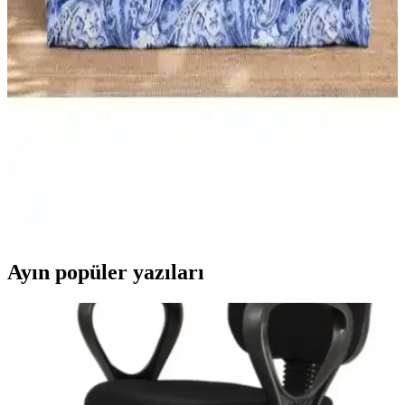
Özdilek Colormix ve Valoroso Çift Kişilik Nevresim
Takımları Karşılaştırması
Bu karşılaştırmada Özdilek Colormix ve Valoroso nevresim
takımlarının kumaş özellikleri, tasarım ve kullanıcı yorumları detaylı
inceleniyor.
Karaca Home Nevresim Takımları Karşılaştırması:
Malzeme, Tasarım ve Kullanıcı Yorumları
İki farklı Karaca Home nevresim takımı detaylı karşılaştırmasıyla
malzeme, tasarım ve kullanıcı yorumlarını keşfedin. Konfor ve
estetik açısından önemli bilgiler içerir.
Ayın popüler yazıları