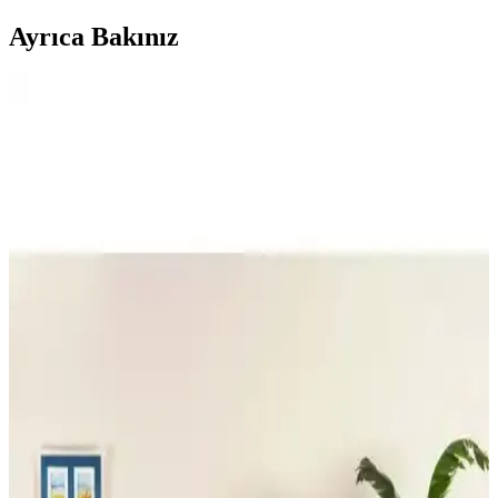
Ayrıca Bakınız
Madame Coco Maryon ve Sheryl Çift Kişilik Yatak
Örtüsü Karşılaştırması ve Özellikleri
İki farklı yatak örtüsü ürününün kumaş, tasarım ve kullanıcı
yorumlarıyla karşılaştırması, seçim yaparken dikkat edilmesi gereken
noktaları içeriyor.
Koltuk Örtüsü Karşılaştırması: Faiend Likrali ve
Tuchmall Modellerinin Özellikleri
Faiend ve Tuchmall koltuk örtülerinin tasarım, malzeme ve kullanıcı
deneyimleri karşılaştırmasıyla ihtiyaçlarınıza en uygun seçeneği
bulun.
Müslin Yatak Örtüsü Karşılaştırması: Dokubba ve
Natural Meet Maya Özellikleri
İki popüler müslin yatak örtüsü olan Dokubba ve Natural Meet
Maya'nın özellikleri, kullanıcı yorumları ve karşılaştırmasıyla