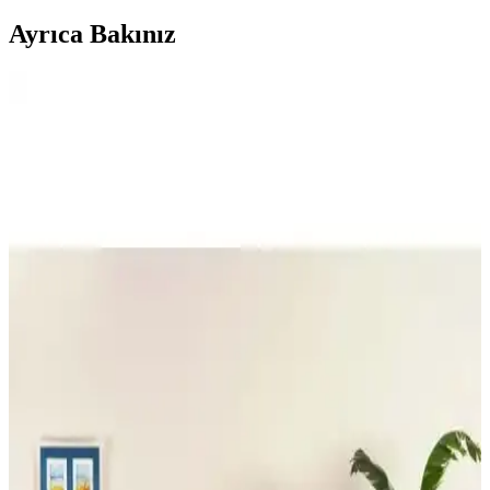
Ayrıca Bakınız
Madame Coco Maryon ve Sheryl Çift Kişilik Yatak
Örtüsü Karşılaştırması ve Özellikleri
İki farklı yatak örtüsü ürününün kumaş, tasarım ve kullanıcı
yorumlarıyla karşılaştırması, seçim yaparken dikkat edilmesi gereken
noktaları içeriyor.
Koltuk Örtüsü Karşılaştırması: Faiend Likrali ve
Tuchmall Modellerinin Özellikleri
Faiend ve Tuchmall koltuk örtülerinin tasarım, malzeme ve kullanıcı
deneyimleri karşılaştırmasıyla ihtiyaçlarınıza en uygun seçeneği
bulun.
Müslin Yatak Örtüsü Karşılaştırması: Dokubba ve
Natural Meet Maya Özellikleri
İki popüler müslin yatak örtüsü olan Dokubba ve Natural Meet
Maya'nın özellikleri, kullanıcı yorumları ve karşılaştırmasıyla