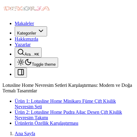
Makaleler
Kategoriler
Hakkımızda
Yazarlar
Ara...
⌘
K
Toggle theme
Lotusline Home Nevresim Setleri Karşılaştırması: Modern ve Doğa
Temalı Tasarımlar
Ürün 1: Lotusline Home Minikaro Füme Çift Kişilik
Nevresim Seti
Ürün 2: Lotusline Home Pudra Ağaç Desen Çift Kişilik
Nevresim Takımı
Ürünlerin Özellik Karşılaştırması
Ana Sayfa