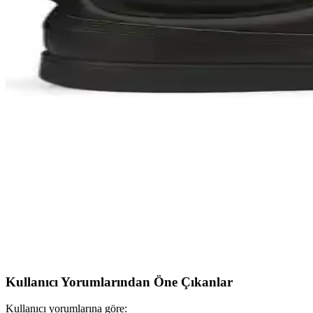
Slazenger Adelbert ve Adria modelleri hafif ve rahat tasarımlarıyla öne
Salomon Outrıse Erkek Outdoor Ayakkabı Doğa Yürüy
Salomon Outrıse erkek outdoor ayakkabısı, hafifliği, dayanıklılığı ve şı
Adidas Tensaur Sport ve Hummel Hml Acne Spor Ayak
İki popüler çocuk spor ayakkabısı Adidas Tensaur Sport ve Hummel Hml 
Vans Youth Ward Günlük Spor Ayakkabı: Şıklık v
Vans Youth Ward spor ayakkabısı dayanıklı malzemeleri ve modern tasarı
Puma Rickie Unisex Spor Ayakkabı İncelemesi ve Kul
Puma Rickie modeli, şık tasarımı, hafifliği ve dayanıklılığıyla öne çıka
Kullanıcı Yorumlarından Öne Çıkanlar
Kullanıcı yorumlarına göre: