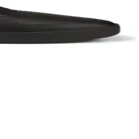
yaçlarınıza en uygun seçimi yapmanızı sağlar.
lık ve fonksiyonellik sunar.
 karşılaştırmasıyla en uygun seçimi yapın.
r ve spor tutkunları için uygun bir tercih.
eğeniyor, ancak kalıp ve iç konfor sorunlarına dikkat edilmelidir.