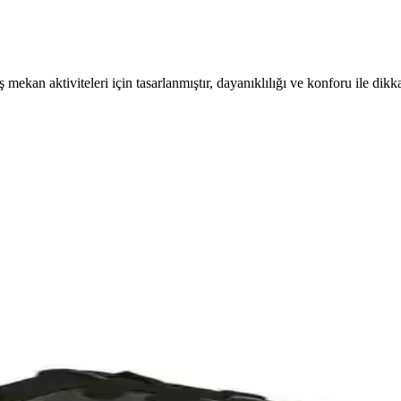
 mekan aktiviteleri için tasarlanmıştır, dayanıklılığı ve konforu ile dikk
ğı Bir Arada Sunan Modern Ayakkabı
ük ve spor aktivitelerinde yüksek konfor sağlar. Fiyat-performans den
or Sunan Dayanıklı Günlük Ayakkabı
la günlük kullanımda mükemmel performans sağlar, dayanıklı malzemele
 Ayakkabısı Güvenlik ve Konfor Bir Arada
afif ve rahat tasarımıyla iş güvenliği ve konforu sağlayan Mekap Polic
ırması Yüksek Konfor ve Tasarım Özellikleri