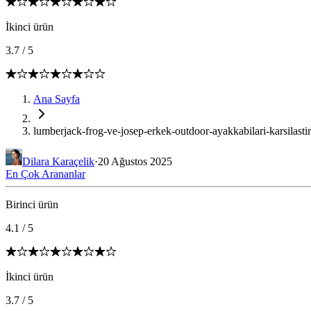
İkinci ürün
3.7
/
5
Ana Sayfa
lumberjack-frog-ve-josep-erkek-outdoor-ayakkabilari-karsilasti
Dilara Karaçelik
·
20 Ağustos 2025
En Çok Arananlar
Birinci ürün
4.1
/
5
İkinci ürün
3.7
/
5