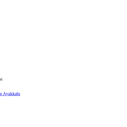
sı
or Ayakkabı