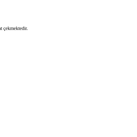
at çekmektedir.
gesiyle tercih edilen bu ayakkabı, her yaşa uygun ve çok yönlü
ri ve suya dayanıklılığıyla öne çıkar.
ap 157 01 S1P iş ayakkabısı.