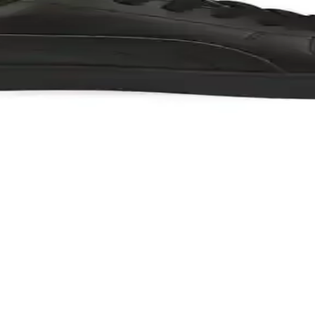
 çıkıyor. Her iki ayakkabının özellikleri ve kullanıcı yorumlarıyla ihti
üşleri İçin Hafif ve Şık Tasarım
k tasarımıyla doğa yürüyüşleri ve trekking aktiviteleri için ideal. Rahat
kabıları Karşılaştırması
Acne'nin özellikleri, kullanıcı yorumları ve kullanım alanları detaylı
e Konforun Mükemmel Uyumu
mıyla günlük kullanım için ideal, rahat ve şık seçenekler sunar, gençle
lanıcı Yorumları
n unisex spor ayakkabısıdır. Kullanıcılar rahatlık ve estetik açısından b