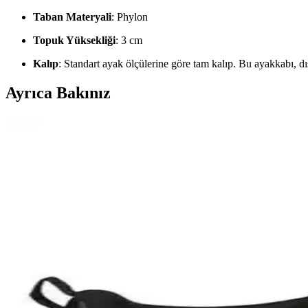
Taban Materyali
: Phylon
Topuk Yüksekliği
: 3 cm
Kalıp
: Standart ayak ölçülerine göre tam kalıp. Bu ayakkabı, dış
Ayrıca Bakınız
Slazenger ATOMIX Kadın Sneaker: Konfor ve Şıklı
Slazenger ATOMIX Kadın Sneaker, şık tasarımı ve hafif yapısıyla günl
kullanım sunar.
Hummel Oslo Unisex Spor Ayakkabı: Şıklık ve Konf
Hummel Oslo unisex spor ayakkabısı, şık tasarımı ve yüksek konforuy
Mekap Policap 157 01 S1P Gri Süet Çelik Burunlu İş
Gri süet malzemeden üretilmiş, çelik burun ve kaymaz tabana sahip, h
Slazenger Adelbert ve Adria Erkek Sneaker Karşılaşt