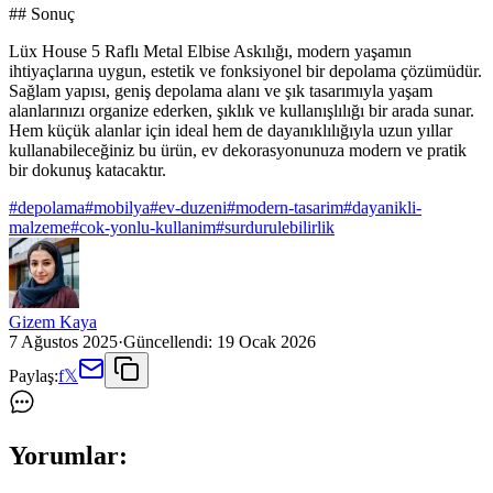
## Sonuç
Lüx House 5 Raflı Metal Elbise Askılığı, modern yaşamın
ihtiyaçlarına uygun, estetik ve fonksiyonel bir depolama çözümüdür.
Sağlam yapısı, geniş depolama alanı ve şık tasarımıyla yaşam
alanlarınızı organize ederken, şıklık ve kullanışlılığı bir arada sunar.
Hem küçük alanlar için ideal hem de dayanıklılığıyla uzun yıllar
kullanabileceğiniz bu ürün, ev dekorasyonunuza modern ve pratik
bir dokunuş katacaktır.
#
depolama
#
mobilya
#
ev-duzeni
#
modern-tasarim
#
dayanikli-
malzeme
#
cok-yonlu-kullanim
#
surdurulebilirlik
Gizem Kaya
7 Ağustos 2025
·
Güncellendi:
19 Ocak 2026
Paylaş:
f
𝕏
Yorumlar: