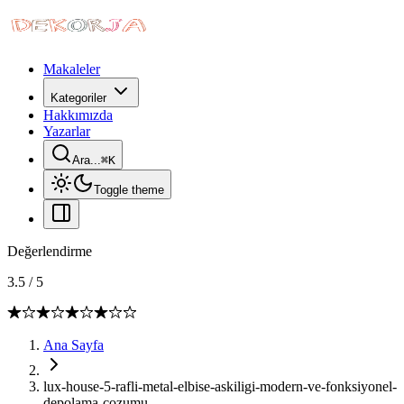
Makaleler
Kategoriler
Hakkımızda
Yazarlar
Ara...
⌘
K
Toggle theme
Değerlendirme
3.5
/
5
Ana Sayfa
lux-house-5-rafli-metal-elbise-askiligi-modern-ve-fonksiyonel-
depolama-cozumu