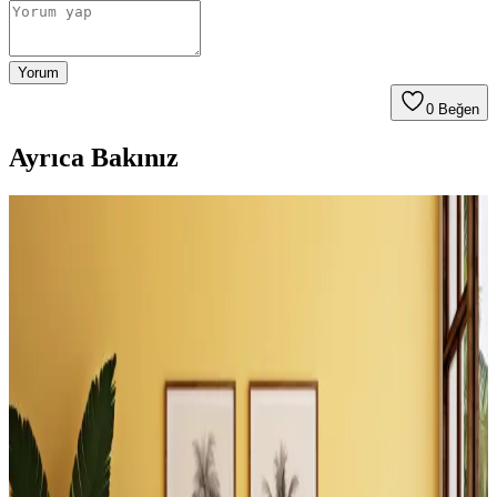
Yorum
0
Beğen
Ayrıca Bakınız
Küçük Yatak Odalarında Alcove Yatak Düzeni:
Fonksiyonel ve Estetik Çözümler
Küçük yatak odalarında alcove yatak düzeni, doğru planlama ve
yaratıcı çözümlerle işlevsel ve estetik hale getirilebilir. Depolama
entegrasyonu ve uygun dekorasyon önemli rol oynar.
Evde Şömine Yanı Boşluklarını Fonksiyonel ve
Estetik Şekilde Değerlendirme Yöntemleri
Şömine yanındaki boşluklar, raf sistemleri, dekoratif odun
düzenlemeleri ve özel mobilyalarla hem fonksiyonel hem estetik
hale getirilebilir. Alternatif kullanım önerileri ve dikkat edilmesi