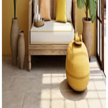
Merdiven Üstündeki Geniş Düz Yüzeyin
Fonksiyonel Kullanımı ve Tasarım Önerileri
Merdiven üstündeki geniş yüzeyler, güvenlik önlemleri ve doğru
tasarım ile bitkilerden depolamaya, sanat eserlerinden evcil hayvan
alanlarına kadar çeşitli şekillerde değerlendirilebilir.
Küçük Boşlukların Dekorasyonunda İşlevsel ve
Estetik Çözümler
Küçük boşlukların dekorasyonunda ışık durumu, depolama
çözümleri ve kişisel kullanım alanları ön planda. Bitkiler, çok amaçlı
mobilyalar ve özel tasarımlarla alanlar fonksiyonel ve estetik hale
getirilebilir.
Ahşap Kirişli Evlerde Sage Green ve Bronz
Kulplarla Modern Dekorasyon Seçenekleri
Ahşap kirişler ve beyaz tezgahların bulunduğu evlerde sage green
dolaplar ve bronz kulplar, estetik ve fonksiyonel bir dekorasyon
sunar. Aydınlatma, depolama ve aksesuar seçimleriyle mekanın
atmosferi tamamlanır.