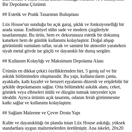
Bir Depolama Çözümü
## Estetik ve Pratik Tasarımın Buluşması
Lüx House'un sunduğu bu açık garaj, şıklık ve fonksiyonelliği bir
arada sunar. Endüstriyel stilin sade ve modern çizgileriyle
tasarlanmıştır. Bu ürün, hem ev dekorunuza estetik bir dokunuş
katarken hem de günlük kullanımı kolaylaştırır. Doğal ahşap
görünümlü suntalam raflar, sıcak ve samimi bir atmosfer yaratırken
siyah metal gövde ise güçlü ve dayanıklı bir duruş sergiler.
## Kullanım Kolaylığı ve Maksimum Depolama Alanı
Ürünün en dikkat çekici özelliklerinden biri, 5 geniş raf ve bir
askılık bölümünden oluşmasıdır. Bu yapı, kullanıcıların çanta,
ayakkabı, katlı kıyafet ve benzeri eşyalarını düzenli ve erişilebilir bir
şekilde depolamasını sağlar. Orta bölümdeki askılık alanı, ceket,
gömlek veya elbiseleri ütülü ve düzgün tutmak isteyenler için
idealdir. Ayrıca ürünün açık tasarımı, odanın ferah görünmesine
katkı sağlar ve kullanımı kolaylaştırır.
## Sağlam Malzeme ve Çevre Dostu Yapı
Kalite ve dayanıklılığı ön planda tutan Lüx House askılığı, yüksek
standartlara uygun malzemelerden üretilmiştir. Ana iskelet, 20x20