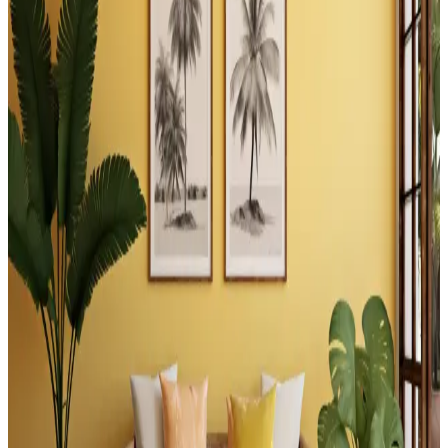
gerekenler ele alınmıştır.
Balkon ve Teras Alanlarında İşlevsel ve Yaratıcı
Kullanım Önerileri
Balkon ve teraslarda barbeküden bitkilendirmeye, depolamadan
eğlence alanlarına kadar işlevsel ve estetik düzenlemelerle alanınızı
çok yönlü kullanabilirsiniz.
Tuvaletin Üstü İçin Fonksiyonel ve Estetik
Dekorasyon ve Depolama Çözümleri
Tuvaletin üst kısmı, depolama dolapları, raflar, sanat eserleri ve
uygun aydınlatma ile hem fonksiyonel hem de estetik hale
getirilebilir. Doğru malzeme ve renk seçimi mekanın atmosferini
dengeler.
Yatak Başındaki Çatı Pencereleri İçin Fonksiyonel
ve Estetik Tasarım Çözümleri
Yatak başındaki çatı pencereleri için gömme oturma alanları, Roman
stor perdeler, duvara monte raflar ve bitkilerle estetik ve fonksiyonel
çözümler sunuluyor. Doğru yerleşimle oda dengeli hale geliyor.