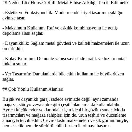
## Neden Lüx House 5 Raflı Metal Elbise Askılığı Tercih Edilmeli?
- Estetik ve Fonksiyonellik: Modern endüstriyel tasarımın şıklığını
evinize taşır.
- Maksimum Kullanım: Raf ve askılık kombinasyonu ile geniş
depolama alanı sağlar.
- Dayanıklılık: Sağlam metal gövdesi ve kaliteli malzemeleri ile uzun
ömürlüdür.
- Kolay Kurulum: Demonte yapısı sayesinde pratik ve hızlı montaj
imkanı sunar.
- Yer Tasarrufu: Dar alanlarda bile etkin kullanım ile büyük düzen
sağlar.
## Çok Yönlü Kullanım Alanları
Bu şık ve dayanıklı garaj, sadece evinizde değil, aynı zamanda
mağaza, stüdyo veya antre gibi çeşitli alanlarda da kullanılabilir.
Ayrıca küçük evler ve dar odalar için ideal bir çözüm sunar. Moda
tasarımcıları ve mağaza sahipleri için de, ürün teşhiri ve düzenleme
amacıyla tercih edilir. Çevre dostu malzemeleri ve şık görünümüyle,
hem estetik hem de sürdürülebilir bir tercih olmayı başarır.