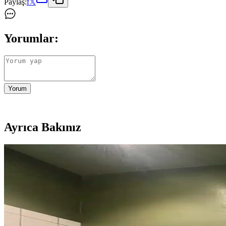
Paylaş:
f
𝕏
Yorumlar:
Yorum
Ayrıca Bakınız
1960'lar Banyosunu Modernize Etmek İçin Renk, Mal
1960'lar banyolarını modernleştirmek için renk dengesi, mikroçimento du
1970'ler Banyosunu 1000 Dolar Altında Yenilemek İçi
1970'lerden kalma banyoları 1000 dolar altı bütçeyle yenilemek için 