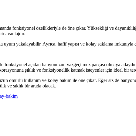
anda fonksiyonel özellikleriyle de öne çıkar. Yüksekliği ve dayanıklılığ
ir avantajdır.
a uyum yakalayabilir. Ayrıca, hafif yapısı ve kolay saklama imkanıyla d
fonksiyonel açıdan banyonuzun vazgeçilmez parçası olmaya adaydır. Yü
rasyonuna şıklık ve fonksiyonellik katmak isteyenler için ideal bir terc
 uzun ömürlü kullanım ve kolay bakım ile öne çıkar. Eğer siz de banyo
lık ve şıklık bir arada olacak.
lay-bakim