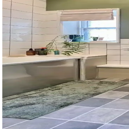
Tuvaletin Üstü İçin Fonksiyonel ve Estetik Dekoras
Tuvaletin üst kısmı, depolama dolapları, raflar, sanat eserleri ve uyg
Banyo Dekorasyonunda Havlu Renk Seçimi: Estetik v
Havlu renk seçimi, banyo dekorasyonunun uyumu ve pratikliği için önem
Banyo Dekorasyonunda Yeşil Tonları ve Güvenlik Önle
Banyo dekorasyonunda yeşil tonlar, altın detaylar ve çiçek desenleriyl
Banyo Duvar Boyası Seçiminde Renk ve Donanım Uy
Banyo duvar boyası seçimi, renk ve donanım uyumuyla mekanın atmosferi
Küçük Yarım Banyoda Ekonomik ve Estetik Yenileme:
30 yıl sonra küçük bir yarım banyoda yapılan yenileme, mantar desenli 
Kiralık Banyoda Dekorasyon ve Yenileme: Boya, Zem
Kiralık banyolarda boya, fayans ve zemin yenileme süreçlerinde dayanı