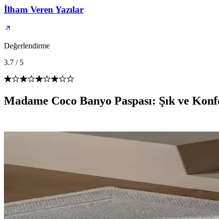
İlham Veren Yazılar
Değerlendirme
3.7
/
5
Madame Coco Banyo Paspası: Şık ve Konfo