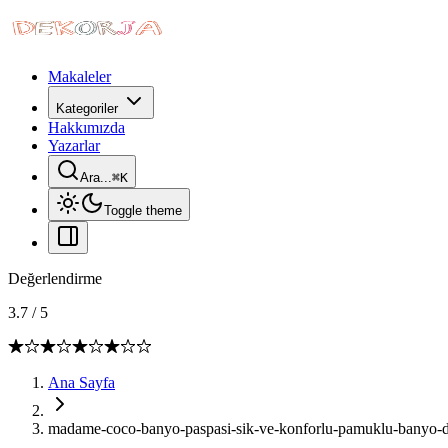
Makaleler
Kategoriler
Hakkımızda
Yazarlar
Ara...
⌘
K
Toggle theme
Değerlendirme
3.7
/
5
Ana Sayfa
madame-coco-banyo-paspasi-sik-ve-konforlu-pamuklu-banyo-de