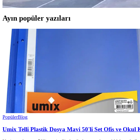
Ayın popüler yazıları
Popüler
Blog
Umix Telli Plastik Dosya Mavi 50'li Set Ofis ve Okul