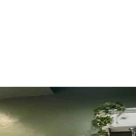
zeme ve Tasarım Önerileri
varlar, şeffaf duş perdeleri ve pirinç donanımlar kullanılarak ferah ve e
n Yüksek Getirili Güncellemeler
duvar boyası, aydınlatma, ayna ve fayans boyama gibi düşük maliyetli am