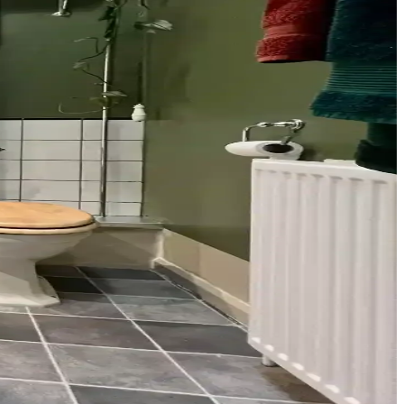
ğru malzeme ve renk seçimi mekanın atmosferini dengeler.
kım ve uyumla estetik ve fonksiyonel sonuçlar elde edilir.
riskini azaltmak için önemlidir.
rtam sağlar. Siyah donanımlar mekan bütünlüğünü güçlendirir.
 Maliyetler ve detaylar analiz edildi.
umlu dekorasyon önerileri sunar.