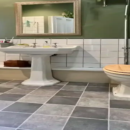
yon ve Depolama Çözümleri
un aydınlatma ile hem fonksiyonel hem de estetik hale getirilebilir. Do
e Pratik İpuçları
lidir. Beyaz, siyah ve toprak tonları farklı avantajlar sunar. Doğru ba
mleriyle Estetik ve Fonksiyonellik
e estetik bir atmosfer oluştururken, perde seçimi ve düzenlemesi yangın 
umu: Modern ve Doğal Yaklaşımlar
ni belirler. Mavi-gri, yeşil ve nötr tonlar rahatlatıcı ve doğal bir o
 Tasarım ve Maliyet Analizi
duvar kağıdı ve uygun malzeme seçimiyle estetik ve işlevselliği artırdı.
in ve Fayans Seçiminde Dikkat Edilmesi Gerekenler
klılık, estetik ve ev sahibi onayı ön plandadır. Bu rehber, pratik ve uy