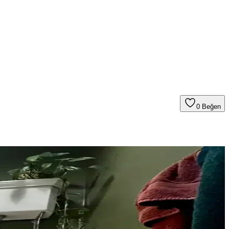
0
Beğen
stetik bir ortam yaratılabilir.
a etkili yöntemler sunuluyor. Retro estetik korunuyor.