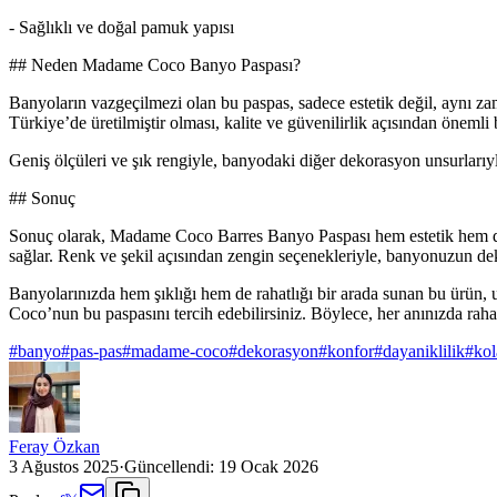
- Sağlıklı ve doğal pamuk yapısı
## Neden Madame Coco Banyo Paspası?
Banyoların vazgeçilmezi olan bu paspas, sadece estetik değil, aynı zam
Türkiye’de üretilmiştir olması, kalite ve güvenilirlik açısından önemli b
Geniş ölçüleri ve şık rengiyle, banyodaki diğer dekorasyon unsurlarıyl
## Sonuç
Sonuç olarak, Madame Coco Barres Banyo Paspası hem estetik hem de 
sağlar. Renk ve şekil açısından zengin seçenekleriyle, banyonuzun deko
Banyolarınızda hem şıklığı hem de rahatlığı bir arada sunan bu ürün,
Coco’nun bu paspasını tercih edebilirsiniz. Böylece, her anınızda rahat
#
banyo
#
pas-pas
#
madame-coco
#
dekorasyon
#
konfor
#
dayaniklilik
#
ko
Feray Özkan
3 Ağustos 2025
·
Güncellendi:
19 Ocak 2026