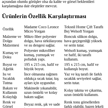
açısından olumlu görüşler olsa da kalite ve görsel beklentileri
karşılamağına dair eleştiriler mevcut.
Ürünlerin Özellik Karşılaştırması
Madame Coco Leonce
Teksnil Home Çift Taraflı
Özellik
Micro Yorgan
Bej Welsoft Yorgan
Malzeme ve
Mikro fiber polyester
Boncuk silikon dolgu,
Dolgu
dolgu, hava sirkülasyonu
hava geçirgenliği yüksek
Malzemesi
ve ısı dengesi sağlar.
ve serin tutar.
Polyester mikrofiber
Welsoft kumaş, yumuşak
Kumaş ve
kumaş, yumuşak ve
ve hafif, iki taraflı
Doku
pofuduk yapı.
kullanım.
Boyut ve
195 x 215 cm, hafif ve
195 x 215 cm, hafif ve
Ağırlık
büyük boyut.
kullanışlı boyut.
Isı ve
İnce olmasına rağmen
Yaz ve kış tarafı ile farklı
Sıcaklık
oldukça sıcak tutar, kış
sıcaklık seviyeleri sağlar,
Tutma
ayları için uygundur.
serin tutar.
Bakım ve
Makinede yıkanabilir,
Kolay takma ve çıkarma,
Kullanım
uzun ömürlü ve kolay
uzun ömürlü kullanım.
Kolaylığı
bakım sağlar.
Renk ve
Renk tonu görsellerden
Beyaz renk, şık ve sade
Görsel
farklı olabilir, bazen lekeli