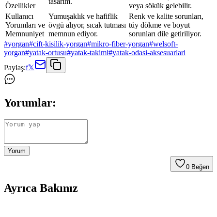
tasarım.
Özellikler
veya sökük gelebilir.
Kullanıcı
Yumuşaklık ve hafiflik
Renk ve kalite sorunları,
Yorumları ve
övgü alıyor, sıcak tutması
tüy dökme ve boyut
Memnuniyet
memnun ediyor.
sorunları dile getiriliyor.
#
yorgan
#
cift-kisilik-yorgan
#
mikro-fiber-yorgan
#
welsoft-
yorgan
#
yatak-ortusu
#
yatak-takimi
#
yatak-odasi-aksesuarlari
Paylaş:
f
𝕏
Yorumlar:
Yorum
0
Beğen
Ayrıca Bakınız