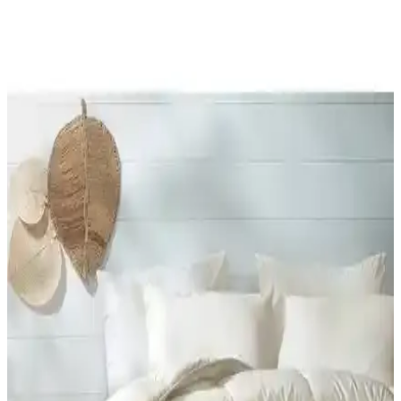
English Home'un geniş yorgan koleksiyonu, şıklık ve konforu bir
araya getirerek yatak odalarınıza ferah ve şık bir atmosfer katıyor.
Farklı modeller, renk seçenekleri ve uygun fiyatlar burada.
Merinos Comforter Seti Çift Kişilik Yatak Takımı
Yüksek Kalite ve Şıklık Sunar
Merinos Comforter Seti, doğal pamuk malzemesi ve şık tasarımıyla
çift kişilik yataklar için ideal, sıcak tutan ve konfor sağlayan yüksek
kaliteli yatak örtüsü setidir.
Yataş Dacron Quallofil Tek Kişilik XL Yorgan:
Yüksek Isı Yalıtımı ve Konfor Sağlar
Yataş Dacron® Quallofil Tek Kişilik XL Yorgan, üstün ısı yalıtımı,
hafif ve yumuşak yapısıyla soğuk mevsimlerde ideal, estetik ve
dayanıklı uyku ürünüdür.
Yataş Mix&match Thalia ile Macaron Wellsoft Tek
Kişilik Yorgan Dolgu ve Kumaş Özellikleri
Bu karşılaştırma, Yataş Mix&match Thalia Tek Kişilik Yorgan
(Mürdüm) ile Macaron Wellsoft Tek Kişilik Yorgan (Krem) için