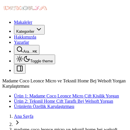
Makaleler
Kategoriler
Hakkımızda
Yazarlar
Ara...
⌘
K
Toggle theme
Madame Coco Leonce Micro ve Teksnil Home Bej Welsoft Yorgan
Karşılaştırması
Ürün 1: Madame Coco Leonce Micro Çift Kişilik Yorgan
Ürün 2: Teksnil Home Çift Taraflı Bej Welsoft Yorgan
Ürünlerin Özellik Karşılaştırması
Ana Sayfa
madame-coco-leonce-micro-ve-teksnil-home-bej-welsoft-