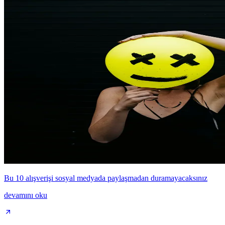
Bu 10 alışverişi sosyal medyada paylaşmadan duramayacaksınız
devamını oku