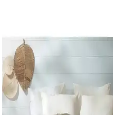
English Home Yorgan Koleksiyonu ile Yatak
Odalarınızda Şıklık ve Konforun Buluşması
English Home'un geniş yorgan koleksiyonu, şıklık ve konforu bir
araya getirerek yatak odalarınıza ferah ve şık bir atmosfer katıyor.
Farklı modeller, renk seçenekleri ve uygun fiyatlar burada.
Merinos Comforter Seti Çift Kişilik Yatak Takımı
Yüksek Kalite ve Şıklık Sunar
Merinos Comforter Seti, doğal pamuk malzemesi ve şık tasarımıyla
çift kişilik yataklar için ideal, sıcak tutan ve konfor sağlayan yüksek
kaliteli yatak örtüsü setidir.
Yataş Dacron Quallofil Tek Kişilik XL Yorgan:
Yüksek Isı Yalıtımı ve Konfor Sağlar
Yataş Dacron® Quallofil Tek Kişilik XL Yorgan, üstün ısı yalıtımı,
hafif ve yumuşak yapısıyla soğuk mevsimlerde ideal, estetik ve
dayanıklı uyku ürünüdür.
Yataş Mix&match Thalia ile Macaron Wellsoft Tek
Kişilik Yorgan Dolgu ve Kumaş Özellikleri