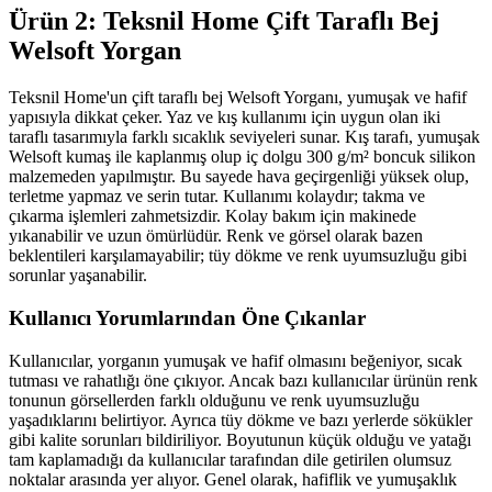
Ürün 2: Teksnil Home Çift Taraflı Bej
Welsoft Yorgan
Teksnil Home'un çift taraflı bej Welsoft Yorganı, yumuşak ve hafif
yapısıyla dikkat çeker. Yaz ve kış kullanımı için uygun olan iki
taraflı tasarımıyla farklı sıcaklık seviyeleri sunar. Kış tarafı, yumuşak
Welsoft kumaş ile kaplanmış olup iç dolgu 300 g/m² boncuk silikon
malzemeden yapılmıştır. Bu sayede hava geçirgenliği yüksek olup,
terletme yapmaz ve serin tutar. Kullanımı kolaydır; takma ve
çıkarma işlemleri zahmetsizdir. Kolay bakım için makinede
yıkanabilir ve uzun ömürlüdür. Renk ve görsel olarak bazen
beklentileri karşılamayabilir; tüy dökme ve renk uyumsuzluğu gibi
sorunlar yaşanabilir.
Kullanıcı Yorumlarından Öne Çıkanlar
Kullanıcılar, yorganın yumuşak ve hafif olmasını beğeniyor, sıcak
tutması ve rahatlığı öne çıkıyor. Ancak bazı kullanıcılar ürünün renk
tonunun görsellerden farklı olduğunu ve renk uyumsuzluğu
yaşadıklarını belirtiyor. Ayrıca tüy dökme ve bazı yerlerde sökükler
gibi kalite sorunları bildiriliyor. Boyutunun küçük olduğu ve yatağı
tam kaplamadığı da kullanıcılar tarafından dile getirilen olumsuz
noktalar arasında yer alıyor. Genel olarak, hafiflik ve yumuşaklık