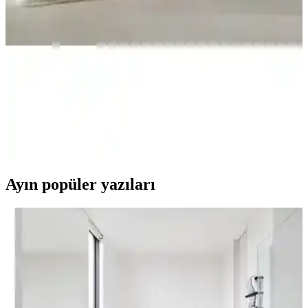
GOLDRİSE Melissa ve Teksnil Home çift kişilik welsoft
yorganlarının malzeme, kullanım ve dayanıklılık özellikleri
karşılaştırılıyor. Kullanıcı yorumları ve bakım önerileriyle en uygun
seçimi yapmanıza yardımcı oluyor.
Yataş Macaron Çift Kişilik Yorgan ve Yastık Setleri
Karşılaştırması ve Özellikleri
Yataş Macaron çift kişilik yorgan ve yastık setlerinin özellikleri,
kullanıcı yorumları ve karşılaştırmasıyla ilgili detaylı bilgi
sunuyoruz.
Ayın popüler yazıları