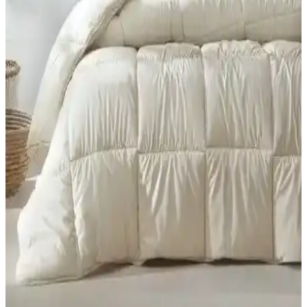
dolgu, gramaj, kumaş ve boyut gibi özellikleri karşılaştırır; kullanıcı
yorumları Konfor ve bakım deneyimlerini öne çıkarır.
Formeya Lüx Çocuk ve Tek Kişilik Yorganları
Karşılaştırması ve Kullanıcı Yorumları
İki farklı Formeya Lüx yorganını detaylı karşılaştırıyoruz. Ölçüler,
malzeme, kullanım özellikleri ve kullanıcı yorumlarıyla ürünlerin
performansını analiz ediyoruz.
Yataş Dacron Aerelle Blue ve Climarelle Yorgan
Karşılaştırması 4 Mevsim Kullanım ve Kalite
Özellikleri
İki farklı Yataş yorganını karşılaştırıyoruz. Malzeme, kullanım,
yıkama ve kullanıcı geri bildirimleri detaylı incelenerek, performans
ve dayanıklılık açısından değerlendirilmiştir.
GOLDRİSE Melissa ve Teksnil Home Çift Kişilik
Welsoft Yorgan Karşılaştırması
GOLDRİSE Melissa ve Teksnil Home çift kişilik welsoft
yorganlarının malzeme, kullanım ve dayanıklılık özellikleri