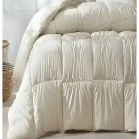
Bu karşılaştırma, Yataş Mix&match Thalia Tek Kişilik Yorgan
(Mürdüm) ile Macaron Wellsoft Tek Kişilik Yorgan (Krem) için
dolgu, gramaj, kumaş ve boyut gibi özellikleri karşılaştırır; kullanıcı
yorumları Konfor ve bakım deneyimlerini öne çıkarır.
Formeya Lüx Çocuk ve Tek Kişilik Yorganları
Karşılaştırması ve Kullanıcı Yorumları
İki farklı Formeya Lüx yorganını detaylı karşılaştırıyoruz. Ölçüler,
malzeme, kullanım özellikleri ve kullanıcı yorumlarıyla ürünlerin
performansını analiz ediyoruz.
Yataş Dacron Aerelle Blue ve Climarelle Yorgan
Karşılaştırması 4 Mevsim Kullanım ve Kalite
Özellikleri
İki farklı Yataş yorganını karşılaştırıyoruz. Malzeme, kullanım,
yıkama ve kullanıcı geri bildirimleri detaylı incelenerek, performans
ve dayanıklılık açısından değerlendirilmiştir.
GOLDRİSE Melissa ve Teksnil Home Çift Kişilik
Welsoft Yorgan Karşılaştırması