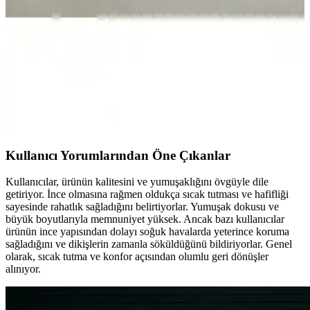
karşılaştırılıyor. Kullanıcı yorumları ve bakım önerileriyle en uygun
seçimi yapmanıza yardımcı oluyor.
Yataş Macaron Çift Kişilik Yorgan ve Yastık Setleri
Karşılaştırması ve Özellikleri
Yataş Macaron çift kişilik yorgan ve yastık setlerinin özellikleri,
kullanıcı yorumları ve karşılaştırmasıyla ilgili detaylı bilgi
sunuyoruz.
Kullanıcı Yorumlarından Öne Çıkanlar
Kullanıcılar, ürünün kalitesini ve yumuşaklığını övgüyle dile
getiriyor. İnce olmasına rağmen oldukça sıcak tutması ve hafifliği
sayesinde rahatlık sağladığını belirtiyorlar. Yumuşak dokusu ve
büyük boyutlarıyla memnuniyet yüksek. Ancak bazı kullanıcılar
ürünün ince yapısından dolayı soğuk havalarda yeterince koruma
sağladığını ve dikişlerin zamanla söküldüğünü bildiriyorlar. Genel
olarak, sıcak tutma ve konfor açısından olumlu geri dönüşler
alınıyor.