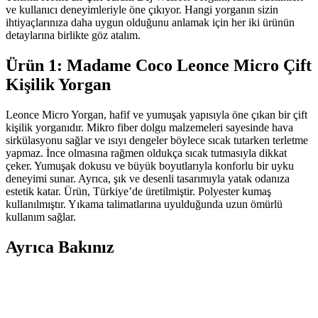
ve kullanıcı deneyimleriyle öne çıkıyor. Hangi yorganın sizin
ihtiyaçlarınıza daha uygun olduğunu anlamak için her iki ürünün
detaylarına birlikte göz atalım.
Ürün 1: Madame Coco Leonce Micro Çift
Kişilik Yorgan
Leonce Micro Yorgan, hafif ve yumuşak yapısıyla öne çıkan bir çift
kişilik yorganıdır. Mikro fiber dolgu malzemeleri sayesinde hava
sirkülasyonu sağlar ve ısıyı dengeler böylece sıcak tutarken terletme
yapmaz. İnce olmasına rağmen oldukça sıcak tutmasıyla dikkat
çeker. Yumuşak dokusu ve büyük boyutlarıyla konforlu bir uyku
deneyimi sunar. Ayrıca, şık ve desenli tasarımıyla yatak odanıza
estetik katar. Ürün, Türkiye’de üretilmiştir. Polyester kumaş
kullanılmıştır. Yıkama talimatlarına uyulduğunda uzun ömürlü
kullanım sağlar.
Ayrıca Bakınız
English Home Yorgan Koleksiyonu ile Yatak
Odalarınızda Şıklık ve Konforun Buluşması