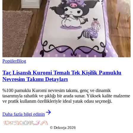
Popüler
Blog
Taç Lisanslı Kuromi Temalı Tek Kişilik Pamuklu
Nevresim Takımı Detayları
%100 pamuklu Kuromi nevresim takımı, genç ve dinamik
tasarımıyla rahatlık ve şıklığı bir arada sunar. Yüksek kalite malzeme
ve pratik kullanım özellikleriyle ideal yatak odası seçeneği.
Daha fazla bilgi edinin
©
Dekorja
2026