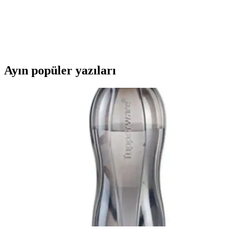
Salıncak ve Hamak Asma Çözümü
Güçlü, paslanmaz ve uzun ömürlü galvanizli kanca seti ile salıncak
ve hamaklar güvenle asılır, dayanıklılığıyla öne çıkar.
Ayın popüler yazıları