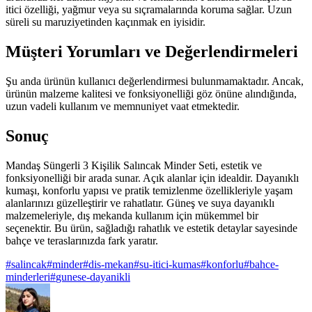
itici özelliği, yağmur veya su sıçramalarında koruma sağlar. Uzun
süreli su maruziyetinden kaçınmak en iyisidir.
Müşteri Yorumları ve Değerlendirmeleri
Şu anda ürünün kullanıcı değerlendirmesi bulunmamaktadır. Ancak,
ürünün malzeme kalitesi ve fonksiyonelliği göz önüne alındığında,
uzun vadeli kullanım ve memnuniyet vaat etmektedir.
Sonuç
Mandaş Süngerli 3 Kişilik Salıncak Minder Seti, estetik ve
fonksiyonelliği bir arada sunar. Açık alanlar için idealdir. Dayanıklı
kumaşı, konforlu yapısı ve pratik temizlenme özellikleriyle yaşam
alanlarınızı güzelleştirir ve rahatlatır. Güneş ve suya dayanıklı
malzemeleriyle, dış mekanda kullanım için mükemmel bir
seçenektir. Bu ürün, sağladığı rahatlık ve estetik detaylar sayesinde
bahçe ve teraslarınızda fark yaratır.
#
salincak
#
minder
#
dis-mekan
#
su-itici-kumas
#
konforlu
#
bahce-
minderleri
#
gunese-dayanikli