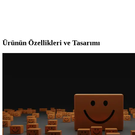
Svava Galvanizli Karabina Kanca Çift Seti Güvenli
Salıncak ve Hamak Asma Çözümü
Güçlü, paslanmaz ve uzun ömürlü galvanizli kanca seti ile salıncak
ve hamaklar güvenle asılır, dayanıklılığıyla öne çıkar.
Ürünün Özellikleri ve Tasarımı