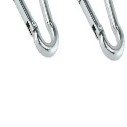
kapasitesiyle güvenle kullanılır.
Çocuklar İçin Güvenli ve Estetik Salıncak Seçimi ve
Dekorasyonda Kullanımı
Çocuklar için tasarlanan salıncaqlar, gelişim, güvenlik ve estetiği bir
arada sunar. Doğru seçim ve yerleştirme ile hem eğlence hem de
güvenli bir ortam sağlar.
Beyaz Salıncaklar ile Dekorasyonunuza Şıklık ve
Fonksiyonellik Katın
Beyaz salıncaklar, iç ve dış mekanlarda şıklık ve konfor sağlar, farklı
tarzlara uyum gösterir, güvenli ve dayanıklı seçenekleriyle
dekorasyonun vazgeçilmez detaylarıdır.
Rual Makrome Salıncak Minderi: Şık ve Konforlu
Dekoratif Oturma Çözümü
Rual Makrome Salıncak Minderi, şık tasarımı ve dayanıklı
malzemeleriyle oturma alanlarınızı güzelleştirir, konfor sağlar, bakım
kolaylığı sunar.
Svava Galvanizli Karabina Kanca Çift Seti Güvenli