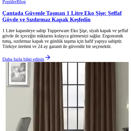
Popüler
Blog
Çantada Güvenle Taşınan 1 Litre Eko Şişe: Şeffaf
Gövde ve Sızdırmaz Kapak Keşfedin
1 Litre kapasiteye sahip Tupperware Eko Şişe, siyah kapak ve şeffaf
gövde ile içeceğin miktarını kolayca görmenizi sağlar. Ergonomik
tutuş, sızdırmaz kapak ve günlük taşıma için hafif yapıya sahiptir.
Türkiye üretimi ve 24 ay garanti ile güvenilir bir seçenektir.
Daha fazla bilgi edinin