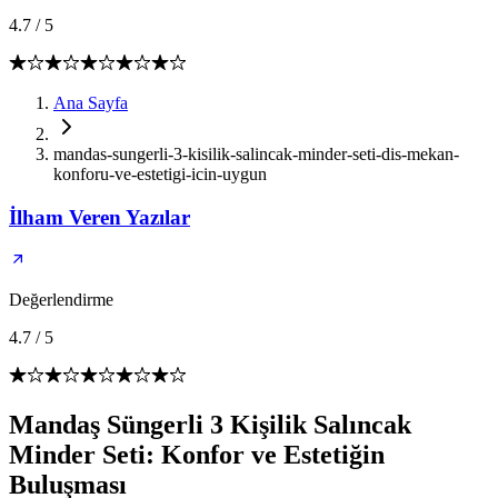
4.7
/
5
Ana Sayfa
mandas-sungerli-3-kisilik-salincak-minder-seti-dis-mekan-
konforu-ve-estetigi-icin-uygun
İlham Veren Yazılar
Değerlendirme
4.7
/
5
Mandaş Süngerli 3 Kişilik Salıncak
Minder Seti: Konfor ve Estetiğin
Buluşması