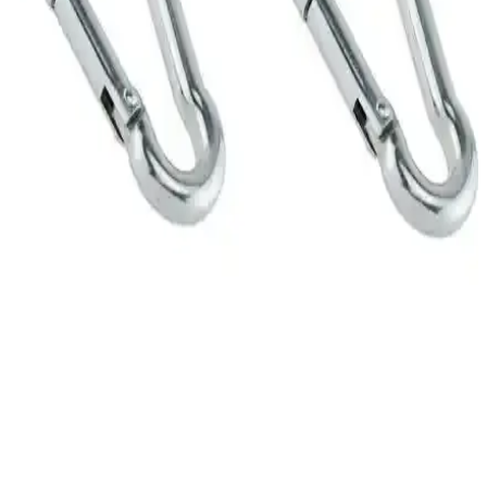
kapasitesiyle güvenle kullanılır.
Çocuklar İçin Güvenli ve Estetik Salıncak Seçimi ve
Dekorasyonda Kullanımı
Çocuklar için tasarlanan salıncaqlar, gelişim, güvenlik ve estetiği bir
arada sunar. Doğru seçim ve yerleştirme ile hem eğlence hem de
güvenli bir ortam sağlar.
Beyaz Salıncaklar ile Dekorasyonunuza Şıklık ve
Fonksiyonellik Katın
Beyaz salıncaklar, iç ve dış mekanlarda şıklık ve konfor sağlar, farklı
tarzlara uyum gösterir, güvenli ve dayanıklı seçenekleriyle
dekorasyonun vazgeçilmez detaylarıdır.
Rual Makrome Salıncak Minderi: Şık ve Konforlu
Dekoratif Oturma Çözümü
Rual Makrome Salıncak Minderi, şık tasarımı ve dayanıklı
malzemeleriyle oturma alanlarınızı güzelleştirir, konfor sağlar, bakım
kolaylığı sunar.