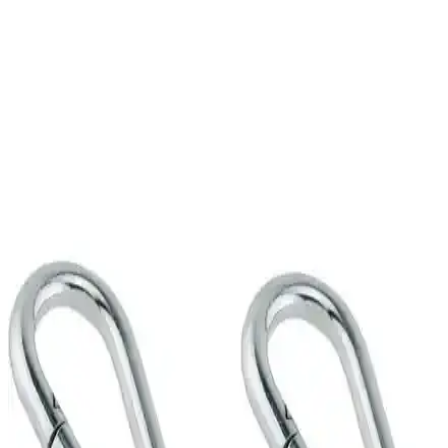
Armut Salıncak, şık tasarımı, sağlam malzemeleri ve kolay
kurulumu ile hem iç hem de dış mekanlarda rahatlık sunar, yüksek
taşıma kapasitesiyle güvenle kullanılabilir.
Genel Markalar Klasik Tarz Makrome Salıncak
Minderi 60x80 cm Bej Renkli
Klasik tarzıyla evinizde şıklık ve konfor sağlayan, dayanıklı kumaş
ve pratik temizliğiyle öne çıkan 60x80 cm bej makrome salıncak
minderini inceleyin.
Dolu Emniyet Kemerli Büyük Salıncak 7056
Güvenli ve Renkli Çocuk Salıncağı Ürünü
Dolu Emniyet Kemerli Büyük Salıncak 7056, güvenlik ve konforu
ön planda tutan, çok renkli tasarımıyla çocuklar için ideal, dayanıklı
ve çok yönlü kullanımlı bir salıncağıdır.
AslanButik El Yapımı Makrome Salıncak İç Mekan
Dekorasyonu İçin Uygun Tasarım
El emeği, doğal malzeme ve şık tasarımıyla dikkat çeken makrome
salıncağımız, iç mekanlarda rahatlık ve estetik sağlar, yüksek taşıma