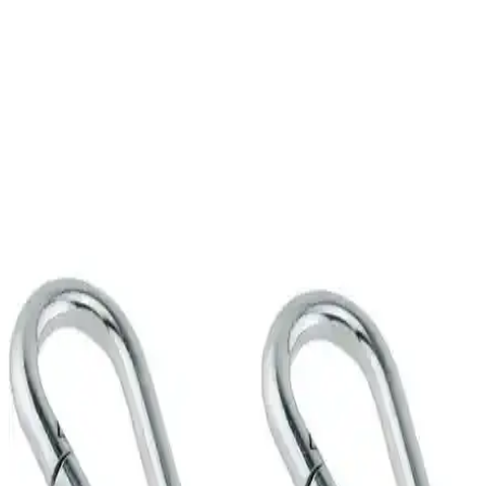
Armut Salıncak, şık tasarımı, sağlam malzemeleri ve kolay
kurulumu ile hem iç hem de dış mekanlarda rahatlık sunar, yüksek
taşıma kapasitesiyle güvenle kullanılabilir.
Genel Markalar Klasik Tarz Makrome Salıncak
Minderi 60x80 cm Bej Renkli
Klasik tarzıyla evinizde şıklık ve konfor sağlayan, dayanıklı kumaş
ve pratik temizliğiyle öne çıkan 60x80 cm bej makrome salıncak
minderini inceleyin.
Dolu Emniyet Kemerli Büyük Salıncak 7056
Güvenli ve Renkli Çocuk Salıncağı Ürünü
Dolu Emniyet Kemerli Büyük Salıncak 7056, güvenlik ve konforu
ön planda tutan, çok renkli tasarımıyla çocuklar için ideal, dayanıklı
ve çok yönlü kullanımlı bir salıncağıdır.
AslanButik El Yapımı Makrome Salıncak İç Mekan
Dekorasyonu İçin Uygun Tasarım
El emeği, doğal malzeme ve şık tasarımıyla dikkat çeken makrome
salıncağımız, iç mekanlarda rahatlık ve estetik sağlar, yüksek taşıma