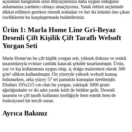
açısından hangisinin sizin ihtiyaçlarınıza daha uygun olduğunu
anlamanıza yardımcı olmayı amaçlıyoruz. Yatak örtüsü seçiminde
dikkat edilmesi gereken önemli noktaları ve her iki ürünün öne çıkan
özelliklerini bu karşılaştırmada bulabilirsiniz.
Ürün 1: Marla Home Line Gri-Beyaz
Desenli Çift Kişilik Çift Taraflı Welsoft
Yorgan Seti
Marla Home'un bu çift kişilik yorgan seti, yüksek dokusu ve renkli
tasarımlarıyla evinize canlılık katacak şekilde tasarlanmıştır. Ürün,
yaz ve kış kullanımına uygun olup, iç dolgu malzemesi olarak 300
g/m² silikon kullanılmıştır. Ön yüzeyde yüksek welsoft kumaş
bulunurken, arka yüzey 57 tel pamuklu kumaştan üretilmiştir.
Ebatları 195x215 cm olan bu yorgan, yaklaşık 3000 gram
ağırlığındadır ve iki adet yastık kılıfı ile birlikte gelir. Desenli
tasarımı ve çift taraflı kullanım özelliğiyle hem estetik hem de
fonksiyonel bir tercih sunar.
Ayrıca Bakınız
English Home Yorgan Koleksiyonu ile Yatak