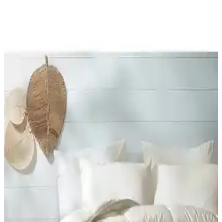
English Home'un geniş yorgan koleksiyonu, şıklık ve konforu bir
araya getirerek yatak odalarınıza ferah ve şık bir atmosfer katıyor.
Farklı modeller, renk seçenekleri ve uygun fiyatlar burada.
Merinos Comforter Seti Çift Kişilik Yatak Takımı
Yüksek Kalite ve Şıklık Sunar
Merinos Comforter Seti, doğal pamuk malzemesi ve şık tasarımıyla
çift kişilik yataklar için ideal, sıcak tutan ve konfor sağlayan yüksek
kaliteli yatak örtüsü setidir.
Yataş Dacron Quallofil Tek Kişilik XL Yorgan:
Yüksek Isı Yalıtımı ve Konfor Sağlar
Yataş Dacron® Quallofil Tek Kişilik XL Yorgan, üstün ısı yalıtımı,
hafif ve yumuşak yapısıyla soğuk mevsimlerde ideal, estetik ve
dayanıklı uyku ürünüdür.
Yataş Mix&match Thalia ile Macaron Wellsoft Tek
Kişilik Yorgan Dolgu ve Kumaş Özellikleri
Bu karşılaştırma, Yataş Mix&match Thalia Tek Kişilik Yorgan