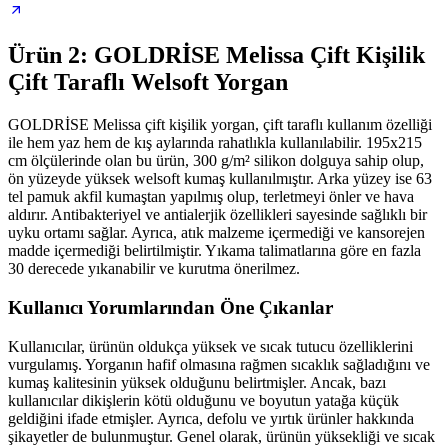
Ürün 2: GOLDRİSE Melissa Çift Kişilik
Çift Taraflı Welsoft Yorgan
GOLDRİSE Melissa çift kişilik yorgan, çift taraflı kullanım özelliği
ile hem yaz hem de kış aylarında rahatlıkla kullanılabilir. 195x215
cm ölçülerinde olan bu ürün, 300 g/m² silikon dolguya sahip olup,
ön yüzeyde yüksek welsoft kumaş kullanılmıştır. Arka yüzey ise 63
tel pamuk akfil kumaştan yapılmış olup, terletmeyi önler ve hava
aldırır. Antibakteriyel ve antialerjik özellikleri sayesinde sağlıklı bir
uyku ortamı sağlar. Ayrıca, atık malzeme içermediği ve kansorejen
madde içermediği belirtilmiştir. Yıkama talimatlarına göre en fazla
30 derecede yıkanabilir ve kurutma önerilmez.
Kullanıcı Yorumlarından Öne Çıkanlar
Kullanıcılar, ürünün oldukça yüksek ve sıcak tutucu özelliklerini
vurgulamış. Yorganın hafif olmasına rağmen sıcaklık sağladığını ve
kumaş kalitesinin yüksek olduğunu belirtmişler. Ancak, bazı
kullanıcılar dikişlerin kötü olduğunu ve boyutun yatağa küçük
geldiğini ifade etmişler. Ayrıca, defolu ve yırtık ürünler hakkında
şikayetler de bulunmuştur. Genel olarak, ürünün yüksekliği ve sıcak