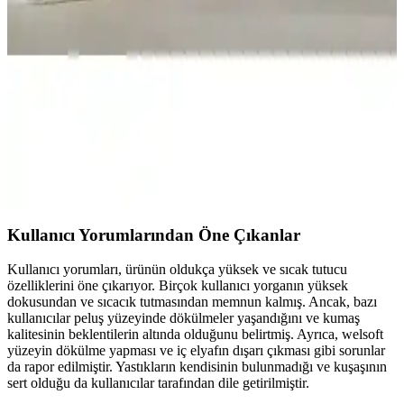
GOLDRİSE Melissa ve Teksnil Home çift kişilik welsoft
yorganlarının malzeme, kullanım ve dayanıklılık özellikleri
karşılaştırılıyor. Kullanıcı yorumları ve bakım önerileriyle en uygun
seçimi yapmanıza yardımcı oluyor.
Yataş Macaron Çift Kişilik Yorgan ve Yastık Setleri
Karşılaştırması ve Özellikleri
Yataş Macaron çift kişilik yorgan ve yastık setlerinin özellikleri,
kullanıcı yorumları ve karşılaştırmasıyla ilgili detaylı bilgi
sunuyoruz.
Kullanıcı Yorumlarından Öne Çıkanlar
Kullanıcı yorumları, ürünün oldukça yüksek ve sıcak tutucu
özelliklerini öne çıkarıyor. Birçok kullanıcı yorganın yüksek
dokusundan ve sıcacık tutmasından memnun kalmış. Ancak, bazı
kullanıcılar peluş yüzeyinde dökülmeler yaşandığını ve kumaş
kalitesinin beklentilerin altında olduğunu belirtmiş. Ayrıca, welsoft
yüzeyin dökülme yapması ve iç elyafın dışarı çıkması gibi sorunlar
da rapor edilmiştir. Yastıkların kendisinin bulunmadığı ve kuşaşının
sert olduğu da kullanıcılar tarafından dile getirilmiştir.