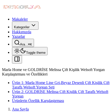
Makaleler
Kategoriler
Hakkımızda
Yazarlar
Ara...
⌘
K
Toggle theme
Marla Home ve GOLDRİSE Melissa Çift Kişilik Welsoft Yorgan
Karşılaştırması ve Özellikleri
Ürün 1: Marla Home Line Gri-Beyaz Desenli Çift Kişilik Çift
Taraflı Welsoft Yorgan Seti
Ürün 2: GOLDRİSE Melissa Çift Kişilik Çift Taraflı Welsoft
Yorgan
Ürünlerin Özellik Karşılaştırması
Ana Sayfa