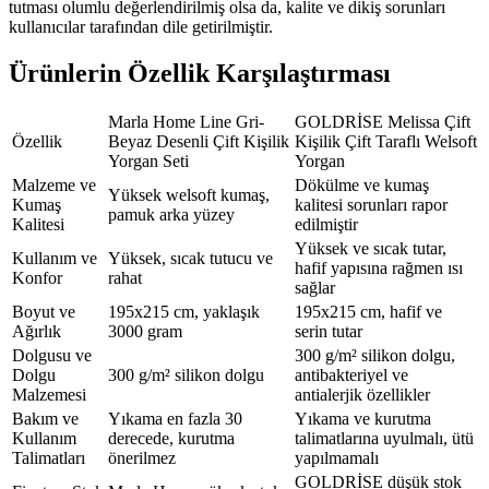
tutması olumlu değerlendirilmiş olsa da, kalite ve dikiş sorunları
kullanıcılar tarafından dile getirilmiştir.
Ürünlerin Özellik Karşılaştırması
Marla Home Line Gri-
GOLDRİSE Melissa Çift
Özellik
Beyaz Desenli Çift Kişilik
Kişilik Çift Taraflı Welsoft
Yorgan Seti
Yorgan
Malzeme ve
Dökülme ve kumaş
Yüksek welsoft kumaş,
Kumaş
kalitesi sorunları rapor
pamuk arka yüzey
Kalitesi
edilmiştir
Yüksek ve sıcak tutar,
Kullanım ve
Yüksek, sıcak tutucu ve
hafif yapısına rağmen ısı
Konfor
rahat
sağlar
Boyut ve
195x215 cm, yaklaşık
195x215 cm, hafif ve
Ağırlık
3000 gram
serin tutar
Dolgusu ve
300 g/m² silikon dolgu,
Dolgu
300 g/m² silikon dolgu
antibakteriyel ve
Malzemesi
antialerjik özellikler
Bakım ve
Yıkama en fazla 30
Yıkama ve kurutma
Kullanım
derecede, kurutma
talimatlarına uyulmalı, ütü
Talimatları
önerilmez
yapılmamalı
GOLDRİSE düşük stok