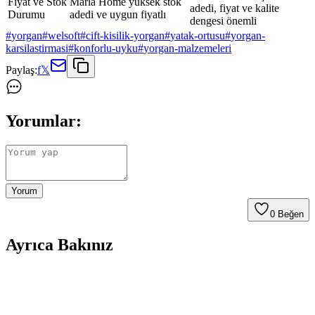
Fiyat ve Stok
Marla Home yüksek stok
adedi, fiyat ve kalite
Durumu
adedi ve uygun fiyatlı
dengesi önemli
#
yorgan
#
welsoft
#
cift-kisilik-yorgan
#
yatak-ortusu
#
yorgan-
karsilastirmasi
#
konforlu-uyku
#
yorgan-malzemeleri
Paylaş:
f
𝕏
Yorumlar:
Yorum
0
Beğen
Ayrıca Bakınız
English Home Yorgan Koleksiyonu ile Yatak
Odalarınızda Şıklık ve Konforun Buluşması