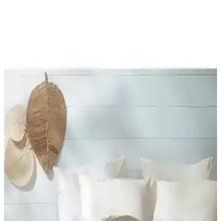
Odalarınızda Şıklık ve Konforun Buluşması
English Home'un geniş yorgan koleksiyonu, şıklık ve konforu bir
araya getirerek yatak odalarınıza ferah ve şık bir atmosfer katıyor.
Farklı modeller, renk seçenekleri ve uygun fiyatlar burada.
Merinos Comforter Seti Çift Kişilik Yatak Takımı
Yüksek Kalite ve Şıklık Sunar
Merinos Comforter Seti, doğal pamuk malzemesi ve şık tasarımıyla
çift kişilik yataklar için ideal, sıcak tutan ve konfor sağlayan yüksek
kaliteli yatak örtüsü setidir.
Yataş Dacron Quallofil Tek Kişilik XL Yorgan:
Yüksek Isı Yalıtımı ve Konfor Sağlar
Yataş Dacron® Quallofil Tek Kişilik XL Yorgan, üstün ısı yalıtımı,
hafif ve yumuşak yapısıyla soğuk mevsimlerde ideal, estetik ve
dayanıklı uyku ürünüdür.
Yataş Mix&match Thalia ile Macaron Wellsoft Tek
Kişilik Yorgan Dolgu ve Kumaş Özellikleri