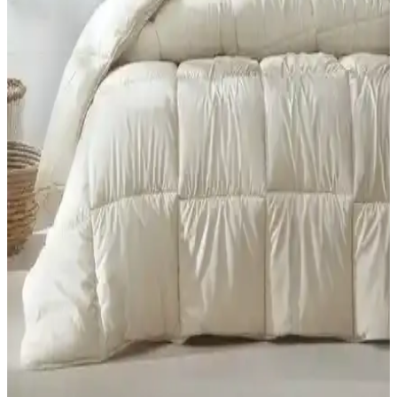
(Mürdüm) ile Macaron Wellsoft Tek Kişilik Yorgan (Krem) için
dolgu, gramaj, kumaş ve boyut gibi özellikleri karşılaştırır; kullanıcı
yorumları Konfor ve bakım deneyimlerini öne çıkarır.
Formeya Lüx Çocuk ve Tek Kişilik Yorganları
Karşılaştırması ve Kullanıcı Yorumları
İki farklı Formeya Lüx yorganını detaylı karşılaştırıyoruz. Ölçüler,
malzeme, kullanım özellikleri ve kullanıcı yorumlarıyla ürünlerin
performansını analiz ediyoruz.
Yataş Dacron Aerelle Blue ve Climarelle Yorgan
Karşılaştırması 4 Mevsim Kullanım ve Kalite
Özellikleri
İki farklı Yataş yorganını karşılaştırıyoruz. Malzeme, kullanım,
yıkama ve kullanıcı geri bildirimleri detaylı incelenerek, performans
ve dayanıklılık açısından değerlendirilmiştir.
GOLDRİSE Melissa ve Teksnil Home Çift Kişilik
Welsoft Yorgan Karşılaştırması
GOLDRİSE Melissa ve Teksnil Home çift kişilik welsoft
yorganlarının malzeme, kullanım ve dayanıklılık özellikleri