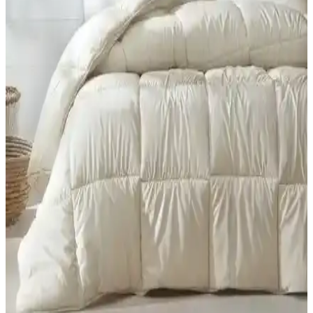
Bu karşılaştırma, Yataş Mix&match Thalia Tek Kişilik Yorgan
(Mürdüm) ile Macaron Wellsoft Tek Kişilik Yorgan (Krem) için
dolgu, gramaj, kumaş ve boyut gibi özellikleri karşılaştırır; kullanıcı
yorumları Konfor ve bakım deneyimlerini öne çıkarır.
Formeya Lüx Çocuk ve Tek Kişilik Yorganları
Karşılaştırması ve Kullanıcı Yorumları
İki farklı Formeya Lüx yorganını detaylı karşılaştırıyoruz. Ölçüler,
malzeme, kullanım özellikleri ve kullanıcı yorumlarıyla ürünlerin
performansını analiz ediyoruz.
Yataş Dacron Aerelle Blue ve Climarelle Yorgan
Karşılaştırması 4 Mevsim Kullanım ve Kalite
Özellikleri
İki farklı Yataş yorganını karşılaştırıyoruz. Malzeme, kullanım,
yıkama ve kullanıcı geri bildirimleri detaylı incelenerek, performans
ve dayanıklılık açısından değerlendirilmiştir.
GOLDRİSE Melissa ve Teksnil Home Çift Kişilik
Welsoft Yorgan Karşılaştırması