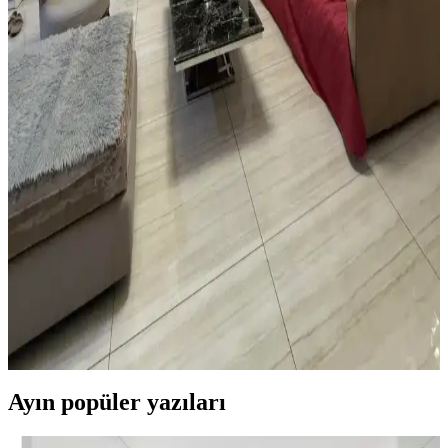
Yatak odasında halı kullanımı mekâna sıcaklık ve fonksiyonellik
katar. Açık renkli halılar, mobilya düzenlemeleri ve bitkilerle odanın
estetiği ve işlevselliği artırılır.
Vintage Yatakların Yatak Odası Düzenine Etkisi ve
Mekâna Uyum Sağlama Yöntemleri
Vintage yatakların mekâna uyumu, boyut ve yerleşim planlaması ile
renk ve dekorasyon uyumu, kişisel tercihlerle dengelenerek yatak
odasında estetik ve fonksiyonellik sağlanır.
Oturma Odası Dekorasyonunda Büyük Mobilya
Değişikliği Olmadan Mekân Yenileme Yöntemleri
Oturma odasında büyük mobilyalar değiştirilmeden halı seçimi,
mobilya örtüleri, aydınlatma, duvar dekorasyonu ve bitkilerle
mekânın sıcaklığı ve estetiği artırılabilir. Katmanlı aydınlatma ve
yumuşak dokular ortamı tamamlar.
Ayın popüler yazıları