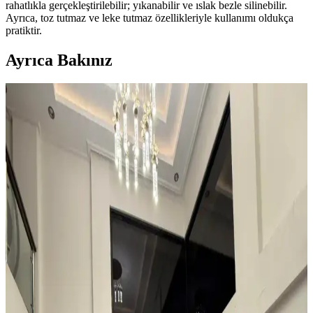
rahatlıkla gerçekleştirilebilir; yıkanabilir ve ıslak bezle silinebilir.
Ayrıca, toz tutmaz ve leke tutmaz özellikleriyle kullanımı oldukça
pratiktir.
Ayrıca Bakınız
Kahvaltı Köşeleri İçin Sandalye Seçenekleri ve
Dekorasyon İpuçları
Kahvaltı köşelerinde ahşap ve sentetik deri sandalyeler, dayanıklılık
ve temizlik kolaylığı sunar. Minder ve özel tasarım halılarla konfor
ve estetik dengelenir, mekanın atmosferi güçlenir.
Teal Renkli Sandalyenin Halı ve Dolapla
Uyumunda Renk Tonları ve Aksesuarların Rolü
Teal renkli sandalyenin halı ve dolapla uyumu, doğru renk tonları ve
aksesuar seçimiyle sağlanır. Halıdaki mavi-yeşil alt tonlar ve sıcak
ahşap dolap, teal rengini öne çıkarır, aksesuarlar ise denge oluşturur.
Küçük ve Garip Şekilli Giriş Alanları İçin Dayanıklı
ve Estetik Halı Seçimi Rehberi