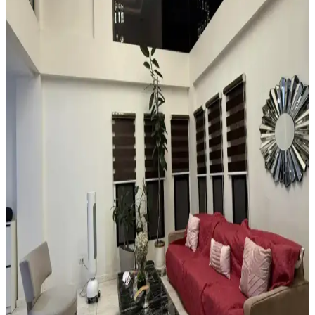
Küçük ve garip şekilli girişlerde suya dayanıklı, özel kesim veya
modüler halılarla estetik ve işlevsel çözümler sunulur. Ayakkabı
düzenleyicilerle alan düzeni sağlanır.
Boho Maksimalist Oturma Odası Tasarımında
Bitkiler ve Renklerin Rolü
Boho maksimalist oturma odasında turuncu duvarlar, kültürel
maskeler, canlı bitkiler ve doğru halı seçimiyle sıcak, dengeli ve
estetik bir yaşam alanı oluşturuluyor.
Alan Halısı Seçiminde Mekân Uyumu ve UV
Korumasının Önemi Üzerine Detaylı Rehber
Güneş ışığının zemin üzerindeki zararlarını önlemek için alan halısı
seçimi ve UV engelleyici pencere filmi kullanımı önemlidir. Oval
halılar mekâna uyum sağlar, nemli alanlarda ise suyu tutan tepsiler
tercih edilmelidir.
Yatak Odasında Halı Kullanımı ve Dekorasyon
İpuçlarıyla Mekânın Fonksiyonelliğini Artırma