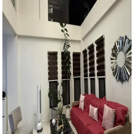
ve Estetik Halı Seçimi Rehberi
Küçük ve garip şekilli girişlerde suya dayanıklı, özel kesim veya
modüler halılarla estetik ve işlevsel çözümler sunulur. Ayakkabı
düzenleyicilerle alan düzeni sağlanır.
Boho Maksimalist Oturma Odası Tasarımında
Bitkiler ve Renklerin Rolü
Boho maksimalist oturma odasında turuncu duvarlar, kültürel
maskeler, canlı bitkiler ve doğru halı seçimiyle sıcak, dengeli ve
estetik bir yaşam alanı oluşturuluyor.
Alan Halısı Seçiminde Mekân Uyumu ve UV
Korumasının Önemi Üzerine Detaylı Rehber
Güneş ışığının zemin üzerindeki zararlarını önlemek için alan halısı
seçimi ve UV engelleyici pencere filmi kullanımı önemlidir. Oval
halılar mekâna uyum sağlar, nemli alanlarda ise suyu tutan tepsiler
tercih edilmelidir.
Yatak Odasında Halı Kullanımı ve Dekorasyon
İpuçlarıyla Mekânın Fonksiyonelliğini Artırma