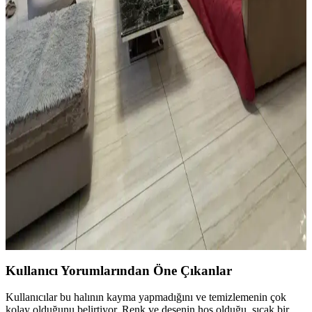
Yatak odasında halı kullanımı mekâna sıcaklık ve fonksiyonellik
katar. Açık renkli halılar, mobilya düzenlemeleri ve bitkilerle odanın
estetiği ve işlevselliği artırılır.
Vintage Yatakların Yatak Odası Düzenine Etkisi ve
Mekâna Uyum Sağlama Yöntemleri
Vintage yatakların mekâna uyumu, boyut ve yerleşim planlaması ile
renk ve dekorasyon uyumu, kişisel tercihlerle dengelenerek yatak
odasında estetik ve fonksiyonellik sağlanır.
Oturma Odası Dekorasyonunda Büyük Mobilya
Değişikliği Olmadan Mekân Yenileme Yöntemleri
Oturma odasında büyük mobilyalar değiştirilmeden halı seçimi,
mobilya örtüleri, aydınlatma, duvar dekorasyonu ve bitkilerle
mekânın sıcaklığı ve estetiği artırılabilir. Katmanlı aydınlatma ve
yumuşak dokular ortamı tamamlar.
Kullanıcı Yorumlarından Öne Çıkanlar
Kullanıcılar bu halının kayma yapmadığını ve temizlemenin çok
kolay olduğunu belirtiyor. Renk ve desenin hoş olduğu, sıcak bir