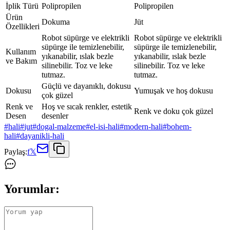
İplik Türü
Polipropilen
Polipropilen
Ürün
Dokuma
Jüt
Özellikleri
Robot süpürge ve elektrikli
Robot süpürge ve elektrikli
süpürge ile temizlenebilir,
süpürge ile temizlenebilir,
Kullanım
yıkanabilir, ıslak bezle
yıkanabilir, ıslak bezle
ve Bakım
silinebilir. Toz ve leke
silinebilir. Toz ve leke
tutmaz.
tutmaz.
Güçlü ve dayanıklı, dokusu
Dokusu
Yumuşak ve hoş dokusu
çok güzel
Renk ve
Hoş ve sıcak renkler, estetik
Renk ve doku çok güzel
Desen
desenler
#
hali
#
jut
#
dogal-malzeme
#
el-isi-hali
#
modern-hali
#
bohem-
hali
#
dayanikli-hali
Paylaş:
f
𝕏
Yorumlar: