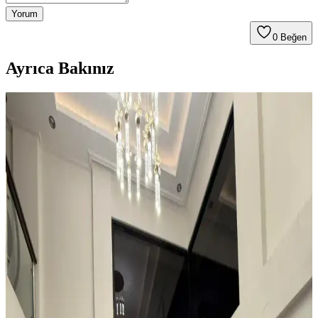
Yorum
0
Beğen
Ayrıca Bakınız
Kahvaltı Köşeleri İçin Sandalye Seçenekleri ve
Dekorasyon İpuçları
Kahvaltı köşelerinde ahşap ve sentetik deri sandalyeler, dayanıklılık
ve temizlik kolaylığı sunar. Minder ve özel tasarım halılarla konfor
ve estetik dengelenir, mekanın atmosferi güçlenir.
Teal Renkli Sandalyenin Halı ve Dolapla
Uyumunda Renk Tonları ve Aksesuarların Rolü
Teal renkli sandalyenin halı ve dolapla uyumu, doğru renk tonları ve
aksesuar seçimiyle sağlanır. Halıdaki mavi-yeşil alt tonlar ve sıcak
ahşap dolap, teal rengini öne çıkarır, aksesuarlar ise denge oluşturur.
Küçük ve Garip Şekilli Giriş Alanları İçin Dayanıklı