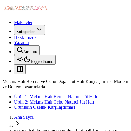
Makaleler
Kategoriler
Hakkımızda
Yazarlar
Ara...
⌘
K
Toggle theme
Melaris Halı Berena ve Cehu Doğal Jüt Halı Karşılaştırması Modern
ve Bohem Tasarımlarla
Ürün 1: Melaris Halı Berena Naturel Jüt Halı
Ürün 2: Melaris Halı Cehu Naturel Jüt Halı
Ürünlerin Özellik Karşılaştırması
Ana Sayfa
melaris-hali-berena-ve-cehu-dogal-jut-hali-karsilastirmasi-