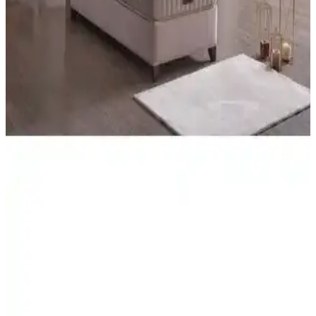
Midilife Bamboo Hygiene ve Comfort Yatak:
Sağlıklı ve Konforlu Uyku İçin Yenilikçi Tasarım
Yüksek kaliteli malzemeleri ve teknolojik özellikleriyle öne çıkan
Midilife Bamboo Hygiene ve Comfort yatak, ergonomik tasarımıyla
sağlıklı ve rahat bir uyku deneyimi sunar.
Yatakcım Luvita Tavşan Tüyü Ultra Full Ortopedik
Pedli Yatak 140x190 Konfor ve Dayanıklılık
Yatakcım Luvita Tavşan Tüyü yatak, doğal kumaş ve yüksek kaliteli
malzemelerle tasarlanmış, ergonomik ve dayanıklı yapısıyla konforu
ön planda tutar. Farklı ölçü seçenekleriyle, kolay kurulumu ve uzun
ömürlü kullanımıyla ideal bir uyku ortamı sağlar.
Yatak Karşılaştırması: Bonita Classic ve Monoco
Dream Ortopedik Modelleri
Bu makalede Bonita Classic ve Monoco Dream yataklarının
malzeme kalitesi, konfor seviyesi ve dayanıklılığı detaylı şekilde
karşılaştırılıyor. Kullanıcı yorumlarıyla desteklenen analiz, doğru
yatak seçimi için rehberlik sağlar.