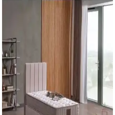
Heyner Bamboo ile Shadow Ultra Lux Tek Kişilik
Yatak Karşılaştırması: Konfor ve Kalite
Heyner Bamboo Tek Kişilik Yatak ile Heyner Shadow Ultra Lux
Tek Kişilik Yatak arasındaki farklar, yay tipi, yükseklik, boyutlar,
dolgu ve konfor katmanları, ambalaj ve stok durumu ile tarafsız
biçimde karşılaştırılır. Kullanıcı yorumlarındaki olumlu ve olumsuz
noktalar özetlenir.
Yataş Dacron Quallofil Tek Kişilik XL Yorgan:
Yüksek Isı Yalıtımı ve Konfor Sağlar
Yataş Dacron® Quallofil Tek Kişilik XL Yorgan, üstün ısı yalıtımı,
hafif ve yumuşak yapısıyla soğuk mevsimlerde ideal, estetik ve
dayanıklı uyku ürünüdür.
HB Bedding Aloe Vera İçerikli Ortopedik Bonel
Yatak: Orta Sertlikte Konfor, Dayanıklılık
HB Bedding Aloe vera içeren ortopedik bonel yaylı yatak, orta
sertlikte konfor ve omurga hizasını destekler. Aloe yüzey nazik
dokunuş sağlar; rulo ambalaj ve yaklaşık 24 cm yükseklik üretim
varyasyonlarını dikkate alır; uzun ömürlü kullanım için uygundur.