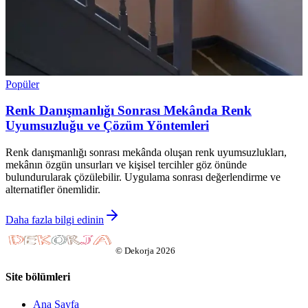
Popüler
Renk Danışmanlığı Sonrası Mekânda Renk
Uyumsuzluğu ve Çözüm Yöntemleri
Renk danışmanlığı sonrası mekânda oluşan renk uyumsuzlukları,
mekânın özgün unsurları ve kişisel tercihler göz önünde
bulundurularak çözülebilir. Uygulama sonrası değerlendirme ve
alternatifler önemlidir.
Daha fazla bilgi edinin
©
Dekorja
2026
Site bölümleri
Ana Sayfa