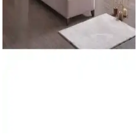
Midilife Bamboo Hygiene ve Comfort Yatak:
Sağlıklı ve Konforlu Uyku İçin Yenilikçi Tasarım
Yüksek kaliteli malzemeleri ve teknolojik özellikleriyle öne çıkan
Midilife Bamboo Hygiene ve Comfort yatak, ergonomik tasarımıyla
sağlıklı ve rahat bir uyku deneyimi sunar.
Yatakcım Luvita Tavşan Tüyü Ultra Full Ortopedik
Pedli Yatak 140x190 Konfor ve Dayanıklılık
Yatakcım Luvita Tavşan Tüyü yatak, doğal kumaş ve yüksek kaliteli
malzemelerle tasarlanmış, ergonomik ve dayanıklı yapısıyla konforu
ön planda tutar. Farklı ölçü seçenekleriyle, kolay kurulumu ve uzun
ömürlü kullanımıyla ideal bir uyku ortamı sağlar.
Yatak Karşılaştırması: Bonita Classic ve Monoco
Dream Ortopedik Modelleri
Bu makalede Bonita Classic ve Monoco Dream yataklarının
malzeme kalitesi, konfor seviyesi ve dayanıklılığı detaylı şekilde
karşılaştırılıyor. Kullanıcı yorumlarıyla desteklenen analiz, doğru
yatak seçimi için rehberlik sağlar.