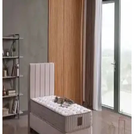
Yatak Karşılaştırması: Konfor ve Kalite
Heyner Bamboo Tek Kişilik Yatak ile Heyner Shadow Ultra Lux
Tek Kişilik Yatak arasındaki farklar, yay tipi, yükseklik, boyutlar,
dolgu ve konfor katmanları, ambalaj ve stok durumu ile tarafsız
biçimde karşılaştırılır. Kullanıcı yorumlarındaki olumlu ve olumsuz
noktalar özetlenir.
Yataş Dacron Quallofil Tek Kişilik XL Yorgan:
Yüksek Isı Yalıtımı ve Konfor Sağlar
Yataş Dacron® Quallofil Tek Kişilik XL Yorgan, üstün ısı yalıtımı,
hafif ve yumuşak yapısıyla soğuk mevsimlerde ideal, estetik ve
dayanıklı uyku ürünüdür.
HB Bedding Aloe Vera İçerikli Ortopedik Bonel
Yatak: Orta Sertlikte Konfor, Dayanıklılık
HB Bedding Aloe vera içeren ortopedik bonel yaylı yatak, orta
sertlikte konfor ve omurga hizasını destekler. Aloe yüzey nazik
dokunuş sağlar; rulo ambalaj ve yaklaşık 24 cm yükseklik üretim
varyasyonlarını dikkate alır; uzun ömürlü kullanım için uygundur.