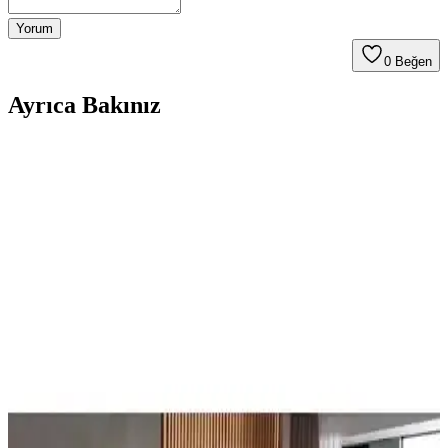
Yorum
0
Beğen
Ayrıca Bakınız
Vintage Yatakların Yatak Odası Düzenine Etkisi ve
Mekâna Uyum Sağlama Yöntemleri
Vintage yatakların mekâna uyumu, boyut ve yerleşim planlaması ile
renk ve dekorasyon uyumu, kişisel tercihlerle dengelenerek yatak
odasında estetik ve fonksiyonellik sağlanır.
Yatakcım Konfor Plus Ultra Ortopedik Pedli Yatak
ile Sağlıklı ve Konforlu Uyku Deneyimi
Yatakcım Konfor Plus Ultra, ortopedik yapısı, dayanıklı malzemeleri
ve konforlu tasarımıyla sağlıklı uyku sağlar. 10 yıl garanti, kolay
kurulum ve üstün destek özellikleriyle ideal bir yataktır.
Heyner Bamboo ile Shadow Ultra Lux Tek Kişilik