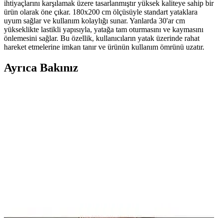
ihtiyaçlarını karşılamak üzere tasarlanmıştır yüksek kaliteye sahip bir
ürün olarak öne çıkar. 180x200 cm ölçüsüyle standart yataklara
uyum sağlar ve kullanım kolaylığı sunar. Yanlarda 30'ar cm
yükseklikte lastikli yapısıyla, yatağa tam oturmasını ve kaymasını
önlemesini sağlar. Bu özellik, kullanıcıların yatak üzerinde rahat
hareket etmelerine imkan tanır ve ürünün kullanım ömrünü uzatır.
Ayrıca Bakınız
Vintage Yatakların Yatak Odası Düzenine Etkisi ve
Mekâna Uyum Sağlama Yöntemleri
Vintage yatakların mekâna uyumu, boyut ve yerleşim planlaması ile
renk ve dekorasyon uyumu, kişisel tercihlerle dengelenerek yatak
odasında estetik ve fonksiyonellik sağlanır.
Yatakcım Konfor Plus Ultra Ortopedik Pedli Yatak
ile Sağlıklı ve Konforlu Uyku Deneyimi
Yatakcım Konfor Plus Ultra, ortopedik yapısı, dayanıklı malzemeleri
ve konforlu tasarımıyla sağlıklı uyku sağlar. 10 yıl garanti, kolay
kurulum ve üstün destek özellikleriyle ideal bir yataktır.