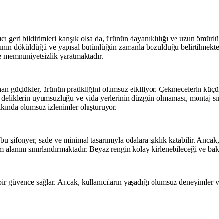
ıcı geri bildirimleri karışık olsa da, ürünün dayanıklılığı ve uzun ömür
ının döküldüğü ve yapısal bütünlüğün zamanla bozulduğu belirtilmektedir.
ve memnuniyetsizlik yaratmaktadır.
 güçlükler, ürünün pratikliğini olumsuz etkiliyor. Çekmecelerin küçük
a, deliklerin uyumsuzluğu ve vida yerlerinin düzgün olmaması, montaj s
akkında olumsuz izlenimler oluşturuyor.
u şifonyer, sade ve minimal tasarımıyla odalara şıklık katabilir. Ancak,
 alanını sınırlandırmaktadır. Beyaz rengin kolay kirlenebileceği ve bak
 bir güvence sağlar. Ancak, kullanıcıların yaşadığı olumsuz deneyimler ve