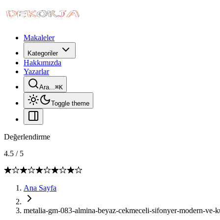
Makaleler
Kategoriler
Hakkımızda
Yazarlar
Ara...
⌘
K
Toggle theme
Değerlendirme
4.5
/
5
Ana Sayfa
metalia-gm-083-almina-beyaz-cekmeceli-sifonyer-modern-ve-kul