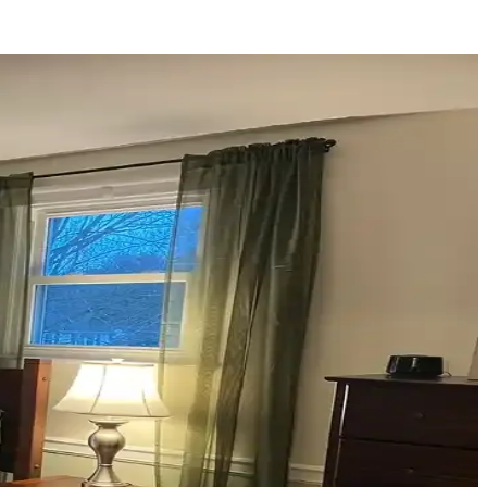
nerek mekanın estetik bütünlüğü sağlanır.
fonksiyonelliğini nasıl etkilediği inceleniyor.
eri
çimler verandanın atmosferini ve dış görünümünü güçlendirir.
n atmosferini belirler.
olap, teal rengini öne çıkarır, aksesuarlar ise denge oluşturur.