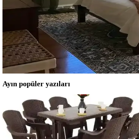
Yan Sehpa Boyama Renk Seçenekleri ve Dekorasyon
Yan sehpa boyamada renk seçimi, mobilya ve dekorasyon uyumu açısınd
Ev Kütüphanesi Yenileme: Renk, Dekorasyon ve Kon
Ev kütüphanesi yenilemesinde renklerin rahatlatıcı etkisi, kişisel dek
Yatak Odası Düzeni ve Dekorasyonunda Doğru Yerleş
Yatak odasında doğru mobilya yerleşimi, renk uyumu, aydınlatma ve kişi
Ayın popüler yazıları