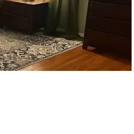
ekleriyle estetik sonuçlar elde edilir.
üzeni mekânın atmosferini zenginleştirir.
rıyla odanız daha dengeli ve sıcak bir hale gelir.