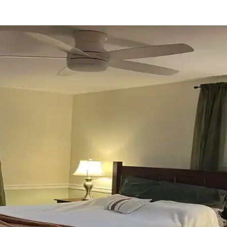
ekorasyonda Görsel Denge Sağlama Yöntemleri
 açabilir. Halı, perde, yastık ve mobilya yerleşimi ile renkler dengele
umu, Mobilya Yerleşimi ve Estetik İncelemesi
eşimi ve aksesuar dengesi gibi unsurların yaşam alanlarının estetik ve 
Mobilya Düzenlemeleriyle Estetik İyileştirme Yönteml
 uyumlu kullanımı mekânı daha davetkâr ve fonksiyonel kılar. Doğru se
onunda Stil Oluşturma Yöntemleri
rasyon için fırsatlar sunar. Doğru seçim, temizlik ve stil oluşturma evi
Renk Tonları ve Aksesuarların Rolü
sesuar seçimiyle sağlanır. Halıdaki mavi-yeşil alt tonlar ve sıcak ahşap d