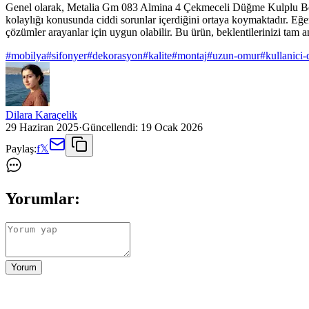
Genel olarak, Metalia Gm 083 Almina 4 Çekmeceli Düğme Kulplu Beyaz Ş
kolaylığı konusunda ciddi sorunlar içerdiğini ortaya koymaktadır. Eğer 
çözümler arayanlar için uygun olabilir. Bu ürün, beklentilerinizi tam
#
mobilya
#
sifonyer
#
dekorasyon
#
kalite
#
montaj
#
uzun-omur
#
kullanici
Dilara Karaçelik
29 Haziran 2025
·
Güncellendi:
19 Ocak 2026
Paylaş:
f
𝕏
Yorumlar:
Yorum