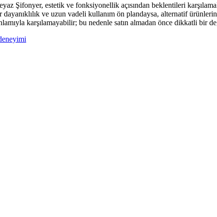
ifonyer, estetik ve fonksiyonellik açısından beklentileri karşılamaktad
dayanıklılık ve uzun vadeli kullanım ön plandaysa, alternatif ürünlerin a
 anlamıyla karşılamayabilir; bu nedenle satın almadan önce dikkatli bir 
-deneyimi