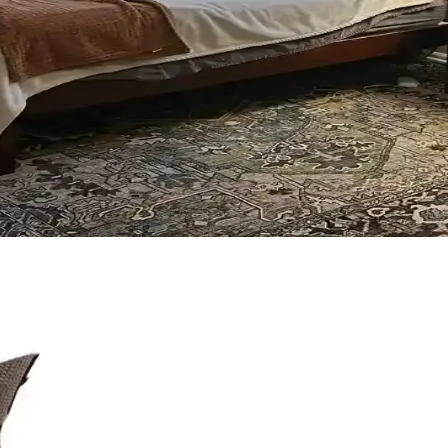
 Uyumu İçin Rehber
an önemlidir. Koyu tonlar, sıcak renkler ve doğal ahşap görünümü seçen
forun Dengeli Buluşması
oratif öğeler ve konforlu mobilyalar ön plandadır. Tavan boyama ve raf d
im ve Tasarım İpuçları
sel dokunuşlarla mekanın fonksiyonelliği ve estetiği artırılır. Bu ipuçla