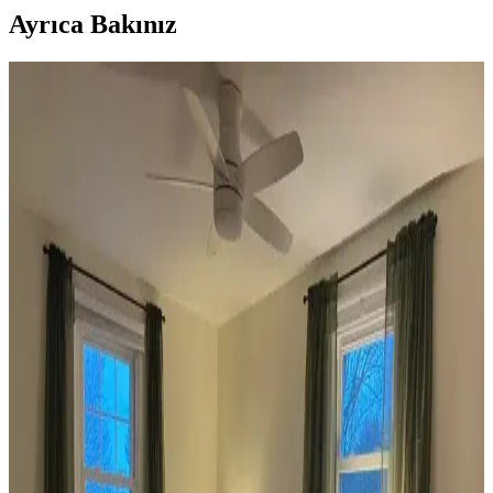
Ayrıca Bakınız
Koltuk ve Aksesuar Sandalyelerde Renk Uyumu ve
Dekorasyonda Görsel Denge Sağlama Yöntemleri
Koltuk ve aksesuar sandalyelerde renk uyumsuzluğu görsel rekabete
yol açabilir. Halı, perde, yastık ve mobilya yerleşimi ile renkler
dengelenerek mekanın estetik bütünlüğü sağlanır.
Ev Dekorasyonunda Denge ve Fonksiyonellik: Renk
Uyumu, Mobilya Yerleşimi ve Estetik İncelemesi
Reddit tartışması üzerinden ev dekorasyonunda renk uyumu,
mobilya yerleşimi ve aksesuar dengesi gibi unsurların yaşam
alanlarının estetik ve fonksiyonelliğini nasıl etkilediği inceleniyor.
Veranda Dekorasyonunda Bitki Seçimi, Aydınlatma
ve Mobilya Düzenlemeleriyle Estetik İyileştirme
Yöntemleri
Veranda dekorasyonunda bitkiler, halılar, aydınlatma ve mobilyaların