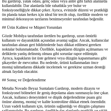
Bu gardırop, yatak odası, genç odası veya antre gibi farklı alanlarda
kullanılabilir. Dar alanlarda bile rahatlıkla yer bulur ve
fonksiyonelliğiyle dikkat çeker. Ayrıca, evinizde düzeni ve pratikliği
ön planda tutan herkes için ideal bir tercih olup, özellikle modern ve
minimal dekorasyon tarzlarını benimseyenler tarafından beğenilir.
## Ürün Kalitesi ve Müşteri Yorumları
Gözde Mobilya tarafından üretilen bu gardırop, uzun ömürlü
kullanım ve dayanıklılık açısından avantaj sağlar. Ancak, kullanıcılar
tarafından alınan geri bildirimlerde bazı dikkat edilmesi gereken
noktalar bulunmaktadır. Özellikle, kapakların düzgün açılmaması ve
deliklerin yanlış delinmiş olması gibi sorunlar rapor edilmiştir.
Ayrıca, kapakların üst üste gelmesi veya düzgün kapanmaması gibi
şikayetler de mevcuttur. Bu nedenle, ürünü kullanmadan önce
montaj talimatlarını dikkatle incelemek ve gerekirse uzman desteği
almak faydalı olacaktır.
## Sonuç ve Değerlendirme
Metalia Novado Beyaz Suntalam Gardırop, modern dizaynı ve
fonksiyonel bölmeleri ile geniş depolama alanı sunmasıyla öne çıkar.
Ancak, kullanıcı deneyimleri ve düşük değerlendirme puanı göz
önüne alınmış, montaj ve kalite kontrolüne dikkat etmek önemlidir.
Uzun vadeli kullanım için, ürünün sağlamlığı ve düzgün çalışması
sağlanmalıdır. Bu gardırop, özellikle dar alanlarda pratiklik ve şıklık