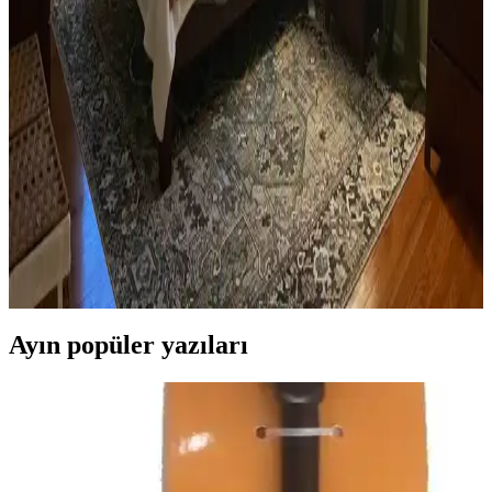
Ev Kütüphanesi Yenileme: Renk, Dekorasyon ve
Konforun Dengeli Buluşması
Ev kütüphanesi yenilemesinde renklerin rahatlatıcı etkisi, kişisel
dekoratif öğeler ve konforlu mobilyalar ön plandadır. Tavan boyama
ve raf düzeni mekânın atmosferini zenginleştirir.
Yatak Odası Düzeni ve Dekorasyonunda Doğru
Yerleşim ve Tasarım İpuçları
Yatak odasında doğru mobilya yerleşimi, renk uyumu, aydınlatma
ve kişisel dokunuşlarla mekanın fonksiyonelliği ve estetiği artırılır.
Bu ipuçlarıyla odanız daha dengeli ve sıcak bir hale gelir.
Ayın popüler yazıları