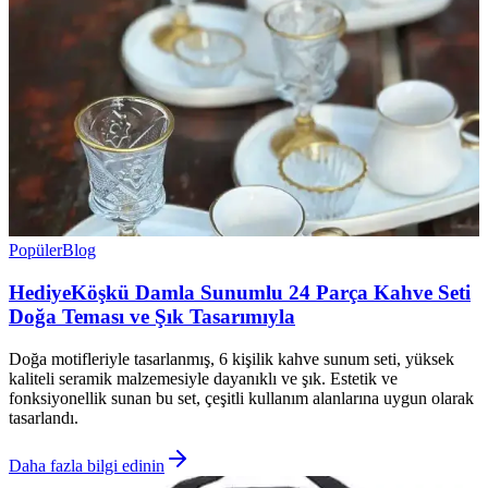
Popüler
Blog
HediyeKöşkü Damla Sunumlu 24 Parça Kahve Seti
Doğa Teması ve Şık Tasarımıyla
Doğa motifleriyle tasarlanmış, 6 kişilik kahve sunum seti, yüksek
kaliteli seramik malzemesiyle dayanıklı ve şık. Estetik ve
fonksiyonellik sunan bu set, çeşitli kullanım alanlarına uygun olarak
tasarlandı.
Daha fazla bilgi edinin