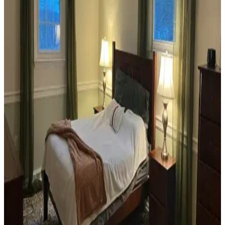
uyumlu kullanımı mekânı daha davetkâr ve fonksiyonel kılar. Doğru
seçimler verandanın atmosferini ve dış görünümünü güçlendirir.
Habitat'tan İkinci El Mobilya Alımı ve Ev
Dekorasyonunda Stil Oluşturma Yöntemleri
Habitat mağazalarından ikinci el mobilya alımı, ekonomik ve özgün
dekorasyon için fırsatlar sunar. Doğru seçim, temizlik ve stil
oluşturma evin atmosferini belirler.
Teal Renkli Sandalyenin Halı ve Dolapla
Uyumunda Renk Tonları ve Aksesuarların Rolü
Teal renkli sandalyenin halı ve dolapla uyumu, doğru renk tonları ve
aksesuar seçimiyle sağlanır. Halıdaki mavi-yeşil alt tonlar ve sıcak
ahşap dolap, teal rengini öne çıkarır, aksesuarlar ise denge oluşturur.
Yan Sehpa Boyama Renk Seçenekleri ve
Dekorasyon Uyumu İçin Rehber
Yan sehpa boyamada renk seçimi, mobilya ve dekorasyon uyumu
açısından önemlidir. Koyu tonlar, sıcak renkler ve doğal ahşap
görünümü seçenekleriyle estetik sonuçlar elde edilir.