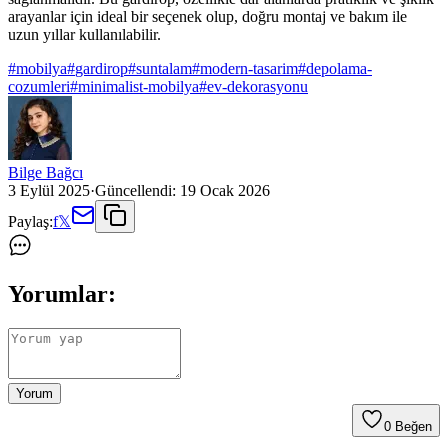
arayanlar için ideal bir seçenek olup, doğru montaj ve bakım ile
uzun yıllar kullanılabilir.
#
mobilya
#
gardirop
#
suntalam
#
modern-tasarim
#
depolama-
cozumleri
#
minimalist-mobilya
#
ev-dekorasyonu
Bilge Bağcı
3 Eylül 2025
·
Güncellendi:
19 Ocak 2026
Paylaş:
f
𝕏
Yorumlar:
Yorum
0
Beğen