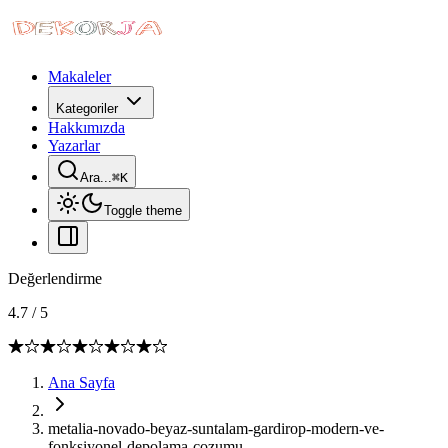
Makaleler
Kategoriler
Hakkımızda
Yazarlar
Ara...
⌘
K
Toggle theme
Değerlendirme
4.7
/
5
Ana Sayfa
metalia-novado-beyaz-suntalam-gardirop-modern-ve-
fonksiyonel-depolama-cozumu