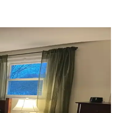
nerek mekanın estetik bütünlüğü sağlanır.
fonksiyonelliğini nasıl etkilediği inceleniyor.
eri
çimler verandanın atmosferini ve dış görünümünü güçlendirir.
n atmosferini belirler.