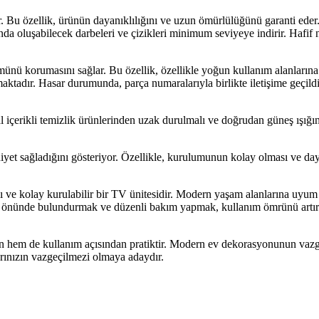
ir. Bu özellik, ürünün dayanıklılığını ve uzun ömürlülüğünü garanti ed
ında oluşabilecek darbeleri ve çizikleri minimum seviyeye indirir. Hafif 
ünü korumasını sağlar. Bu özellik, özellikle yoğun kullanım alanlarına 
aktadır. Hasar durumunda, parça numaralarıyla birlikte iletişime geçildiğ
al içerikli temizlik ürünlerinden uzak durulmalı ve doğrudan güneş ışı
et sağladığını gösteriyor. Özellikle, kurulumunun kolay olması ve dayan
lı ve kolay kurulabilir bir TV ünitesidir. Modern yaşam alanlarına uyum
göz önünde bulundurmak ve düzenli bakım yapmak, kullanım ömrünü artır
 hem de kullanım açısından pratiktir. Modern ev dekorasyonunun vazge
arınızın vazgeçilmezi olmaya adaydır.