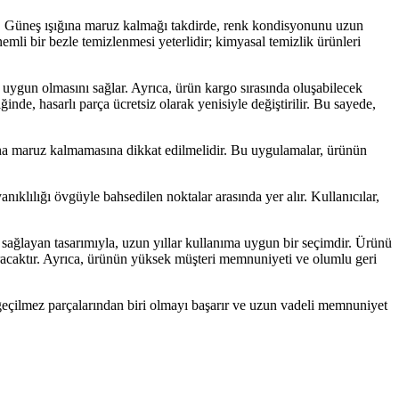
er. Güneş ışığına maruz kalmağı takdirde, renk kondisyonunu uzun
nemli bir bezle temizlenmesi yeterlidir; kimyasal temizlik ürünleri
uygun olmasını sağlar. Ayrıca, ürün kargo sırasında oluşabilecek
inde, hasarlı parça ücretsiz olarak yenisiyle değiştirilir. Bu sayede,
ğına maruz kalmamasına dikkat edilmelidir. Bu uygulamalar, ürünün
ıklılığı övgüyle bahsedilen noktalar arasında yer alır. Kullanıcılar,
 sağlayan tasarımıyla, uzun yıllar kullanıma uygun bir seçimdir. Ürünü
acaktır. Ayrıca, ürünün yüksek müşteri memnuniyeti ve olumlu geri
çilmez parçalarından biri olmayı başarır ve uzun vadeli memnuniyet