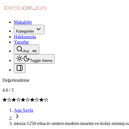
Makaleler
Kategoriler
Hakkımızda
Yazarlar
Ara...
⌘
K
Toggle theme
Değerlendirme
4.6
/
5
Ana Sayfa
mezza-1250-elisa-tv-unitesi-modern-tasarim-ve-kolay-montaj-oze