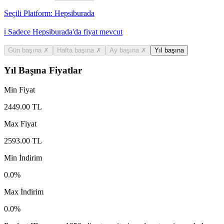
Seçili Platform:
Hepsiburada
ℹ️ Sadece Hepsiburada'da fiyat mevcut
Gün başına
✗
Hafta başına
✗
Ay başına
✗
Yıl başına
Yıl Başına Fiyatlar
Min Fiyat
2449.00
TL
Max Fiyat
2593.00
TL
Min İndirim
0.0
%
Max İndirim
0.0
%