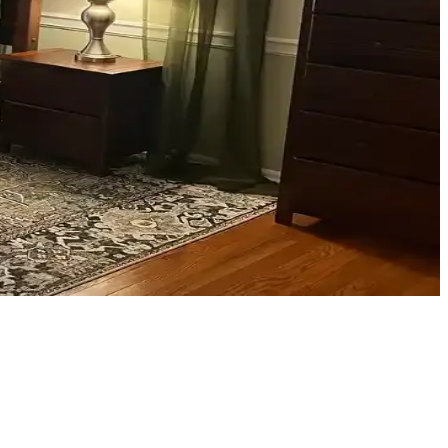
olap, teal rengini öne çıkarır, aksesuarlar ise denge oluşturur.
ekleriyle estetik sonuçlar elde edilir.
üzeni mekânın atmosferini zenginleştirir.
rıyla odanız daha dengeli ve sıcak bir hale gelir.