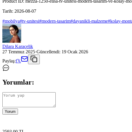
Product ID:
mezza-1250-elisa-tv-unitesi-modern-tasarim-ve-kolay-mont
Tarih:
2026-08-07
#
mobilya
#
tv-unitesi
#
modern-tasarim
#
dayanikli-malzeme
#
kolay-mont
Dilara Karaçelik
27 Temmuz 2025
·
Güncellendi:
19 Ocak 2026
Paylaş:
f
𝕏
Yorumlar:
Yorum
2593
.00
TL