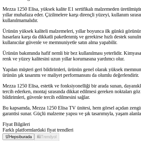
Mezza 1250 Elisa, yüksek kalite E1 sertifikalı malzemeden üretilmişt
yıllar muhafaza eder. Çizilmelere karşı dirençli yüzeyi, kullanım sıras
kullanılmamalıdır.
Ürünün yüksek kaliteli malzemeleri, yıllar boyunca ilk günkü görünüm
hasarlara karşı da dikkatli paketlenmiş ve gerekirse hızlı destek sunulm
kullanıcılar güvenle ve memnuniyetle satın alma yapabilir.
Ürünün bakımında hafif nemli bir bez kullanılması yeterlidir. Kimyas
renk ve yüzey kalitesini uzun yıllar korumasına yardımcı olur.
Yapılan müşteri geri bildirimleri, ürünün genel olarak yüksek memnuniy
ürünün şık tasarımı ve maliyet performansını da olumlu değerlendirir.
Mezza 1250 Elisa, estetik ve fonksiyonelliği bir arada sunan, dayanık
tercih ederken, montaj sırasında dikkat edilmesi gereken noktaları 
bildirimleri, güvenle tercih edilmesini sağlar.
Bu kapsamda, Mezza 1250 Elisa TV ünitesi, hem görsel açıdan zengin
garantisi sunar. Güçlü malzeme yapısı ve şık tasarımıyla, yaşam alanl
Fiyat Bilgileri
Farklı platformlardaki fiyat trendleri
🛒
Hepsiburada
🛍️
Trendyol