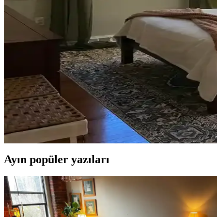
Teal renkli sandalyenin halı ve dolapla uyumu, doğru renk tonları ve ak
Yan Sehpa Boyama Renk Seçenekleri ve Dekorasyon
Yan sehpa boyamada renk seçimi, mobilya ve dekorasyon uyumu açısınd
Ev Kütüphanesi Yenileme: Renk, Dekorasyon ve Kon
Ev kütüphanesi yenilemesinde renklerin rahatlatıcı etkisi, kişisel dek
Yatak Odası Düzeni ve Dekorasyonunda Doğru Yerleş
Yatak odasında doğru mobilya yerleşimi, renk uyumu, aydınlatma ve kişi
Ayın popüler yazıları