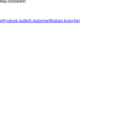
aj-ozellikleri
aj
#
yuksek-kaliteli-malzeme
#
bakim-kolayligi