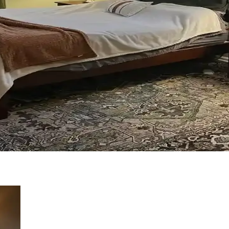
sesuar seçimiyle sağlanır. Halıdaki mavi-yeşil alt tonlar ve sıcak ahşap d
 Uyumu İçin Rehber
an önemlidir. Koyu tonlar, sıcak renkler ve doğal ahşap görünümü seçen
forun Dengeli Buluşması
oratif öğeler ve konforlu mobilyalar ön plandadır. Tavan boyama ve raf d
im ve Tasarım İpuçları
sel dokunuşlarla mekanın fonksiyonelliği ve estetiği artırılır. Bu ipuçla