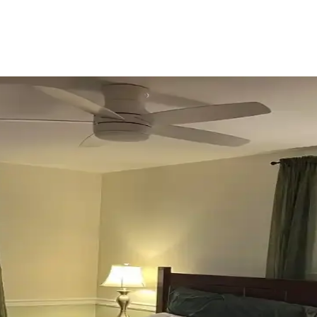
ekorasyonda Görsel Denge Sağlama Yöntemleri
 açabilir. Halı, perde, yastık ve mobilya yerleşimi ile renkler dengele
umu, Mobilya Yerleşimi ve Estetik İncelemesi
eşimi ve aksesuar dengesi gibi unsurların yaşam alanlarının estetik ve 
Mobilya Düzenlemeleriyle Estetik İyileştirme Yönteml
 uyumlu kullanımı mekânı daha davetkâr ve fonksiyonel kılar. Doğru se
onunda Stil Oluşturma Yöntemleri
rasyon için fırsatlar sunar. Doğru seçim, temizlik ve stil oluşturma evi
Renk Tonları ve Aksesuarların Rolü