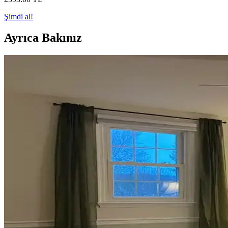
Şimdi al!
Ayrıca Bakınız
Koltuk ve Aksesuar Sandalyelerde Renk Uyumu ve D
Koltuk ve aksesuar sandalyelerde renk uyumsuzluğu görsel rekabete yol
Ev Dekorasyonunda Denge ve Fonksiyonellik: Renk Uy
Reddit tartışması üzerinden ev dekorasyonunda renk uyumu, mobilya yerl
Veranda Dekorasyonunda Bitki Seçimi, Aydınlatma ve 
Veranda dekorasyonunda bitkiler, halılar, aydınlatma ve mobilyaların
Habitat'tan İkinci El Mobilya Alımı ve Ev Dekorasy
Habitat mağazalarından ikinci el mobilya alımı, ekonomik ve özgün deko
Teal Renkli Sandalyenin Halı ve Dolapla Uyumunda 