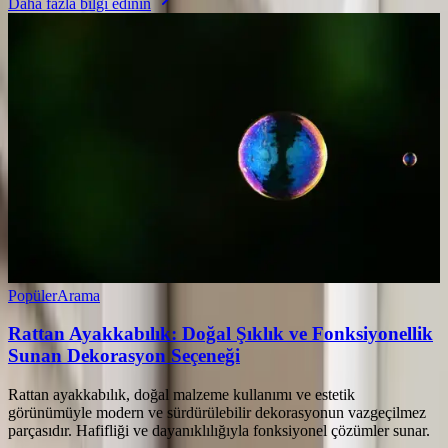
Daha fazla bilgi edinin
Popüler
Arama
Rattan Ayakkabılık: Doğal Şıklık ve Fonksiyonellik
Sunan Dekorasyon Seçeneği
Rattan ayakkabılık, doğal malzeme kullanımı ve estetik
görünümüyle modern ve sürdürülebilir dekorasyonun vazgeçilmez
parçasıdır. Hafifliği ve dayanıklılığıyla fonksiyonel çözümler sunar.