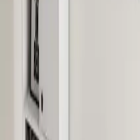
sunar. Kaliteli aksesuarlar ve sağlam malzeme, ürünün zaman içinde
deformasyon veya aşınma riskini minimize eder. Temizlik ve bakım
ise oldukça basittir; yüzeyler düzenli nemli bezlerle silinerek yeni
gibi kalabilir.
## Satış Sonrası Hizmetler ve Garanti Koşulları
Satış sonrası destek ekibi, montaj şeması ve faturanın saklanmasını
önerir. Her türlü teknik destek ve olası sorunlarda müşteri hizmetleri
ile iletişime geçilebilir. Üründe herhangi bir kırık veya eksik parça
olması durumunda, ücretsiz parça temini sağlanır. Kurulum sonrası
iade veya değişim mümkün değildir; bu nedenle ürün teslim
alınmadan önce dikkatlice kontrol edilmelidir.
## Sonuç ve Değerlendirme
Genel anlamda, Mezza Sılence Kitaplık ve Çalışma Masası Takımı,
şık tasarımı, dayanıklı yapısı ve kullanıcı dostu özellikleri ile öne
çıkar. 4.4 puanlık yüksek müşteri memnuniyeti oranı, ürünün
kalitesine işaret etmektedir. Hem ev hem ofis ortamlarına uyum
sağlayacak bu set, fonksiyonellik ve estetiği bir arada sunar.
Kurulum sürecinde gösterilen özen ve ürünün uzun ömürlü yapısı,
yatırımınızın karşılığını fazlasıyla verir.
---