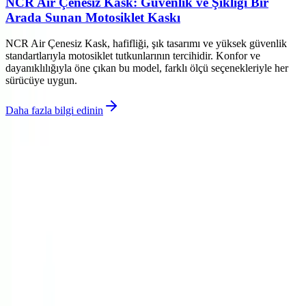
NCR Air Çenesiz Kask: Güvenlik ve Şıklığı Bir
Arada Sunan Motosiklet Kaskı
NCR Air Çenesiz Kask, hafifliği, şık tasarımı ve yüksek güvenlik
standartlarıyla motosiklet tutkunlarının tercihidir. Konfor ve
dayanıklılığıyla öne çıkan bu model, farklı ölçü seçenekleriyle her
sürücüye uygun.
Daha fazla bilgi edinin
©
Dekorja
2026
Site bölümleri
Ana Sayfa
Kategoriler
Etiketler
Yazarlar
Genel sayfalar
Hakkımızda
Kullanım Şartları