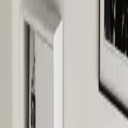
süreli kullanım garantisi ile seçilmiştir. Minifix montaj sistemi,
kullanıcının basit el aletleri ile hızlıca montaj yapmasını sağlar.
## Kullanım Kolaylığı ve Montaj Süreci
Paketler, kurulum için gerekli tüm aletler ve detaylı şemalar ile
birlikte gelir. Vida ve aksesuarlar, kolay kurulum için etiketlenmiş ve
düzenlenmiştir. Kurulum sırasında yıldız tornavida ve çekiç gibi
temel el aletleri yeterlidir. Ürün demonte gönderildiğinden, montaj
aşaması kullanıcıya aittir, bu da teslimat esnasında ürün hasar riskini
azaltır ve montaj sürecini kişiselleştirmeye olanak tanır.
## Kullanıcı Deneyimleri ve Geri Bildirimler
Müşteri yorumları, ürünün paketlemesi ve teslimat süresinin oldukça
memnuniyet verici olduğunu gösteriyor. Ayrıca, kurulumun kolay
olduğu ve içeriğin eksiksiz olduğu belirtiliyor. Kullanım alanı ve
masa genişliği, kullanıcılar tarafından beğenilmekte ve
fonksiyonellik açısından yüksek puanlar almakta. Ancak, bazı
kullanıcılar kurulum sürecinin biraz zaman alıcı ve uğraştırıcı
olabileceğini ifade ediyor.
## Ürün Güvenliği ve Bakım Avantajları
Ürünün dayanıklı yapısı, uzun yıllar sorunsuz kullanım imkanı