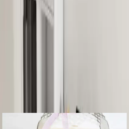
Bu detaylı değerlendirme, ürünün hem teknik özellikleri hem de
kullanıcı deneyimleri ışığında kapsamlı bir analiz sunmaktadır. Her
aşamada kalite ve fonksiyonellik ön planda tutulmuş, kullanıcıların
beklentilerini karşılayacak çözümler geliştirilmiştir.
Paylaş:
f
𝕏
Yorumlar:
Yorum
0
Beğen
Ayın popüler yazıları