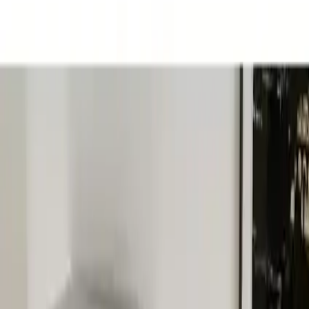
şıklık ve dayanıklılığıyla modern yaşam alanlarınıza
estetik katıyor. Kolay montaj ve uzun ömür garantisiyle
fonksiyonelliği bir arada sunar.
Trendler, ipuçları, rehberler ve yeni fikirlerle dolu
içerikler burada sizi bekliyor.
Mezza Sılence Kitaplık - Çalışma Masası Takımı Beyaz 1990:
Modern ve Fonksiyonel Tasarımın Öncüsü
## Ürün Tanıtımı ve Genel Özellikler
Mezza Sılence Kitaplık ve Çalışma Masası Takımı, özellikle şıklık
ve dayanıklılığı ile öne çıkan, kullanışlı ve estetik bir mobilya
çözümüdür. Beyaz rengin ferahlığını taşıyan bu set, çalışma
alanlarınızı daha düzenli ve çekici hale getirir. 18 mm kalınlığındaki
dayanıklı yonga levhalar, uzun ömürlü kullanım sağlar ve ürünün
sağlamlığını arttırır. Kapsamlı montaj sistemi sayesinde kurulum
süreci kolay ve zevkli hale gelir.
## Tasarım ve Malzeme Kalitesi
Ürünün tasarımı, modern yaşam alanlarına uyum sağlayacak şekilde
özenle hazırlanmıştır. Şık ve minimal hatlara sahip olan bu takım,
hem çalışma alanınıza estetik katacak hem de fonksiyonelliği ile fark
yaratacaktır. Kullanılan malzemeler, yüksek dayanıklılık ve uzun