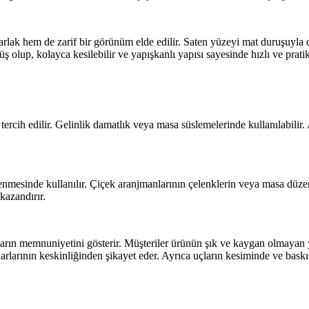
lak hem de zarif bir görünüm elde edilir. Saten yüzeyi mat duruşuyla da f
ş olup, kolayca kesilebilir ve yapışkanlı yapısı sayesinde hızlı ve prati
ercih edilir. Gelinlik damatlık veya masa süslemelerinde kullanılabilir.
lenmesinde kullanılır. Çiçek aranjmanlarının çelenklerin veya masa düzen
kazandırır.
arın memnuniyetini gösterir. Müşteriler ürünün şık ve kaygan olmayan yap
rlarının keskinliğinden şikayet eder. Ayrıca uçların kesiminde ve bask