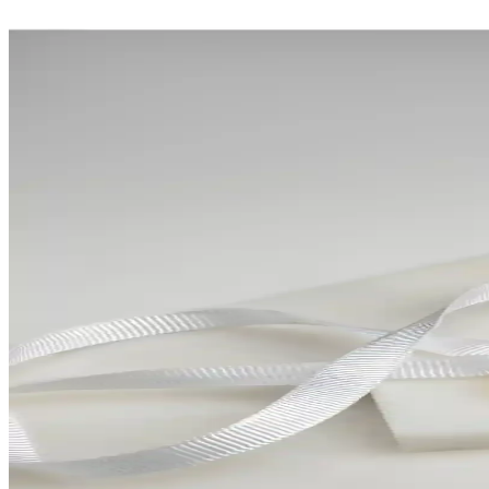
Parti Dolabı 50 Adet Altın Renk Lokum ve Şeker Kut
50 adetlik altın renkli lokum ve şeker kutuları, şıklık ve fonksiyonell
Epoksi Nişan Hediyelikleri ve Dekorasyon Uygulamal
Epoksi nişan hediyelikleri, dayanıklı ve kişiselleştirilebilir tasarıml
Nişan Buketi Seçimi ve Dekorasyonda Trendler: Este
Nişan buketleri, dekorasyon ve mobilya uyumu ile estetik ve anlam dol
ZEKAAVM 2'li Söz Tepsisi Damat Kahvesi ve Nişan Te
ZEKAAVM'nin 2'li söz tepsisi seti, damat kahvesi ve nişan törenleri iç
Ayhanhome Çeyizlik Seccade Setleri Karşılaştırmas
Bu makalede, iki farklı Ayhanhome çeyizlik seccade seti detaylı şekilde
Genel Markalar 2'li Gold Dikdörtgen Kare Aynalı Sö