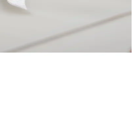
ğlar.
 garanti ile güvence sağlıyor.
lar, uzun ömürlü kullanım sunar.