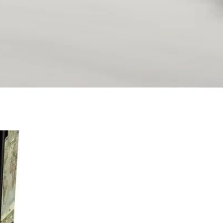
yiyle dikkat çeken bu set, çeşitli sunumlar için ideal olup uzun ömür sa
rım ve Çok Yönlü Kullanım Özellikleri
anım ve modern tasarımıyla nişan ve çeyiz hazırlıklarına uygun, 2 yıl
 ve Dayanıklı Tasarım
ığıyla nişan ve özel günlerinizde yüzüklerinizi şıkça sergilemenizi sağ