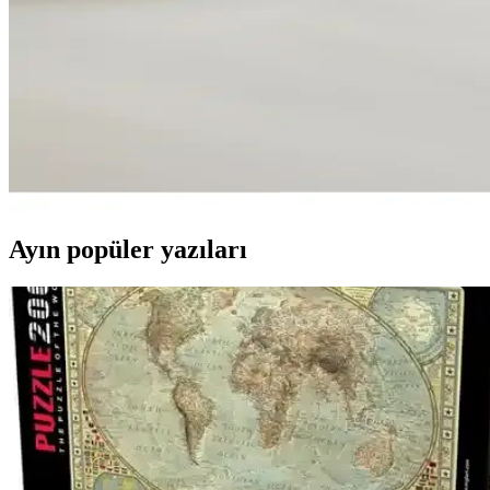
Estetik ve dayanıklı metal malzemeden üretilen, altın rengi aynalı yüze
ADENZ Damat Bohça ve Hediye Sandığı Modern Tasa
Şık ve dayanıklı ADENZ Damat bohça ve hediye sandığı, çok yönlü kull
Mermer Doğal Söz ve Nişan Yüzük Yükseltici Estetik
Mermer malzemeden üretilen bu yüzük yükseltici, estetik ve dayanıklıl
Ayın popüler yazıları