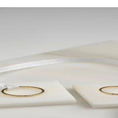
usu Şıklık ve Fonksiyonellik Sunar
iği bir arada sunar. Dayanıklı malzeme ve kolay montaj avantajıyla çeşitl
arı: Kalıcı ve Modern Tasarımlar
arla özel anları ölümsüzleştirir, modern dekorasyonda şık ve özgün çözümle
tik ve Anlam Dolu Detaylar
u seçenekler sunar. Trendler ve kişisel dokunuşlarla en özel gününüzü ş
psisi Şık ve Anlamlı Tasarım
in şık ve dayanıklı tasarımıyla öne çıkar, estetik ve fonksiyonellik sun
ı ve Hangi Ürünün Daha Uygun Olduğu
 karşılaştırılıyor. Ürünlerin özellikleri, kullanıcı yorumları ve seçim i
z Nişan ve Sunum Tepsisi Tanıtımı