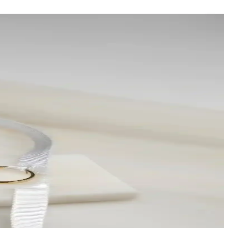
i etkinliklerde ideal çözümdür.
r sunar.
ıklaştırın.
ar, uzun ömürlü kullanım sağlar.
puçlarıyla en uygun hediyelik seccadeyi bulun.