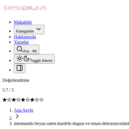
Makaleler
Kategoriler
Hakkımızda
Yazarlar
Ara...
⌘
K
Toggle theme
Değerlendirme
3.7
/
5
Ana Sayfa
miomundo-beyaz-saten-kurdele-dugun-ve-nisan-dekorasyonlari