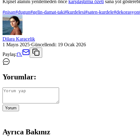
Kişisel alanını yenilemeden önce
karşılaştırma özeti
sana yol gösterebil
#
nisan
#
dugun
#
gelin-damat-taki
#
kurdelesi
#
saten-kurdele
#
dekorasyon
Dilara Karaçelik
1 Mayıs 2025
·
Güncellendi:
19 Ocak 2026
Paylaş:
f
𝕏
Yorumlar:
Yorum
Ayrıca Bakınız