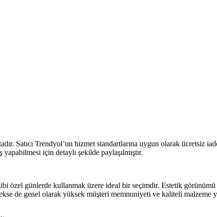
ır. Satıcı Trendyol’un hizmet standartlarına uygun olarak ücretsiz iade 
iş yapabilmesi için detaylı şekilde paylaşılmıştır.
i özel günlerde kullanmak üzere ideal bir seçimdir. Estetik görünümü k
erekse de genel olarak yüksek müşteri memnuniyeti ve kaliteli malzeme yap