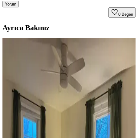
Yorum
0
Beğen
Ayrıca Bakınız
Koltuk ve Aksesuar Sandalyelerde Renk Uyumu ve
Dekorasyonda Görsel Denge Sağlama Yöntemleri
Koltuk ve aksesuar sandalyelerde renk uyumsuzluğu görsel rekabete
yol açabilir. Halı, perde, yastık ve mobilya yerleşimi ile renkler
dengelenerek mekanın estetik bütünlüğü sağlanır.
Ev Dekorasyonunda Denge ve Fonksiyonellik: Renk
Uyumu, Mobilya Yerleşimi ve Estetik İncelemesi
Reddit tartışması üzerinden ev dekorasyonunda renk uyumu,
mobilya yerleşimi ve aksesuar dengesi gibi unsurların yaşam
alanlarının estetik ve fonksiyonelliğini nasıl etkilediği inceleniyor.
Veranda Dekorasyonunda Bitki Seçimi, Aydınlatma
ve Mobilya Düzenlemeleriyle Estetik İyileştirme