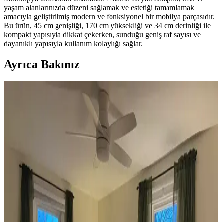
yaşam alanlarınızda düzeni sağlamak ve estetiği tamamlamak
amacıyla geliştirilmiş modern ve fonksiyonel bir mobilya parçasıdır.
Bu ürün, 45 cm genişliği, 170 cm yüksekliği ve 34 cm derinliği ile
kompakt yapısıyla dikkat çekerken, sunduğu geniş raf sayısı ve
dayanıklı yapısıyla kullanım kolaylığı sağlar.
Ayrıca Bakınız
Koltuk ve Aksesuar Sandalyelerde Renk Uyumu ve
Dekorasyonda Görsel Denge Sağlama Yöntemleri
Koltuk ve aksesuar sandalyelerde renk uyumsuzluğu görsel rekabete
yol açabilir. Halı, perde, yastık ve mobilya yerleşimi ile renkler
dengelenerek mekanın estetik bütünlüğü sağlanır.
Ev Dekorasyonunda Denge ve Fonksiyonellik: Renk
Uyumu, Mobilya Yerleşimi ve Estetik İncelemesi
Reddit tartışması üzerinden ev dekorasyonunda renk uyumu,
mobilya yerleşimi ve aksesuar dengesi gibi unsurların yaşam
alanlarının estetik ve fonksiyonelliğini nasıl etkilediği inceleniyor.