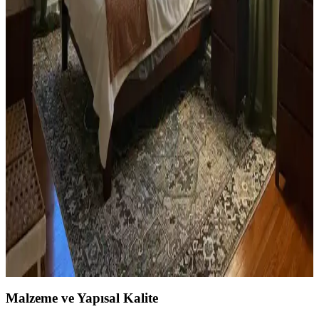
Dekorasyon Uyumu İçin Rehber
Yan sehpa boyamada renk seçimi, mobilya ve dekorasyon uyumu
açısından önemlidir. Koyu tonlar, sıcak renkler ve doğal ahşap
görünümü seçenekleriyle estetik sonuçlar elde edilir.
Ev Kütüphanesi Yenileme: Renk, Dekorasyon ve
Konforun Dengeli Buluşması
Ev kütüphanesi yenilemesinde renklerin rahatlatıcı etkisi, kişisel
dekoratif öğeler ve konforlu mobilyalar ön plandadır. Tavan boyama
ve raf düzeni mekânın atmosferini zenginleştirir.
Yatak Odası Düzeni ve Dekorasyonunda Doğru
Yerleşim ve Tasarım İpuçları
Yatak odasında doğru mobilya yerleşimi, renk uyumu, aydınlatma
ve kişisel dokunuşlarla mekanın fonksiyonelliği ve estetiği artırılır.
Bu ipuçlarıyla odanız daha dengeli ve sıcak bir hale gelir.
Malzeme ve Yapısal Kalite