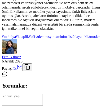
malzemeleri ve fonksiyonel özellikleri ile hem ofis hem de ev
ortamlarında tercih edilebilecek ideal bir mobilya parçasıdır. Uzun
ömürlü kullanımı ve modüler yapısı sayesinde, farklı ihtiyaçlara
uyum sağlar. Ancak, alıcıların ürünün detaylarını dikkatlice
incelemesi ve ölçüleri doğrulaması önemlidir. Bu ürün, modern
yaşam alanlarınızda düzeni ve estetiği bir arada sunmak isteyenler
için mükemmel bir seçim olacaktır.
#
mobilya
#
kitaplik
#
ofis
#
dekorasyon
#
minimalist
#
dayanikli
#
modern
Feral Yılmaz
6 Aralık 2025
Paylaş:
f
𝕏
Yorumlar: