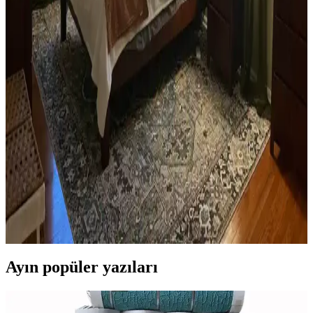
Yan sehpa boyamada renk seçimi, mobilya ve dekorasyon uyumu
açısından önemlidir. Koyu tonlar, sıcak renkler ve doğal ahşap
görünümü seçenekleriyle estetik sonuçlar elde edilir.
Ev Kütüphanesi Yenileme: Renk, Dekorasyon ve
Konforun Dengeli Buluşması
Ev kütüphanesi yenilemesinde renklerin rahatlatıcı etkisi, kişisel
dekoratif öğeler ve konforlu mobilyalar ön plandadır. Tavan boyama
ve raf düzeni mekânın atmosferini zenginleştirir.
Yatak Odası Düzeni ve Dekorasyonunda Doğru
Yerleşim ve Tasarım İpuçları
Yatak odasında doğru mobilya yerleşimi, renk uyumu, aydınlatma
ve kişisel dokunuşlarla mekanın fonksiyonelliği ve estetiği artırılır.
Bu ipuçlarıyla odanız daha dengeli ve sıcak bir hale gelir.
Ayın popüler yazıları