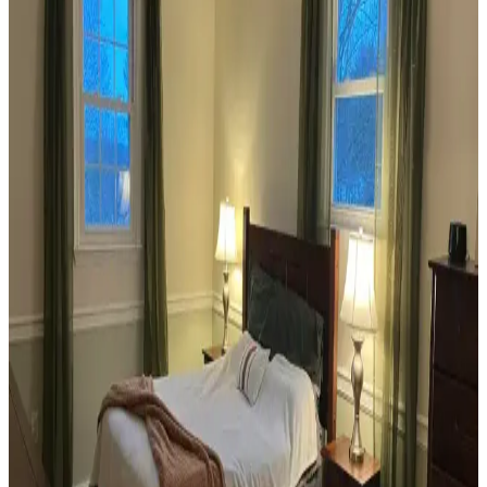
Veranda Dekorasyonunda Bitki Seçimi, Aydınlatma
ve Mobilya Düzenlemeleriyle Estetik İyileştirme
Yöntemleri
Veranda dekorasyonunda bitkiler, halılar, aydınlatma ve mobilyaların
uyumlu kullanımı mekânı daha davetkâr ve fonksiyonel kılar. Doğru
seçimler verandanın atmosferini ve dış görünümünü güçlendirir.
Habitat'tan İkinci El Mobilya Alımı ve Ev
Dekorasyonunda Stil Oluşturma Yöntemleri
Habitat mağazalarından ikinci el mobilya alımı, ekonomik ve özgün
dekorasyon için fırsatlar sunar. Doğru seçim, temizlik ve stil
oluşturma evin atmosferini belirler.
Teal Renkli Sandalyenin Halı ve Dolapla
Uyumunda Renk Tonları ve Aksesuarların Rolü
Teal renkli sandalyenin halı ve dolapla uyumu, doğru renk tonları ve
aksesuar seçimiyle sağlanır. Halıdaki mavi-yeşil alt tonlar ve sıcak
ahşap dolap, teal rengini öne çıkarır, aksesuarlar ise denge oluşturur.
Yan Sehpa Boyama Renk Seçenekleri ve