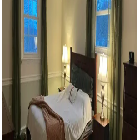
Yöntemleri
Veranda dekorasyonunda bitkiler, halılar, aydınlatma ve mobilyaların
uyumlu kullanımı mekânı daha davetkâr ve fonksiyonel kılar. Doğru
seçimler verandanın atmosferini ve dış görünümünü güçlendirir.
Habitat'tan İkinci El Mobilya Alımı ve Ev
Dekorasyonunda Stil Oluşturma Yöntemleri
Habitat mağazalarından ikinci el mobilya alımı, ekonomik ve özgün
dekorasyon için fırsatlar sunar. Doğru seçim, temizlik ve stil
oluşturma evin atmosferini belirler.
Teal Renkli Sandalyenin Halı ve Dolapla
Uyumunda Renk Tonları ve Aksesuarların Rolü
Teal renkli sandalyenin halı ve dolapla uyumu, doğru renk tonları ve
aksesuar seçimiyle sağlanır. Halıdaki mavi-yeşil alt tonlar ve sıcak
ahşap dolap, teal rengini öne çıkarır, aksesuarlar ise denge oluşturur.
Yan Sehpa Boyama Renk Seçenekleri ve
Dekorasyon Uyumu İçin Rehber