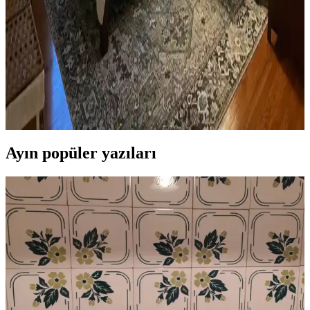
dekoratif öğeler ve konforlu mobilyalar ön plandadır. Tavan boyama
ve raf düzeni mekânın atmosferini zenginleştirir.
Yatak Odası Düzeni ve Dekorasyonunda Doğru
Yerleşim ve Tasarım İpuçları
Yatak odasında doğru mobilya yerleşimi, renk uyumu, aydınlatma
ve kişisel dokunuşlarla mekanın fonksiyonelliği ve estetiği artırılır.
Bu ipuçlarıyla odanız daha dengeli ve sıcak bir hale gelir.
Ayın popüler yazıları