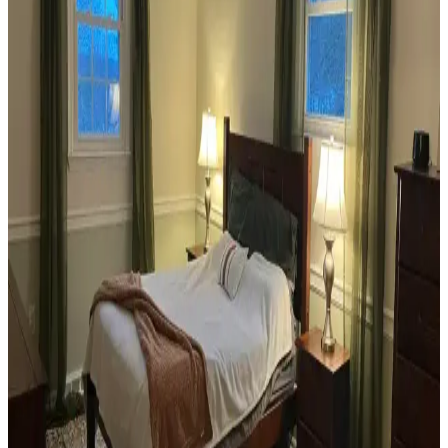
Veranda dekorasyonunda bitkiler, halılar, aydınlatma ve mobilyaların
uyumlu kullanımı mekânı daha davetkâr ve fonksiyonel kılar. Doğru
seçimler verandanın atmosferini ve dış görünümünü güçlendirir.
Habitat'tan İkinci El Mobilya Alımı ve Ev
Dekorasyonunda Stil Oluşturma Yöntemleri
Habitat mağazalarından ikinci el mobilya alımı, ekonomik ve özgün
dekorasyon için fırsatlar sunar. Doğru seçim, temizlik ve stil
oluşturma evin atmosferini belirler.
Teal Renkli Sandalyenin Halı ve Dolapla
Uyumunda Renk Tonları ve Aksesuarların Rolü
Teal renkli sandalyenin halı ve dolapla uyumu, doğru renk tonları ve
aksesuar seçimiyle sağlanır. Halıdaki mavi-yeşil alt tonlar ve sıcak
ahşap dolap, teal rengini öne çıkarır, aksesuarlar ise denge oluşturur.
Yan Sehpa Boyama Renk Seçenekleri ve
Dekorasyon Uyumu İçin Rehber
Yan sehpa boyamada renk seçimi, mobilya ve dekorasyon uyumu