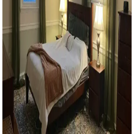
Habitat mağazalarından ikinci el mobilya alımı, ekonomik ve özgün
dekorasyon için fırsatlar sunar. Doğru seçim, temizlik ve stil
oluşturma evin atmosferini belirler.
Teal Renkli Sandalyenin Halı ve Dolapla
Uyumunda Renk Tonları ve Aksesuarların Rolü
Teal renkli sandalyenin halı ve dolapla uyumu, doğru renk tonları ve
aksesuar seçimiyle sağlanır. Halıdaki mavi-yeşil alt tonlar ve sıcak
ahşap dolap, teal rengini öne çıkarır, aksesuarlar ise denge oluşturur.
Yan Sehpa Boyama Renk Seçenekleri ve
Dekorasyon Uyumu İçin Rehber
Yan sehpa boyamada renk seçimi, mobilya ve dekorasyon uyumu
açısından önemlidir. Koyu tonlar, sıcak renkler ve doğal ahşap
görünümü seçenekleriyle estetik sonuçlar elde edilir.
Ev Kütüphanesi Yenileme: Renk, Dekorasyon ve
Konforun Dengeli Buluşması
Ev kütüphanesi yenilemesinde renklerin rahatlatıcı etkisi, kişisel