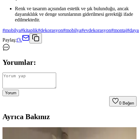
Renk ve tasarım açısından estetik ve şık bulunduğu, ancak
dayanıklılık ve denge sorunlarının giderilmesi gerektiği ifade
edilmektedir.
#
mobilya
#
kitaplik
#
dekorasyon
#
mobilya
#
evdekorasyon
#
montaj
#
dayan
Paylaş:
f
𝕏
Yorumlar:
Yorum
0
Beğen
Ayrıca Bakınız
Koltuk ve Aksesuar Sandalyelerde Renk Uyumu ve