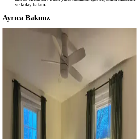
ve kolay bakım.
Ayrıca Bakınız
Koltuk ve Aksesuar Sandalyelerde Renk Uyumu ve
Dekorasyonda Görsel Denge Sağlama Yöntemleri
Koltuk ve aksesuar sandalyelerde renk uyumsuzluğu görsel rekabete
yol açabilir. Halı, perde, yastık ve mobilya yerleşimi ile renkler
dengelenerek mekanın estetik bütünlüğü sağlanır.
Ev Dekorasyonunda Denge ve Fonksiyonellik: Renk
Uyumu, Mobilya Yerleşimi ve Estetik İncelemesi
Reddit tartışması üzerinden ev dekorasyonunda renk uyumu,
mobilya yerleşimi ve aksesuar dengesi gibi unsurların yaşam
alanlarının estetik ve fonksiyonelliğini nasıl etkilediği inceleniyor.
Veranda Dekorasyonunda Bitki Seçimi, Aydınlatma
ve Mobilya Düzenlemeleriyle Estetik İyileştirme
Yöntemleri