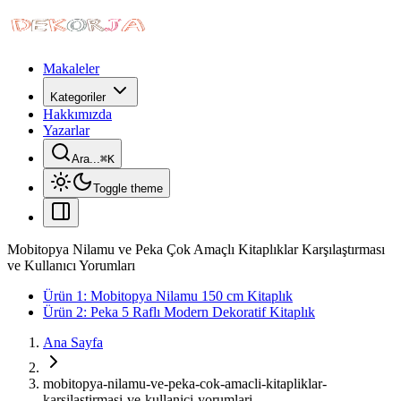
Makaleler
Kategoriler
Hakkımızda
Yazarlar
Ara...
⌘
K
Toggle theme
Mobitopya Nilamu ve Peka Çok Amaçlı Kitaplıklar Karşılaştırması
ve Kullanıcı Yorumları
Ürün 1: Mobitopya Nilamu 150 cm Kitaplık
Ürün 2: Peka 5 Raflı Modern Dekoratif Kitaplık
Ana Sayfa
mobitopya-nilamu-ve-peka-cok-amacli-kitapliklar-
karsilastirmasi-ve-kullanici-yorumlari