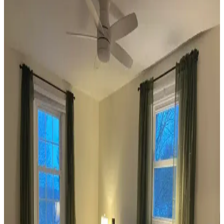
Dekorasyonda Görsel Denge Sağlama Yöntemleri
Koltuk ve aksesuar sandalyelerde renk uyumsuzluğu görsel rekabete
yol açabilir. Halı, perde, yastık ve mobilya yerleşimi ile renkler
dengelenerek mekanın estetik bütünlüğü sağlanır.
Ev Dekorasyonunda Denge ve Fonksiyonellik: Renk
Uyumu, Mobilya Yerleşimi ve Estetik İncelemesi
Reddit tartışması üzerinden ev dekorasyonunda renk uyumu,
mobilya yerleşimi ve aksesuar dengesi gibi unsurların yaşam
alanlarının estetik ve fonksiyonelliğini nasıl etkilediği inceleniyor.
Veranda Dekorasyonunda Bitki Seçimi, Aydınlatma
ve Mobilya Düzenlemeleriyle Estetik İyileştirme
Yöntemleri
Veranda dekorasyonunda bitkiler, halılar, aydınlatma ve mobilyaların
uyumlu kullanımı mekânı daha davetkâr ve fonksiyonel kılar. Doğru
seçimler verandanın atmosferini ve dış görünümünü güçlendirir.
Habitat'tan İkinci El Mobilya Alımı ve Ev
Dekorasyonunda Stil Oluşturma Yöntemleri