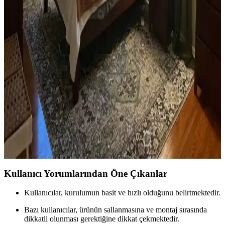
açısından önemlidir. Koyu tonlar, sıcak renkler ve doğal ahşap
görünümü seçenekleriyle estetik sonuçlar elde edilir.
Ev Kütüphanesi Yenileme: Renk, Dekorasyon ve
Konforun Dengeli Buluşması
Ev kütüphanesi yenilemesinde renklerin rahatlatıcı etkisi, kişisel
dekoratif öğeler ve konforlu mobilyalar ön plandadır. Tavan boyama
ve raf düzeni mekânın atmosferini zenginleştirir.
Yatak Odası Düzeni ve Dekorasyonunda Doğru
Yerleşim ve Tasarım İpuçları
Yatak odasında doğru mobilya yerleşimi, renk uyumu, aydınlatma
ve kişisel dokunuşlarla mekanın fonksiyonelliği ve estetiği artırılır.
Bu ipuçlarıyla odanız daha dengeli ve sıcak bir hale gelir.
Kullanıcı Yorumlarından Öne Çıkanlar
Kullanıcılar, kurulumun basit ve hızlı olduğunu belirtmektedir.
Bazı kullanıcılar, ürünün sallanmasına ve montaj sırasında
dikkatli olunması gerektiğine dikkat çekmektedir.