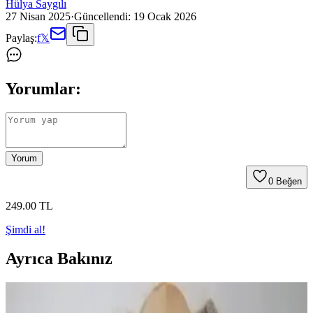
Hülya Saygılı
27 Nisan 2025
·
Güncellendi:
19 Ocak 2026
Paylaş:
f
𝕏
Yorumlar:
Yorum
0
Beğen
249
.00
TL
Şimdi al!
Ayrıca Bakınız
Çeyiz Diyarı Fransız Dantelli Belinda Gelin Seti: