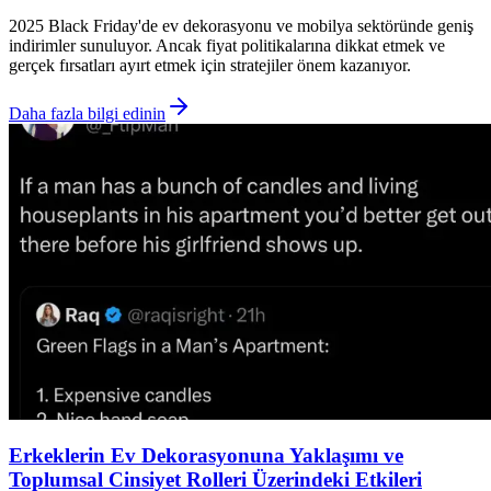
2025 Black Friday'de ev dekorasyonu ve mobilya sektöründe geniş
indirimler sunuluyor. Ancak fiyat politikalarına dikkat etmek ve
gerçek fırsatları ayırt etmek için stratejiler önem kazanıyor.
Daha fazla bilgi edinin
Erkeklerin Ev Dekorasyonuna Yaklaşımı ve
Toplumsal Cinsiyet Rolleri Üzerindeki Etkileri