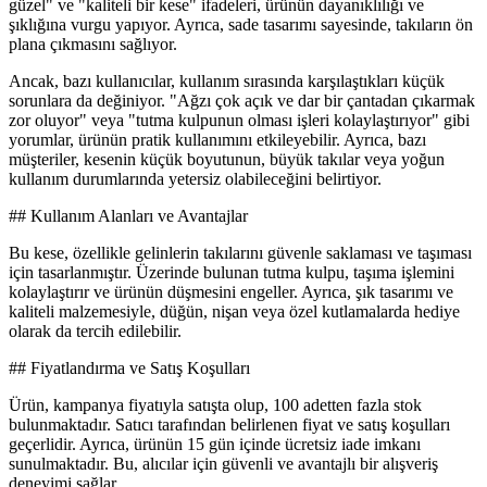
güzel" ve "kaliteli bir kese" ifadeleri, ürünün dayanıklılığı ve
şıklığına vurgu yapıyor. Ayrıca, sade tasarımı sayesinde, takıların ön
plana çıkmasını sağlıyor.
Ancak, bazı kullanıcılar, kullanım sırasında karşılaştıkları küçük
sorunlara da değiniyor. "Ağzı çok açık ve dar bir çantadan çıkarmak
zor oluyor" veya "tutma kulpunun olması işleri kolaylaştırıyor" gibi
yorumlar, ürünün pratik kullanımını etkileyebilir. Ayrıca, bazı
müşteriler, kesenin küçük boyutunun, büyük takılar veya yoğun
kullanım durumlarında yetersiz olabileceğini belirtiyor.
## Kullanım Alanları ve Avantajlar
Bu kese, özellikle gelinlerin takılarını güvenle saklaması ve taşıması
için tasarlanmıştır. Üzerinde bulunan tutma kulpu, taşıma işlemini
kolaylaştırır ve ürünün düşmesini engeller. Ayrıca, şık tasarımı ve
kaliteli malzemesiyle, düğün, nişan veya özel kutlamalarda hediye
olarak da tercih edilebilir.
## Fiyatlandırma ve Satış Koşulları
Ürün, kampanya fiyatıyla satışta olup, 100 adetten fazla stok
bulunmaktadır. Satıcı tarafından belirlenen fiyat ve satış koşulları
geçerlidir. Ayrıca, ürünün 15 gün içinde ücretsiz iade imkanı
sunulmaktadır. Bu, alıcılar için güvenli ve avantajlı bir alışveriş
deneyimi sağlar.