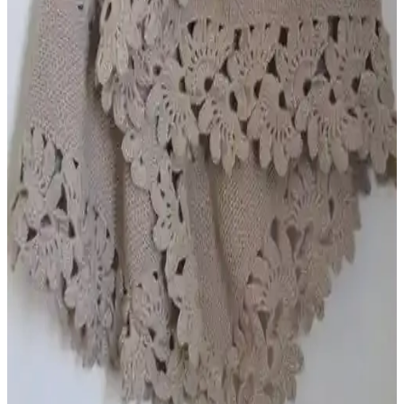
Ayhanhome'un 4'lü gelin bohçası seti, geleneksel motifler ve
modern dokunuşlar ile şıklık ve fonksiyonelliği bir arada sunar, dini
törenlerde ve özel günlerde ideal tercih.
ADENZ Gelin Makyaj Sandığı Modern Tasarım ve
Güvenilirlik ile Uzun Ömürlü Saklama Çözümü
ADENZ Gelin Makyaj Sandığı, modern tasarımı ve dayanıklılığıyla
gelinlerin ve yakınlarının makyaj ürünlerini düzenli ve şık şekilde
saklamasını sağlar, uzun ömürlü kullanım ve garanti ile öne çıkar.
2025'te Kına Gecelerinizi Baştan Yaratacak Şık
Çerez Keseleri
2025'in en şık ve pratik kına çerez keseleriyle kutlamalarınızı
renklendirin. Detayları öğrenin, doğru seçimi yapın!
Kadın Çeyizinde Şıklık ve Fonksiyonelliği Bir Arada
Sağlayan Rehber
Kadın çeyizi, estetik ve kullanışlı ürünlerle hazırlanmalı. Giyimden
dekorasyona, mobilyadan aksesuarlar ve dikkat edilmesi gereken
noktalar hakkında kapsamlı bilgiler içerir.