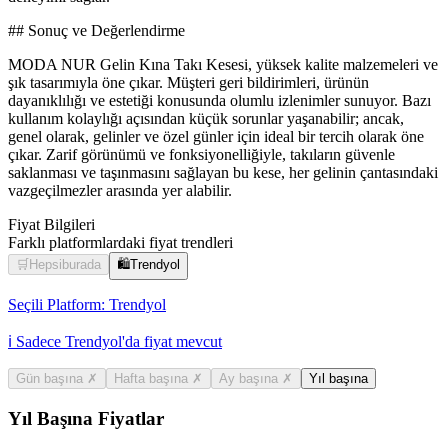
## Sonuç ve Değerlendirme
MODA NUR Gelin Kına Takı Kesesi, yüksek kalite malzemeleri ve
şık tasarımıyla öne çıkar. Müşteri geri bildirimleri, ürünün
dayanıklılığı ve estetiği konusunda olumlu izlenimler sunuyor. Bazı
kullanım kolaylığı açısından küçük sorunlar yaşanabilir; ancak,
genel olarak, gelinler ve özel günler için ideal bir tercih olarak öne
çıkar. Zarif görünümü ve fonksiyonelliğiyle, takıların güvenle
saklanması ve taşınmasını sağlayan bu kese, her gelinin çantasındaki
vazgeçilmezler arasında yer alabilir.
Fiyat Bilgileri
Farklı platformlardaki fiyat trendleri
🛒
Hepsiburada
🛍️
Trendyol
Seçili Platform:
Trendyol
ℹ️ Sadece Trendyol'da fiyat mevcut
Gün başına
✗
Hafta başına
✗
Ay başına
✗
Yıl başına
Yıl Başına Fiyatlar