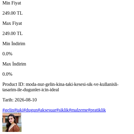
Min Fiyat
249.00
TL
Max Fiyat
249.00
TL
Min İndirim
0.0
%
Max İndirim
0.0
%
Product ID:
moda-nur-gelin-kina-taki-kesesi-sik-ve-kullanisli-
tasarim-ile-dugunler-icin-ideal
Tarih:
2026-08-10
#
gelin
#
taki
#
dugun
#
aksesuar
#
siklik
#
malzeme
#
pratiklik