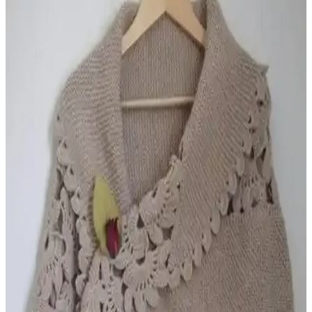
Şıklık ve Kalitenin Buluşması
Yüksek kaliteli pamuk ve Fransız danteliyle tasarlanan Belinda
Gelin Seti, 7 parçalık şık ve fonksiyonel bir seçenek olup, romantik
detaylarıyla düğün hazırlıklarınızı tamamlar.
Çeyiz Diyarı Fransız Dantelli Lalezar Gelin Seti
Kaliteli ve Şık Yatak Takımı
Fransız dantelli Lalezar Gelin Seti, şık tasarımı ve kaliteli
malzemeleriyle evlilik hazırlıklarında öne çıkar. Konfor ve estetiği
bir arada sunar, uzun ömürlü kullanım sağlar.
Ayhan Ayhanhome Çeyizlik Seccade ve Setleri
Karşılaştırması: Tasarım ve Kullanım Özellikleri
İki farklı Ayhan Ayhanhome seccade setinin tasarım, malzeme ve
kullanıcı yorumlarıyla detaylı karşılaştırması. Hangi ürün
ihtiyaçlarınıza daha uygun, öğrenin.
Ayhanhome 4'lü Gelin Bohçası Seti Geleneksel ve
Modern Tasarım ile Şıklık Sunar