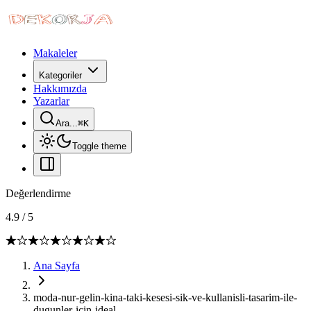
Makaleler
Kategoriler
Hakkımızda
Yazarlar
Ara...
⌘
K
Toggle theme
Değerlendirme
4.9
/
5
Ana Sayfa
moda-nur-gelin-kina-taki-kesesi-sik-ve-kullanisli-tasarim-ile-
dugunler-icin-ideal