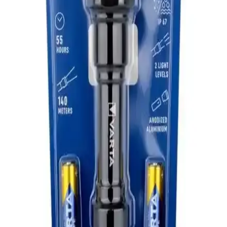
çıkan, uzun süreli kullanım ve geniş aydınlatma mesafesi sunan
profesyonel bir el feneridir.
Anka Süper Parlak 9 LEDli Metal Mini El Feneri:
Güçlü ve Taşınabilir Kamp Aydınlatması
Anka Süper Parlak 9 LEDli metal mini el feneri, kompakt boyutu ve
yüksek performansıyla kamp, acil durumlar ve dış mekan aktiviteleri
için ideal, dayanıklı ve taşınabilir bir aydınlatma çözümüdür.
Watton WT-600 Güçlü 3000 Lümen LED El Feneri
Yüksek Performans ve Dayanıklılık
Watton WT-600, 3000 Lümen LED güç seviyesi, dayanıklı
alüminyum gövdesi ve çok yönlü kullanım özellikleriyle öne çıkan
yüksek performanslı el feneridir.
Varta 16611 LED Penlight: Kompakt ve Dayanıklı
El Feneri, Güçlü LED Teknolojisi ile Kullanım
Kolaylığı
Varta 16611 LED Penlight, metal gövdesi, enerji tasarruflu LED
teknolojisi ve kompakt tasarımıyla günlük ve profesyonel