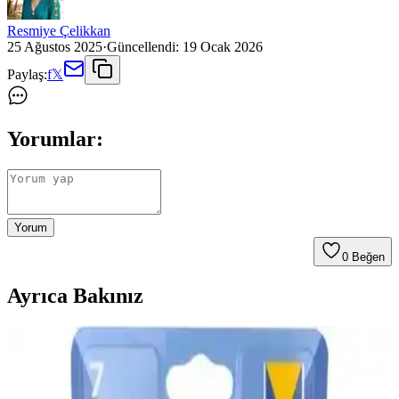
Resmiye Çelikkan
25 Ağustos 2025
·
Güncellendi:
19 Ocak 2026
Paylaş:
f
𝕏
Yorumlar:
Yorum
0
Beğen
Ayrıca Bakınız
Cata CT-8024 Şarj Edilebilir LED El Feneri Günlük
ve Dış Mekan Kullanımı İçin Uygun