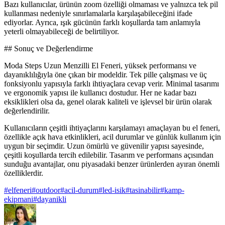
Bazı kullanıcılar, ürünün zoom özelliği olmaması ve yalnızca tek pil
kullanması nedeniyle sınırlamalarla karşılaşabileceğini ifade
ediyorlar. Ayrıca, ışık gücünün farklı koşullarda tam anlamıyla
yeterli olmayabileceği de belirtiliyor.
## Sonuç ve Değerlendirme
Moda Steps Uzun Menzilli El Feneri, yüksek performansı ve
dayanıklılığıyla öne çıkan bir modeldir. Tek pille çalışması ve üç
fonksiyonlu yapısıyla farklı ihtiyaçlara cevap verir. Minimal tasarımı
ve ergonomik yapısı ile kullanıcı dostudur. Her ne kadar bazı
eksiklikleri olsa da, genel olarak kaliteli ve işlevsel bir ürün olarak
değerlendirilir.
Kullanıcıların çeşitli ihtiyaçlarını karşılamayı amaçlayan bu el feneri,
özellikle açık hava etkinlikleri, acil durumlar ve günlük kullanım için
uygun bir seçimdir. Uzun ömürlü ve güvenilir yapısı sayesinde,
çeşitli koşullarda tercih edilebilir. Tasarım ve performans açısından
sunduğu avantajlar, onu piyasadaki benzer ürünlerden ayıran önemli
özelliklerdir.
#
elfeneri
#
outdoor
#
acil-durum
#
led-isik
#
tasinabilir
#
kamp-
ekipmani
#
dayanikli