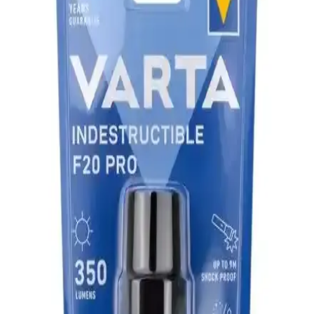
Cata CT-8024 şarj edilebilir LED el feneri, hafif ve dayanıklı
tasarımıyla farklı ortamlar için ideal, çok modlu ve suya dayanıklı
özellikleriyle güvenilir aydınlatma sağlar.
Pather Işıldaklı El Feneri: Kompakt ve Güçlü
Taşınabilir Aydınlatma Çözümü
Pather Işıldaklı El Feneri, kompakt tasarımı ve yüksek
performansıyla öne çıkan taşınabilir LED el feneridir. Çift LED
modu ve uzun pil ömrü sayesinde çeşitli ihtiyaçlara uygun pratik bir
aydınlatma sağlar.
Haoruiqi Uzun Menzilli Şarj Edilebilir Mini El
Feneri: Dayanıklı ve Taşınabilir Tasarım
Haoruiqi'nin uzun menzilli, şarj edilebilir mini el feneri, dayanıklı
malzeme ve kompakt tasarımıyla açık hava etkinliklerinde güvenilir
ışık sağlar.
Led Lenser L7 El Feneri: Dayanıklı ve Yüksek
Performanslı Profesyonel Aydınlatma Cihazı
Led Lenser L7 el feneri, dayanıklılığı ve yüksek performansıyla öne