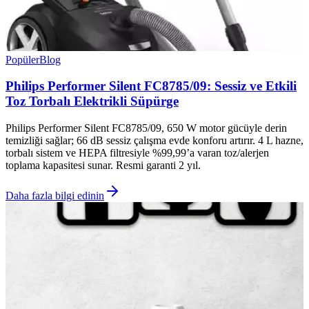
Popüler
Blog
Philips Performer Silent FC8785/09: Sessiz ve Etkili
Toz Torbalı Elektrikli Süpürge
Philips Performer Silent FC8785/09, 650 W motor gücüyle derin
temizliği sağlar; 66 dB sessiz çalışma evde konforu artırır. 4 L hazne,
torbalı sistem ve HEPA filtresiyle %99,99’a varan toz/alerjen
toplama kapasitesi sunar. Resmi garanti 2 yıl.
Daha fazla bilgi edinin