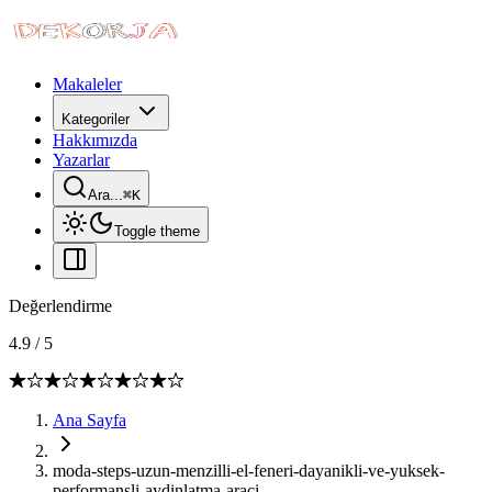
Makaleler
Kategoriler
Hakkımızda
Yazarlar
Ara...
⌘
K
Toggle theme
Değerlendirme
4.9
/
5
Ana Sayfa
moda-steps-uzun-menzilli-el-feneri-dayanikli-ve-yuksek-
performansli-aydinlatma-araci