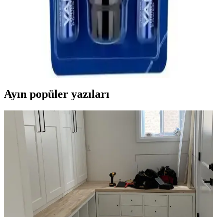
kullanımlar için ideal, pratik ve dayanıklı bir el feneridir.
Varta 18711 Indestructible F20 Pro 6W LED El
Feneri Güçlü ve Dayanıklı Tasarımıyla Öne Çıkıyor
Varta 18711 Indestructible F20 Pro, 6W LED ile yüksek parlaklık
sağlayan, dayanıklı ve ergonomik tasarımıyla dış mekan ve acil
durumlar için ideal bir el feneridir.
Ayın popüler yazıları