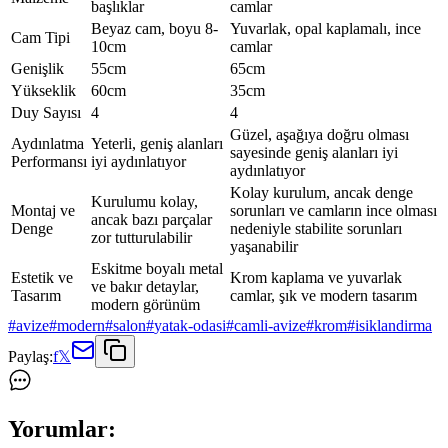
başlıklar
camlar
Beyaz cam, boyu 8-
Yuvarlak, opal kaplamalı, ince
Cam Tipi
10cm
camlar
Genişlik
55cm
65cm
Yükseklik
60cm
35cm
Duy Sayısı
4
4
Güzel, aşağıya doğru olması
Aydınlatma
Yeterli, geniş alanları
sayesinde geniş alanları iyi
Performansı
iyi aydınlatıyor
aydınlatıyor
Kolay kurulum, ancak denge
Kurulumu kolay,
Montaj ve
sorunları ve camların ince olması
ancak bazı parçalar
Denge
nedeniyle stabilite sorunları
zor tutturulabilir
yaşanabilir
Eskitme boyalı metal
Estetik ve
Krom kaplama ve yuvarlak
ve bakır detaylar,
Tasarım
camlar, şık ve modern tasarım
modern görünüm
#
avize
#
modern
#
salon
#
yatak-odasi
#
camli-avize
#
krom
#
isiklandirma
Paylaş:
f
𝕏
Yorumlar: