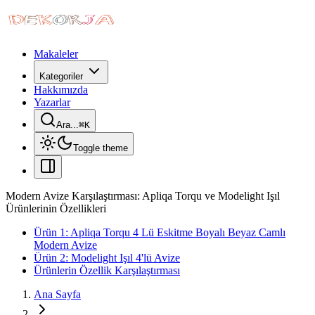
Makaleler
Kategoriler
Hakkımızda
Yazarlar
Ara...
⌘
K
Toggle theme
Modern Avize Karşılaştırması: Apliqa Torqu ve Modelight Işıl
Ürünlerinin Özellikleri
Ürün 1: Apliqa Torqu 4 Lü Eskitme Boyalı Beyaz Camlı
Modern Avize
Ürün 2: Modelight Işıl 4'lü Avize
Ürünlerin Özellik Karşılaştırması
Ana Sayfa