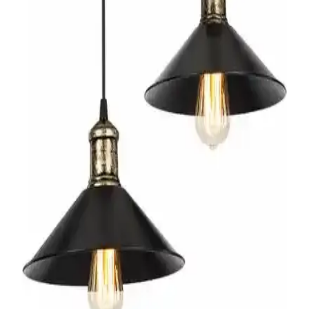
avizeyi seçmenize yardımcı oluyoruz.
Çocuk Odası İçin Estetik ve Fonksiyonel Ahşap
Dekoratif Avize Seçenekleri
Ahşap ve metal malzeme uyumuyla tasarlanmış, enerji tasarruflu ve
sade şıklıkta çocuk odası avizesi, kolay montaj ve dayanıklılık sunar,
odanın atmosferini güzelleştirir.
Rustik Ahşap Avize Karşılaştırması: Hüma Tasarım
ve Morvizyon Modelleri
İki rustik tarzda ahşap avizeyi malzeme, tasarım ve kullanım
alanlarına göre karşılaştırıyoruz. Hüma Tasarım ve Morvizyon
modellerinin özellikleri, kullanıcı yorumları ve avantajlarıyla ilgili
detaylar burada.
Modelight Maya 2'li Sıralı Avize: Siyah Kumlama
Yüzeyde Modern ve Rustik Şıklık
Modelight Maya 2'li Sıralı Avize, siyah kumlama yüzeyli metal
gövde ve ABS/PC şapkalarla modern ile rustik arasındaki zarafeti
bir araya getirir. 2x E27 duy, ampuller dahil değildir; 60 W’a kadar
güçle çalışır. Işık aşağıya yönelir ve salona odaklı ambiyans sağlar.