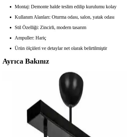
Montaj: Demonte halde teslim edilip kurulumu kolay
Kullanım Alanları: Oturma odası, salon, yatak odası
Stil Özelliği: Zincirli, modern tasarım
Ampuller: Hariç
Ürün ölçüleri ve detaylar net olarak belirtilmiştir
Ayrıca Bakınız
Mutfak Adası Aydınlatmasında Siyah ve Beyaz
Avize Seçiminin Etkileri ve Tasarım Uyumu
Mutfak adası aydınlatmasında siyah ve beyaz avizelerin renk
uyumu, tasarım ve ışık etkileri inceleniyor. Kontrast ve bütünlük,
altın detaylar ve stil uyumu değerlendirilerek ideal seçim öneriliyor.
Mutfak Adası İçin Avize Seçiminde Estetik ve
Fonksiyonellik Kriterleri