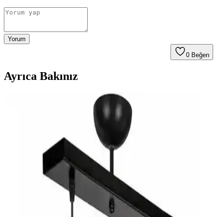
Yorum
0
Beğen
Ayrıca Bakınız
Mutfak Adası Aydınlatmasında Siyah ve Beyaz
Avize Seçiminin Etkileri ve Tasarım Uyumu
Mutfak adası aydınlatmasında siyah ve beyaz avizelerin renk
uyumu, tasarım ve ışık etkileri inceleniyor. Kontrast ve bütünlük,
altın detaylar ve stil uyumu değerlendirilerek ideal seçim öneriliyor.
Mutfak Adası İçin Avize Seçiminde Estetik ve
Fonksiyonellik Kriterleri
Mutfak adası avizesi seçerken göz sağlığı, estetik uyum, teknik
uygunluk ve bütçe dengesi önemlidir. Doğru avize, çalışma alanını