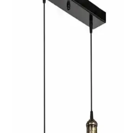
Mutfak adası avizesi seçerken göz sağlığı, estetik uyum, teknik
uygunluk ve bütçe dengesi önemlidir. Doğru avize, çalışma alanını
konforlu ve görsel açıdan dengeli kılar.
Düşük Tavanlı Mutfaklarda Avize Seçimi ve
Aydınlatma Yerleşim Rehberi
Düşük tavanlı mutfaklarda avize seçimi ve yerleşimi, ışık rengi,
montaj, temizlik ve şarap saklama önerileriyle işlevsel ve estetik
aydınlatma çözümleri sunar.
İstanbul Festinhouse Pasta Tekli Sarkıt Avize Açık
Kahve Modern İç Mekan Dekorasyonu İçin Uygun
İstanbul'un modern yaşam alanlarına uygun, dayanıklı metal gövde
ve kumaş detaylı şık sarkıt avize, uygun fiyat ve kullanım
kolaylığıyla iç mekanlara estetik katıyor.
Eray Ayınlatma LED Avize Karşılaştırması:
Modeller ve Özellikler Analizi
Eray Ayınlatma 2560-3+1 ve 9278-40 modellerinin özellikleri,
kullanıcı yorumları ve karşılaştırmasıyla evinize en uygun LED