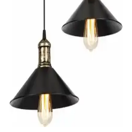
Çocuk Odası İçin Estetik ve Fonksiyonel Ahşap
Dekoratif Avize Seçenekleri
Ahşap ve metal malzeme uyumuyla tasarlanmış, enerji tasarruflu ve
sade şıklıkta çocuk odası avizesi, kolay montaj ve dayanıklılık sunar,
odanın atmosferini güzelleştirir.
Rustik Ahşap Avize Karşılaştırması: Hüma Tasarım
ve Morvizyon Modelleri
İki rustik tarzda ahşap avizeyi malzeme, tasarım ve kullanım
alanlarına göre karşılaştırıyoruz. Hüma Tasarım ve Morvizyon
modellerinin özellikleri, kullanıcı yorumları ve avantajlarıyla ilgili
detaylar burada.
Modelight Maya 2'li Sıralı Avize: Siyah Kumlama
Yüzeyde Modern ve Rustik Şıklık
Modelight Maya 2'li Sıralı Avize, siyah kumlama yüzeyli metal
gövde ve ABS/PC şapkalarla modern ile rustik arasındaki zarafeti
bir araya getirir. 2x E27 duy, ampuller dahil değildir; 60 W’a kadar
güçle çalışır. Işık aşağıya yönelir ve salona odaklı ambiyans sağlar.