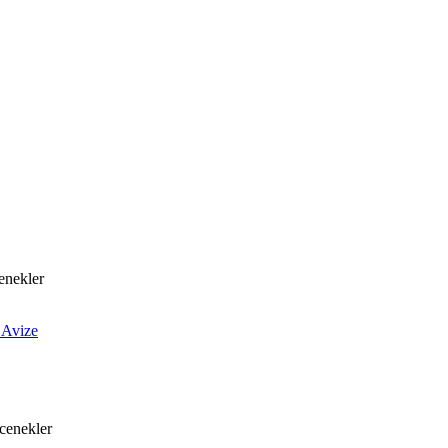
enekler
 Avize
ecenekler