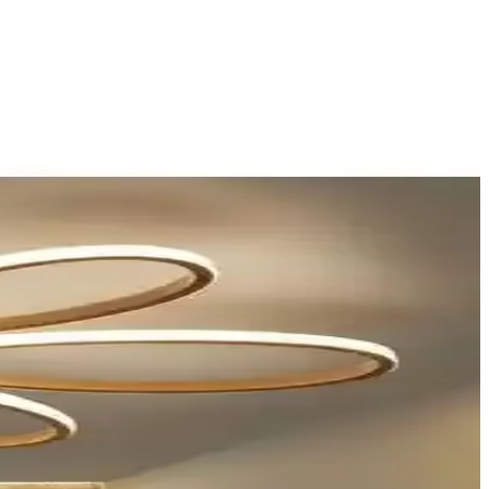
 kapsamlı bilgiler içerir.
ı seçenekleri sunar. Montajlı teslim, 2 yıl garanti, metal gövde.
k ve fonksiyonellik katıyor.
 geniş alanlara uygun, enerji tasarruflu LED avize, estetik ve