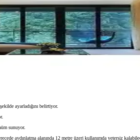
ik özellikler ve kullanıcı memnuniyetleri analiz edilerek en uygun aydı
 Fonksiyonel Aydınlatma Çözümü
e modern tasarım ve yüksek performans sunar. Üç renk seçeneği ve kade
zellikler ve kullanıcı deneyimleri
etaylı karşılaştırmasıyla, ihtiyaçlarınıza en uygun aydınlatma çözümünü
rn ve Şık Tasarım Özellikleri
ayan LED teknolojisi ve geniş alanlara uygun parlaklığıyla ev ve ofis 
ekilde ayarladığını belirtiyor.
r.
ünüm sunuyor.
erecede aydınlatma alanında 12 metre üzeri kullanımda yetersiz kalabilec