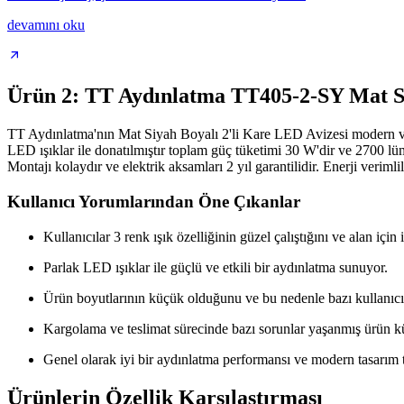
devamını oku
Ürün 2: TT Aydınlatma TT405-2-SY Mat Si
TT Aydınlatma'nın Mat Siyah Boyalı 2'li Kare LED Avizesi modern ve 
LED ışıklar ile donatılmıştır toplam güç tüketimi 30 W'dir ve 2700 lüme
Montajı kolaydır ve elektrik aksamları 2 yıl garantilidir. Enerji verim
Kullanıcı Yorumlarından Öne Çıkanlar
Kullanıcılar 3 renk ışık özelliğinin güzel çalıştığını ve alan için 
Parlak LED ışıklar ile güçlü ve etkili bir aydınlatma sunuyor.
Ürün boyutlarının küçük olduğunu ve bu nedenle bazı kullanıcıla
Kargolama ve teslimat sürecinde bazı sorunlar yaşanmış ürün küç
Genel olarak iyi bir aydınlatma performansı ve modern tasarım t
Ürünlerin Özellik Karşılaştırması