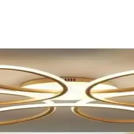
ze Karşılaştırması ve Özellikleri
eyimleri karşılaştırması, enerji verimliliği ve montaj detaylarıyla ilgili
, 20–30 m² alan aydınlatma
–30 m² için homojen aydınlatma ve 3000 K/4200 K/6500 K renk sıcaklığ
cuk Odası ve İç Mekan Aydınlatması
LED teknolojisi ve ayarlanabilir renk seçenekleriyle iç mekanlara şıklı
rn Tasarım ve Yüksek Performans
 kalitesiyle öne çıkar. Üç renk seçeneği ve ayarlanabilir yüksekliğiyle
erinin Karşılaştırması