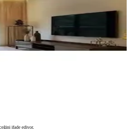
nlatma seçeneği sunuluyor.
meli ışık ayarlarıyla geniş alanlara uygun şık aydınlatma sağlar.
 bulun.
dekorasyonunu tamamlar.
eğini ifade ediyor.