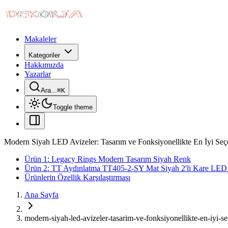
Makaleler
Kategoriler
Hakkımızda
Yazarlar
Ara...
⌘
K
Toggle theme
Modern Siyah LED Avizeler: Tasarım ve Fonksiyonellikte En İyi Seç
Ürün 1: Legacy Rings Modern Tasarım Siyah Renk
Ürün 2: TT Aydınlatma TT405-2-SY Mat Siyah 2'li Kare LED
Ürünlerin Özellik Karşılaştırması
Ana Sayfa
modern-siyah-led-avizeler-tasarim-ve-fonksiyonellikte-en-iyi-s