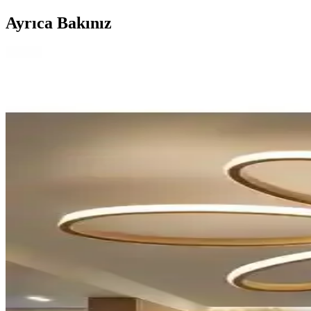
Ayrıca Bakınız
Adaled ve Vies Teknoloji Modern Tavana Sıfır LED Avi
İki popüler modern tavan LED avizesinin tasarım, özellik ve kullanıcı den
Eray Aydınlatma 5100-4 LED Avize: 120W, 10.800 lm
Eray 5100-4 LED Avize, 120 W toplam güç ile 10.800 Lümen sağlar; 20
Modern ve Şık Siyah Kare LED Avize TT405-2-SY Ço
TT405-2-SY modeli, mat siyah kare tasarımı, enerji tasarrufu sağlayan 
Eray Ay<dı>nlatma 1666-1 B LED Beyaz Avize Mode
Eray Ay<dı>nlatma'nın 1666-1 B modeli, modern tasarımı ve yüksek ışık
fonksiyonel çözümler sunar.
Eray Aydınlatma ve TT Aydınlatma LED Avize Modell