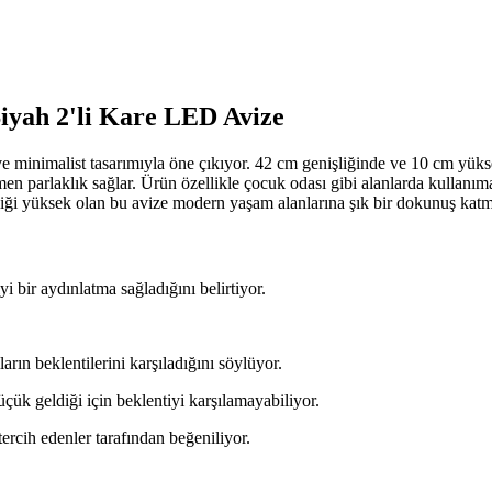
yah 2'li Kare LED Avize
minimalist tasarımıyla öne çıkıyor. 42 cm genişliğinde ve 10 cm yüksek
n parlaklık sağlar. Ürün özellikle çocuk odası gibi alanlarda kullanıma u
liliği yüksek olan bu avize modern yaşam alanlarına şık bir dokunuş katma
iyi bir aydınlatma sağladığını belirtiyor.
rın beklentilerini karşıladığını söylüyor.
ük geldiği için beklentiyi karşılamayabiliyor.
ercih edenler tarafından beğeniliyor.