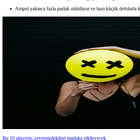
Ampul yakınca fazla parlak olabiliyor ve bazı küçük defolarla kar
Bu 10 alışveriş, çevrenizdekileri mutlaka etkileyecek