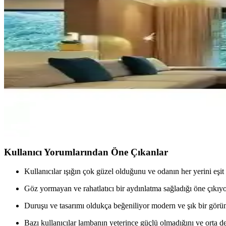
İki popüler LED avize modeli detaylı karşılaştırmasıyla, tasarım, tekn
Eray Ayınlatma 5100-3 Krom LED Avize Modern ve
Eray Ayınlatma'nın 5100-3 modeli, krom kaplama ve LED teknolojisiyl
İki farklı LED avize modeli karşılaştırması: tasarım, ö
İki LED avize modelinin tasarım, güç, alan ve kullanıcı deneyimleri d
Artı Ayydınlatma Papatya Plafonyer Ledli Avize Mode
Papatya Plafonyer Ledli Avize, modern tasarımı, enerji tasarrufu sağl
Kullanıcı Yorumlarından Öne Çıkanlar
Kullanıcılar ışığın çok güzel olduğunu ve odanın her yerini eşit ş
Göz yormayan ve rahatlatıcı bir aydınlatma sağladığı öne çıkıyo
Duruşu ve tasarımı oldukça beğeniliyor modern ve şık bir gör
Bazı kullanıcılar lambanın yeterince güçlü olmadığını ve orta d