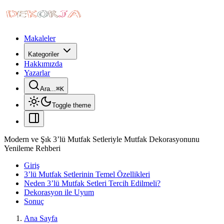
Makaleler
Kategoriler
Hakkımızda
Yazarlar
Ara...
⌘
K
Toggle theme
Modern ve Şık 3’lü Mutfak Setleriyle Mutfak Dekorasyonunu
Yenileme Rehberi
Giriş
3’lü Mutfak Setlerinin Temel Özellikleri
Neden 3’lü Mutfak Setleri Tercih Edilmeli?
Dekorasyon ile Uyum
Sonuç
Ana Sayfa