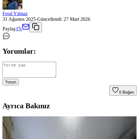
Feral Yılmaz
31 Ağustos 2025
·
Güncellendi:
27 Mart 2026
Paylaş:
f
𝕏
Yorumlar:
Yorum
0
Beğen
Ayrıca Bakınız
Mutfak Dekorasyonunda Tezgah Arkası ve Dolap
Renkleri: Estetik ve Fonksiyonel Çözümler