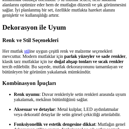
alanlarını optimize eder hem de mutfağın düzenli ve şık görünmesini
sağlar. İyi planlanmış bir set, özellikle mutfakta hareket alanını
genişletir ve kullanışlılığı artırır.
Dekorasyon ile Uyum
Renk ve Stil Seçenekleri
Her mutfak
stil
ine uygun çeşitli renk ve malzeme seçenekleri
mevcuttur. Modern mutfaklar için
parlak yüzeyler ve sade renkler
,
klasik tarz mutfaklar için ise
doğal ahşap tonları ve sıcak renkler
tercih edilebilir. Bu sayede, mutfak dekorasyonunu tamamlayan ve
bütünleyen bir görünüm yakalamak mümkündür.
Kombinasyon İpuçları
Renk uyumu
: Duvar renkleriyle setin renkleri arasında uyum
yakalamak, mekânın bütünlüğünü sağlar.
Aksesuar ve detaylar
: Metal kulplar, LED aydınlatmalar
veya dekoratif detaylar ile setin görsel çekiciliği artırılabilir.
Fonksiyonellik ve estetik dengesine dikkat
: Mutfağın genel