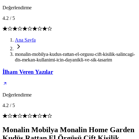
Değerlendirme
4.2
/
5
Ana Sayfa
monalin-mobilya-kudus-rattan-el-orgusu-cift-kisilik-salincagi-
dis-mekan-kullanimi-icin-dayanikli-ve-sik-tasarim
İlham Veren Yazılar
Değerlendirme
4.2
/
5
Monalin Mobilya Monalin Home Garden
Kudüs Rattan El Örgüsü Çift Kişilik