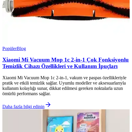
Popüler
Blog
Xiaomi Mi Vacuum Mop 1c 2-in-1 Çok Fonksiyonlu
Temizlik Cihazı Özellikleri ve Kullanım İpuçları
Xiaomi Mi Vacuum Mop 1c 2-in-1, vakum ve paspas özellikleriyle
pratik ve etkili temizlik sağlar. Uyumlu modeller ve aksesuarlarıyla
kullanım kolaylığı sunar, dikkat edilmesi gereken noktalarla uzun
ömürlü performans sağlar.
Daha fazla bilgi edinin