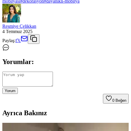
mobilyasi
#
dekorasyon
#
dayanikli-mobilya
Resmiye Çelikkan
4 Temmuz 2025
Paylaş:
f
𝕏
Yorumlar:
Yorum
0
Beğen
Ayrıca Bakınız