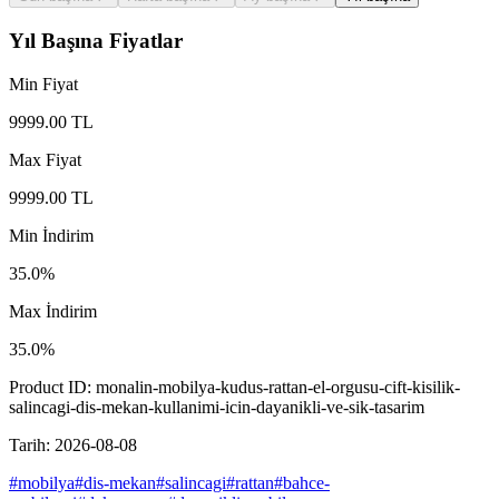
Yıl Başına Fiyatlar
Min Fiyat
9999.00
TL
Max Fiyat
9999.00
TL
Min İndirim
35.0
%
Max İndirim
35.0
%
Product ID:
monalin-mobilya-kudus-rattan-el-orgusu-cift-kisilik-
salincagi-dis-mekan-kullanimi-icin-dayanikli-ve-sik-tasarim
Tarih:
2026-08-08
#
mobilya
#
dis-mekan
#
salincagi
#
rattan
#
bahce-