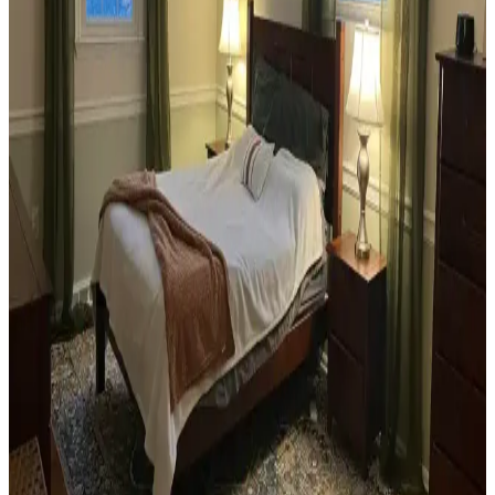
Dekorasyonunda Stil Oluşturma Yöntemleri
Habitat mağazalarından ikinci el mobilya alımı, ekonomik ve özgün
dekorasyon için fırsatlar sunar. Doğru seçim, temizlik ve stil
oluşturma evin atmosferini belirler.
Teal Renkli Sandalyenin Halı ve Dolapla
Uyumunda Renk Tonları ve Aksesuarların Rolü
Teal renkli sandalyenin halı ve dolapla uyumu, doğru renk tonları ve
aksesuar seçimiyle sağlanır. Halıdaki mavi-yeşil alt tonlar ve sıcak
ahşap dolap, teal rengini öne çıkarır, aksesuarlar ise denge oluşturur.
Yan Sehpa Boyama Renk Seçenekleri ve
Dekorasyon Uyumu İçin Rehber
Yan sehpa boyamada renk seçimi, mobilya ve dekorasyon uyumu
açısından önemlidir. Koyu tonlar, sıcak renkler ve doğal ahşap
görünümü seçenekleriyle estetik sonuçlar elde edilir.
Ev Kütüphanesi Yenileme: Renk, Dekorasyon ve
Konforun Dengeli Buluşması