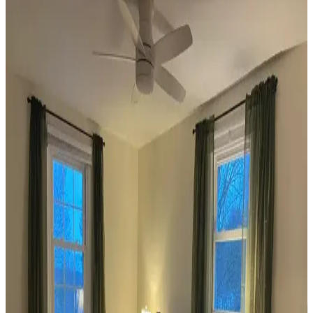
Koltuk ve Aksesuar Sandalyelerde Renk Uyumu ve
Dekorasyonda Görsel Denge Sağlama Yöntemleri
Koltuk ve aksesuar sandalyelerde renk uyumsuzluğu görsel rekabete
yol açabilir. Halı, perde, yastık ve mobilya yerleşimi ile renkler
dengelenerek mekanın estetik bütünlüğü sağlanır.
Ev Dekorasyonunda Denge ve Fonksiyonellik: Renk
Uyumu, Mobilya Yerleşimi ve Estetik İncelemesi
Reddit tartışması üzerinden ev dekorasyonunda renk uyumu,
mobilya yerleşimi ve aksesuar dengesi gibi unsurların yaşam
alanlarının estetik ve fonksiyonelliğini nasıl etkilediği inceleniyor.
Veranda Dekorasyonunda Bitki Seçimi, Aydınlatma
ve Mobilya Düzenlemeleriyle Estetik İyileştirme
Yöntemleri
Veranda dekorasyonunda bitkiler, halılar, aydınlatma ve mobilyaların
uyumlu kullanımı mekânı daha davetkâr ve fonksiyonel kılar. Doğru
seçimler verandanın atmosferini ve dış görünümünü güçlendirir.
Habitat'tan İkinci El Mobilya Alımı ve Ev