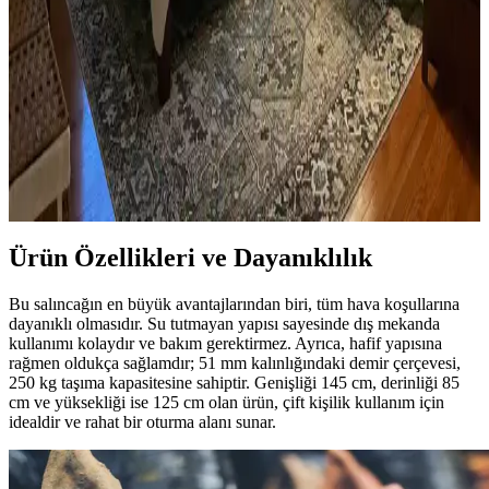
Ev kütüphanesi yenilemesinde renklerin rahatlatıcı etkisi, kişisel
dekoratif öğeler ve konforlu mobilyalar ön plandadır. Tavan boyama
ve raf düzeni mekânın atmosferini zenginleştirir.
Yatak Odası Düzeni ve Dekorasyonunda Doğru
Yerleşim ve Tasarım İpuçları
Yatak odasında doğru mobilya yerleşimi, renk uyumu, aydınlatma
ve kişisel dokunuşlarla mekanın fonksiyonelliği ve estetiği artırılır.
Bu ipuçlarıyla odanız daha dengeli ve sıcak bir hale gelir.
Ürün Özellikleri ve Dayanıklılık
Bu salıncağın en büyük avantajlarından biri, tüm hava koşullarına
dayanıklı olmasıdır. Su tutmayan yapısı sayesinde dış mekanda
kullanımı kolaydır ve bakım gerektirmez. Ayrıca, hafif yapısına
rağmen oldukça sağlamdır; 51 mm kalınlığındaki demir çerçevesi,
250 kg taşıma kapasitesine sahiptir. Genişliği 145 cm, derinliği 85
cm ve yüksekliği ise 125 cm olan ürün, çift kişilik kullanım için
idealdir ve rahat bir oturma alanı sunar.