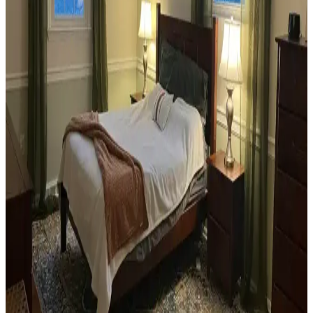
Dekorasyonunda Stil Oluşturma Yöntemleri
Habitat mağazalarından ikinci el mobilya alımı, ekonomik ve özgün
dekorasyon için fırsatlar sunar. Doğru seçim, temizlik ve stil
oluşturma evin atmosferini belirler.
Teal Renkli Sandalyenin Halı ve Dolapla
Uyumunda Renk Tonları ve Aksesuarların Rolü
Teal renkli sandalyenin halı ve dolapla uyumu, doğru renk tonları ve
aksesuar seçimiyle sağlanır. Halıdaki mavi-yeşil alt tonlar ve sıcak
ahşap dolap, teal rengini öne çıkarır, aksesuarlar ise denge oluşturur.
Yan Sehpa Boyama Renk Seçenekleri ve
Dekorasyon Uyumu İçin Rehber
Yan sehpa boyamada renk seçimi, mobilya ve dekorasyon uyumu
açısından önemlidir. Koyu tonlar, sıcak renkler ve doğal ahşap
görünümü seçenekleriyle estetik sonuçlar elde edilir.
Ev Kütüphanesi Yenileme: Renk, Dekorasyon ve
Konforun Dengeli Buluşması