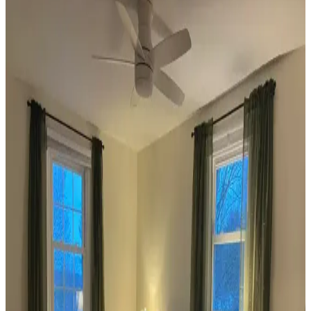
Koltuk ve Aksesuar Sandalyelerde Renk Uyumu ve
Dekorasyonda Görsel Denge Sağlama Yöntemleri
Koltuk ve aksesuar sandalyelerde renk uyumsuzluğu görsel rekabete
yol açabilir. Halı, perde, yastık ve mobilya yerleşimi ile renkler
dengelenerek mekanın estetik bütünlüğü sağlanır.
Ev Dekorasyonunda Denge ve Fonksiyonellik: Renk
Uyumu, Mobilya Yerleşimi ve Estetik İncelemesi
Reddit tartışması üzerinden ev dekorasyonunda renk uyumu,
mobilya yerleşimi ve aksesuar dengesi gibi unsurların yaşam
alanlarının estetik ve fonksiyonelliğini nasıl etkilediği inceleniyor.
Veranda Dekorasyonunda Bitki Seçimi, Aydınlatma
ve Mobilya Düzenlemeleriyle Estetik İyileştirme
Yöntemleri
Veranda dekorasyonunda bitkiler, halılar, aydınlatma ve mobilyaların
uyumlu kullanımı mekânı daha davetkâr ve fonksiyonel kılar. Doğru
seçimler verandanın atmosferini ve dış görünümünü güçlendirir.
Habitat'tan İkinci El Mobilya Alımı ve Ev