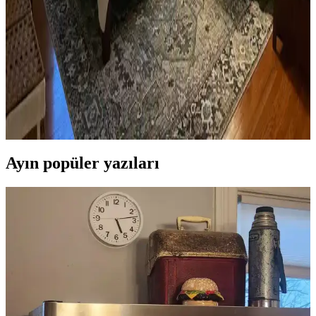
Ev kütüphanesi yenilemesinde renklerin rahatlatıcı etkisi, kişisel
dekoratif öğeler ve konforlu mobilyalar ön plandadır. Tavan boyama
ve raf düzeni mekânın atmosferini zenginleştirir.
Yatak Odası Düzeni ve Dekorasyonunda Doğru
Yerleşim ve Tasarım İpuçları
Yatak odasında doğru mobilya yerleşimi, renk uyumu, aydınlatma
ve kişisel dokunuşlarla mekanın fonksiyonelliği ve estetiği artırılır.
Bu ipuçlarıyla odanız daha dengeli ve sıcak bir hale gelir.
Ayın popüler yazıları