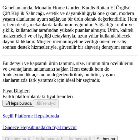
Genel anlamda, Monalin Home Garden Kudüs Rattan El Örgüsü
Çift Kişilik Salıncağı, estetik ve dayanıklılığıyla öne çıkan, modern
yaşam alanlarına uyum sağlayan bir ürün olarak değerlendirilir. Hem
iç hem de dış mekanlarda kullanımı uygundur. Sağladığı konfor ve
şıklık, kullanıcılar tarafından yüksek puanlar almıştır. Ürün, kaliteli
malzemeleri ve el işçiliği detaylarıyla, uzun yıllar kullanılabilecek
dayanıklılıktadır. Müşteri memnuniyetine verdiği önem ve satış
sonrası destek hizmetleriyle, güvenilir bir alışveriş deneyimi sunar.
Bu detaylı ve kapsamlı ürün tanıtımı, size, ürünün tüm özelliklerini
ve avantajlarını anlamanızı sağlar. Hem estetik hem de
fonksiyonellik açısından değerlendirilmiş bu ürün, yaşam
alanlarınızda fark yaratmak için ideal bir seçimdir.
Fiyat Bilgileri
Farklı platformlardaki fiyat trendleri
🛒
Hepsiburada
🛍️
Trendyol
Seçili Platform:
Hepsiburada
ℹ️ Sadece Hepsiburada'da fiyat mevcut
Gün başına
✗
Hafta başına
✗
Ay başına
✗
Yıl başına