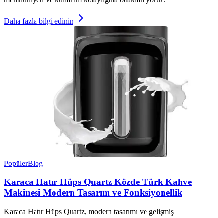
Daha fazla bilgi edinin
Popüler
Blog
Karaca Hatır Hüps Quartz Közde Türk Kahve
Makinesi Modern Tasarım ve Fonksiyonellik
Karaca Hatır Hüps Quartz, modern tasarımı ve gelişmiş