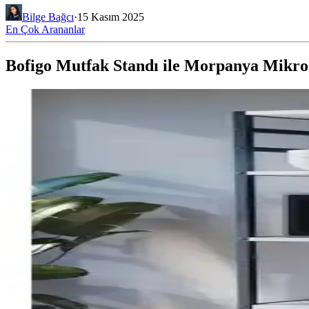
Bilge Bağcı
·
15 Kasım 2025
En Çok Arananlar
Bofigo Mutfak Standı ile Morpanya Mikrod