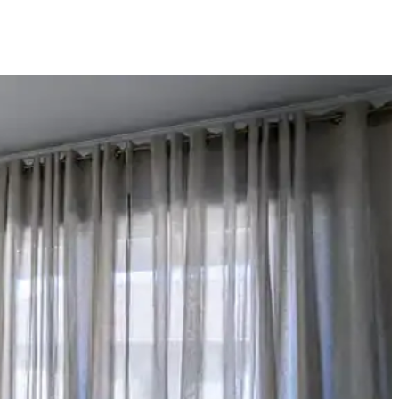
. Doğru renk ve malzeme seçimi mekanın havasını belirler.
tirilir. Bitkiler ve aksesuarlar atmosferi canlandırır.
ikle daha az tercih edilir ve alt boşluk bırakabilir.
ümlerle uyum sağlama yöntemleri detaylandırılmaktadır.