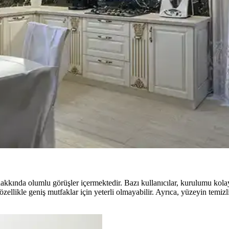
atma ve donanım değişiklikleriyle estetik ve fonksiyonel yenileme yönteml
ıyla Uyum Sağlama Yöntemleri
aplarıyla renk uyumu sağlama teknikleri detaylıca ele alınmaktadır. Ma
ernatif Mobilya ve Dekorasyon Önerileri
lenme veya sosyal alanlara dönüştürülebilir. Doğru düzenlemelerle fon
le Jaluzi Seçenekleri
u, kullanım alışkanlıkları ve dekorasyon tarzı önemlidir. Roman storlar
 hakkında olumlu görüşler içermektedir. Bazı kullanıcılar, kurulumu kol
özellikle geniş mutfaklar için yeterli olmayabilir. Ayrıca, yüzeyin temiz