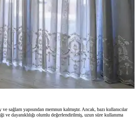
eri ele alınmaktadır.
liyet etkin ve estetik çözümler sunulmaktadır.
ksiyonel ve estetik mekanlar yaratmak mümkündür.
, bambu jaluziler ve dekoratif filmler estetik ve fonksiyonel
ay ve sağlam yapısından memnun kalmıştır. Ancak, bazı kullanıcılar
liği ve dayanıklılığı olumlu değerlendirilmiş, uzun süre kullanıma