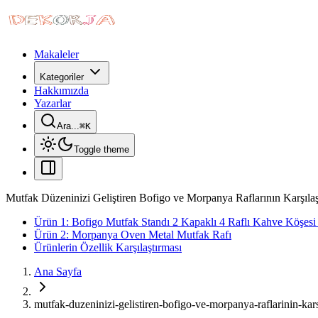
Makaleler
Kategoriler
Hakkımızda
Yazarlar
Ara...
⌘
K
Toggle theme
Mutfak Düzeninizi Geliştiren Bofigo ve Morpanya Raflarının Karşılaş
Ürün 1: Bofigo Mutfak Standı 2 Kapaklı 4 Raflı Kahve Köşesi
Ürün 2: Morpanya Oven Metal Mutfak Rafı
Ürünlerin Özellik Karşılaştırması
Ana Sayfa
mutfak-duzeninizi-gelistiren-bofigo-ve-morpanya-raflarinin-kars