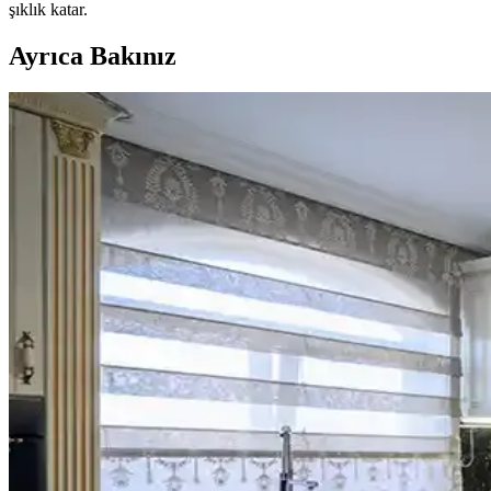
şıklık katar.
Ayrıca Bakınız
Mutfak Dekorasyonunda Tezgah Arkası ve Dolap Renk
Mutfak dekorasyonunda tezgah arkası değiştirme, dolaplarda ikili tonl
Mutfak Dekorasyonunda Aydınlatma, Renk ve Düzenle
Mutfak dekorasyonunda aydınlatma, renk uyumu ve düzenleme teknikleriy
Mutfak Duvarında İki Çerçevenin Yan Yana mı Dikey m
Mutfakta iki çerçevenin yerleşimi, yan yana ve aralıklı konumlandırıldığ
Mutfak Tezgahı ve Backsplash Renk Uyumu: Estetik
Mutfak tezgahı ile backsplash arasındaki renk uyumsuzlukları, malzeme
Kiralık Mutfaklarda Başarılı Yenileme ve Tasarım İçi