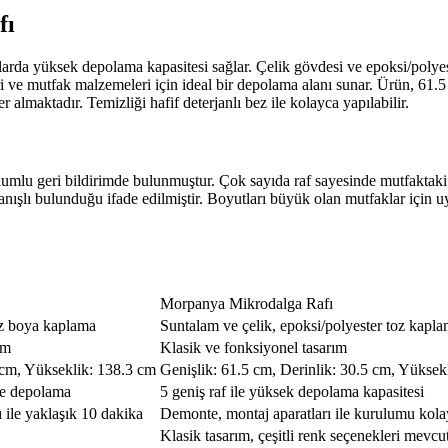
fı
rda yüksek depolama kapasitesi sağlar. Çelik gövdesi ve epoksi/polyes
letleri ve mutfak malzemeleri için ideal bir depolama alanı sunar. Ürün, 6
almaktadır. Temizliği hafif deterjanlı bez ile kolayca yapılabilir.
lumlu geri bildirimde bulunmuştur. Çok sayıda raf sayesinde mutfaktaki
anışlı bulunduğu ifade edilmiştir. Boyutları büyük olan mutfaklar için u
Morpanya Mikrodalga Rafı
oz boya kaplama
Suntalam ve çelik, epoksi/polyester toz kapl
ım
Klasik ve fonksiyonel tasarım
 cm, Yükseklik: 138.3 cm
Genişlik: 61.5 cm, Derinlik: 30.5 cm, Yüksek
ede depolama
5 geniş raf ile yüksek depolama kapasitesi
ile yaklaşık 10 dakika
Demonte, montaj aparatları ile kurulumu kola
Klasik tasarım, çeşitli renk seçenekleri mevcu