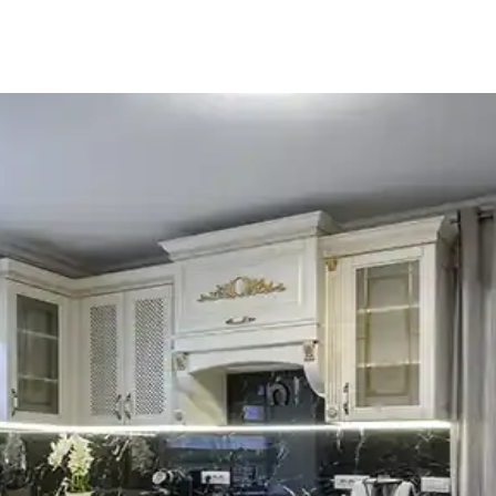
leri: Estetik ve Fonksiyonel Çözümler
ama ve altın aksesuar kullanımı estetik ve fonksiyonel bir denge sağlar
 Pratik İyileştirme Yöntemleri
le koyu renkli dolaplar ve siyah buzdolabı gibi unsurlar uyumlu hale ge
i Yerleştirilmesi Üzerine Analiz
ında mekanın şıklığını ve görsel dengesini artırır. Dikey asma ise genell
 ve Fonksiyonel Çözümler
 ve ton farklılıklarından kaynaklanır. Bu yazıda, kalıcı ve geçici çöz
n İzin ve Malzeme Seçimi