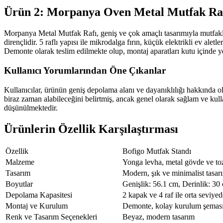
Ürün 2: Morpanya Oven Metal Mutfak Ra
Morpanya Metal Mutfak Rafı, geniş ve çok amaçlı tasarımıyla mutfakla
dirençlidir. 5 raflı yapısı ile mikrodalga fırın, küçük elektrikli ev a
Demonte olarak teslim edilmekte olup, montaj aparatları kutu içinde yer 
Kullanıcı Yorumlarından Öne Çıkanlar
Kullanıcılar, ürünün geniş depolama alanı ve dayanıklılığı hakkında o
biraz zaman alabileceğini belirtmiş, ancak genel olarak sağlam ve kull
düşünülmektedir.
Ürünlerin Özellik Karşılaştırması
Özellik
Bofigo Mutfak Standı
Malzeme
Yonga levha, metal gövde ve t
Tasarım
Modern, şık ve minimalist tasar
Boyutlar
Genişlik: 56.1 cm, Derinlik: 30
Depolama Kapasitesi
2 kapak ve 4 raf ile orta seviy
Montaj ve Kurulum
Demonte, kolay kurulum şeması 
Renk ve Tasarım Seçenekleri
Beyaz, modern tasarım