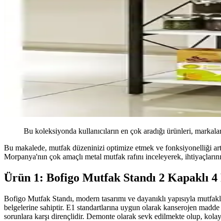
Bu koleksiyonda kullanıcıların en çok aradığı ürünleri, markalar
Bu makalede, mutfak düzeninizi optimize etmek ve fonksiyonelliği artırm
Morpanya'nın çok amaçlı metal mutfak rafını inceleyerek, ihtiyaçları
Ürün 1: Bofigo Mutfak Standı 2 Kapaklı 4
Bofigo Mutfak Standı, modern tasarımı ve dayanıklı yapısıyla mutfakl
belgelerine sahiptir. E1 standartlarına uygun olarak kanserojen madde
sorunlara karşı dirençlidir. Demonte olarak sevk edilmekte olup, kola