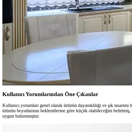
Kiralık mutfaklarda ev sahibi ile iletişim ve izin süreci, boya, aydınl
Eski Seramik Karoları Yenileme ve Mutfak Dolaplar
Eski seramik karoları değiştirmeden yenileme yöntemleri ve mutfak dol
Mutfaktaki Boş Alanların İşlevsel Kullanımı İçin Alt
Mutfaktaki boş alanlar, mobilya seçimi ve dekorasyonla çalışma, din
Mutfak Pencereleri İçin Estetik ve Fonksiyonel Perde i
Mutfak pencereleri için perde ve jaluzi seçiminde mevcut pencere durum
çözümler sunar.
Kullanıcı Yorumlarından Öne Çıkanlar
Kullanıcı yorumları genel olarak ürünün dayanıklılığı ve şık tasarımı
ürünün boyutlarının beklentilerine göre küçük olabileceğini belirtmiş, 
uygun bulunmuştur.