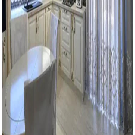
yenileme yöntemleri ele alınmaktadır.
Eski Seramik Karoları Yenileme ve Mutfak
Dolaplarıyla Uyum Sağlama Yöntemleri
Eski seramik karoları değiştirmeden yenileme yöntemleri ve mutfak
dolaplarıyla renk uyumu sağlama teknikleri detaylıca ele
alınmaktadır. Maliyet etkin ve estetik çözümler sunulmaktadır.
Mutfaktaki Boş Alanların İşlevsel Kullanımı İçin
Alternatif Mobilya ve Dekorasyon Önerileri
Mutfaktaki boş alanlar, mobilya seçimi ve dekorasyonla çalışma,
dinlenme veya sosyal alanlara dönüştürülebilir. Doğru
düzenlemelerle fonksiyonel ve estetik mekanlar yaratmak
mümkündür.
Mutfak Pencereleri İçin Estetik ve Fonksiyonel
Perde ile Jaluzi Seçenekleri
Mutfak pencereleri için perde ve jaluzi seçiminde mevcut pencere
durumu, kullanım alışkanlıkları ve dekorasyon tarzı önemlidir.
Roman storlar, bambu jaluziler ve dekoratif filmler estetik ve