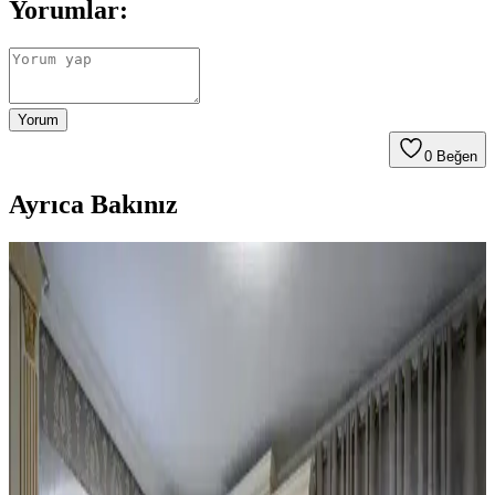
Yorumlar:
Yorum
0
Beğen
Ayrıca Bakınız
Mutfak Dekorasyonunda Tezgah Arkası ve Dolap
Renkleri: Estetik ve Fonksiyonel Çözümler
Mutfak dekorasyonunda tezgah arkası değiştirme, dolaplarda ikili
tonlama ve altın aksesuar kullanımı estetik ve fonksiyonel bir denge
sağlar. Doğru renk ve malzeme seçimi mekanın havasını belirler.
Mutfak Dekorasyonunda Aydınlatma, Renk ve
Düzenle Pratik İyileştirme Yöntemleri
Mutfak dekorasyonunda aydınlatma, renk uyumu ve düzenleme