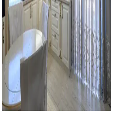
Eski Seramik Karoları Yenileme ve Mutfak
Dolaplarıyla Uyum Sağlama Yöntemleri
Eski seramik karoları değiştirmeden yenileme yöntemleri ve mutfak
dolaplarıyla renk uyumu sağlama teknikleri detaylıca ele
alınmaktadır. Maliyet etkin ve estetik çözümler sunulmaktadır.
Mutfaktaki Boş Alanların İşlevsel Kullanımı İçin
Alternatif Mobilya ve Dekorasyon Önerileri
Mutfaktaki boş alanlar, mobilya seçimi ve dekorasyonla çalışma,
dinlenme veya sosyal alanlara dönüştürülebilir. Doğru
düzenlemelerle fonksiyonel ve estetik mekanlar yaratmak
mümkündür.
Mutfak Pencereleri İçin Estetik ve Fonksiyonel
Perde ile Jaluzi Seçenekleri
Mutfak pencereleri için perde ve jaluzi seçiminde mevcut pencere
durumu, kullanım alışkanlıkları ve dekorasyon tarzı önemlidir.
Roman storlar, bambu jaluziler ve dekoratif filmler estetik ve
fonksiyonel çözümler sunar.