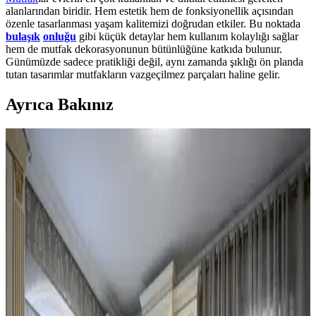
alanlarından biridir. Hem estetik hem de fonksiyonellik açısından
özenle tasarlanması yaşam kalitemizi doğrudan etkiler. Bu noktada
bulaşık
onluğu
gibi küçük detaylar hem kullanım kolaylığı sağlar
hem de mutfak dekorasyonunun bütünlüğüne katkıda bulunur.
Günümüzde sadece pratikliği değil, aynı zamanda şıklığı ön planda
tutan tasarımlar mutfakların vazgeçilmez parçaları haline gelir.
Ayrıca Bakınız
Mutfak Dekorasyonunda Tezgah Arkası ve Dolap
Renkleri: Estetik ve Fonksiyonel Çözümler
Mutfak dekorasyonunda tezgah arkası değiştirme, dolaplarda ikili
tonlama ve altın aksesuar kullanımı estetik ve fonksiyonel bir denge
sağlar. Doğru renk ve malzeme seçimi mekanın havasını belirler.
Mutfak Dekorasyonunda Aydınlatma, Renk ve
Düzenle Pratik İyileştirme Yöntemleri
Mutfak dekorasyonunda aydınlatma, renk uyumu ve düzenleme
teknikleriyle koyu renkli dolaplar ve siyah buzdolabı gibi unsurlar
uyumlu hale getirilir. Bitkiler ve aksesuarlar atmosferi canlandırır.