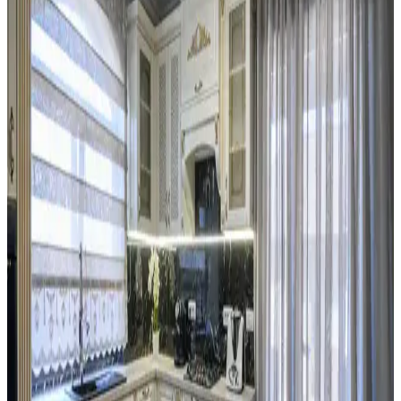
Mutfak Duvarında İki Çerçevenin Yan Yana mı
Dikey mi Yerleştirilmesi Üzerine Analiz
Mutfakta iki çerçevenin yerleşimi, yan yana ve aralıklı
konumlandırıldığında mekanın şıklığını ve görsel dengesini artırır.
Dikey asma ise genellikle daha az tercih edilir ve alt boşluk
bırakabilir.
Mutfak Tezgahı ve Backsplash Renk Uyumu:
Estetik ve Fonksiyonel Çözümler
Mutfak tezgahı ile backsplash arasındaki renk uyumsuzlukları,
malzeme ve ton farklılıklarından kaynaklanır. Bu yazıda, kalıcı ve
geçici çözümlerle uyum sağlama yöntemleri detaylandırılmaktadır.
Kiralık Mutfaklarda Başarılı Yenileme ve Tasarım
İçin İzin ve Malzeme Seçimi
Kiralık mutfaklarda ev sahibi ile iletişim ve izin süreci, boya,
aydınlatma ve donanım değişiklikleriyle estetik ve fonksiyonel
yenileme yöntemleri ele alınmaktadır.