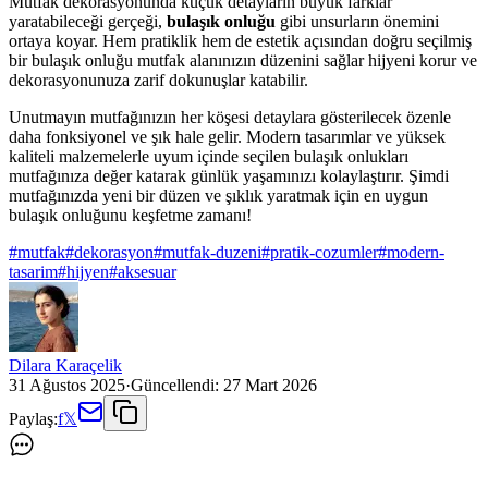
Mutfak dekorasyonunda küçük detayların büyük farklar
yaratabileceği gerçeği,
bulaşık onluğu
gibi unsurların önemini
ortaya koyar. Hem pratiklik hem de estetik açısından doğru seçilmiş
bir bulaşık onluğu mutfak alanınızın düzenini sağlar hijyeni korur ve
dekorasyonunuza zarif dokunuşlar katabilir.
Unutmayın mutfağınızın her köşesi detaylara gösterilecek özenle
daha fonksiyonel ve şık hale gelir. Modern tasarımlar ve yüksek
kaliteli malzemelerle uyum içinde seçilen bulaşık onlukları
mutfağınıza değer katarak günlük yaşamınızı kolaylaştırır. Şimdi
mutfağınızda yeni bir düzen ve şıklık yaratmak için en uygun
bulaşık onluğunu keşfetme zamanı!
#
mutfak
#
dekorasyon
#
mutfak-duzeni
#
pratik-cozumler
#
modern-
tasarim
#
hijyen
#
aksesuar
Dilara Karaçelik
31 Ağustos 2025
·
Güncellendi:
27 Mart 2026
Paylaş:
f
𝕏