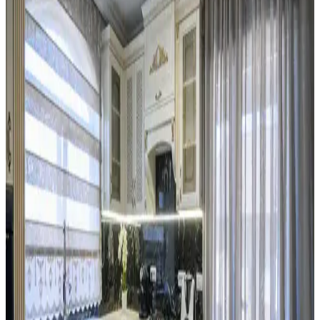
teknikleriyle koyu renkli dolaplar ve siyah buzdolabı gibi unsurlar
uyumlu hale getirilir. Bitkiler ve aksesuarlar atmosferi canlandırır.
Mutfak Duvarında İki Çerçevenin Yan Yana mı
Dikey mi Yerleştirilmesi Üzerine Analiz
Mutfakta iki çerçevenin yerleşimi, yan yana ve aralıklı
konumlandırıldığında mekanın şıklığını ve görsel dengesini artırır.
Dikey asma ise genellikle daha az tercih edilir ve alt boşluk
bırakabilir.
Mutfak Tezgahı ve Backsplash Renk Uyumu:
Estetik ve Fonksiyonel Çözümler
Mutfak tezgahı ile backsplash arasındaki renk uyumsuzlukları,
malzeme ve ton farklılıklarından kaynaklanır. Bu yazıda, kalıcı ve
geçici çözümlerle uyum sağlama yöntemleri detaylandırılmaktadır.
Kiralık Mutfaklarda Başarılı Yenileme ve Tasarım
İçin İzin ve Malzeme Seçimi
Kiralık mutfaklarda ev sahibi ile iletişim ve izin süreci, boya,
aydınlatma ve donanım değişiklikleriyle estetik ve fonksiyonel