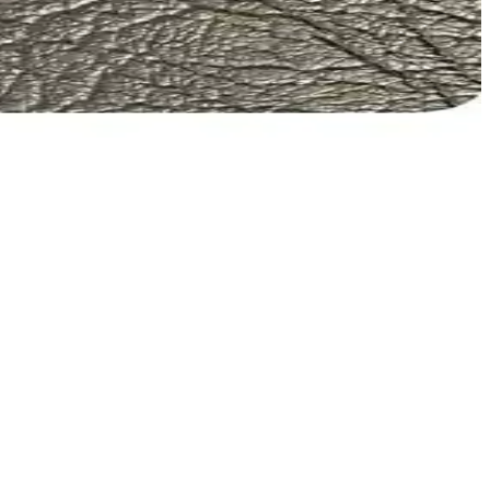
 endüstriyel uygulamalara uygun, kolay kullanım sağlayan bir çözüm
anları ve avantajlar sunuyor.
arşılaştırılıyor. Hangi ürün daha uygun? Öğrenin.