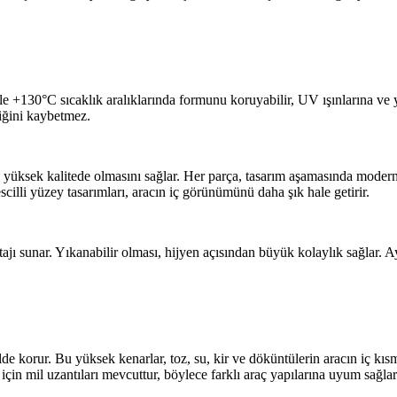
130°C sıcaklık aralıklarında formunu koruyabilir, UV ışınlarına ve yük
liğini kaybetmez.
n yüksek kalitede olmasını sağlar. Her parça, tasarım aşamasında moder
scilli yüzey tasarımları, aracın iç görünümünü daha şık hale getirir.
 sunar. Yıkanabilir olması, hijyen açısından büyük kolaylık sağlar. Ayr
lde korur. Bu yüksek kenarlar, toz, su, kir ve döküntülerin aracın iç kısm
çin mil uzantıları mevcuttur, böylece farklı araç yapılarına uyum sağlar