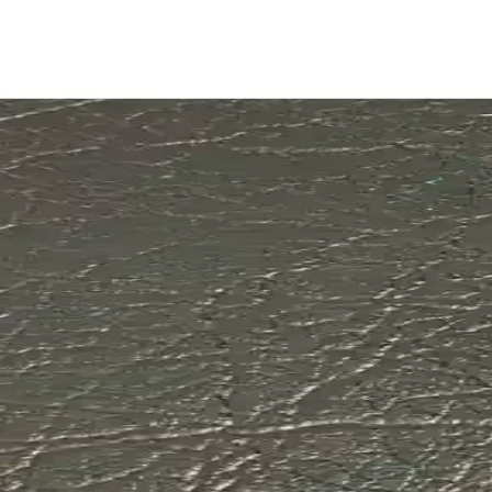
) İçin Yüksek Performans ve Güvenilirlik
ecek seti, üstün performans, sessiz çalışma ve dayanıklılık sunarak güv
mı 2019-2025 Uyumlu Güvenilir Performans
19-2025 modellerle uyumlu, grafit kaplamalı kauçuk ve aerodinamik tasar
ilir Temizlik Çözümü
ileri ve dayanıklı malzemeleriyle kusursuz temizlik ve güvenli sürüş sağl
üçlü Performans Sunar
likleriyle her hava koşulunda üstün performans sağlar, güvenli sürüş içi
 Deri Ürünlerinin Karşılaştırması
ullanım alanları ve kullanıcı yorumlarıyla detaylı karşılaştırması, ihtiya
 15 Metre Uzunlukta Endüstriyel Kullanım