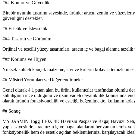
### Konfor ve Güvenlik
Birebir uyumlu tasarımı sayesinde, ürünler aracın zemin ve yüzeyleriy
güvenliğini destekler.
## Estetik ve İşlevsellik
### Tasarım ve Görünüm
Orijinal ve tescilli yüzey tasarımları, aracın iç ve bagaj alanına tazeli
### Koruma ve Hijyen
Yüksek kaliteli kauçuk malzeme, sıvı ve kirlerin kolayca temizlenmesin
## Müşteri Yorumları ve Değerlendirmeler
Genel olarak 4.1 puan alan bu ürün, kullanıcılar tarafından olumlu den
kalınlığının ince olduğunu ve uzun vadeli dayanıklılık konusunda endişe
olarak ürünün fonksiyonelliği ve estetiği beğenilmekte, kullanım kolay
## Sonuç
MY JASMİN Togg T10X 4D Havuzlu Paspas ve Bagaj Havuzu Seti, yükse
yapısı sayesinde, aracınızın iç ve bagaj alanlarını her zaman temiz ve 
fonksiyonellik hem de estetik açıdan beklentilerinizi karşılayacak ideal