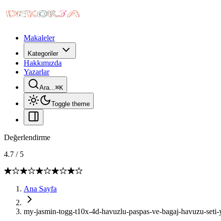
Makaleler
Kategoriler
Hakkımızda
Yazarlar
Ara...
⌘
K
Toggle theme
Değerlendirme
4.7
/
5
Ana Sayfa
my-jasmin-togg-t10x-4d-havuzlu-paspas-ve-bagaj-havuzu-seti-