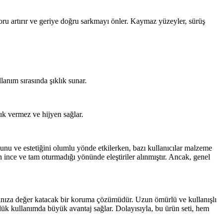
oru artırır ve geriye doğru sarkmayı önler. Kaymaz yüzeyler, sürüş
llanım sırasında şıklık sunar.
ık vermez ve hijyen sağlar.
munu ve estetiğini olumlu yönde etkilerken, bazı kullanıcılar malzeme
n ince ve tam oturmadığı yönünde eleştiriler alınmıştır. Ancak, genel
ıza değer katacak bir koruma çözümüdür. Uzun ömürlü ve kullanışlı
ünlük kullanımda büyük avantaj sağlar. Dolayısıyla, bu ürün seti, hem