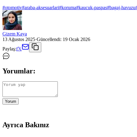
#
otomotiv
#
araba-aksesuarlari
#
koruma
#
kaucuk-paspas
#
bagaj-havuzu
Gizem Kaya
13 Ağustos 2025
·
Güncellendi:
19 Ocak 2026
Paylaş:
f
𝕏
Yorumlar:
Yorum
Ayrıca Bakınız