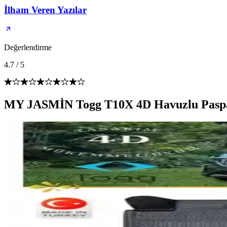
İlham Veren Yazılar
Değerlendirme
4.7
/
5
MY JASMİN Togg T10X 4D Havuzlu Paspas 