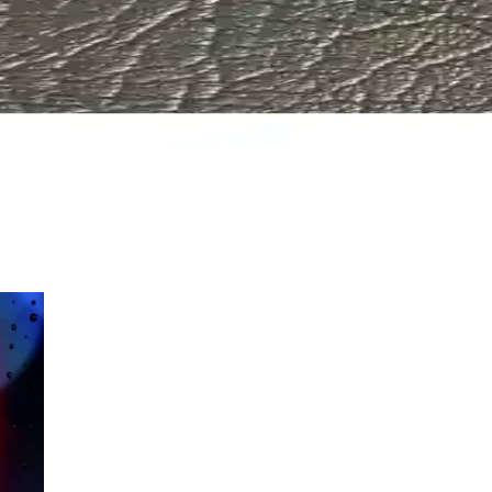
dayanıklı malzeme yapısı ve geniş kullanım alanlarıyla profesyonel ve
rşılaştırması: Özellikler ve Kullanıcı Yorumları
lanıcı memnuniyeti açısından karşılaştırıldı. Her biri farklı kullanım al
xall Mikro Fiber Kaplama Karşılaştırması
ixall mikro fiber kaplama, kullanım alanları ve özellikleriyle detaylı k