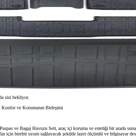
da sizi bekliyor.
Konfor ve Korumanın Birleşimi
 ve Bagaj Havuzu Seti, araç içi koruma ve estetiği bir arada sunan öze
lar için birebir uyum sağlayacak şekilde lazer ölçümlü ve bilgisayar dest