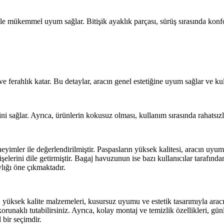
le mükemmel uyum sağlar. Bitişik ayaklık parçası, sürüş sırasında konf
k ve ferahlık katar. Bu detaylar, aracın genel estetiğine uyum sağlar ve ku
i sağlar. Ayrıca, ürünlerin kokusuz olması, kullanım sırasında rahatsızl
eyimler ile değerlendirilmiştir. Paspasların yüksek kalitesi, aracın uyu
lerini dile getirmiştir. Bagaj havuzunun ise bazı kullanıcılar tarafında
lığı öne çıkmaktadır.
k kalite malzemeleri, kusursuz uyumu ve estetik tasarımıyla aracın
korunaklı tutabilirsiniz. Ayrıca, kolay montaj ve temizlik özellikleri, g
 bir seçimdir.