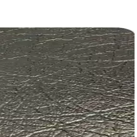
enli sürüş sağlar.
ımıyla dayanıklı ve sessiz silme sağlar.
ar.
n ideal tercih.
çlara en uygun seçeneği belirlemenize yardımcı olur.