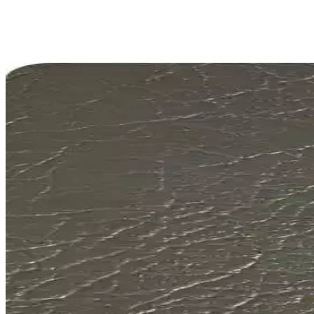
Bosch Aerotwin Silecek Seti Opel Astra K (2015-2021
Opel Astra K (2015-2021) modelleri için tasarlanan Bosch Aerotwin sil
Bosch Fiat Egea Cross İçin Ön ve Arka Silecek Takı
Bosch tarafından tasarlanan Fiat Egea Cross için özel silecek seti, 20
Toyota Auris için Bosch Silecek Seti: Güçlü ve Güven
Toyota Auris için özel tasarlanmış Bosch silecek seti, yüksek teknoloj
Valeo Fiat Linea Silecek Takımı: Uzun Ömürlü ve G
Valeo Fiat Linea silecek takımı, dayanıklı kauçuk ve kolay montaj özel
Dives Tekstil Sicilya Premium ve Fixall Adhesive Suni
Sicilia Premium ve Fixall Adhesive suni deri ürünlerinin özellikleri, k
Geoderik Makina Spiral Hava Hortumu ve Tabancası