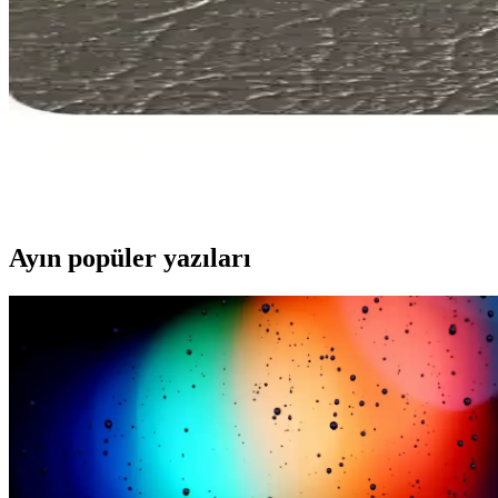
Geoderik markasının 15 metre spiral hava hortumu ve tabancası seti, 
sunar.
Dives Tekstil Lincoln ve Sicilya Premium Suni Deri Ka
Lincoln ve Sicilya premium suni deri ürünleri, malzeme, kalınlık ve kul
Dives Tekstil Lincoln Serisi Premium Suni Deri ve Fi
İki popüler suni deri ürünü olan Lincoln Serisi premium döşemelik ve F
Ayın popüler yazıları