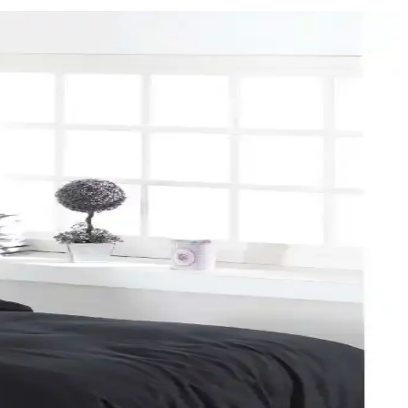
u renk ve desen önerileri sunulmaktadır.
 yeni yılı sevdiklerinizle kutlayın.
. Uzun ömürlü ve kolay bakım özellikleriyle ideal bir tercih.
ım özellikleriyle ideal yatak odası seçeneği.