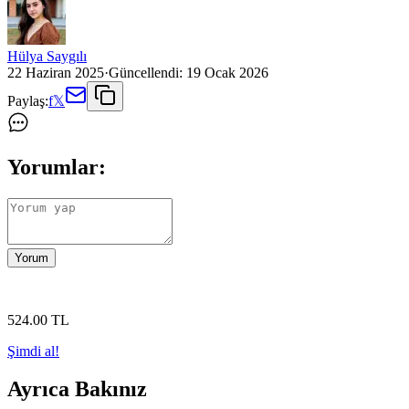
Hülya Saygılı
22 Haziran 2025
·
Güncellendi:
19 Ocak 2026
Paylaş:
f
𝕏
Yorumlar:
Yorum
524
.00
TL
Şimdi al!
Ayrıca Bakınız