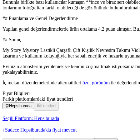
Bununla birlikte bazı kullanıcılar kumaşın **ince ve biraz sert olabil
tonlarının fotoğraftan farklı olabileceği de göz önünde bulundurulmalı
## Puanlama ve Genel Değerlendirme
Yapılan genel değerlendirmelerde ürün ortalama 4.2 puan almıştır. B
## Sonuç
My Story Mystory Lastikli Çarşaflı Çift Kişilik Nevresim Takımı Viola,
tasarımı ve kullanım kolaylığıyla her sabah enerjik ve huzurlu uyanmanı
Evinizin atmosferini yenilemek ve kendinizi şımartmak istiyorsanız bu 
yakalayabilirsiniz.
İç mekan düzenlemelerinde alternatifleri
özet görünüm
ile değerlendire
Fiyat Bilgileri
Farklı platformlardaki fiyat trendleri
🛒
Hepsiburada
🛍️
Trendyol
Seçili Platform:
Hepsiburada
ℹ️ Sadece Hepsiburada'da fiyat mevcut