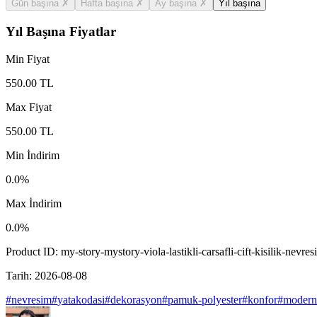
Gün başına
✗
Hafta başına
✗
Ay başına
✗
Yıl başına
Yıl Başına Fiyatlar
Min Fiyat
550.00
TL
Max Fiyat
550.00
TL
Min İndirim
0.0
%
Max İndirim
0.0
%
Product ID:
my-story-mystory-viola-lastikli-carsafli-cift-kisilik-nevre
Tarih:
2026-08-08
#
nevresim
#
yatakodasi
#
dekorasyon
#
pamuk-polyester
#
konfor
#
modern