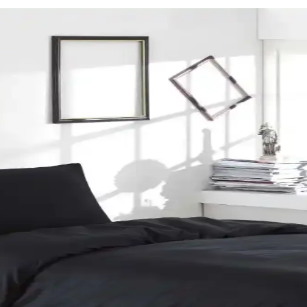
senlerle Dekorasyonda Denge Sağlama
ın estetiğini artırır. Kırmızı, kahverengi ve turuncu tonlarıyla uyuml
n ve Atmosferinizi Zenginleştirin
 bir atmosfer yaratır. Dekorasyon detaylarıyla yılbaşı ruhunu yansıtın ve
im Takımı Modern ve Şık Tasarım
engi ve modern tasarımıyla yatak odalarına şıklık ve rahatlık katıyor
akımları Karşılaştırması
 kumaş özellikleri, tasarım ve kullanıcı yorumları detaylı inceleniyor.
resim Takımı Detayları
tlık ve şıklığı bir arada sunar. Yüksek kalite malzeme ve pratik kullan
lzeme, Tasarım ve Kullanıcı Yorumları