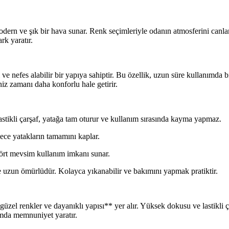
ern ve şık bir hava sunar. Renk seçimleriyle odanın atmosferini canland
rk yaratır.
 nefes alabilir bir yapıya sahiptir. Bu özellik, uzun süre kullanımda b
iz zamanı daha konforlu hale getirir.
astikli çarşaf, yatağa tam oturur ve kullanım sırasında kayma yapmaz.
lece yatakların tamamını kaplar.
dört mevsim kullanım imkanı sunar.
zun ömürlüdür. Kolayca yıkanabilir ve bakımını yapmak pratiktir.
zel renkler ve dayanıklı yapısı** yer alır. Yüksek dokusu ve lastikli ç
ımda memnuniyet yaratır.