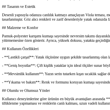
## Tasarım ve Estetik
Desenli yapısıyla odanıza canlılık katmayı amaçlayan Viola teması, mod
tasarlanmıştır. Göz alıcı renkleri ve zarif desenleriyle yatak odanızda fa
## Malzeme ve Konfor
Pamuk-polyester karışımı kumaşı sayesinde nevresim takımı dayanıklı ve
yitirmemesine özen gösterir. Ayrıca, yüksek dokusu, yatakta geçirdiğin
## Kullanım Özellikleri
- **Lastikli çarşaf**: Yatak ölçüsüne uygun şekilde tasarlanmış olan l
- **Geniş boyutlar**: Çift kişilik yataklar için ideal ölçüler sunar böy
- **Mevsimlik kullanım**: Yazın serin tutarken kışın sıcaklık sağlar 
- **Yıkama ve bakım**: Renk ve formunu koruyan kumaşı sayesinde u
## Olumlu ve Olumsuz Yönler
Kullanıcı deneyimlerine göre ürünün en büyük avantajları arasında **gü
tiftiklenme yapmaması ve renklerin canlı kalması, uzun vadeli kullan