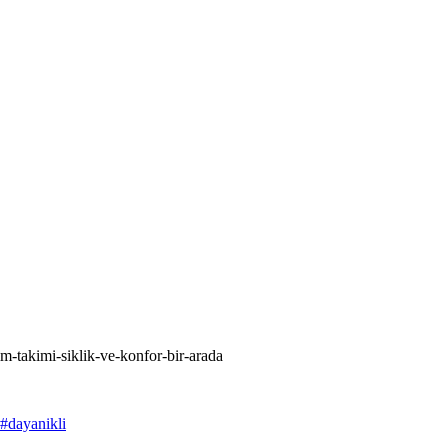
sim-takimi-siklik-ve-konfor-bir-arada
#
dayanikli