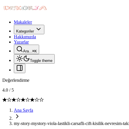
Makaleler
Kategoriler
Hakkımızda
Yazarlar
Ara...
⌘
K
Toggle theme
Değerlendirme
4.0
/
5
Ana Sayfa
my-story-mystory-viola-lastikli-carsafli-cift-kisilik-nevresim-ta