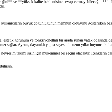
eceğini** ve **yüksek kalite beklentisine cevap vermeyebileceğini** bel
dır.
u, kullanıcıların büyük çoğunluğunun memnun olduğunu gösterirken bazı 
 estetik görünüm ve fonksiyonelliği bir arada sunan yatak odasında deği
zı sağlar. Ayrıca, dayanıklı yapısı sayesinde uzun yıllar boyunca kullan
nevresim takımı sizin için mükemmel bir seçim olacaktır. Renklerin canlı
bilirsin.