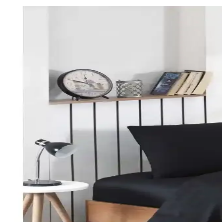
Perde Rengine Uyumlu Nevresim Seçimi: Renk ve De
Perde ve nevresim uyumu, krem ve magnolia tonlarındaki odalarda mekan
Yılbaşı Nevresimleri ile Ev Dekorasyonunuzu Geliştiri
Yılbaşı nevresimleri, renk, motif ve malzeme seçimleriyle evinizde özel
Karaca Home Lavin %100 Pamuk Çift Kişilik Nevres
Karaca Home’un Lavin nevresim takımı, %100 pamuklu kumaşı, Adaçayı r
Özdilek Colormix ve Valoroso Çift Kişilik Nevresim T
Bu karşılaştırmada Özdilek Colormix ve Valoroso nevresim takımlarının
Taç Lisanslı Kuromi Temalı Tek Kişilik Pamuklu Nev
%100 pamuklu Kuromi nevresim takımı, genç ve dinamik tasarımıyla raha
Karaca Home Nevresim Takımları Karşılaştırması: Ma