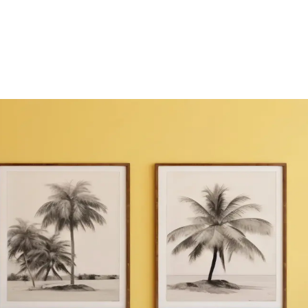
iyonel ve Estetik Çözümler
ı çözümlerle işlevsel ve estetik hale getirilebilir. Depolama entegras
k Şekilde Değerlendirme Yöntemleri
i ve özel mobilyalarla hem fonksiyonel hem estetik hale getirilebilir. Alt
anım Önerileri
alanlarına kadar işlevsel ve estetik düzenlemelerle alanınızı çok yönlü 
yon ve Depolama Çözümleri
un aydınlatma ile hem fonksiyonel hem de estetik hale getirilebilir. Do