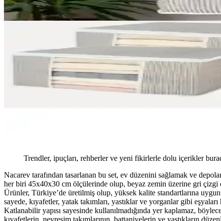
Trendler, ipuçları, rehberler ve yeni fikirlerle dolu içerikler bura
Nacarev tarafından tasarlanan bu set, ev düzenini sağlamak ve depolam
her biri 45x40x30 cm ölçülerinde olup, beyaz zemin üzerine gri çizgi d
Ürünler, Türkiye’de üretilmiş olup, yüksek kalite standartlarına uygun 
sayede, kıyafetler, yatak takımları, yastıklar ve yorganlar gibi eşyaları 
Katlanabilir yapısı sayesinde kullanılmadığında yer kaplamaz, böylece 
kıyafetlerin, nevresim takımlarının, battaniyelerin ve yastıkların düze