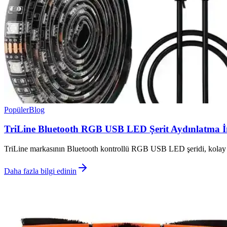
Popüler
Blog
TriLine Bluetooth RGB USB LED Şerit Aydınlatma İn
TriLine markasının Bluetooth kontrollü RGB USB LED şeridi, kolay kur
Daha fazla bilgi edinin