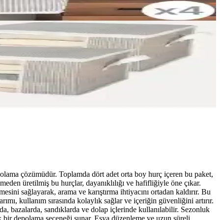
depolama çözümüdür. Toplamda dört adet orta boy hurç içeren bu paket,
den üretilmiş bu hurçlar, dayanıklılığı ve hafifliğiyle öne çıkar.
mesini sağlayarak, arama ve karıştırma ihtiyacını ortadan kaldırır. Bu
arımı, kullanım sırasında kolaylık sağlar ve içeriğin güvenliğini artırır.
a, bazalarda, sandıklarda ve dolap içlerinde kullanılabilir. Sezonluk
atik bir depolama seçeneği sunar. Eşya düzenleme ve uzun süreli