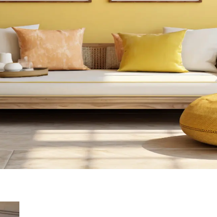
 Estetik Tasarım Çözümleri
r perdeler, duvara monte raflar ve bitkilerle estetik ve fonksiyonel çö
ullanımı ve Tasarım Önerileri
ile bitkilerden depolamaya, sanat eserlerinden evcil hayvan alanlarına k
ik Çözümler
şisel kullanım alanları ön planda. Bitkiler, çok amaçlı mobilyalar ve öz
a Modern Dekorasyon Seçenekleri
aplar ve bronz kulplar, estetik ve fonksiyonel bir dekorasyon sunar. A