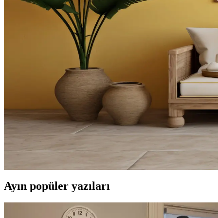
Yatak Başındaki Çatı Pencereleri İçin Fonksiyonel ve
Yatak başındaki çatı pencereleri için gömme oturma alanları, Roman sto
Merdiven Üstündeki Geniş Düz Yüzeyin Fonksiyonel K
Merdiven üstündeki geniş yüzeyler, güvenlik önlemleri ve doğru tasarım 
Küçük Boşlukların Dekorasyonunda İşlevsel ve Estet
Küçük boşlukların dekorasyonunda ışık durumu, depolama çözümleri ve ki
Ahşap Kirişli Evlerde Sage Green ve Bronz Kulplarl
Ahşap kirişler ve beyaz tezgahların bulunduğu evlerde sage green dol
tamamlanır.
Ayın popüler yazıları