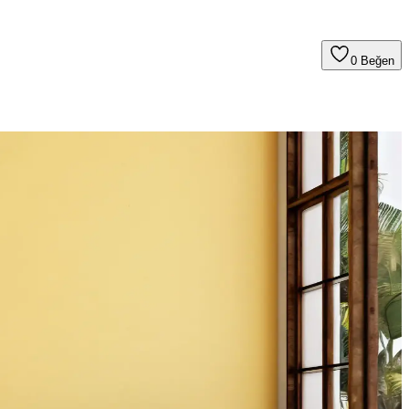
0
Beğen
yonu ve uygun dekorasyon önemli rol oynar.
ernatif kullanım önerileri ve dikkat edilmesi gerekenler ele alınmıştır.
kullanabilirsiniz.
ğru malzeme ve renk seçimi mekanın atmosferini dengeler.