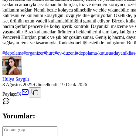
saklama amacıyla tasarlanan bu hurçlar, toz ve nemden koruyucu özellik
kullanım sağlar. Nemli bezle kolayca silinebilir ve elde yıkanabilir; m
kalitesini ve kullanım kolaylığını övgüyle dile getiriyorlar. Özellikle
ise, ürünün uzun vadeli kullanılabilirliğini garanti ediyor. Birçok kull
hacim Şeffaf pencere ile kolay içerik kontrolü Dayanıklı malzeme ve sa
yaşanabilir Bazı kullanıcılar, ürünlerin beklentilerini tam karşıladığ
Pencereli Hurçlar, pratik ve şık bir çözüm sunar. Geniş iç hacmi, dayan
sağlayan renk ve tasarımıyla, fonksiyonelliği estetikle buluşturur. Bu 
#
depolama
#
organizer
#
hurc
#
ev-duzeni
#
depolama-kutusu
#
dayanikli
#
s
Hülya Saygılı
8 Ağustos 2025
·
Güncellendi:
19 Ocak 2026
Paylaş:
f
𝕏
Yorumlar: