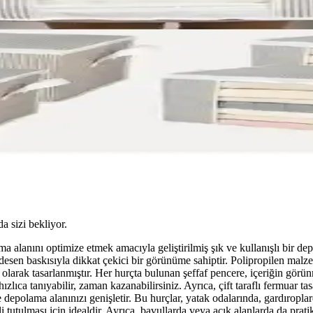
da sizi bekliyor.
a alanını optimize etmek amacıyla geliştirilmiş şık ve kullanışlı bir 
esen baskısıyla dikkat çekici bir görünüme sahiptir. Polipropilen malzeme
olarak tasarlanmıştır. Her hurçta bulunan şeffaf pencere, içeriğin görün
hızlıca tanıyabilir, zaman kazanabilirsiniz. Ayrıca, çift taraflı fermuar tas
depolama alanınızı genişletir. Bu hurçlar, yatak odalarında, gardıroplard
nli tutulması için idealdir. Ayrıca, bavullarda veya açık alanlarda da pr