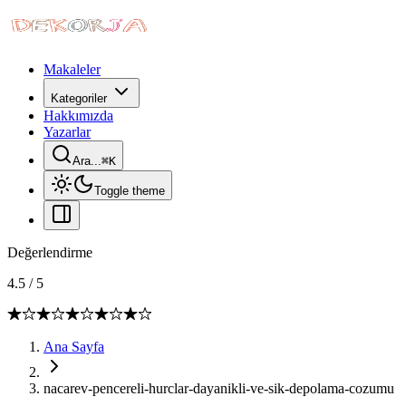
Makaleler
Kategoriler
Hakkımızda
Yazarlar
Ara...
⌘
K
Toggle theme
Değerlendirme
4.5
/
5
Ana Sayfa
nacarev-pencereli-hurclar-dayanikli-ve-sik-depolama-cozumu