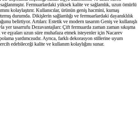
e sağlanmıştır. Fermuarlardaki yüksek kalite ve sağlamlık, uzun ömürlü
ımını kolaylaştırır. Kullanıcılar, ürünün geniş hacmini, kumaş
artırmış durumda. Dikişlerin sağlamlığı ve fermuarlardaki dayanıklılık
uğunu belirtiyor. Artıları: Estetik ve modern tasarım Geniş ve kullanışlı
sıyla yer tasarrufu Dezavantajları: Çift fermuarda zaman zaman sıkışma
ak ve eşyaları uzun süre muhafaza etmek isteyenler için Nacarev
epolama yardımcısıdır. Ayrıca, farklı dekorasyon stillerine uyum
ercih edebileceği kalite ve kullanım kolaylığını sunar.