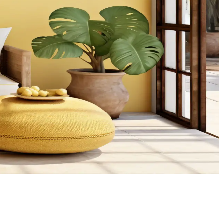
zümler sunuluyor. Doğru yerleşimle oda dengeli hale geliyor.
adar çeşitli şekillerde değerlendirilebilir.
el tasarımlarla alanlar fonksiyonel ve estetik hale getirilebilir.
ydınlatma, depolama ve aksesuar seçimleriyle mekanın atmosferi