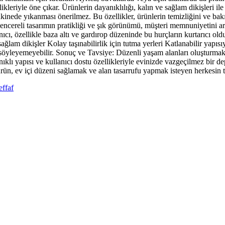
leriyle öne çıkar. Ürünlerin dayanıklılığı, kalın ve sağlam dikişleri il
akinede yıkanması önerilmez. Bu özellikler, ürünlerin temizliğini ve bak
, pencereli tasarımın pratikliği ve şık görünümü, müşteri memnuniyetini 
anıcı, özellikle baza altı ve gardırop düzeninde bu hurçların kurtarıcı old
ğlam dikişler Kolay taşınabilirlik için tutma yerleri Katlanabilir yapı
ını söyleyemeyebilir. Sonuç ve Tavsiye: Düzenli yaşam alanları oluşturm
ıklı yapısı ve kullanıcı dostu özellikleriyle evinizde vazgeçilmez bir d
ürün, ev içi düzeni sağlamak ve alan tasarrufu yapmak isteyen herkesin t
effaf