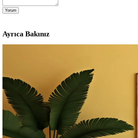
Yorum
Ayrıca Bakınız
Küçük Yatak Odalarında Alcove Yatak Düzeni: Fonks
Küçük yatak odalarında alcove yatak düzeni, doğru planlama ve yaratıc
Evde Şömine Yanı Boşluklarını Fonksiyonel ve Esteti
Şömine yanındaki boşluklar, raf sistemleri, dekoratif odun düzenlemeler
Balkon ve Teras Alanlarında İşlevsel ve Yaratıcı Kull
Balkon ve teraslarda barbeküden bitkilendirmeye, depolamadan eğlence 
Tuvaletin Üstü İçin Fonksiyonel ve Estetik Dekoras
Tuvaletin üst kısmı, depolama dolapları, raflar, sanat eserleri ve uyg