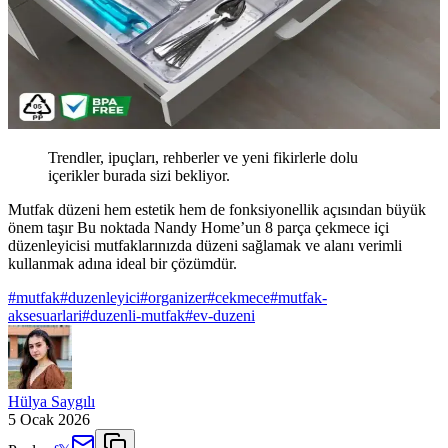
Trendler, ipuçları, rehberler ve yeni fikirlerle dolu
içerikler burada sizi bekliyor.
Mutfak düzeni hem estetik hem de fonksiyonellik açısından büyük
önem taşır Bu noktada Nandy Home’un 8 parça çekmece içi
düzenleyicisi mutfaklarınızda düzeni sağlamak ve alanı verimli
kullanmak adına ideal bir çözümdür.
#
mutfak
#
duzenleyici
#
organizer
#
cekmece
#
mutfak-
aksesuarlari
#
duzenli-mutfak
#
ev-duzeni
Hülya Saygılı
5 Ocak 2026