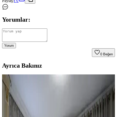
Paylaş:
f
𝕏
Yorumlar:
Yorum
0
Beğen
Ayrıca Bakınız
Mutfak Dekorasyonunda Tezgah Arkası ve Dolap
Renkleri: Estetik ve Fonksiyonel Çözümler
Mutfak dekorasyonunda tezgah arkası değiştirme, dolaplarda ikili
tonlama ve altın aksesuar kullanımı estetik ve fonksiyonel bir denge
sağlar. Doğru renk ve malzeme seçimi mekanın havasını belirler.