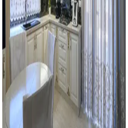
Kiralık mutfaklarda ev sahibi ile iletişim ve izin süreci, boya,
aydınlatma ve donanım değişiklikleriyle estetik ve fonksiyonel
yenileme yöntemleri ele alınmaktadır.
Eski Seramik Karoları Yenileme ve Mutfak
Dolaplarıyla Uyum Sağlama Yöntemleri
Eski seramik karoları değiştirmeden yenileme yöntemleri ve mutfak
dolaplarıyla renk uyumu sağlama teknikleri detaylıca ele
alınmaktadır. Maliyet etkin ve estetik çözümler sunulmaktadır.
Mutfaktaki Boş Alanların İşlevsel Kullanımı İçin
Alternatif Mobilya ve Dekorasyon Önerileri
Mutfaktaki boş alanlar, mobilya seçimi ve dekorasyonla çalışma,
dinlenme veya sosyal alanlara dönüştürülebilir. Doğru
düzenlemelerle fonksiyonel ve estetik mekanlar yaratmak
mümkündür.
Mutfak Pencereleri İçin Estetik ve Fonksiyonel
Perde ile Jaluzi Seçenekleri