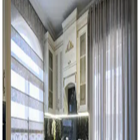
Mutfak Dekorasyonunda Aydınlatma, Renk ve
Düzenle Pratik İyileştirme Yöntemleri
Mutfak dekorasyonunda aydınlatma, renk uyumu ve düzenleme
teknikleriyle koyu renkli dolaplar ve siyah buzdolabı gibi unsurlar
uyumlu hale getirilir. Bitkiler ve aksesuarlar atmosferi canlandırır.
Mutfak Duvarında İki Çerçevenin Yan Yana mı
Dikey mi Yerleştirilmesi Üzerine Analiz
Mutfakta iki çerçevenin yerleşimi, yan yana ve aralıklı
konumlandırıldığında mekanın şıklığını ve görsel dengesini artırır.
Dikey asma ise genellikle daha az tercih edilir ve alt boşluk
bırakabilir.
Mutfak Tezgahı ve Backsplash Renk Uyumu:
Estetik ve Fonksiyonel Çözümler
Mutfak tezgahı ile backsplash arasındaki renk uyumsuzlukları,
malzeme ve ton farklılıklarından kaynaklanır. Bu yazıda, kalıcı ve
geçici çözümlerle uyum sağlama yöntemleri detaylandırılmaktadır.
Kiralık Mutfaklarda Başarılı Yenileme ve Tasarım
İçin İzin ve Malzeme Seçimi