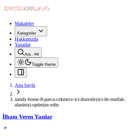
Makaleler
Kategoriler
Hakkımızda
Yazarlar
Ara...
⌘
K
Toggle theme
Ana Sayfa
nandy-home-8-parca-cekmece-ici-duzenleyici-ile-mutfak-
alaninizi-optimize-edin
İlham Veren Yazılar