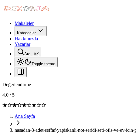
Makaleler
Kategoriler
Hakkımızda
Yazarlar
Ara...
⌘
K
Toggle theme
Değerlendirme
4.0
/
5
Ana Sayfa
nasadan-3-adet-seffaf-yapiskanli-not-seridi-seti-ofis-ve-ev-icin