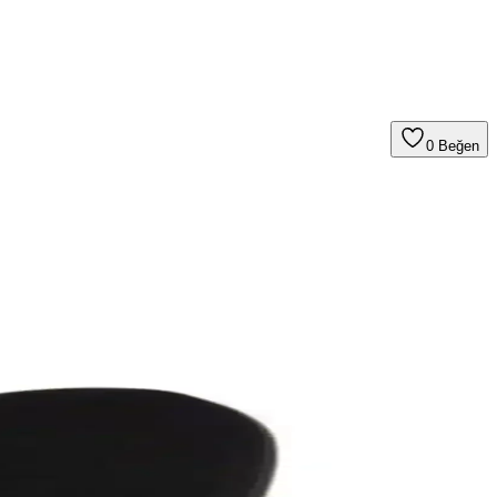
0
Beğen
çimi, bitkiler ve depolama çözümleri bu dengeyi sağlar.
, ferah ve samimi bir ortam sunuyor.