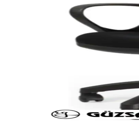
Ceramical MS1 ve MSR2 Metal Ayaklı Çalışma Masala
Ceramical MS1 ve MSR2 modellerinin malzeme kalitesi, tasarım ve kull
Noki Büro Bant ve Palifix Koli Bantı Karşılaştırması:
Noki Büro Bant ve Palifix Koli Bantı'nın özelliklerini ve kullanım ala
Ve-ge 500'lü Copier Bond A4 80 gr Beyaz: Yüksek Ka
Yüksek kalite ve dayanıklılığa sahip ve-ge 500'lü Copier Bond A4 80 gr
Yüksek Kaliteli ADASRA Laminasyon Filmi A4 125 M
ADASRA Laminasyon Filmi A4 125 Mikron, yüksek ısı direnci ve parlaklı
Umix Telli Plastik Dosya Mavi 50'li Set Ofis ve Okul
Umix markasının 50'li mavi telli plastik dosyası, dayanıklılığı ve kull
GÜZSAN Siyah Tekerlekli Döner Bilgisayar Çalışma Ko
GÜZSAN siyah döner çalışma koltuğu, ergonomik tasarımı, dayanıklı ma