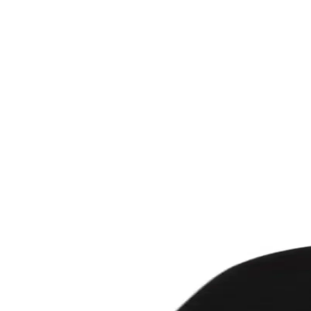
Çalışma Alanlarında Konfor ve Verimlilik
 verimliliği için kritik önemdedir. Duvar sanatı, aydınlatma, mobilya se
lemesinin Mekâna Etkisi
ve işlevsellik kazandırıyor. Halı ve aydınlatma ile dengelenen tasarım