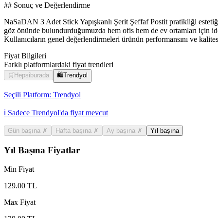
## Sonuç ve Değerlendirme
NaSaDAN 3 Adet Stick Yapışkanlı Şerit Şeffaf Postit pratikliği estetiğ
göz önünde bulundurduğumuzda hem ofis hem de ev ortamları için idea
Kullanıcıların genel değerlendirmeleri ürünün performansını ve kalites
Fiyat Bilgileri
Farklı platformlardaki fiyat trendleri
🛒
Hepsiburada
🛍️
Trendyol
Seçili Platform:
Trendyol
ℹ️ Sadece Trendyol'da fiyat mevcut
Gün başına
✗
Hafta başına
✗
Ay başına
✗
Yıl başına
Yıl Başına Fiyatlar
Min Fiyat
129.00
TL
Max Fiyat