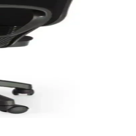
dayanıklı ve kullanışlı? İşte tüm detaylar.
u ürünlerin avantaj ve dezavantajlarını öğrenin.
retim ve sürdürülebilirlik ilkeleriyle öne çıkar.
mi, uygun fiyat ve geniş stok avantajıyla tercih ediliyor.
i malzeme ve pratik tasarımıyla düzen sağlar.
uyor.