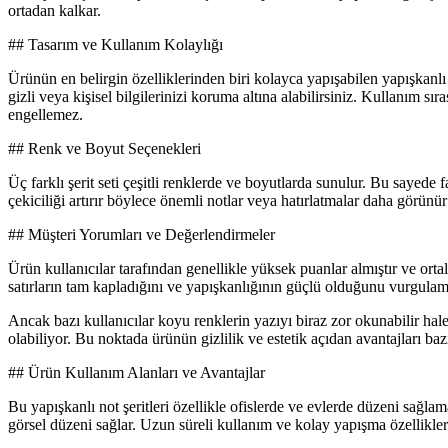
ortadan kalkar.
## Tasarım ve Kullanım Kolaylığı
Ürünün en belirgin özelliklerinden biri kolayca yapışabilen yapışkanlı ş
gizli veya kişisel bilgilerinizi koruma altına alabilirsiniz. Kullanım s
engellemez.
## Renk ve Boyut Seçenekleri
Üç farklı şerit seti çeşitli renklerde ve boyutlarda sunulur. Bu sayede 
çekiciliği artırır böylece önemli notlar veya hatırlatmalar daha görünür
## Müşteri Yorumları ve Değerlendirmeler
Ürün kullanıcılar tarafından genellikle yüksek puanlar almıştır ve ort
satırların tam kapladığını ve yapışkanlığının güçlü olduğunu vurgulam
Ancak bazı kullanıcılar koyu renklerin yazıyı biraz zor okunabilir hale
olabiliyor. Bu noktada ürünün gizlilik ve estetik açıdan avantajları ba
## Ürün Kullanım Alanları ve Avantajlar
Bu yapışkanlı not şeritleri özellikle ofislerde ve evlerde düzeni sağlam
görsel düzeni sağlar. Uzun süreli kullanım ve kolay yapışma özellikler