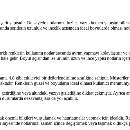
erit yapısıdır. Bu sayede notlarınızı hızlıca yazıp hemen yapıştırabilirsi
ırasında şeritlerin uzunluk ve incelik açısından ideal boyutlarda olması n
farklı renklerin kullanımı notlar arasında ayrım yapmayı kolaylaştırır ve
 hale gelir. Boyut açısından ise ürünün uzun ve ince yapısı notların içeri
alama 4.8 gibi etkileyici bir değerlendirilme grafiğine sahiptir. Müşter
aktadır. Renklerin güzel ve boyutların ideal olması kullanıcı memnuniyet
 getirdiğine veya altındaki yazıyı gizlediğine dikkat çekmiştir. Ayrıca 
zı durumlarda dezavantajlara da yol açabilir.
ak önemli bilgileri vurgulamak ve hatırlatmalar yapmak için idealdir. Ren
i sayesinde notlarınızı zaman içinde değiştirmek veya taşımak oldukça pr