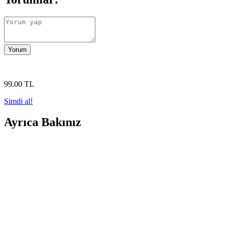
Yorum
99
.00
TL
Şimdi al!
Ayrıca Bakınız
Ofis Tasarımında Fonksiyonellik ve Estetik Dengesi: 
Ofis tasarımında estetik ve fonksiyonellik dengesi, çalışan konforu ve
Ofis Dekorasyonunda Mor Tonları ve Mobilya Düzen
Mor tonları ve mobilya yerleşimi ofis dekorasyonunda mekâna sıcaklık 