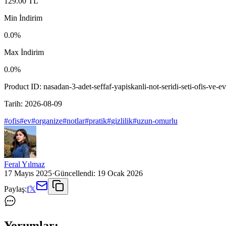
129.00
TL
Min İndirim
0.0
%
Max İndirim
0.0
%
Product ID:
nasadan-3-adet-seffaf-yapiskanli-not-seridi-seti-ofis-ve-e
Tarih:
2026-08-09
#
ofis
#
ev
#
organize
#
notlar
#
pratik
#
gizlilik
#
uzun-omurlu
Feral Yılmaz
17 Mayıs 2025
·
Güncellendi:
19 Ocak 2026
Paylaş:
f
𝕏
Yorumlar: