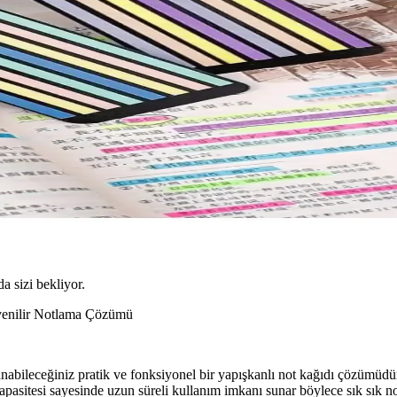
da sizi bekliyor.
üvenilir Notlama Çözümü
ileceğiniz pratik ve fonksiyonel bir yapışkanlı not kağıdı çözümüdür. H
pasitesi sayesinde uzun süreli kullanım imkanı sunar böylece sık sık no