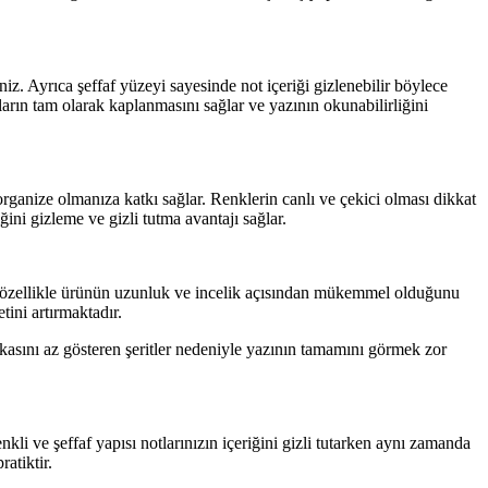
niz. Ayrıca şeffaf yüzeyi sayesinde not içeriği gizlenebilir böylece
otların tam olarak kaplanmasını sağlar ve yazının okunabilirliğini
 organize olmanıza katkı sağlar. Renklerin canlı ve çekici olması dikkat
ğini gizleme ve gizli tutma avantajı sağlar.
iler özellikle ürünün uzunluk ve incelik açısından mükemmel olduğunu
ini artırmaktadır.
arkasını az gösteren şeritler nedeniyle yazının tamamını görmek zor
kli ve şeffaf yapısı notlarınızın içeriğini gizli tutarken aynı zamanda
atiktir.