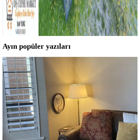
Fonksiyonel Kullanımı ve Tasarım Önerileri
Merdiven üstündeki geniş yüzeyler, güvenlik önlemleri ve doğru
tasarım ile bitkilerden depolamaya, sanat eserlerinden evcil hayvan
alanlarına kadar çeşitli şekillerde değerlendirilebilir.
Ayın popüler yazıları