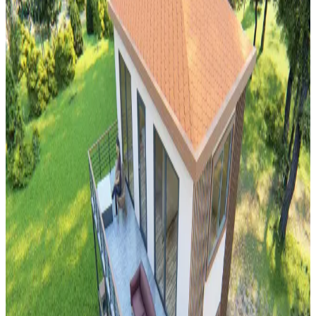
kullanımı estetik ve fonksiyonel bir ortam yaratır.
Mutfak Dekorasyonunda Aydınlatma, Renk ve
Düzenle Pratik İyileştirme Yöntemleri
Mutfak dekorasyonunda aydınlatma, renk uyumu ve düzenleme
teknikleriyle koyu renkli dolaplar ve siyah buzdolabı gibi unsurlar
uyumlu hale getirilir. Bitkiler ve aksesuarlar atmosferi canlandırır.
Balkon ve Teras Alanlarında İşlevsel ve Yaratıcı
Kullanım Önerileri
Balkon ve teraslarda barbeküden bitkilendirmeye, depolamadan
eğlence alanlarına kadar işlevsel ve estetik düzenlemelerle alanınızı
çok yönlü kullanabilirsiniz.
Merdiven Boşluğunda Ayna Konumlandırma:
Estetik ve Fonksiyonel Dengeyi Sağlama Yöntemleri
Merdiven boşluğunda ayna konumlandırması mimari yapı, ışık,
güvenlik ve estetik unsurların dengelenmesini gerektirir. Ortaya
çıkan görüşler, aynanın ortada ve uygun boyutta olmasının önemini
vurgular.