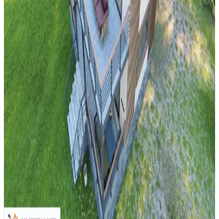
Küçük Halıların Kaymasını Önleme Yöntemleri ve
Uygun Çözümler
Küçük halıların kaymasını önlemek için kaymaz altlıklar, çift taraflı
bantlar ve silikon bazlı malzemeler gibi çözümler inceleniyor.
Zemine zarar vermeden doğru ürün seçimi ve uygulama önemlidir.
Banyo Dekorasyonunda Yeşil Tonları ve Güvenlik
Önlemleriyle Estetik ve Fonksiyonellik
Banyo dekorasyonunda yeşil tonlar, altın detaylar ve çiçek
desenleriyle estetik bir atmosfer oluştururken, perde seçimi ve
düzenlemesi yangın riskini azaltmak için önemlidir.
Neon ve LED Işıklar: Kiracıların ve Ev Sahiplerinin
Güvenlik Endişeleri ve Farkları
Neon ışıkların yüksek voltaj ve toksik riskleri nedeniyle
yasaklanması, LED ışıkların ise düşük voltaj ve dayanıklılığı
sayesinde tercih edilmesi kiracılar ve ev sahipleri arasında sıkça
görülen bir durumdur.
Merdiven Üstündeki Geniş Düz Yüzeyin