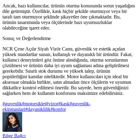
Ancak, bazı kullanıcılar, ürünün oturma konusunda sorun yaşadığını
dile getirmiştir. Özellikle, kask hiçbir şekilde oturmuyor veya bir
tarafı tam oturmuyor şeklinde şikayetler öne çıkmaktadır. Bu,
ürünün tasarımında veya ölçülerinde bazı uyumsuzluklar
olabileceğine işaret eder.
Sonuç ve Değerlendirme
NCR Çene Açılır Siyah Vizör Camı, güvenlik ve estetik açıdan
yüksek standartlar sunan, kullanışlı ve dayanıklı bir üründür. Fakat,
kullanıcı deneyimleri göz önüne alındığında, oturma sorunlarının
çözülmesi ve ürünün daha iyi uyum sağlaması adına geliştirilmesi
gerekebilir. Sınırlı stok durumu ve yüksek talep, ürünün
popülerliğini kanıtlar niteliktedir. Motor kullanıcıları için ideal bir
aksesuar olmakla birlikte, satın almadan önce ölçülerin ve uyumun
dikkatlice kontrol edilmesi önerilir. Bu sayede, hem güvenliğinizi
sağlarken hem de kullanım konforunu maksimize edebilirsiniz.
#
guvenlik
#
motorsiklet
#
vizor
#
kask
#
guvenlik-
ekipmanlari
#
dayaniklilik
#
konfor
Bilge Bağcı