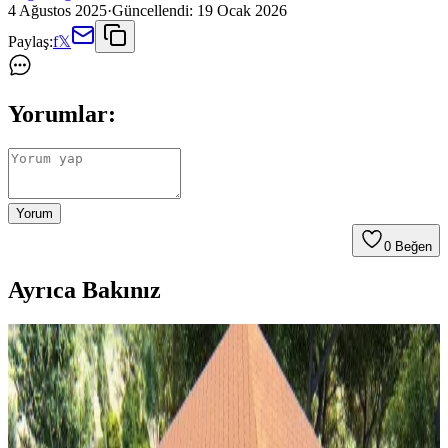
4 Ağustos 2025
·
Güncellendi:
19 Ocak 2026
Paylaş:
f
𝕏
Yorumlar:
Yorum
0
Beğen
Ayrıca Bakınız
Şömine Rafı Dekorasyonunda Bitki ve Mum
Kullanımı: Estetik ve Fonksiyonel Yaklaşımlar
Şömine rafı dekorasyonunda bitkiler doğal canlılık katarken, mumlar
sıcaklık ve ışık efekti sağlar. Doğru bitki seçimi ve güvenli mum