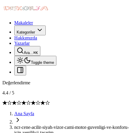
Makaleler
Kategoriler
Hakkımızda
Yazarlar
Ara...
⌘
K
Toggle theme
Değerlendirme
4.4
/
5
Ana Sayfa
ncr-cene-acilir-siyah-vizor-cami-motor-guvenligi-ve-konforu-
icin-yenilikci-tasarim