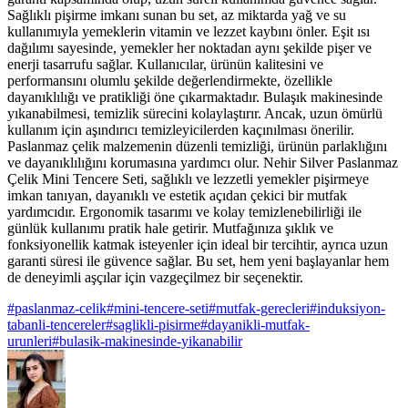
Sağlıklı pişirme imkanı sunan bu set, az miktarda yağ ve su
kullanımıyla yemeklerin vitamin ve lezzet kaybını önler. Eşit ısı
dağılımı sayesinde, yemekler her noktadan aynı şekilde pişer ve
enerji tasarrufu sağlar. Kullanıcılar, ürünün kalitesini ve
performansını olumlu şekilde değerlendirmekte, özellikle
dayanıklılığı ve pratikliği öne çıkarmaktadır. Bulaşık makinesinde
yıkanabilmesi, temizlik sürecini kolaylaştırır. Ancak, uzun ömürlü
kullanım için aşındırıcı temizleyicilerden kaçınılması önerilir.
Paslanmaz çelik malzemenin düzenli temizliği, ürünün parlaklığını
ve dayanıklılığını korumasına yardımcı olur. Nehir Silver Paslanmaz
Çelik Mini Tencere Seti, sağlıklı ve lezzetli yemekler pişirmeye
imkan tanıyan, dayanıklı ve estetik açıdan çekici bir mutfak
yardımcıdır. Ergonomik tasarımı ve kolay temizlenebilirliği ile
günlük kullanımı pratik hale getirir. Mutfağınıza şıklık ve
fonksiyonellik katmak isteyenler için ideal bir tercihtir, ayrıca uzun
garanti süresi ile güvence sağlar. Bu set, hem yeni başlayanlar hem
de deneyimli aşçılar için vazgeçilmez bir seçenektir.
#
paslanmaz-celik
#
mini-tencere-seti
#
mutfak-gerecleri
#
induksiyon-
tabanli-tencereler
#
saglikli-pisirme
#
dayanikli-mutfak-
urunleri
#
bulasik-makinesinde-yikanabilir