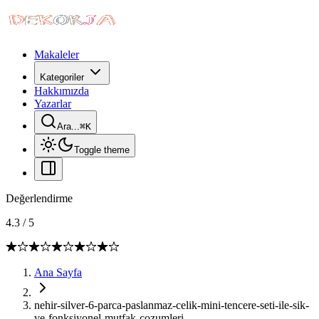
Makaleler
Kategoriler
Hakkımızda
Yazarlar
Ara...
⌘
K
Toggle theme
Değerlendirme
4.3
/
5
Ana Sayfa
nehir-silver-6-parca-paslanmaz-celik-mini-tencere-seti-ile-sik-
ve-fonksiyonel-mutfak-cozumleri