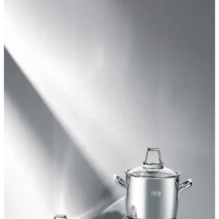
ergonomik tasarımı ve dayanıklı malzemesiyle mutfakta pratiklik
sunar, hijyenik ve şık kullanımıyla öne çıkar.
Hagen Paslanmaz Şampuanlık ve Baharatlık Rafı:
Yapışkanlı Mutfak Depolama Çözümü
Mutfağınızda düzeni ve erişimi artıran paslanmaz çelik yapışkanlı
raf, baharatlığı ve küçük mutfak gereçlerini hızlıca ulaşılır konuma
getirir. 6–12 saate sabitleme için güvenli montaj önerilir ve yüzey
uyumu vurgulanır.
Yoğurt Mayalama Tencereleri ile Mutfakta Estetik
ve Fonksiyonellik Artışı
Evde doğal yoğurt yapmayı kolaylaştıran şık ve fonksiyonel yoğurt
mayalama tencereleri, sağlıklı yaşam ve dekorasyon uyumu sağlar,
mutfağınıza estetik katarken kullanım kolaylığı sunar.
Gönen Çelik Paslanmaz Çelik Mangal Şişi
Dayanıklı ve Kullanışlı Tasarım Özellikleri
Gönen Çelik'in paslanmaz çelik mangal şişi, dayanıklı yapısı ve
döndürme mekanizmasıyla eşit pişirme sağlar, hijyenik ve uzun
ömürlü kullanım sunar. Müşteri memnuniyeti yüksek, pratik ve