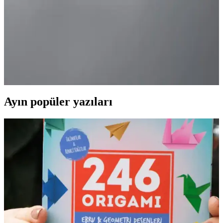
sağlar, uzun ömürlü ve şık tasarımıyla mutfağınıza değer katar.
Nehir Silver 8 Parça Paslanmaz Çelik Tencere Seti:
Dayanıklı ve Estetik Mutfak Gereçleri
Nehir Silver 8 Parça Paslanmaz Çelik Tencere Seti, yüksek kaliteli
malzeme, çok yönlü kullanım ve şık tasarımıyla mutfaklarda
pratiklik ve estetik sağlar. 5 yıl garanti ile güvenilirlik sunar.
Ayın popüler yazıları