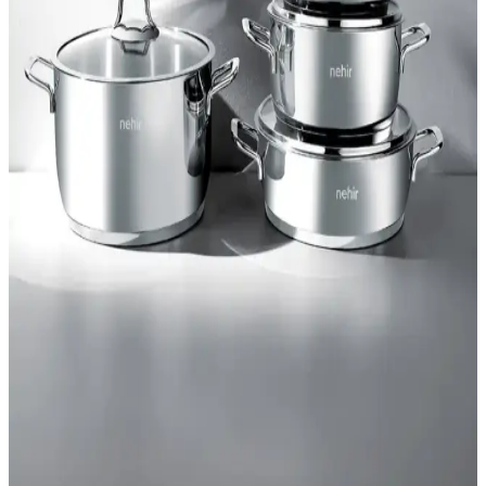
kaliteli bir mangal aksesuarıdır.
Boz Concept Home Yapışkanlı Paslanmaz Mutfak
Rafı: Şık, Dayanıklı ve Çok Amaçlı Düzenleyici
Boz Concept Home yapışkanlı paslanmaz mutfak rafı, duvara delme
olmadan hızlı kurulum ve çok amaçlı kullanım sunar. Baharatlık,
kağıt havlu, sos şişeleri ve diğer mutfak eşyalarını düzenleyerek şık,
dayanıklı ve kolay temizlenebilir bir düzen sağlar.
Vipkitchen Gümüş Paslanmaz Çelik 24 cm
Çay/Kahve Servis Tepsisi 4+ Parça Set
Vipkitchen 24x24 cm ölçülerinde gümüş renkli paslanmaz çelik
tepsi seti, zarafet ve işlevselliği bir araya getirir. 4+ parça olmasına
rağmen başlıkta 6’lı ifade edilen takım, parçaların netleşmesiyle
mutfak düzeninizi şıklaştırır; kolay temizlenir yüzeyli.
Beyzana Paslanmaz Çelik Dondurma Kepçesi ve
Helva Kaşığı: Dayanıklı ve Pratik Mutfak Gereçleri
Beyzana paslanmaz çelik dondurma kepçesi ve helva kaşığı,
dayanıklı, hijyenik ve çok yönlü mutfak gereçleriyle pratik kullanım