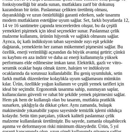
fonksiyonelliği bir arada sunan, mutfaklara zarif bir dokunuş
kazandıran bir ürün. Paslanmaz çelikten üretilmiş olması,
dayanıklılığı ve uzun ömürlülüğü garanti ederken, sade tasarımı
modern mutfakların estetiğine uyum sağlar. Set, farklı boyutlarda 12,
14 ve 16 santimetre çapında tencerelerden oluşur, bu da çeşitli
yemekleri pişirmek için ideal seçenekler sunar. Paslanmaz çelik
malzeme kullanımı, ürünün hijyenik ve sağlıklı olmasını sağlar.
Ayrıca, üç katlı indüksiyon taban sayesinde ısıyı eşit şekilde
dağıtarak, yemeklerin her zaman mükemmel pişmesini sağlar. Bu
özellik, enerji verimliliği açısından da büyük avantaj getirir; çünkü
ısı kaybını en aza indirir ve daha az enerji kullanımıyla yüksek
performans elde edilmesine imkan tanır. Elektrikli, gazlı ve vitro-
seramik ocaklar başta olmak üzere, halojen ve indüksiyon
ocaklarında da sorunsuz kullanılabilir. Bu geniş uyumluluk, setin
farklı mutfak düzenlerine kolaylıkla uyum sağlamasını mümkün
kılar. Ürün, özellikle yoğun kullanım ve çeşitli yemek tarifleri için
ideal bir seçimdir. Ergonomik tasarıma sahip, ısınmayan saplar,
kullanıcıların güvenli ve rahat bir şekilde yemek pişirmesini sağlar.
Hem şık hem de kullanışlı olan bu tasarım, mutfakta pratiklik
sunarken, şıklığıyla da dikkat çeker. Aynı zamanda, bulaşık
makinesinde yıkanabilir yapısı sayesinde temizlik işlemi oldukça
kolaydır. Setin tüm parçaları, yüksek kaliteli paslanmaz çelik
malzeme kullanılarak üretilmiştir. Bu sayede, zamanla oluşabilecek
aşınma ve deformasyon riski minimum düzeydedir. Ürün, 5 yıl
garanti kapsamında olup, uzun süreli kullanımda güvence sağlar.