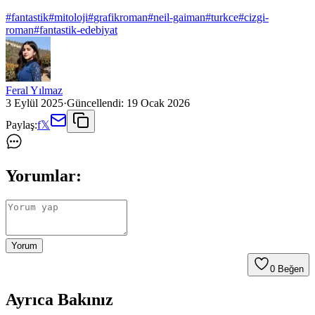
#
fantastik
#
mitoloji
#
grafikroman
#
neil-gaiman
#
turkce
#
cizgi-
roman
#
fantastik-edebiyat
Feral Yılmaz
3 Eylül 2025
·
Güncellendi:
19 Ocak 2026
Paylaş:
f
𝕏
Yorumlar:
Yorum
0
Beğen
Ayrıca Bakınız