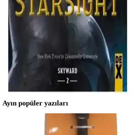
Tılsım 8 Süpernova Kitabı Kazu Kibuishi'nin
Fantastik Macerası ve Çizgi Roman Serisi
Tılsım 8. Kitap - Süpernova, Kazu Kibuishi'nin çizgi roman ve
fantastik kurgu dolu serisinin yeni bölümü. Uzayın derinliklerinde
geçen maceralar, özgün karakterler ve etkileyici çizimlerle dolu,
yüksek kaliteli bir eser.
Starsight - Skyward 2 Brandon Sanderson'un Bilim
Kurgu ve Fantastik Dünyası
Starsight - Skyward 2, genç kahramanların hayalleri ve gerçekler
arasındaki mücadelesini anlatan, detaylı dünya inşası ve güçlü
karakter gelişimiyle öne çıkan bilim kurgu romanıdır.
Ayın popüler yazıları