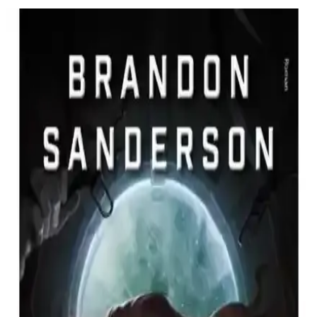
Siyah Targaryen Hanedanlığı Flama Bayrakları
Estetik ve Dayanıklı Dekorasyon Çözümü
Siyah Targaryen Hanedanlığı Flama Bayrakları, yüksek kaliteli
polyester malzeme ve etkileyici tasarımıyla çeşitli etkinlik ve
dekorasyonlar için ideal, kolay montajlı dayanıklı bir üründür.
Seraph of the End Kıyamet Meleği 5 Takaya
Kagami'nin Türkçe Fantastik Romanı
Seraph of the End - Kıyamet Meleği 5, Takaya Kagami'nin fantastik
ve aksiyon dolu romanı, dünyayı saran virüs ve vampirlerle
mücadeleyi anlatıyor. Türkçe baskısıyla yerel okuyuculara ulaşan bu
eser, heyecan verici bir okuma deneyimi sunuyor.
Yabancı Yayınları'ndan Türkçe Büyülü Hikaye: Av
Şifacı Kitap İncelemesi ve Özellikleri
Türkçe baskısı ve kaliteli ciltlemesiyle dikkat çeken Av: Şifacı,
büyü, gizem ve macera unsurlarını içeren etkileyici bir fantastik
hikayedir. Sınırlı sayıda bulunan eser, koleksiyoncular ve edebiyat
severler için ideal bir seçimdir.