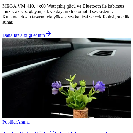
MEGA VM-410, 4x60 Watt çıkış gücü ve Bluetooth ile kablosuz
müzik akışı sağlayan, şık ve dayanıklı otomobil ses sistemi.
Kullanıcı dostu tasarımıyla yüksek ses kalitesi ve çok fonksiyonellik
sunar.
Daha fazla bilgi edinin
Popüler
Arama