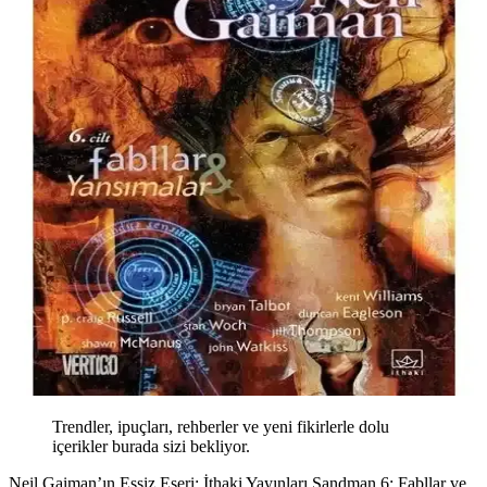
Trendler, ipuçları, rehberler ve yeni fikirlerle dolu
içerikler burada sizi bekliyor.
Neil Gaiman’ın Eşsiz Eseri: İthaki Yayınları Sandman 6: Fabllar ve