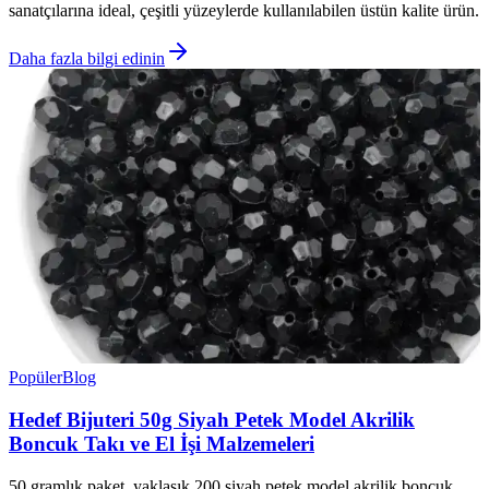
sanatçılarına ideal, çeşitli yüzeylerde kullanılabilen üstün kalite ürün.
Daha fazla bilgi edinin
Popüler
Blog
Hedef Bijuteri 50g Siyah Petek Model Akrilik
Boncuk Takı ve El İşi Malzemeleri
50 gramlık paket, yaklaşık 200 siyah petek model akrilik boncuk