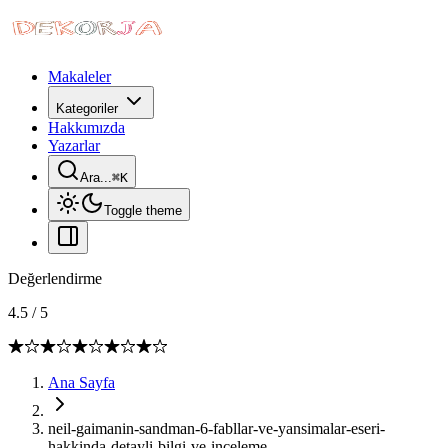
Makaleler
Kategoriler
Hakkımızda
Yazarlar
Ara...
⌘
K
Toggle theme
Değerlendirme
4.5
/
5
Ana Sayfa
neil-gaimanin-sandman-6-fabllar-ve-yansimalar-eseri-
hakkinda-detayli-bilgi-ve-inceleme