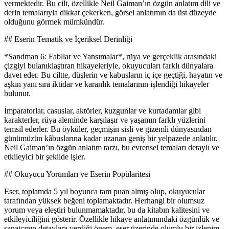
vermektedir. Bu cilt, özellikle Neil Gaiman’ın özgün anlatım dili ve
derin temalarıyla dikkat çekerken, görsel anlatımın da üst düzeyde
olduğunu görmek mümkündür.
## Eserin Tematik ve İçeriksel Derinliği
*Sandman 6: Fabllar ve Yansımalar*, rüya ve gerçeklik arasındaki
çizgiyi bulanıklaştıran hikayeleriyle, okuyucuları farklı dünyalara
davet eder. Bu ciltte, düşlerin ve kabusların iç içe geçtiği, hayatın ve
aşkın yanı sıra iktidar ve karanlık temalarının işlendiği hikayeler
bulunur.
İmparatorlar, casuslar, aktörler, kuzgunlar ve kurtadamlar gibi
karakterler, rüya aleminde karşılaşır ve yaşamın farklı yüzlerini
temsil ederler. Bu öyküler, geçmişin sisli ve gizemli dünyasından
günümüzün kâbuslarına kadar uzanan geniş bir yelpazede anlatılır.
Neil Gaiman’ın özgün anlatım tarzı, bu evrensel temaları detaylı ve
etkileyici bir şekilde işler.
## Okuyucu Yorumları ve Eserin Popülaritesi
Eser, toplamda 5 yıl boyunca tam puan almış olup, okuyucular
tarafından yüksek beğeni toplamaktadır. Herhangi bir olumsuz
yorum veya eleştiri bulunmamaktadır, bu da kitabın kalitesini ve
etkileyiciliğini gösterir. Özellikle hikaye anlatımındaki özgünlük ve
sanatçının detaylara verdiği önem, eser üzerinde olumlu bir izlenim