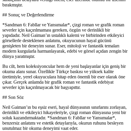
bırakmıştır.
## Sonuç ve Değerlendirme
*Sandman 6: Fabllar ve Yansımalar*, çizgi roman ve grafik roman
severler için kaçırılmaması gereken, özgün ve derinlikli bir
yapıdadır. Neil Gaiman’ın ustalıklı kalemi ve birbirinden etkileyici
görsellerle desteklenen anlatımı, okuyucunun hayal gücünü
genişleten bir deneyim sunar. Eser, mitoloji ve fantastik temaları
modern kurgularla harmanlayarak, edebi ve görsel açıdan zengin bir
dünya yaratmıştır.
Bu cilt, hem koleksiyoncular hem de yeni başlayanlar için geniş bir
okuma alanı sunar. Özellikle Türkçe baskısı ve yüksek kalite
üretimiyle, yerel okuyuculara hitap eden önemli bir eser olarak öne
çıkar. Gerçek anlamda bir grafik roman ve fantastik edebiyat
severler için kaçırılmayacak bir başyapıttır.
## Son Söz
Neil Gaiman’ın bu eşsiz eseri, hayal dünyasının sınırlarını zorlayan,
derinlikli ve etkileyici hikayeleriyle, çizgi roman dünyasına yeni bir
soluk kazandırmaktadır. *Sandman 6: Fabllar ve Yansımalar*,
benzersiz anlatımı ve estetik detaylarıyla, okurun ruhunu besleyen
unutulmaz bir okuma deneyimi vaat eder.