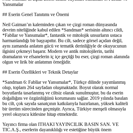
Yansımalar
## Eserin Genel Tanıtımı ve Önemi
Neil Gaiman’ın kaleminden çıkan ve çizgi roman dünyasında
devrim niteliğinde kabul edilen *Sandman* serisinin altıncı cildi,
*Fabllar ve Yansımalar*, fantastik ve mitolojik unsurların ustaca
harmanlandığı bir başyapıttır. Bu cilt, sadece görsel açıdan değil,
aynı zamanda anlatım gücü ve tematik derinliğiyle de okuyucunun
ilgisini çekmeyi başarır. Modern ve antik mitolojilerin, tarihi
dramaların ve efsanelerin iç içe geçtiği bu eser, çizgi roman alanında
olgun ve lirik bir anlatımın örneğidir.
## Eserin Özellikleri ve Teknik Detaylar
*Sandman 6: Fabllar ve Yansımalar*, Türkçe dilinde yayımlanmış
olup, toplam 264 sayfadan oluşmaktadır. Boyut olarak normal
boyutlarda tasarlanmış ve ciltsiz olarak sunulmuştur, bu da eserin
doğallığını ve özgünlüğünü korumasını sağlar. 2019 yılında basılan
bu cilt, çok sayıda sanatçının katkılarıyla hazırlanan, yüksek kaliteli
bir üretim sürecinden geçmiştir. Ayrıca, Türkiye menşeli olmasıyla
yerel okuyucu kitlesine hitap etmektedir.
Yayıncı firma olan ITHAKI YAYINCILIK BASIN SAN. VE
TIC.A.Ş., eserlerin dayanıklılığı ve estetiğine büyük önem