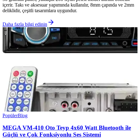
içerir. Takı ve aksesuar yapımında kullanılır, 8mm çapında ve 2mm
deliklidir, çeşitli tasarımlara uygundur.
Daha fazla bilgi edinin
Popüler
Blog
MEGA VM-410 Oto Teyp 4x60 Watt Bluetooth ile
Güçlü ve Çok Fonksiyonlu Ses Sistemi