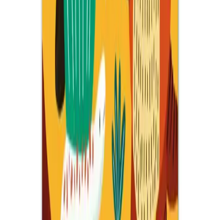
İki farklı çocuk boyama ürünü olan Prensesler Boyama Kitabı ve
Dev Boyama Kağıdı, eğlence ve eğitim açısından detaylı
karşılaştırılıyor. Her biri çocukların gelişimine katkı sağlar.
Daha fazla bilgi edinin
Karşılaştırma
Yetişkinler İçin Mandala ve Desenlerle Renkli
Boyama Kitapları İncelemesi