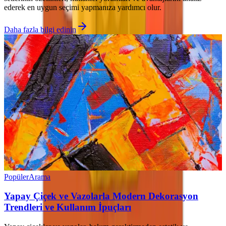
ederek en uygun seçimi yapmanıza yardımcı olur.
Daha fazla bilgi edinin
Popüler
Arama
Yapay Çiçek ve Vazolarla Modern Dekorasyon
Trendleri ve Kullanım İpuçları