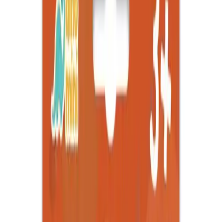
Kişisel alanın için en uygun ürünü bulmak adına
genel bakış
faydalı
olur.
Fiyat Bilgileri
Farklı platformlardaki fiyat trendleri
🛒
Hepsiburada
🛍️
Trendyol
Seçili Platform:
Trendyol
ℹ️ Sadece Trendyol'da fiyat mevcut
Gün başına
✗
Hafta başına
✗
Ay başına
✗
Yıl başına
Yıl Başına Fiyatlar
Min Fiyat
199.95
TL
Max Fiyat
219.95
TL
Min İndirim