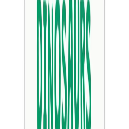
Blog
Entrend İnci Detaylı Pembe Kelebek Kostüm Seti
Çocuklar İçin Rüya Gibi Bir Seçenek
Entrend'in inci detaylı pembe kelebek kostüm seti, çocukların hayal
dünyasını canlandıran dayanıklı ve şık tasarımıyla etkinliklerde öne
çıkar.
Daha fazla bilgi edinin