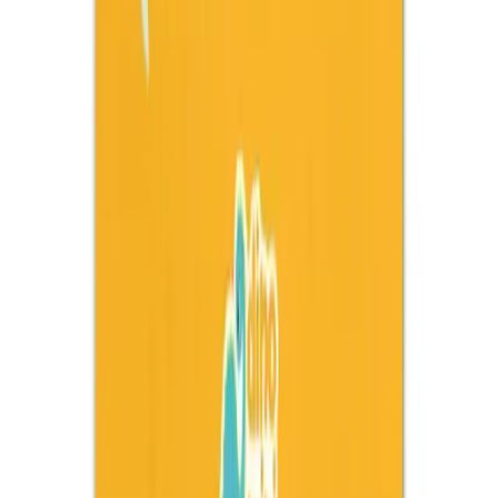
Karşılaştırması Parıltı ve Yükselen Zeka Yayınları
2022 yılında çıkan iki popüler çocuk sticker kitabı seti, farklı
özellikleriyle ebeveynlerin ve eğitimcilerin ilgisini çekiyor. Her biri
motor becerilerini ve hayal gücünü destekliyor.
Daha fazla bilgi edinin
Blog