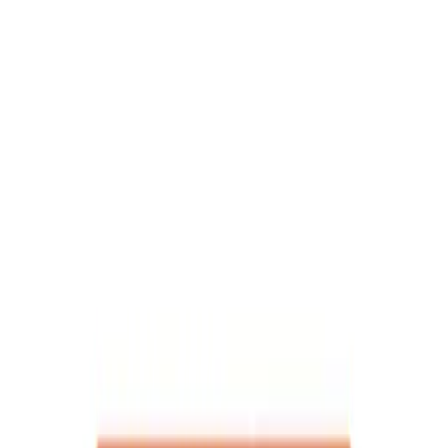
Çocuklar İçin Yenilikçi Su ile Boyama
Kitabı
Gizem Kaya
Yazarı Ziyaret Et
İlham Veren Yazılar
Değerlendirme
4.1
/
5
Güncel Fiyat
219.95
TL
Yazar
Gizem Kaya
Tür
İlham Veren Yazılar
Yayınlanma
2 Nisan 2025
Güncelleme
19 Ocak 2026
Kategoriler
sanat-elisi
egitim-ogrenme
cocuklar
Bu Yazı Hakkında