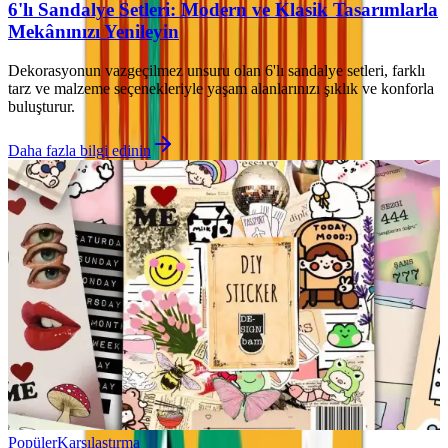
6'lı Sandalye Setleri: Modern ve Klasik Tasarımlarla
Mekânınızı Yenileyin
Dekorasyonun vazgeçilmez unsuru olan 6'lı sandalye setleri, farklı
tarz ve malzeme seçenekleriyle yaşam alanlarınızı şıklık ve konforla
buluşturur.
Daha fazla bilgi edinin
Popüler
Karşılaştırma