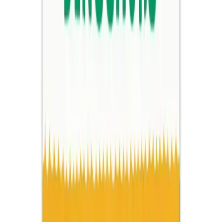
Karşılaştırma
Çocuklar İçin Boyama Kitapları Karşılaştırması:
Eğitici ve Eğlenceli Seçenekler
İki popüler çocuk boyama kitabı setini karşılaştırıyoruz: eğitici içerik
ve eğlence odaklı seçenekler arasındaki farkları keşfedin.
Daha fazla bilgi edinin