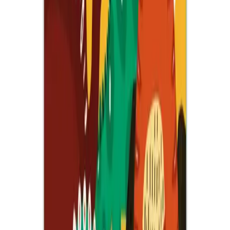
Daha fazla bilgi edinin
Blog
Çocuklar için Renkli Palyaço Kostüm Seti Peruk ve
Burun Aksesuarları
Çocuklar için renkli ve eğlenceli palyaço kostüm seti, peruk ve
burun ile hayal dünyalarını genişletir, kolay kullanım ve yüksek