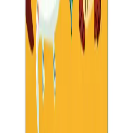
İki farklı yetişkin boyama kitabı seti, detaylı desenler ve kaliteli
yapraklar sunar. Birinde kalın yapraklar, diğerinde perforajlı sayfalar
bulunur, boyama deneyimini zenginleştirir.
Daha fazla bilgi edinin
Karşılaştırma
Çocuklar İçin En İyi Sticker Kitapları