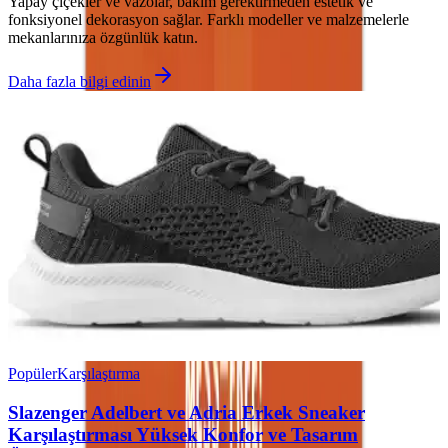
Yapay çiçekler ve vazolar, bakım gerektirmeden estetik ve
fonksiyonel dekorasyon sağlar. Farklı modeller ve malzemelerle
mekanlarınıza özgünlük katın.
Daha fazla bilgi edinin
Popüler
Karşılaştırma
Slazenger Adelbert ve Adria Erkek Sneaker
Karşılaştırması Yüksek Konfor ve Tasarım