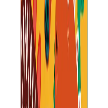
Karşılaştırma
Çocuklar İçin Minnie Mouse ve Unicorn Boyama
Kitaplarının Karşılaştırması
Minnie Mouse ve Unicorn temalı çocuk boyama kitaplarının
özellikleri, içerikleri ve kullanıcı yorumlarıyla karşılaştırması,
ebeveynlerin ve çocukların tercihine rehberlik eder.
Daha fazla bilgi edinin