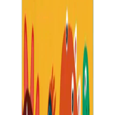
Karşılaştırma
Magic Water Setleri: Peri, Orman, Uzay ve Astronot
Temalı Çocuk Boyama Setleri İncelemesi
Çocuklar için su ile boyama özellikli Magic Water setleri, peri,
orman, uzay ve astronot temalarıyla eğlence ve eğitim bir arada
sunar, gelişimi destekler.
Daha fazla bilgi edinin