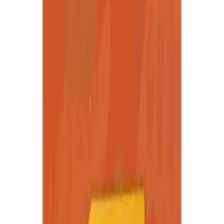
0.0
%
Max İndirim
0.0
%
Product ID:
neobebek-in-a-splash-of-magic-serisi-cocuklar-icin-
yenilikci-su-ile-boyama-kitabi
Tarih:
2026-08-08
Paylaş:
f
𝕏
Yorumlar:
Yorum
0
Beğen