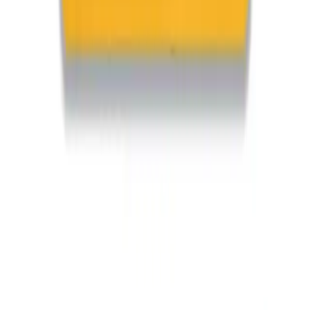
Bilsem Set ve Dikkat Atölyesi Yayınları: 3-6 Yaş
Çocuklar İçin Eğitim Setlerinin Karşılaştırması
Bu makalede, 3-6 yaş çocuklar için tasarlanmış Bilsem Set ve
Dikkat Atölyesi Yayınları'nın eğitim setlerinin özellikleri, kullanıcı
yorumları ve karşılaştırmalı analizi sunuluyor.
Daha fazla bilgi edinin