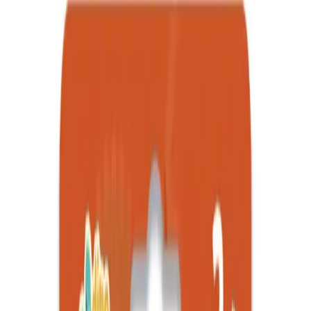
A Splash of Magic serisi, suyla çalışmaya uygun,
güvenli ve dayanıklı malzemelerle hazırlanan çocuk
boyama kitaplarıyla sanatı eğlenceli hale getiriyor.
Trendler, ipuçları, rehberler ve yeni fikirlerle dolu
içerikler burada sizi bekliyor.
Neobebek tarafından hazırlanan *A Splash of Magic* serisi,
çocukların hayal gücünü geliştirmeyi amaçlayan, yenilikçi ve eğitici
bir boyama kitabıdır. Bu özel set, suyla çalışmaya uygun benzersiz
tasarımıyla öne çıkar. Her sayfa, çocukların el becerilerini ve
sanatsal yeteneklerini teşvik ederken, aynı zamanda temiz ve düzenli
bir kullanım sağlar. Kitaplar, özel su hazneli kalemlerle birlikte gelir;
çocuklar sadece kalemin su haznesini doldurup, sayfalardaki özel
kaplamayı renklendirmek için kullanabilirler. Kitapların sayfaları,
yüksek kaliteli ve dayanıklı kağıttan üretilmiştir. Bu sayede, suyla
renk verme işlemi sırasında sayfalar yıpranmaz ve aşınmaz. Ayrıca,
sıvıların içeride tutulmasını sağlayan kaplamalar, etrafa sıçrama veya
sızıntı riskini minimuma indirir. Bu özellikler, çocukların güvenli ve
hijyenik bir ortamda sanat aktiviteleri yapmasını kolaylaştırır. Seride
yer alan sayfalar, çeşitli temalarda ve eğlenceli çizimlerle doludur.
Dinosauruslar ve diğer doğa motifleri, çocukların ilgisini çeker ve
onları sanatsal etkinliklere motive eder. Ayrıca, sayfalar üzerinde yer
alan *