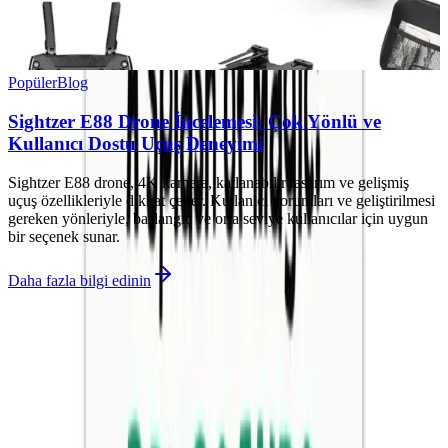
Popüler
Blog
Sightzer E88 Drone İncelemesi: Çok Yönlü ve
Kullanıcı Dostu Uçuş Deneyimi
Sightzer E88 drone, 4K kamera, katlanabilir tasarım ve gelişmiş
uçuş özellikleriyle dikkat çeker. Kullanıcı yorumları ve geliştirilmesi
gereken yönleriyle, başlangıç ve orta seviye kullanıcılar için uygun
bir seçenek sunar.
Daha fazla bilgi edinin
İlgili makaleler