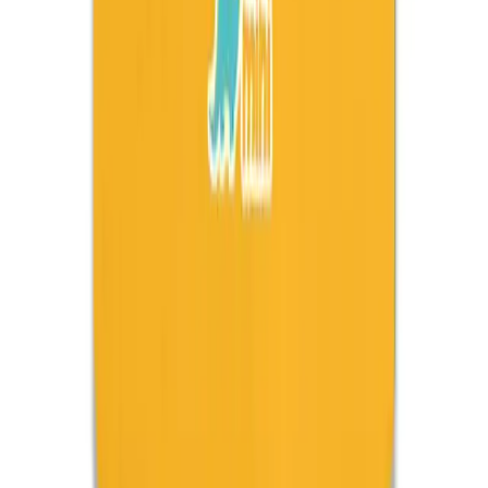
Gönül Yayınevi İnce Boyama Kitabı Sanat ve
Eğlence Dolu Yaratıcı Deneyim
Gönül Yayınevi'nin ince boyama kitabı, yüksek kaliteli kağıt ve
detaylı çizimlerle sanat ve eğlenceyi bir araya getiriyor, her yaşa
uygun yaratıcı bir aktivite sunuyor.
Daha fazla bilgi edinin
Karşılaştırma