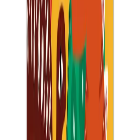
Karşılaştırma
Gönül Yayıncılık Mandala Boyama Setleri
Karşılaştırması: Yetişkin ve Çocuklar İçin En İyi
Seçenekler
Gönül Yayıncılık'ın mandala boyama setleri, stres atmak ve
yaratıcılığı artırmak isteyenler için ideal. Çocuklar ve yetişkinler için
uygun olan bu setler, canlı renkler ve detaylı desenlerle keyifli
zaman geçirme imkânı sunuyor.