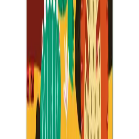
kalite sunar.
Daha fazla bilgi edinin
Karşılaştırma
Çocuklar İçin Boyama Ürünleri Karşılaştırması:
Prensesler Kitabı ve Dev Boyama Kağıdı