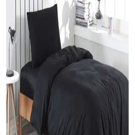
rahatlık katıyor. Uzun ömürlü ve kolay bakım özellikleriyle ideal bir
tercih.
Özdilek Colormix ve Valoroso Çift Kişilik Nevresim
Takımları Karşılaştırması
Bu karşılaştırmada Özdilek Colormix ve Valoroso nevresim
takımlarının kumaş özellikleri, tasarım ve kullanıcı yorumları detaylı
inceleniyor.
Taç Lisanslı Kuromi Temalı Tek Kişilik Pamuklu
Nevresim Takımı Detayları
%100 pamuklu Kuromi nevresim takımı, genç ve dinamik
tasarımıyla rahatlık ve şıklığı bir arada sunar. Yüksek kalite malzeme
ve pratik kullanım özellikleriyle ideal yatak odası seçeneği.
Karaca Home Nevresim Takımları Karşılaştırması:
Malzeme, Tasarım ve Kullanıcı Yorumları
İki farklı Karaca Home nevresim takımı detaylı karşılaştırmasıyla
malzeme, tasarım ve kullanıcı yorumlarını keşfedin. Konfor ve
estetik açısından önemli bilgiler içerir.