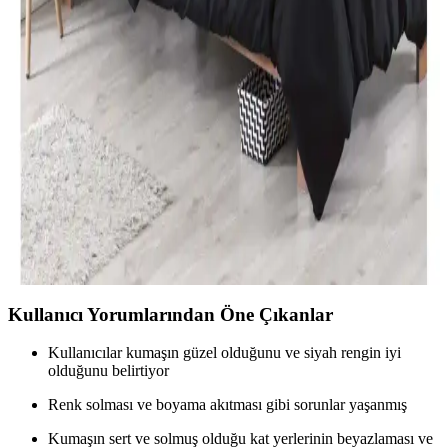
Özdilek Tek Kişilik Nevresim Takımları: Konfor ve
Şıklık Sunan Seçenekler
Özdilek'in çeşitli tasarımlarıyla, konfor ve şıklığı bir arada sunan tek
kişilik nevresim takımları, kaliteli kumaşlar ve uygun fiyat
seçenekleriyle odanızı yenilemenize yardımcı olur.
Modern Yatak Odası Dekorasyonunda Siyah Tek
Kişilik Nevresim Takımı Seçenekleri ve İpuçları
Modern yatak odalarında siyah tek kişilik nevresim takımları, şıklık
ve fonksiyonelliği bir arada sunar. Kaliteli malzeme ve doğru bakım
ile uzun ömür sağlar, dekorasyona şıklık katar.
Kullanıcı Yorumlarından Öne Çıkanlar
Kullanıcılar kumaşın güzel olduğunu ve siyah rengin iyi
olduğunu belirtiyor
Renk solması ve boyama akıtması gibi sorunlar yaşanmış
Kumaşın sert ve solmuş olduğu kat yerlerinin beyazlaması ve