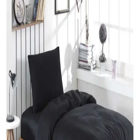
yansıtın ve yeni yılı sevdiklerinizle kutlayın.
Karaca Home Lavin %100 Pamuk Çift Kişilik
Nevresim Takımı Modern ve Şık Tasarım
Karaca Home’un Lavin nevresim takımı, %100 pamuklu kumaşı,
Adaçayı rengi ve modern tasarımıyla yatak odalarına şıklık ve
rahatlık katıyor. Uzun ömürlü ve kolay bakım özellikleriyle ideal bir
tercih.
Özdilek Colormix ve Valoroso Çift Kişilik Nevresim
Takımları Karşılaştırması
Bu karşılaştırmada Özdilek Colormix ve Valoroso nevresim
takımlarının kumaş özellikleri, tasarım ve kullanıcı yorumları detaylı
inceleniyor.
Taç Lisanslı Kuromi Temalı Tek Kişilik Pamuklu
Nevresim Takımı Detayları
%100 pamuklu Kuromi nevresim takımı, genç ve dinamik
tasarımıyla rahatlık ve şıklığı bir arada sunar. Yüksek kalite malzeme
ve pratik kullanım özellikleriyle ideal yatak odası seçeneği.