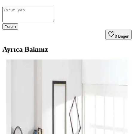
Yorum
0
Beğen
Ayrıca Bakınız
Perde Rengine Uyumlu Nevresim Seçimi: Renk ve
Desenlerle Dekorasyonda Denge Sağlama
Perde ve nevresim uyumu, krem ve magnolia tonlarındaki odalarda
mekanın estetiğini artırır. Kırmızı, kahverengi ve turuncu tonlarıyla
uyumlu renk ve desen önerileri sunulmaktadır.
Yılbaşı Nevresimleri ile Ev Dekorasyonunuzu
Geliştirin ve Atmosferinizi Zenginleştirin
Yılbaşı nevresimleri, renk, motif ve malzeme seçimleriyle evinizde
özel bir atmosfer yaratır. Dekorasyon detaylarıyla yılbaşı ruhunu