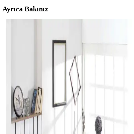
Ayrıca Bakınız
Perde Rengine Uyumlu Nevresim Seçimi: Renk ve
Desenlerle Dekorasyonda Denge Sağlama
Perde ve nevresim uyumu, krem ve magnolia tonlarındaki odalarda
mekanın estetiğini artırır. Kırmızı, kahverengi ve turuncu tonlarıyla
uyumlu renk ve desen önerileri sunulmaktadır.
Yılbaşı Nevresimleri ile Ev Dekorasyonunuzu
Geliştirin ve Atmosferinizi Zenginleştirin
Yılbaşı nevresimleri, renk, motif ve malzeme seçimleriyle evinizde
özel bir atmosfer yaratır. Dekorasyon detaylarıyla yılbaşı ruhunu
yansıtın ve yeni yılı sevdiklerinizle kutlayın.
Karaca Home Lavin %100 Pamuk Çift Kişilik
Nevresim Takımı Modern ve Şık Tasarım
Karaca Home’un Lavin nevresim takımı, %100 pamuklu kumaşı,
Adaçayı rengi ve modern tasarımıyla yatak odalarına şıklık ve