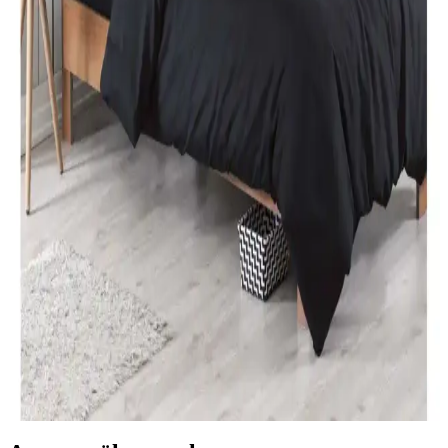
Karaca Home Nevresim Takımları Karşılaştırması:
Malzeme, Tasarım ve Kullanıcı Yorumları
İki farklı Karaca Home nevresim takımı detaylı karşılaştırmasıyla
malzeme, tasarım ve kullanıcı yorumlarını keşfedin. Konfor ve
estetik açısından önemli bilgiler içerir.
Özdilek Tek Kişilik Nevresim Takımları: Konfor ve
Şıklık Sunan Seçenekler
Özdilek'in çeşitli tasarımlarıyla, konfor ve şıklığı bir arada sunan tek
kişilik nevresim takımları, kaliteli kumaşlar ve uygun fiyat
seçenekleriyle odanızı yenilemenize yardımcı olur.
Modern Yatak Odası Dekorasyonunda Siyah Tek
Kişilik Nevresim Takımı Seçenekleri ve İpuçları
Modern yatak odalarında siyah tek kişilik nevresim takımları, şıklık
ve fonksiyonelliği bir arada sunar. Kaliteli malzeme ve doğru bakım
ile uzun ömür sağlar, dekorasyona şıklık katar.