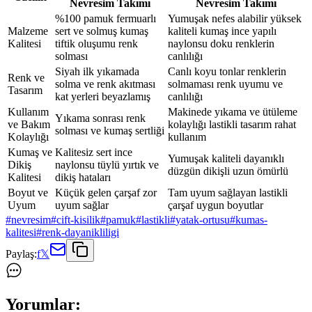
Nevresim Takımı
Nevresim Takımı
%100 pamuk fermuarlı
Yumuşak nefes alabilir yüksek
Malzeme
sert ve solmuş kumaş
kaliteli kumaş ince yapılı
Kalitesi
tiftik oluşumu renk
naylonsu doku renklerin
solması
canlılığı
Siyah ilk yıkamada
Canlı koyu tonlar renklerin
Renk ve
solma ve renk akıtması
solmaması renk uyumu ve
Tasarım
kat yerleri beyazlamış
canlılığı
Kullanım
Makinede yıkama ve ütüleme
Yıkama sonrası renk
ve Bakım
kolaylığı lastikli tasarım rahat
solması ve kumaş sertliği
Kolaylığı
kullanım
Kumaş ve
Kalitesiz sert ince
Yumuşak kaliteli dayanıklı
Dikiş
naylonsu tüylü yırtık ve
düzgün dikişli uzun ömürlü
Kalitesi
dikiş hataları
Boyut ve
Küçük gelen çarşaf zor
Tam uyum sağlayan lastikli
Uyum
uyum sağlar
çarşaf uygun boyutlar
#
nevresim
#
cift-kisilik
#
pamuk
#
lastikli
#
yatak-ortusu
#
kumas-
kalitesi
#
renk-dayanikliligi
Paylaş:
f
𝕏
Yorumlar: