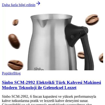
Daha fazla bilgi edinin
Popüler
Blog
Sinbo SCM-2992 Elektrikli Türk Kahvesi Makinesi
Modern Teknoloji ile Geleneksel Lezzet
Sinbo SCM-2992, 6 fincan kapasitesi ve yüksek performansıyla
kahve tutkunlarına pratik ve lezzetli kahve deneyimi sunar.
Güvenilirliği ve şık tasarımıyla mutfaklarda vazgeçilmez olur.