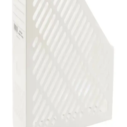
Gen-of Plastik Klasör Geniş Seçenekleri
Karşılaştırması ve Ofis Kullanımı İpuçları
İki farklı renk seçeneğiyle sunulan Gen-of plastik klasörleri,
dayanıklılık ve kullanım kolaylığıyla ofis arşivleme ihtiyaçlarınızı
karşılar, düzen sağlar ve uzun ömürlüdür.
Noki Plastik Geniş Klasörler Karşılaştırması: Kalite
ve Tasarım Açısından Detaylı İnceleme
İki farklı Noki plastik geniş klasör modelini detaylı karşılaştırıyoruz.
Kalite, tasarım ve kullanıcı memnuniyetine odaklanan bu analiz,
doğru ürün seçiminde size rehberlik ediyor.
Gen-of Plastik Klasör Geniş Turuncu ve Yeşil
Modellerinin Karşılaştırması
Ofis arşivleme için tasarlanmış turuncu ve yeşil gen-of plastik
klasörlerin özellikleri, kullanıcı yorumları ve karşılaştırmasıyla
uygun ürünü seçmenize yardımcı oluyoruz.
2K A5 Küçük Boy PVC Halkalı Evrak Klasörü Ofis