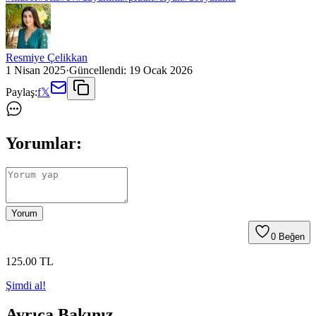
Resmiye Çelikkan
1 Nisan 2025
·
Güncellendi:
19 Ocak 2026
Paylaş:
f
𝕏
Yorumlar:
Yorum
0
Beğen
125
.00
TL
Şimdi al!
Ayrıca Bakınız