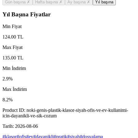
Gün başına
✗
Hafta başına
✗
Ay başına
✗
Yıl başına
Yıl Başına Fiyatlar
Min Fiyat
124.00
TL
Max Fiyat
135.00
TL
Min İndirim
2.9
%
Max İndirim
8.2
%
Product ID:
noki-genis-plastik-klasor-siyah-ofis-ve-ev-kullanimi-
icin-dayanikli-ve-sik-cozum
Tarih:
2026-08-06
#
klasor
#
ofis
#
ev
#
dayanikli
#
pratik
#
siyah
#
dosyalama