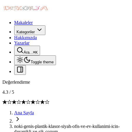
Makaleler
Kategoriler
Hakkımızda
Yazarlar
Ara...
⌘
K
Toggle theme
Değerlendirme
4.3
/
5
Ana Sayfa
noki-genis-plastik-klasor-siyah-ofis-ve-ev-kullanimi-icin-
dayanikli-ve-sik-cozum