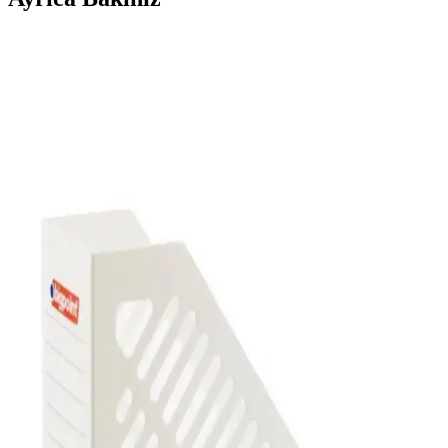
2025'te Noki Klasör Seti ile Belgelerinizi
Düzenlemenin 5 Sırrı
Noki 25'li mavi klasör setiyle belgelerinizi kolayca düzenleyin ve
koruyun. Hemen detayları keşfedin! synopsis":"Noki Klasör
Plastik Çıtalı Geniş Mavi 25’li seti, evde
Gen-of Plastik Klasör Geniş Gri: Ofis ve Arşivleme
İçin Dayanıklı ve Şık Çözüm
Geniş yapısı ve şık gri rengiyle ofis ve evde belge düzeni sağlayan
dayanıklı plastik klasör, yüksek kapasitesi ve estetik tasarımıyla ideal
bir çözüm sunar.
Esselte Eco ve Noki Plastik Klasörleri
Karşılaştırması: Özellikler ve Kullanıcı Yorumları
İki popüler klasör türü olan Esselte Eco ve Noki plastik klasörlerinin
özellikleri, kullanım alanları ve kullanıcı yorumlarına odaklanan
detaylı karşılaştırma.