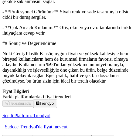
şekilde saklanmasını sağlar.
- **Profesyonel Görünüm:** Siyah renk ve sade tasarımıyla ofiste
ciddi bir duruş sergiler.
- **Çok Amaçlı Kullanım:** Ofis, okul veya ev ortamlarında farklı
ihtiyaçlara cevap verir.
## Sonuç ve Değerlendirme
Noki Geniş Plastik Klasör, uygun fiyatı ve yüksek kalitesiyle hem
bireysel kullanıcıların hem de kurumsal firmaların favorisi olmaya
adaydır. Kullanıcıların %90'ından yüksek memnuniyet oranıyla,
dayanıklılığı ve işlevselliğiyle öne çıkan bu ürün, belge düzeninde
büyük kolaylık sağlar. Eğer pratik, hafif ve şık bir dosyalama
çözümüyse, bu ürün sizin için ideal bir tercih olacaktır.
Fiyat Bilgileri
Farklı platformlardaki fiyat trendleri
🛒
Hepsiburada
🛍️
Trendyol
Seçili Platform:
Trendyol
ℹ️ Sadece Trendyol'da fiyat mevcut