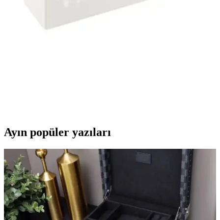
ve Okul İçin Pratik Saklama Çözümü
Bu şık ve dayanıklı PVC evrak klasörü, 200 yaprak kapasitesi ve
kompakt tasarımıyla ofis ve okul ihtiyaçlarınız için ideal, pratik ve
güvenli belge saklama sağlar.
Bigpoint Plastik Kutu Klasör Magazinlik Beyaz Ofis
ve Ev Düzeninde Pratik Çözüm
Dayanıklı ABS plastikten üretilmiş Bigpoint Beyaz Kutu, ofis ve
evde belge düzeni sağlar, kolay erişim ve kullanım imkânı sunar,
uygun fiyatlı ve estetik bir depolama seçeneğidir.
Ayın popüler yazıları