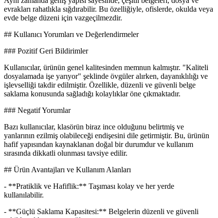
Aynı zamanda geniş yapısı sayesinde, çeşitli belgeleri, dosya ve
evrakları rahatlıkla sığdırabilir. Bu özelliğiyle, ofislerde, okulda veya
evde belge düzeni için vazgeçilmezdir.
## Kullanıcı Yorumları ve Değerlendirmeler
### Pozitif Geri Bildirimler
Kullanıcılar, ürünün genel kalitesinden memnun kalmıştır. "Kaliteli
dosyalamada işe yarıyor" şeklinde övgüler alırken, dayanıklılığı ve
işlevselliği takdir edilmiştir. Özellikle, düzenli ve güvenli belge
saklama konusunda sağladığı kolaylıklar öne çıkmaktadır.
### Negatif Yorumlar
Bazı kullanıcılar, klasörün biraz ince olduğunu belirtmiş ve
yanlarının ezilmiş olabileceği endişesini dile getirmiştir. Bu, ürünün
hafif yapısından kaynaklanan doğal bir durumdur ve kullanım
sırasında dikkatli olunması tavsiye edilir.
## Ürün Avantajları ve Kullanım Alanları
- **Pratiklik ve Hafiflik:** Taşıması kolay ve her yerde
kullanılabilir.
- **Güçlü Saklama Kapasitesi:** Belgelerin düzenli ve güvenli