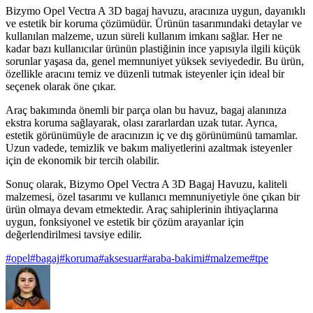
Bizymo Opel Vectra A 3D bagaj havuzu, aracınıza uygun, dayanıklı
ve estetik bir koruma çözümüdür. Ürünün tasarımındaki detaylar ve
kullanılan malzeme, uzun süreli kullanım imkanı sağlar. Her ne
kadar bazı kullanıcılar ürünün plastiğinin ince yapısıyla ilgili küçük
sorunlar yaşasa da, genel memnuniyet yüksek seviyededir. Bu ürün,
özellikle aracını temiz ve düzenli tutmak isteyenler için ideal bir
seçenek olarak öne çıkar.
Araç bakımında önemli bir parça olan bu havuz, bagaj alanınıza
ekstra koruma sağlayarak, olası zararlardan uzak tutar. Ayrıca,
estetik görünümüyle de aracınızın iç ve dış görünümünü tamamlar.
Uzun vadede, temizlik ve bakım maliyetlerini azaltmak isteyenler
için de ekonomik bir tercih olabilir.
Sonuç olarak, Bizymo Opel Vectra A 3D Bagaj Havuzu, kaliteli
malzemesi, özel tasarımı ve kullanıcı memnuniyetiyle öne çıkan bir
ürün olmaya devam etmektedir. Araç sahiplerinin ihtiyaçlarına
uygun, fonksiyonel ve estetik bir çözüm arayanlar için
değerlendirilmesi tavsiye edilir.
#
opel
#
bagaj
#
koruma
#
aksesuar
#
araba-bakimi
#
malzeme
#
tpe