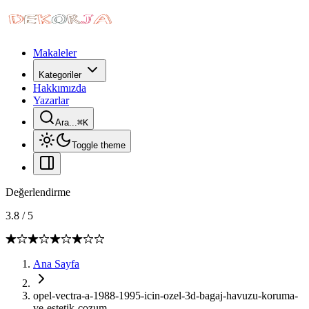
Makaleler
Kategoriler
Hakkımızda
Yazarlar
Ara...
⌘
K
Toggle theme
Değerlendirme
3.8
/
5
Ana Sayfa
opel-vectra-a-1988-1995-icin-ozel-3d-bagaj-havuzu-koruma-
ve-estetik-cozum