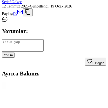
Sedef Gökçe
12 Temmuz 2025
·
Güncellendi:
19 Ocak 2026
Paylaş:
f
𝕏
Yorumlar:
Yorum
0
Beğen
Ayrıca Bakınız
Opel Astra H İçin Yüksek Kaliteli Çevre Dostu Araç
Paspası Üreticisi
Opel Astra H modelleri için tasarlanmış, dayanıklı, çevre dostu ve
kolay temizlenebilir araç paspası. Uzun ömürlü ve uyumlu