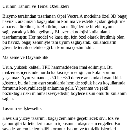
Ürünün Tanımı ve Temel Özellikleri
Bizymo tarafından tasarlanan Opel Vectra A modeline özel 3D bagaj
havuzu, aracınızın bagaj alanını koruma ve estetik açıdan geliştirme
amacıyla üretilmiştir. Bu ürün, aracın ölçülerine birebir uyum
sağlayacak şekilde, gelişmiş BLazer teknolojisi kullanılarak
tasarlanmıştır. Her model ve kasa tipi için özel olarak üretilmiş olan
bu havuz, bagaj zeminiyle tam uyum sağlayarak, kullanıcıların
güvenle tercih edebileceği bir koruma çözümüdür.
Malzeme ve Dayanıklılık
Ürün, yüksek kaliteli TPE hammaddeden imal edilmiştir. Bu
malzeme, içerisinde hurda katkısı içermediği için koku sorunu
yaşatmaz. Aynı zamanda, -50 ile +80 derece arasında dayanıklılık
gösterir, bu da hem aşırı sıcaklarda hem de soğuk hava koşullarında
formunu koruyabileceği anlamına gelir. Yıpranma ve şekil
bozukluğu riski minimal seviyededir, böylece uzun ömürlü kullanım
sağlar.
Tasarım ve İşlevsellik
Havuzlu yüzey tasarımı, bagaj zeminine geçebilecek sıvı, toz ve
çamur gibi kirleticilerin aracın iç kısmına ulaşmasını engeller. Bu
sayede, aracın iç temizliği korunur, bakım ve temizlik işlemleri