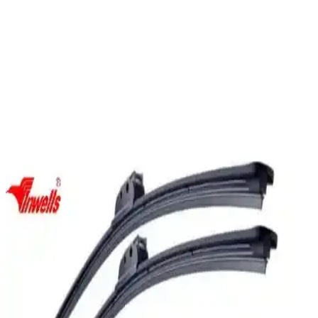
tasarımıyla araç içi hijyeni sağlar.
Opel İnsignia Sedan İçin Uygun Bagaj Havuzu
Özellikleri ve Kullanım İpuçları
Opel İnsignia Sedan için tasarlanmış bagaj havuzu, yüksek kaliteli
malzemeleri ve kolay temizlenebilir yapısıyla aracın hijyenini ve
kullanımını artırır.
Opel Astra J Sedan 2012 ve Sonrası İçin Yüksek
Performanslı Ön Silecek Takımı
Opel Astra J Sedan modelleri için tasarlanan yüksek kaliteli silecek
takımı, üstün silme performansı ve kolay montajıyla güvenli sürüş
sağlar. Uzun ömürlü ve sessiz çalışmasıyla tercih edilir.
Opel İnsignia 2008 ve Sonrası İçin Muz Silecek
Takımı Detaylı İnceleme
Opel İnsignia 2008 ve sonrası modeller için tasarlanmış muz silecek
takımı, dayanıklı ve kolay montajlı yapısıyla üstün temizlik sağlar,
kullanıcı memnuniyetini artırır.