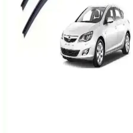
Bosch Opel Astra J 1.4 Turbo A14Net Filtre Bakım
Seti ile Motor ve İç Hava Kalitenizi Koruyun
Bosch Opel Astra J 1.4 Turbo A14Net Filtre Bakım Seti, motor ve iç
hava kalitesini artıran yüksek kaliteli filtreleriyle aracınızın
performansını korur ve uzun ömür sağlar.
Bosch Opel Astra H 1.6 Benzin ve Hava Filtresi
Bakım Seti - Güvenilir ve Uyumlu Parça Tanıtımı
Opel Astra H 1.6 için özel tasarlanmış Bosch bakım seti, yakıt ve
hava filtreleriyle motor verimliliğini korur, uzun ömür sağlar ve
düzenli bakım ile performansı yükseltir.
Bosch Opel Astra H 1.3 CDTI Filtre Bakım Seti ile
Motor Performansını Artırın ve Uzun Ömür
Sağlayın
Bosch Opel Astra H 1.3 CDTI filtre bakım seti, motor ve kabin hava
kalitesini artırırken yakıt verimliliğine de katkı sağlar, aracınızın
performansını optimize eder.
Inwells Opel Astra H 2004-2013 İçin Uyumlu Muz