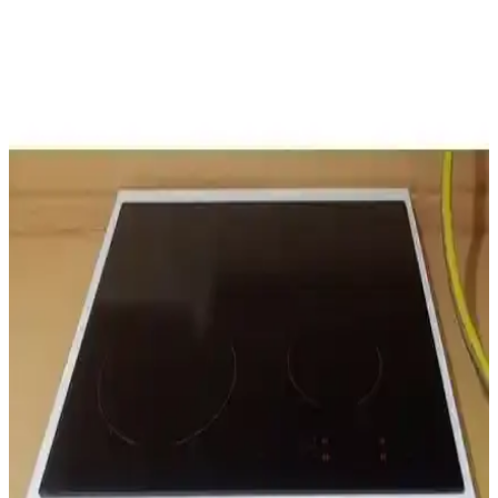
Ankastre Dolaplar ile Modern ve Fonksiyonel
Mutfak Dekorasyonu Rehberi
Ankastre dolaplar, mutfakta alan tasarrufu ve estetik sağlar, modern
tasarımlarla şık bir görünüm sunar. Dayanıklı malzeme ve doğru
seçimlerle uzun ömürlü mutfaklar oluşturun.
Kenz Life Ankastre Modülü Kabini İncelemesi:
Tasarım, Kullanım ve Montaj Detayları
Kenz Life ankastre kabini, şık tasarımı ve fonksiyonelliği ile
mutfaklara estetik katarken, montaj ve dayanıklılık konularında
dikkat edilmesi gereken noktaları içerir.
Mobben Ankastre Dolabı: Modern Tasarım ve
İşlevselliğin Birleşimi
Mobben ankastre dolabı, modern tasarımı ve dayanıklı
malzemeleriyle mutfaklara şıklık katarken, kolay montaj ve uyum
özellikleriyle kullanıcı memnuniyetini artırıyor.
İslamoğlu Ankastre Ocak Altı Tezgah: Modern ve
Dayanıklı Mutfak Çözümü