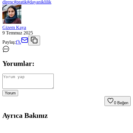
direnc
#
pratik
#
dayaniklilik
Gizem Kaya
9 Temmuz 2025
Paylaş:
f
𝕏
Yorumlar:
Yorum
0
Beğen
Ayrıca Bakınız