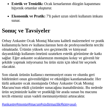
Estetik ve Temizlik:
Ocak kenarlarının düzgün kapanması
hijyenik ortamlar oluşturur.
Ekonomik ve Pratik:
7'li paket uzun süreli kullanım imkanı
sunar.
Sonuç ve Tavsiyeler
Orbay Ankastre Ocak Montaj Macunu kaliteli malzemeleri ve pratik
kullanımıyla hem ev kullanıcılarının hem de profesyonellerin tercihi
olmaktadır. Ürünün yüksek sıvı geçirmezlik ve kimyasal
dayanıklılığı kullanım ömrünü uzatırken estetik görünüme de katkı
sağlar. Eğer ankastre ocaklarınızın montajını kolay ve güvenli bir
şekilde yapmak istiyorsanız bu ürün sizin için ideal bir seçenek
olacaktır.
Son olarak ürünün kullanıcı memnuniyet oranı ve olumlu geri
bildirimleri onun güvenilirliğini ve etkinliğini kanıtlamaktadır. Her
türlü ankastre ocak montajında Orbay Ankastre Ocak Montaj
Macunu'nun etkili çözümler sunacağına inanabilirsiniz. Bu nedenle
ürün seçiminizde kalite ve pratikliği bir arada sunan bu macunu
tercih etmeniz uzun vadeli memnuniyetinizi artıracaktır.
#
ankastre
#
montaj
#
macun
#
sizdirmazlik
#
kimyasal-