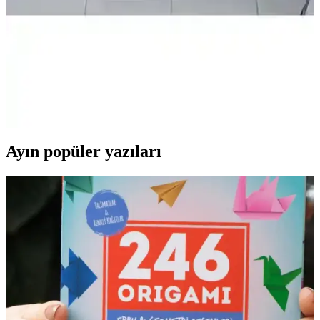
montaj ve standart ankastre ürünlerle uyumludur.
Mobest Ankastre Fırın Dolabı: Modern ve Dayanıklı
Mutfak Çözümü 80 cm genişlikte
Mobest ankastre fırın dolabı, yüksek kaliteli MDF malzeme, şık
tasarım ve kolay montaj özellikleriyle mutfaklarınız için ideal çözüm
sunar. Dayanıklı ve estetik yapısıyla uzun ömür sağlar.
Ayın popüler yazıları