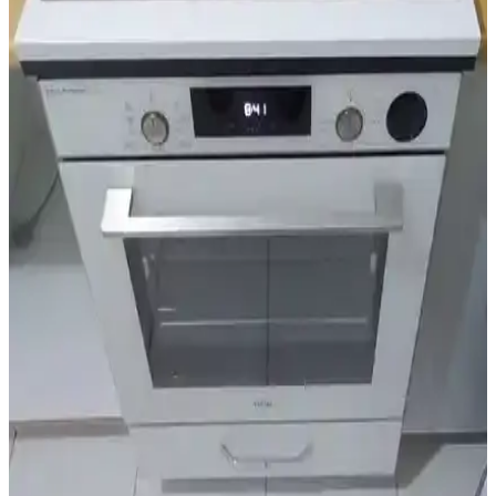
İslamoğlu ankastre ocak altı tezgahı, modern tasarımı ve dayanıklı
malzemeleriyle mutfaklarda estetik ve kullanışlılık sunar, kolay
montaj ve uzun ömür sağlar.
Genel Markalar Üstü Kapalı Altı Kapaklı Ankastre
Fırın Dolabı Özellikleri ve Kullanım Avantajları
Bu ankastre fırın dolabı, modern tasarımı, kolay montajı ve dayanıklı
malzemeleriyle mutfaklara estetik ve fonksiyonellik katıyor. 2 yıl
garanti ile güvenle kullanabilirsiniz.
Massan Ankastre Modül Ürgüp Antrasit: Modern ve
Dayanıklı Mutfak Çözümü
Massan Ankastre Modül Ürgüp Antrasit, modern mutfaklara şıklık
ve fonksiyonellik katan dayanıklı ve estetik tasarımıyla öne çıkan bir
çözümdür. Uyumlu ve uzun ömürlü kullanımıyla tercih edilir.
Dekomonte Ayaklı Siyah Kulplu Ankastre Modül
Dolap - İşlevsel ve Şık Tasarım
Dekomonte ayaklı ankastre dolap, siyah kulplu ayarlı tasarımı ve
suntalam malzemesiyle mutfaklarda şıklık ve işlevsellik sunar. Kolay