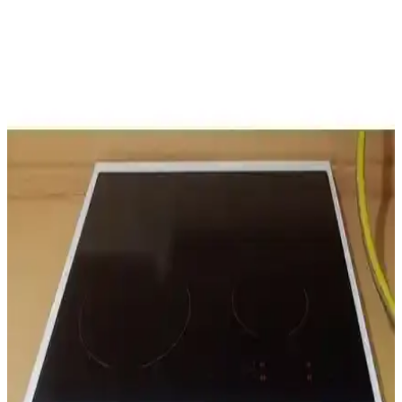
Ankastre Dolaplar ile Modern ve Fonksiyonel
Mutfak Dekorasyonu Rehberi
Ankastre dolaplar, mutfakta alan tasarrufu ve estetik sağlar, modern
tasarımlarla şık bir görünüm sunar. Dayanıklı malzeme ve doğru
seçimlerle uzun ömürlü mutfaklar oluşturun.
Kenz Life Ankastre Modülü Kabini İncelemesi:
Tasarım, Kullanım ve Montaj Detayları
Kenz Life ankastre kabini, şık tasarımı ve fonksiyonelliği ile
mutfaklara estetik katarken, montaj ve dayanıklılık konularında
dikkat edilmesi gereken noktaları içerir.
Mobben Ankastre Dolabı: Modern Tasarım ve
İşlevselliğin Birleşimi
Mobben ankastre dolabı, modern tasarımı ve dayanıklı
malzemeleriyle mutfaklara şıklık katarken, kolay montaj ve uyum
özellikleriyle kullanıcı memnuniyetini artırıyor.
İslamoğlu Ankastre Ocak Altı Tezgah: Modern ve
Dayanıklı Mutfak Çözümü