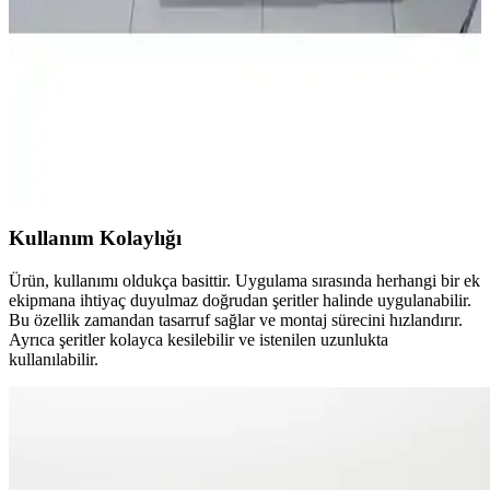
suntalam malzemesiyle mutfaklarda şıklık ve işlevsellik sunar. Kolay
montaj ve standart ankastre ürünlerle uyumludur.
Mobest Ankastre Fırın Dolabı: Modern ve Dayanıklı
Mutfak Çözümü 80 cm genişlikte
Mobest ankastre fırın dolabı, yüksek kaliteli MDF malzeme, şık
tasarım ve kolay montaj özellikleriyle mutfaklarınız için ideal çözüm
sunar. Dayanıklı ve estetik yapısıyla uzun ömür sağlar.
Kullanım Kolaylığı
Ürün, kullanımı oldukça basittir. Uygulama sırasında herhangi bir ek
ekipmana ihtiyaç duyulmaz doğrudan şeritler halinde uygulanabilir.
Bu özellik zamandan tasarruf sağlar ve montaj sürecini hızlandırır.
Ayrıca şeritler kolayca kesilebilir ve istenilen uzunlukta
kullanılabilir.