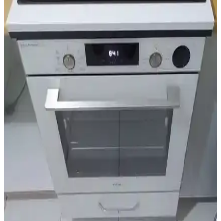
İslamoğlu ankastre ocak altı tezgahı, modern tasarımı ve dayanıklı
malzemeleriyle mutfaklarda estetik ve kullanışlılık sunar, kolay
montaj ve uzun ömür sağlar.
Genel Markalar Üstü Kapalı Altı Kapaklı Ankastre
Fırın Dolabı Özellikleri ve Kullanım Avantajları
Bu ankastre fırın dolabı, modern tasarımı, kolay montajı ve dayanıklı
malzemeleriyle mutfaklara estetik ve fonksiyonellik katıyor. 2 yıl
garanti ile güvenle kullanabilirsiniz.
Massan Ankastre Modül Ürgüp Antrasit: Modern ve
Dayanıklı Mutfak Çözümü
Massan Ankastre Modül Ürgüp Antrasit, modern mutfaklara şıklık
ve fonksiyonellik katan dayanıklı ve estetik tasarımıyla öne çıkan bir
çözümdür. Uyumlu ve uzun ömürlü kullanımıyla tercih edilir.
Dekomonte Ayaklı Siyah Kulplu Ankastre Modül
Dolap - İşlevsel ve Şık Tasarım
Dekomonte ayaklı ankastre dolap, siyah kulplu ayarlı tasarımı ve